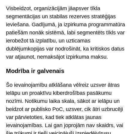
Visbeidzot, organizācijām jāapsver tīkla
segmentācijas un stabilas rezerves stratēģijas
ieviešana. Gadījumā, ja izpirkuma programmatūra
patiešām nonāk sistēmā, labi segmentēts tīkls var
ierobežot tā izplatību, un uzticamas
dublējumkopijas var nodrošināt, ka kritiskos datus
var atjaunot, nemaksājot izpirkuma maksu.
Modrība ir galvenais
Šo ievainojamību atklāšana vēlreiz uzsver ātras
ielāpu un proaktīvu kiberdrošības pasākumu
nozīmi. Notikumu laika skala, sākot ar ielāpu un
beidzot ar publisko PoC, uzsver, cik ātri uzbrucēji
var pārvietoties, kad tiek atklātas jaunas
ievainojamības. Lai gan joprojām nav skaidrs, vai
šie trūkumi ir tieši veicinājuši izspiedējvīrusu