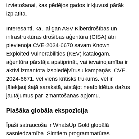
izvietošanai, kas pēdējos gados ir kļuvusi pārāk
izplatīta.
Interesanti, ka, lai gan ASV Kiberdrošības un
infrastruktūras drošības aģentūra (CISA) ātri
pievienoja CVE-2024-6670 savam Known
Exploited Vulnerabilities (KEV) katalogam,
aģentūra pārstāja apstiprināt, vai ievainojamība ir
aktīvi izmantota izspiedējvīrusu kampaņās. CVE-
2024-6671, vēl viens kritisks trūkums, vēl ir
jāiekļauj šajā sarakstā, atstājot neatbildētus dažus
jautājumus par izmantošanas apjomu.
Plašāka globāla ekspozīcija
Īpaši satraucoša ir WhatsUp Gold globālā
sasniedzamība. Simtiem programmatūras