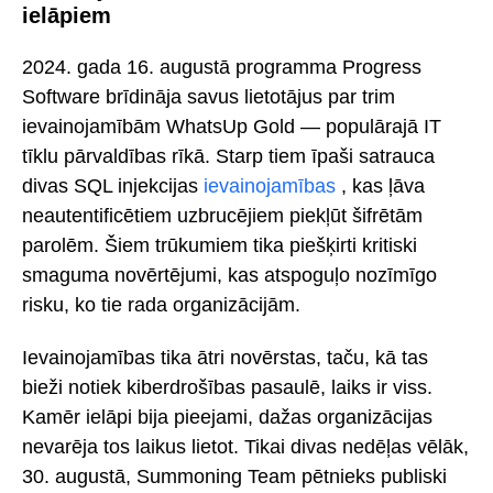
ielāpiem
2024. gada 16. augustā programma Progress
Software brīdināja savus lietotājus par trim
ievainojamībām WhatsUp Gold — populārajā IT
tīklu pārvaldības rīkā. Starp tiem īpaši satrauca
divas SQL injekcijas
ievainojamības
, kas ļāva
neautentificētiem uzbrucējiem piekļūt šifrētām
parolēm. Šiem trūkumiem tika piešķirti kritiski
smaguma novērtējumi, kas atspoguļo nozīmīgo
risku, ko tie rada organizācijām.
Ievainojamības tika ātri novērstas, taču, kā tas
bieži notiek kiberdrošības pasaulē, laiks ir viss.
Kamēr ielāpi bija pieejami, dažas organizācijas
nevarēja tos laikus lietot. Tikai divas nedēļas vēlāk,
30. augustā, Summoning Team pētnieks publiski