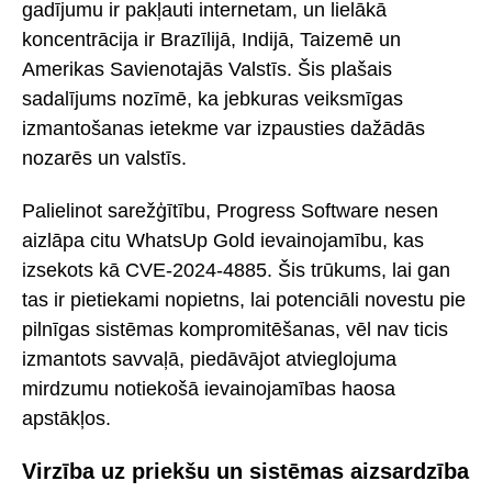
gadījumu ir pakļauti internetam, un lielākā
koncentrācija ir Brazīlijā, Indijā, Taizemē un
Amerikas Savienotajās Valstīs. Šis plašais
sadalījums nozīmē, ka jebkuras veiksmīgas
izmantošanas ietekme var izpausties dažādās
nozarēs un valstīs.
Palielinot sarežģītību, Progress Software nesen
aizlāpa citu WhatsUp Gold ievainojamību, kas
izsekots kā CVE-2024-4885. Šis trūkums, lai gan
tas ir pietiekami nopietns, lai potenciāli novestu pie
pilnīgas sistēmas kompromitēšanas, vēl nav ticis
izmantots savvaļā, piedāvājot atvieglojuma
mirdzumu notiekošā ievainojamības haosa
apstākļos.
Virzība uz priekšu un sistēmas aizsardzība