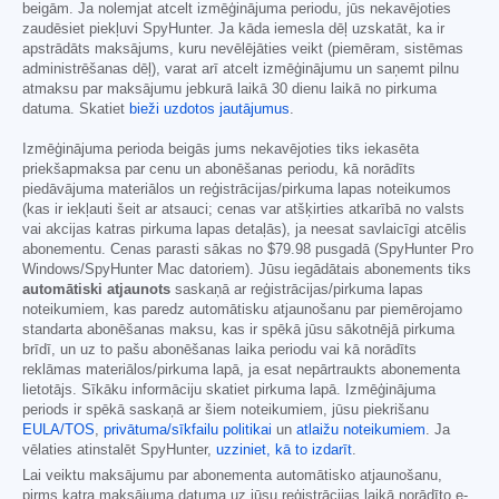
beigām. Ja nolemjat atcelt izmēģinājuma periodu, jūs nekavējoties
zaudēsiet piekļuvi SpyHunter. Ja kāda iemesla dēļ uzskatāt, ka ir
apstrādāts maksājums, kuru nevēlējāties veikt (piemēram, sistēmas
administrēšanas dēļ), varat arī atcelt izmēģinājumu un saņemt pilnu
atmaksu par maksājumu jebkurā laikā 30 dienu laikā no pirkuma
datuma. Skatiet
bieži uzdotos jautājumus
.
Izmēģinājuma perioda beigās jums nekavējoties tiks iekasēta
priekšapmaksa par cenu un abonēšanas periodu, kā norādīts
piedāvājuma materiālos un reģistrācijas/pirkuma lapas noteikumos
(kas ir iekļauti šeit ar atsauci; cenas var atšķirties atkarībā no valsts
vai akcijas katras pirkuma lapas detaļās), ja neesat savlaicīgi atcēlis
abonementu. Cenas parasti sākas no
$79.98
pusgadā (SpyHunter Pro
Windows/SpyHunter Mac datoriem). Jūsu iegādātais abonements tiks
automātiski atjaunots
saskaņā ar reģistrācijas/pirkuma lapas
noteikumiem, kas paredz automātisku atjaunošanu par piemērojamo
standarta abonēšanas maksu, kas ir spēkā jūsu sākotnējā pirkuma
brīdī, un uz to pašu abonēšanas laika periodu vai kā norādīts
reklāmas materiālos/pirkuma lapā, ja esat nepārtraukts abonementa
lietotājs. Sīkāku informāciju skatiet pirkuma lapā. Izmēģinājuma
periods ir spēkā saskaņā ar šiem noteikumiem, jūsu piekrišanu
EULA/TOS
,
privātuma/sīkfailu politikai
un
atlaižu noteikumiem
. Ja
vēlaties atinstalēt SpyHunter,
uzziniet, kā to izdarīt
.
Lai veiktu maksājumu par abonementa automātisko atjaunošanu,
pirms katra maksājuma datuma uz jūsu reģistrācijas laikā norādīto e-