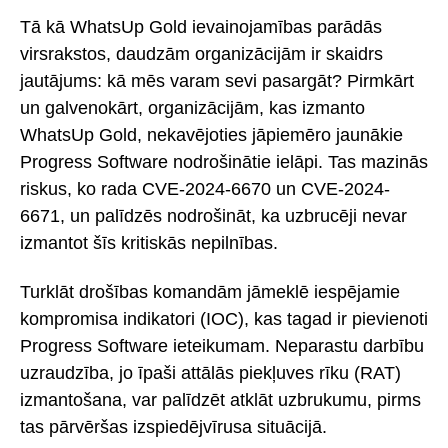
Tā kā WhatsUp Gold ievainojamības parādās
virsrakstos, daudzām organizācijām ir skaidrs
jautājums: kā mēs varam sevi pasargāt? Pirmkārt
un galvenokārt, organizācijām, kas izmanto
WhatsUp Gold, nekavējoties jāpiemēro jaunākie
Progress Software nodrošinātie ielāpi. Tas mazinās
riskus, ko rada CVE-2024-6670 un CVE-2024-
6671, un palīdzēs nodrošināt, ka uzbrucēji nevar
izmantot šīs kritiskās nepilnības.
Turklāt drošības komandām jāmeklē iespējamie
kompromisa indikatori (IOC), kas tagad ir pievienoti
Progress Software ieteikumam. Neparastu darbību
uzraudzība, jo īpaši attālās piekļuves rīku (RAT)
izmantošana, var palīdzēt atklāt uzbrukumu, pirms
tas pārvēršas izspiedējvīrusa situācijā.