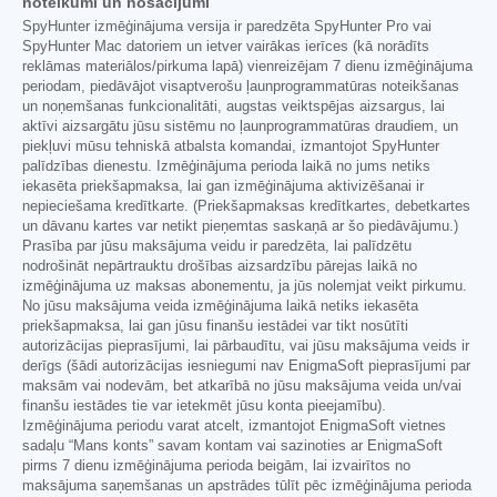
noteikumi un nosacījumi
SpyHunter izmēģinājuma versija ir paredzēta SpyHunter Pro vai
SpyHunter Mac datoriem un ietver vairākas ierīces (kā norādīts
reklāmas materiālos/pirkuma lapā) vienreizējam 7 dienu izmēģinājuma
periodam, piedāvājot visaptverošu ļaunprogrammatūras noteikšanas
un noņemšanas funkcionalitāti, augstas veiktspējas aizsargus, lai
aktīvi aizsargātu jūsu sistēmu no ļaunprogrammatūras draudiem, un
piekļuvi mūsu tehniskā atbalsta komandai, izmantojot SpyHunter
palīdzības dienestu. Izmēģinājuma perioda laikā no jums netiks
iekasēta priekšapmaksa, lai gan izmēģinājuma aktivizēšanai ir
nepieciešama kredītkarte. (Priekšapmaksas kredītkartes, debetkartes
un dāvanu kartes var netikt pieņemtas saskaņā ar šo piedāvājumu.)
Prasība par jūsu maksājuma veidu ir paredzēta, lai palīdzētu
nodrošināt nepārtrauktu drošības aizsardzību pārejas laikā no
izmēģinājuma uz maksas abonementu, ja jūs nolemjat veikt pirkumu.
No jūsu maksājuma veida izmēģinājuma laikā netiks iekasēta
priekšapmaksa, lai gan jūsu finanšu iestādei var tikt nosūtīti
autorizācijas pieprasījumi, lai pārbaudītu, vai jūsu maksājuma veids ir
derīgs (šādi autorizācijas iesniegumi nav EnigmaSoft pieprasījumi par
maksām vai nodevām, bet atkarībā no jūsu maksājuma veida un/vai
finanšu iestādes tie var ietekmēt jūsu konta pieejamību).
Izmēģinājuma periodu varat atcelt, izmantojot EnigmaSoft vietnes
sadaļu “Mans konts” savam kontam vai sazinoties ar EnigmaSoft
pirms 7 dienu izmēģinājuma perioda beigām, lai izvairītos no
maksājuma saņemšanas un apstrādes tūlīt pēc izmēģinājuma perioda