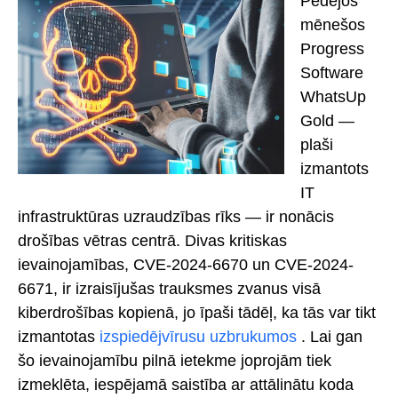
Pēdējos
mēnešos
Progress
Software
WhatsUp
Gold —
plaši
izmantots
IT
infrastruktūras uzraudzības rīks — ir nonācis
drošības vētras centrā. Divas kritiskas
ievainojamības, CVE-2024-6670 un CVE-2024-
6671, ir izraisījušas trauksmes zvanus visā
kiberdrošības kopienā, jo īpaši tādēļ, ka tās var tikt
izmantotas
izspiedējvīrusu uzbrukumos
. Lai gan
šo ievainojamību pilnā ietekme joprojām tiek
izmeklēta, iespējamā saistība ar attālinātu koda