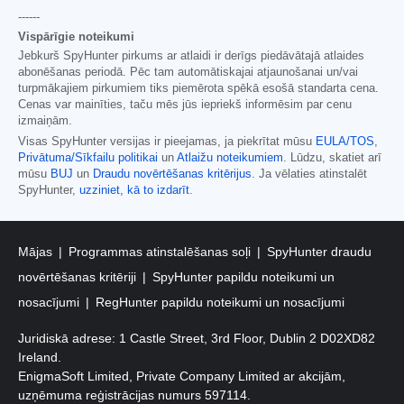
------
Vispārīgie noteikumi
Jebkurš SpyHunter pirkums ar atlaidi ir derīgs piedāvātajā atlaides
abonēšanas periodā. Pēc tam automātiskajai atjaunošanai un/vai
turpmākajiem pirkumiem tiks piemērota spēkā esošā standarta cena.
Cenas var mainīties, taču mēs jūs iepriekš informēsim par cenu
izmaiņām.
Visas SpyHunter versijas ir pieejamas, ja piekrītat mūsu
EULA/TOS
,
Privātuma/Sīkfailu politikai
un
Atlaižu noteikumiem
. Lūdzu, skatiet arī
mūsu
BUJ
un
Draudu novērtēšanas kritērijus
. Ja vēlaties atinstalēt
SpyHunter,
uzziniet, kā to izdarīt
.
Mājas
Programmas atinstalēšanas soļi
SpyHunter draudu
novērtēšanas kritēriji
SpyHunter papildu noteikumi un
nosacījumi
RegHunter papildu noteikumi un nosacījumi
Juridiskā adrese: 1 Castle Street, 3rd Floor, Dublin 2 D02XD82
Ireland.
EnigmaSoft Limited, Private Company Limited ar akcijām,
uzņēmuma reģistrācijas numurs 597114.