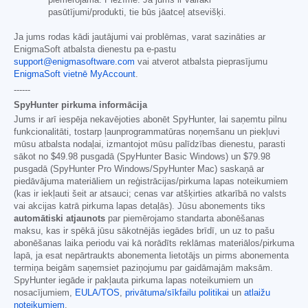
pasūtījumi/produkti, tie būs jāatceļ atsevišķi.
Ja jums rodas kādi jautājumi vai problēmas, varat sazināties ar
EnigmaSoft atbalsta dienestu pa e-pastu
support@enigmasoftware.com
vai atverot atbalsta pieprasījumu
EnigmaSoft vietnē MyAccount
.
------
SpyHunter pirkuma informācija
Jums ir arī iespēja nekavējoties abonēt SpyHunter, lai saņemtu pilnu
funkcionalitāti, tostarp ļaunprogrammatūras noņemšanu un piekļuvi
mūsu atbalsta nodaļai, izmantojot mūsu palīdzības dienestu, parasti
sākot no
$49.98
pusgadā (SpyHunter Basic Windows) un
$79.98
pusgadā (SpyHunter Pro Windows/SpyHunter Mac) saskaņā ar
piedāvājuma materiāliem un reģistrācijas/pirkuma lapas noteikumiem
(kas ir iekļauti šeit ar atsauci; cenas var atšķirties atkarībā no valsts
vai akcijas katrā pirkuma lapas detaļās). Jūsu abonements tiks
automātiski atjaunots
par piemērojamo standarta abonēšanas
maksu, kas ir spēkā jūsu sākotnējās iegādes brīdī, un uz to pašu
abonēšanas laika periodu vai kā norādīts reklāmas materiālos/pirkuma
lapā, ja esat nepārtraukts abonementa lietotājs un pirms abonementa
termiņa beigām saņemsiet paziņojumu par gaidāmajām maksām.
SpyHunter iegāde ir pakļauta pirkuma lapas noteikumiem un
nosacījumiem,
EULA/TOS
,
privātuma/sīkfailu politikai
un
atlaižu
noteikumiem
.