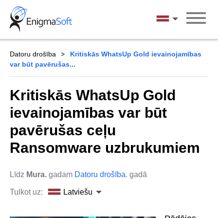
Skip
to
Latviešu
content
Datoru drošība
Kritiskās WhatsUp Gold ievainojamības
var būt pavērušas...
Kritiskās WhatsUp Gold
ievainojamības var būt
pavērušas ceļu
Ransomware uzbrukumiem
Līdz
Mura.
gadam
Datoru drošība
. gadā
Tulkot uz:
Latviešu