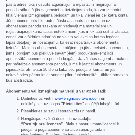
pasta adresi tiks nosūtīts atgādinājuma e-pasts. Izmēģinājuma
perioda sākumā jūs saņemsiet aktivizācijas kodu, ko var izmantot
tikai vienam izmēģinājuma periodam un tikai vienai ierīcei katrā kontā.
Jūsu abonements tiks automātiski atjaunots par cenu un uz
abonēšanas periodu saskaņā ar piedāvājuma materiāliem un
reģistrācijas/pirkuma lapas noteikumiem (kas ir iekļauti šeit ar atsauci;
cenas var atšķirties atkarībā no valsts vai akcijas katras iegādes
lapas detaļās), ar nosacījumu, ka esat nepārtraukts abonementa
lietotājs. Maksas abonementa lietotājiem, ja jūs atcelsiet abonementu,
jums joprojām būs piekļuve savam(-iem) produktam(-iem) līdz
apmaksātā abonementa perioda beigām. Ja vēlaties saņemt atmaksu
par pašreizējo abonementa periodu, jums ir jāatceļ abonements un
jāpiesakās atmaksai 30 dienu laikā pēc pēdējā pirkuma, un jūs
nekavējoties pārtrauksiet saņemt pilnu funkcionalitāti, tiklīdz atmaksa
būs apstrādāta.
Abonementu vai izmēģinājuma versiju var atcelt šādi:
Dodieties uz vietni
www.enigmasoftware.com
un
noklikšķiniet uz pogas
"Pieteikties"
augšējā labajā stūrī.
Piesakieties ar savu lietotājvārdu un paroli.
Navigācijas izvēlnē dodieties uz
sadaļu
“Pasūtījums/licences”.
Blakus pasūtījumam/licencei ir
pieejama poga abonementa atcelšanai, ja tāda ir
piemērojama. Piezīme. Ja jums ir vairāki