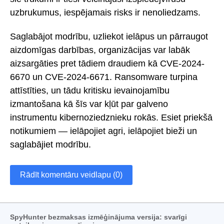
uzbrukumus, iespējamais risks ir nenoliedzams.
Saglabājot modrību, uzliekot ielāpus un pārraugot
aizdomīgas darbības, organizācijas var labāk
aizsargāties pret tādiem draudiem kā CVE-2024-
6670 un CVE-2024-6671. Ransomware turpina
attīstīties, un tādu kritisku ievainojamību
izmantošana kā šīs var kļūt par galveno
instrumentu kibernoziedznieku rokās. Esiet priekšā
notikumiem — ielāpojiet agri, ielāpojiet bieži un
saglabājiet modrību.
Rādīt komentāru veidlapu (0)
SpyHunter bezmaksas izmēģinājuma versija: svarīgi