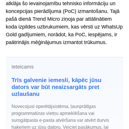
atklāja šo ievainojamību tehnisko informāciju un
koncepcijas pierādījuma (PoC) izmantošanu. Tajā
pašā dienā Trend Micro ziņoja par attālinātiem
koda izpildes uzbrukumiem, kas vērsti uz WhatsUp
Gold gadījumiem, norādot, ka PoC, iespējams, ir
paātrinājis mēģinājumus izmantot trūkumus.
Ieteicams
Trīs galvenie iemesli, kāpēc jūsu
dators var būt neaizsargāts pret
uzlaušanu
Novecojusi operētājsistēma, ļaunprātīgas
programmatūras vietņu apmeklēšana vai
surogātpasta e-pasta atvēršana var atvērt durvis
hakeriem uz jūsu datoru. Veiciet pasākumus, lai