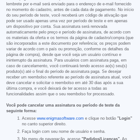
lembrete por e-mail será enviado para o endereço de e-mail fornecido
no momento do cadastro, antes de cada data de pagamento. No início
do seu período de teste, você receberá um código de ativação que
pode ser usado apenas uma vez por período de teste e em apenas
um dispositivo por conta. Sua assinatura será renovada
automaticamente pelo preço e período de assinatura, de acordo com
os materiais da oferta e os termos da página de cadastro/compra (que
são incorporados a este documento por referência; os preços podem
variar de acordo com o país ou promoção, conforme os detalhes da
página de compra), desde que você seja um usuário contínuo e
ininterrupto da assinatura. Para usuários com assinatura paga, em
caso de cancelamento, você continuará tendo acesso ao(s) seu(s)
produto(s) até o final do período de assinatura paga. Se desejar
receber um reembolso referente ao período de assinatura atual, você
deve cancelar e solicitar o reembolso em até 30 dias após a sua
última compra, e você deixará de ter acesso a todas as
funcionalidades assim que o seu reembolso for processado.
Você pode cancelar uma assinatura ou período de teste da
seguinte forma:
Acesse
www.enigmasoftware.com
e clique no botão
"Login"
no canto superior direito.
Faça login com seu nome de usuário e senha.
No menu de navegação, acesse
"Pedidos/Licenças".
Ao