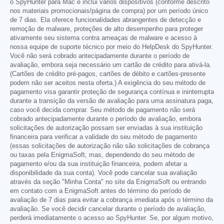
o SpyHunter para Mac e inclui vários dispositivos (conforme descrito
nos materiais promocionais/página de compra) por um período único
de 7 dias. Ela oferece funcionalidades abrangentes de detecção e
remoção de malware, proteções de alto desempenho para proteger
ativamente seu sistema contra ameaças de malware e acesso à
nossa equipe de suporte técnico por meio do HelpDesk do SpyHunter.
Você não será cobrado antecipadamente durante o período de
avaliação, embora seja necessário um cartão de crédito para ativá-la.
(Cartões de crédito pré-pagos, cartões de débito e cartões-presente
podem não ser aceitos nesta oferta.) A exigência do seu método de
pagamento visa garantir proteção de segurança contínua e ininterrupta
durante a transição da versão de avaliação para uma assinatura paga,
caso você decida comprar. Seu método de pagamento não será
cobrado antecipadamente durante o período de avaliação, embora
solicitações de autorização possam ser enviadas à sua instituição
financeira para verificar a validade do seu método de pagamento
(essas solicitações de autorização não são solicitações de cobrança
ou taxas pela EnigmaSoft, mas, dependendo do seu método de
pagamento e/ou da sua instituição financeira, podem afetar a
disponibilidade da sua conta). Você pode cancelar sua avaliação
através da seção "Minha Conta" no site da EnigmaSoft ou entrando
em contato com a EnigmaSoft antes do término do período de
avaliação de 7 dias para evitar a cobrança imediata após o término da
avaliação. Se você decidir cancelar durante o período de avaliação,
perderá imediatamente o acesso ao SpyHunter. Se, por algum motivo,