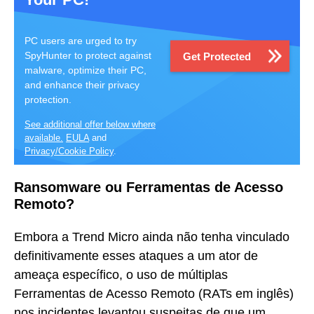
PC users are urged to try
SpyHunter to protect against
Get Protected
malware, optimize their PC,
and enhance their privacy
protection.
See additional offer below where
available.
EULA
and
Privacy/Cookie Policy
.
Ransomware ou Ferramentas de Acesso
Remoto?
Embora a Trend Micro ainda não tenha vinculado
definitivamente esses ataques a um ator de
ameaça específico, o uso de múltiplas
Ferramentas de Acesso Remoto (RATs em inglês)
nos incidentes levantou suspeitas de que um