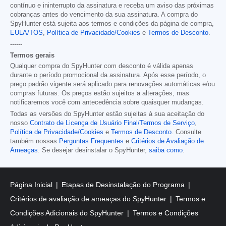
contínuo e ininterrupto da assinatura e receba um aviso das próximas
cobranças antes do vencimento da sua assinatura. A compra do
SpyHunter está sujeita aos termos e condições da página de compra,
EULA/TOS
,
Política de Privacidade/Cookies
e
Termos de Desconto
.
------
Termos gerais
Qualquer compra do SpyHunter com desconto é válida apenas
durante o período promocional da assinatura. Após esse período, o
preço padrão vigente será aplicado para renovações automáticas e/ou
compras futuras. Os preços estão sujeitos a alterações, mas
notificaremos você com antecedência sobre quaisquer mudanças.
Todas as versões do SpyHunter estão sujeitas à sua aceitação do
nosso
Contrato de Licença de Usuário Final/Termos de Serviço
,
Política de Privacidade/Cookies
e
Termos de Desconto
. Consulte
também nossas
Perguntas Frequentes
e
Critérios de Avaliação de
Ameaças
. Se desejar desinstalar o SpyHunter,
saiba como
.
Página Inicial
Etapas de Desinstalação do Programa
Critérios de avaliação de ameaças do SpyHunter
Termos e
Condições Adicionais do SpyHunter
Termos e Condições