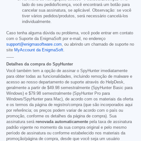
lado do seu pedido/licença, você encontrará um botão para
cancelar sua assinatura, se aplicável. Observação: se você
tiver vários pedidos/produtos, será necessário cancelá-los
individualmente.
Caso tenha alguma dúvida ou problema, você pode entrar em contato
com o Suporte da EnigmaSoft por e-mail, no endereço
support@enigmasoftware.com
, ou abrindo um chamado de suporte no
site
MyAccount da EnigmaSoft
.
------
Detalhes da compra do SpyHunter
Você também tem a opção de assinar o SpyHunter imediatamente
para obter todas as funcionalidades, incluindo remoção de malware e
acesso ao nosso departamento de suporte através do HelpDesk,
geralmente a partir de
$49.98
semestralmente (SpyHunter Basic para
Windows) e
$79.98
semestralmente (SpyHunter Pro para
Windows/SpyHunter para Mac), de acordo com os materiais da oferta
e os termos da página de registro/compra (que são incorporados aqui
por referência; os preços podem variar de acordo com o país ou
promoção, conforme os detalhes da página de compra). Sua
assinatura será
renovada automaticamente
pela taxa de assinatura
padrão vigente no momento da sua compra original e pelo mesmo
período de assinatura ou conforme estabelecido nos materiais da
promoção/página de compra, desde que você seja um usuário