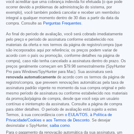
você acreditar que uma cobrança indevida foi efetuada (o que pode
ocorrer devido a problemas de administração do sistema, por
exemplo), você também poderá cancelar e receber um reembolso
integral a qualquer momento dentro de 30 dias a partir da data da
compra. Consulte as
Perguntas Frequentes
.
Ao final do período de avaliação, você será cobrado imediatamente
pelo preço e período de assinatura conforme estabelecido nos
materiais da oferta e nos termos da página de registro/compra (que
são incorporados aqui por referência; os preços podem variar de
acordo com o país ou promoção, conforme detalhes na página de
compra), caso não tenha cancelado a assinatura dentro do prazo. Os
preços geralmente começam em
$79.98
semestralmente (SpyHunter
Pro para Windows/SpyHunter para Mac). Sua assinatura será
renovada automaticamente
de acordo com os termos da página de
registro/compra, que preveem renovações automáticas pela taxa de
assinatura padrão vigente no momento da sua compra original e pelo
mesmo período de assinatura ou conforme estabelecido nos materiais
da promoção/página de compra, desde que você seja um usuário
contínuo e ininterrupto da assinatura. Consulte a página de compra
para obter detalhes. O período de avaliação está sujeito a estes
Termos, à sua concordância com
o EULA/TOS
,
à Política de
Privacidade/Cookies
e
aos Termos de Desconto
. Se desejar
desinstalar o SpyHunter,
saiba como
.
Para o pagamento da renovação automática da sua assinatura, um