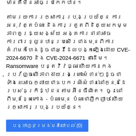
មានគឺមិនអាចប្រកែកបាន។
តាមរយៈការរក្សាការប្រុងប្រយ័ត្ន ការ
អនុវត្តបំណះ និងការត្រួតពិនិត្យសកម្ម
ភាពគួរឱ្យសង្ស័យ អង្គការនានាអាច
ការពារខ្លួនបានប្រសើរជាងមុនពីការ
គំរាមកំហែងដូចជាអ្វីដែលបង្កឡើងដោយ CVE-
2024-6670 និង CVE-2024-6671 ជាដើម។
Ransomware បន្តវិវឌ្ឍ ហើយការកេង
ប្រវ័ញ្ចលើភាពងាយរងគ្រោះសំខាន់ៗដូចជា
ទាំងនេះអាចក្លាយជាឧបករណ៍សំខាន់នៅក្នុងដៃ
របស់ឧក្រិដ្ឋជនតាមអ៊ីនធឺណិត។ ចូរនៅ
ពីមុខខ្សែកោង - បំណះមុន បំណះជាញឹកញាប់ ហើយ
រក្សាការប្រុងប្រយ័ត្ន។
បង្ហាញទម្រង់មតិយោបល់ (0)