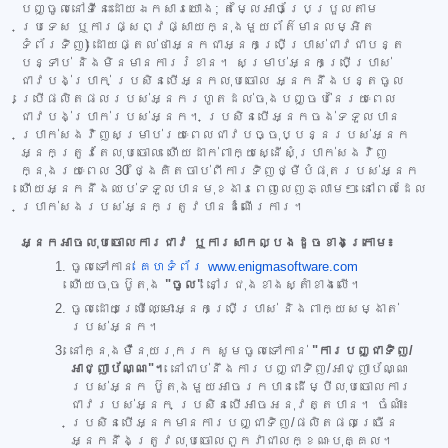
បញ្ចូលនៅទីនេះដោយឯកសារយោង; តម្លៃអាចប្រែប្រួលតាម
ប្រទេស ឬការផ្សព្វផ្សាយក្នុងមួយព័ត៌មានលម្អិត
ទំព័រទិញ) ដោយផ្តល់ថាអ្នកជាអ្នកប្រើប្រាស់ជាវជាបន្ត
បន្ទាប់ និងមិនមានការរំខាន។ សម្រាប់អ្នកប្រើប្រាស់
ជាវបង់ប្រាក់ ប្រសិនបើអ្នកលុបចោល អ្នកនឹងបន្តចូល
ប្រើផលិតផលរបស់អ្នករហូតដល់ចុងបញ្ចប់នៃរយៈពេល
ជាវបង់ប្រាក់របស់អ្នក។ ប្រសិនបើអ្នកចង់ទទួលបាន
ប្រាក់សងវិញសម្រាប់រយៈពេលជាវបច្ចុប្បន្នរបស់អ្នក
អ្នកត្រូវតែលុបចោល ហើយដាក់ពាក្យស្នើសុំប្រាក់សងវិញ
ក្នុងរយៈពេល 30 ថ្ងៃគិតចាប់ពីការទិញថ្មីបំផុតរបស់អ្នក
ហើយអ្នកនឹងឈប់ទទួលបានមុខងារពេញលេញភ្លាមៗ នៅពេលដែល
ប្រាក់សងរបស់អ្នកត្រូវបានដំណើរការ។
អ្នកអាចលុបចោលការជាវ ឬការសាកល្បងដូចខាងក្រោម៖
ចូលទៅកាន់
គេហទំព័រ www.enigmasoftware.com
ហើយចុចប៊ូតុង
"ចូល"
នៅជ្រុងខាងស្តាំខាងលើ។
ចូលដោយប្រើឈ្មោះអ្នកប្រើប្រាស់ និងពាក្យសម្ងាត់
របស់អ្នក។
នៅក្នុងម៉ឺនុយរុករក សូមចូលទៅកាន់
"ការបញ្ជាទិញ/
អាជ្ញាប័ណ្ណ"។
នៅជាប់នឹងការបញ្ជាទិញ/អាជ្ញាប័ណ្ណ
របស់អ្នក ប៊ូតុងមួយអាចរកបានដើម្បីលុបចោលការ
ជាវរបស់អ្នក ប្រសិនបើអាចអនុវត្តបាន។ ចំណាំ៖
ប្រសិនបើអ្នកមានការបញ្ជាទិញ/ផលិតផលច្រើន
អ្នកនឹងត្រូវលុបចោលពួកវាជាលក្ខណៈបុគ្គល។