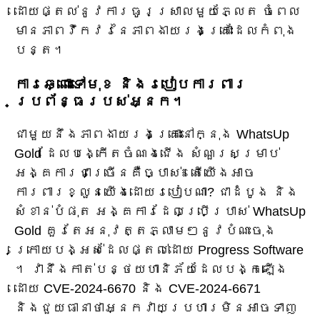
ដោយផ្តល់នូវការធូរស្រាលមួយភ្លែត ចំពេល
មានភាពវឹកវរនៃភាពងាយរងគ្រោះដែលកំពុង
បន្ត។
ការឆ្ពោះទៅមុខ និងរបៀបការពារ
ប្រព័ន្ធរបស់អ្នក។
ជាមួយនឹងភាពងាយរងគ្រោះនៅក្នុង WhatsUp
Gold ដែលបង្កើតចំណងជើង សំណួរសម្រាប់
អង្គការជាច្រើនគឺច្បាស់៖ តើយើងអាច
ការពារខ្លួនយើងដោយរបៀបណា? ជាដំបូង និង
សំខាន់បំផុត អង្គការដែលប្រើប្រាស់ WhatsUp
Gold គួរតែអនុវត្តភ្លាមៗនូវបំណះចុង
ក្រោយបង្អស់ដែលផ្តល់ដោយ Progress Software
។ វានឹងកាត់បន្ថយហានិភ័យដែលបង្កឡើង
ដោយ CVE-2024-6670 និង CVE-2024-6671
និងជួយធានាថាអ្នកវាយប្រហារមិនអាចទាញ