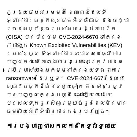
គួរឱ្យចាប់អារម្មណ៍ ខណៈពេលដែលទី
ភ្នាក់ងារសន្តិសុខតាមអ៊ីនធឺណិត និងហេដ្ឋា
រចនាសម្ព័ន្ធរបស់សហរដ្ឋអាមេរិក
(CISA) បានបន្ថែម CVE-2024-6670 ទៅក្នុង
កាតាឡុក Known Exploited Vulnerabilities (KEV)
របស់ខ្លួន ទីភ្នាក់ងារនេះបានឈប់ធ្វើការ
បញ្ជាក់ថា តើភាពងាយរងគ្រោះនេះត្រូវបានគេ
ប្រើប្រាស់យ៉ាងសកម្មនៅក្នុងយុទ្ធនាការ
ransomware ដែរឬទេ។ CVE-2024-6671 ដែលជា
គុណវិបត្តិដ៏សំខាន់មួយទៀត មិនទាន់ត្រូវ
បានបញ្ចូលក្នុងបញ្ជីនេះនៅឡើយទេ ដោយ
បន្សល់ទុកនូវសំណួរមួយចំនួនដែលមិនមាន
ចម្លើយអំពីទំហំនៃការកេងប្រវ័ញ្ច។
ការបង្ហាញជាសកលកាន់តែទូលំទូលាយ