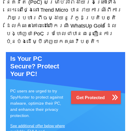
នៃគំនិត (PoC) សម្រាប់ភាពងាយរងគ្រោះទាំង
នេះ។ នៅថ្ងៃនោះ Trend Micro បានរាយការណ៍ពីការ
វាយប្រហារពីចម្ងាយនូវកូដប្រតិបត្តិ
ដែលកំណត់គោលដៅលើករណី WhatsUp Gold ដែល
បង្ហាញថា PoC ប្រហែលជាបានពន្លឿនការ
ប៉ុនប៉ងដើម្បីទាញយកគុណវិបត្តិ។
Is Your PC
Secure? Protect
Your PC!
PC users are urged to try
SpyHunter to protect against
Get Protected
malware, optimize their PC,
and enhance their privacy
protection.
See additional offer below where