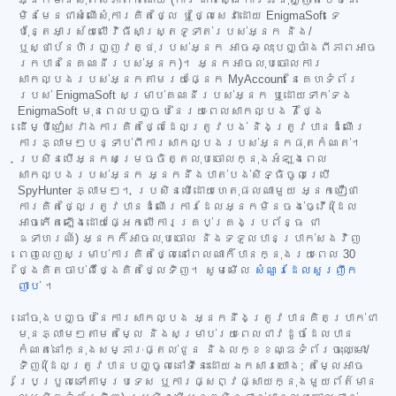
មិនមែនជាសំណើសុំការគិតថ្លៃ ឬថ្លៃសេវាដោយ EnigmaSoft ទេ
ប៉ុន្តែអាស្រ័យលើវិធីសាស្ត្រទូទាត់របស់អ្នក និង/
ឬស្ថាប័នហិរញ្ញវត្ថុរបស់អ្នក អាចឆ្លុះបញ្ចាំងពីភាពអាច
រកបាននៃគណនីរបស់អ្នក)។ អ្នកអាចលុបចោលការ
សាកល្បងរបស់អ្នកតាមរយៈផ្នែក MyAccount នៃគេហទំព័រ
របស់ EnigmaSoft សម្រាប់គណនីរបស់អ្នក ឬដោយទាក់ទង
EnigmaSoft មុនពេលបញ្ចប់នៃរយៈពេលសាកល្បង 7 ថ្ងៃ
ដើម្បីជៀសវាងការគិតថ្លៃដែលត្រូវបង់ និងត្រូវបានដំណើរ
ការភ្លាមៗបន្ទាប់ពីការសាកល្បងរបស់អ្នកផុតកំណត់។
ប្រសិនបើអ្នកសម្រេចចិត្តលុបចោលក្នុងអំឡុងពេល
សាកល្បងរបស់អ្នក អ្នកនឹងបាត់បង់សិទ្ធិចូលប្រើ
SpyHunter ភ្លាមៗ។ ប្រសិនបើដោយហេតុផលណាមួយ អ្នកជឿថា
ការគិតថ្លៃត្រូវបានដំណើរការដែលអ្នកមិនចង់ធ្វើ (ដែល
អាចកើតឡើងដោយផ្អែកលើការគ្រប់គ្រងប្រព័ន្ធ ជា
ឧទាហរណ៍) អ្នកក៏អាចលុបចោល និងទទួលបានប្រាក់សងវិញ
ពេញលេញសម្រាប់ការគិតថ្លៃនៅពេលណាក៏បានក្នុងរយៈពេល 30
ថ្ងៃគិតចាប់ពីថ្ងៃគិតថ្លៃទិញ។ សូមមើល
សំណួរដែលសួរញឹក
ញាប់
។
នៅចុងបញ្ចប់នៃការសាកល្បង អ្នកនឹងត្រូវបានគិតប្រាក់ជា
មុនភ្លាមៗតាមតម្លៃ និងសម្រាប់រយៈពេលជាវដូចដែលបាន
កំណត់នៅក្នុងសម្ភារៈផ្តល់ជូន និងលក្ខខណ្ឌទំព័រចុះឈ្មោះ/
ទិញ (ដែលត្រូវបានបញ្ចូលនៅទីនេះដោយឯកសារយោង; តម្លៃអាច
ប្រែប្រួលទៅតាមប្រទេស ឬការផ្សព្វផ្សាយក្នុងមួយព័ត៌មាន