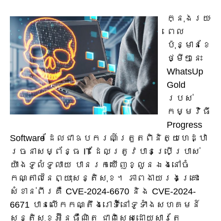
ក្នុងរយៈ
ពេល
ប៉ុន្មានខែ
ថ្មីៗនេះ
WhatsUp
Gold
របស់
កម្មវិធី
Progress
Software ដែលជាឧបករណ៍ត្រួតពិនិត្យហេដ្ឋា
រចនាសម្ព័ន្ធ IT ដែលត្រូវបានប្រើប្រាស់
យ៉ាងទូលំទូលាយ បានរកឃើញខ្លួនឯងនៅចំ
កណ្តាលនៃព្យុះសន្តិសុខ។ ភាពងាយរងគ្រោះ
សំខាន់ពីរគឺ CVE-2024-6670 និង CVE-2024-
6671 បានលើកកណ្តឹងរោទិ៍នៅទូទាំងសហគមន៍
សន្តិសុខអ៊ីនធឺណិត ជាពិសេសដោយសារតែ