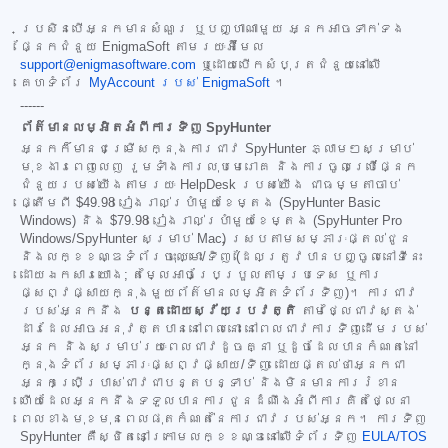
ប្រសិនបើអ្នកមានសំណួរ ឬបញ្ហាណាមួយ អ្នកអាចទាក់ទង
ផ្នែកជំនួយ EnigmaSoft តាមរយៈអ៊ីមែល
support@enigmasoftware.com
ឬដោយបើកសំបុត្រជំនួយនៅលើ
គេហទំព័រ
MyAccount របស់ EnigmaSoft
។
------
ព័ត៌មានលម្អិតអំពីការទិញ SpyHunter
អ្នកក៏មានជម្រើសក្នុងការជាវ SpyHunter ភ្លាមៗសម្រាប់
មុខងារពេញលេញ រួមទាំងការលុបមេរោគ និងការចូលប្រើផ្នែក
ជំនួយរបស់យើងតាមរយៈ HelpDesk របស់យើង ជាធម្មតាចាប់
ផ្តើមពី
$49.98
រៀងរាល់ប្រាំមួយខែម្តង (SpyHunter Basic
Windows) និង
$79.98
រៀងរាល់ប្រាំមួយខែម្តង (SpyHunter Pro
Windows/SpyHunter សម្រាប់ Mac) ស្របតាមសម្ភារៈផ្តល់ជូន
និងលក្ខខណ្ឌទំព័រចុះឈ្មោះ/ទិញ (ដែលត្រូវបានបញ្ចូលនៅទីនេះ
ដោយឯកសារយោង; តម្លៃអាចប្រែប្រួលតាមប្រទេស ឬការ
ផ្សព្វផ្សាយក្នុងមួយព័ត៌មានលម្អិតទំព័រទិញ)។ ការជាវ
របស់អ្នកនឹង
បន្តដោយស្វ័យប្រវត្តិ
តាមថ្លៃជាវស្តង់
ដារដែលអាចអនុវត្តបាននៅពេលនោះ នៅពេលជាវការទិញដើមរបស់
អ្នក និងសម្រាប់រយៈពេលជាវដូចគ្នា ឬដូចដែលបានកំណត់នៅ
ក្នុងទំព័រសម្ភារៈផ្សព្វផ្សាយ/ទិញ ដោយផ្តល់ថាអ្នកជា
អ្នកប្រើប្រាស់ជាវជាបន្តបន្ទាប់ និងមិនមានការរំខាន
ហើយដែលអ្នកនឹងទទួលបានការជូនដំណឹងអំពីការគិតថ្លៃនា
ពេលខាងមុខមុនពេលផុតកំណត់នៃការជាវរបស់អ្នក។ ការទិញ
SpyHunter គឺស្ថិតនៅក្រោមលក្ខខណ្ឌនៅលើទំព័រទិញ
EULA/TOS