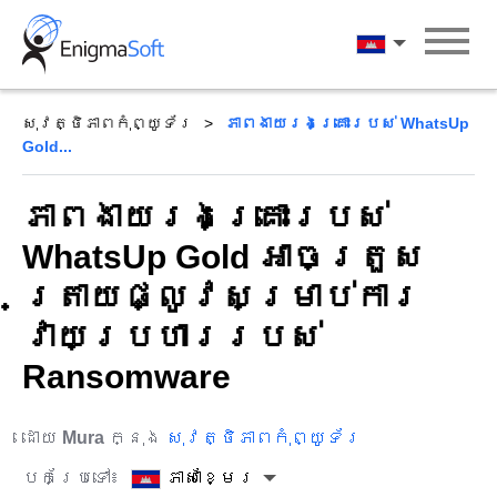
Skip
to
ភាសាខ្មែរ
content
សុវត្ថិភាពកុំព្យូទ័រ
ភាពងាយរងគ្រោះរបស់ WhatsUp
Gold...
ភាពងាយរងគ្រោះរបស់
WhatsUp Gold អាចត្រួស
ត្រាយផ្លូវសម្រាប់ការ
វាយប្រហាររបស់
Ransomware
ដោយ
Mura
ក្នុង
សុវត្ថិភាពកុំព្យូទ័រ
បកប្រែទៅ៖
ភាសាខ្មែរ