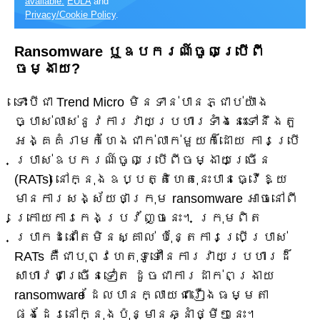
available.
EULA
and
Privacy/Cookie Policy
.
Ransomware ឬឧបករណ៍ចូលប្រើពី
ចម្ងាយ?
ទោះបីជា Trend Micro មិនទាន់បានភ្ជាប់យ៉ាង
ច្បាស់លាស់នូវការវាយប្រហារទាំងនេះទៅនឹងតួ
អង្គគំរាមកំហែងជាក់លាក់មួយក៏ដោយ ការប្រើ
ប្រាស់ឧបករណ៍ចូលប្រើពីចម្ងាយច្រើន
(RATs) នៅក្នុងឧប្បត្តិហេតុនេះបានធ្វើឱ្យ
មានការសង្ស័យថាក្រុម ransomware អាចនៅពី
ក្រោយការកេងប្រវ័ញ្ចនេះ។ ក្រុមពិត
ប្រាកដនៅតែមិនស្គាល់ ប៉ុន្តែការប្រើប្រាស់
RATs គឺជាបុព្វហេតុទូទៅនៃការវាយប្រហារដ៏
សាហាវជាច្រើនទៀត ដូចជាការដាក់ពង្រាយ
ransomware ដែលបានក្លាយជារឿងធម្មតា
ផងដែរនៅក្នុងប៉ុន្មានឆ្នាំថ្មីៗនេះ។