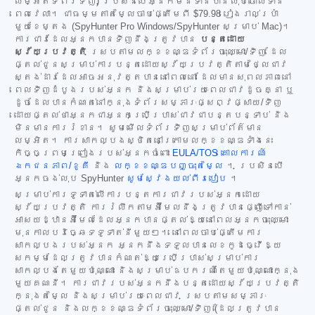
លម្អិតទំព័រទិញ) ប្រសិនបើអ្នកមិនទាន់បានលុបចោលទាន់
ពេលវេលា។ ជាធម្មតាតម្លៃចាប់ផ្តើមពី
$79.98
រៀងរាល់ប្រាំ
មួយខែម្តង (SpyHunter Pro Windows/SpyHunter សម្រាប់ Mac)។
ការជាវដែលអ្នកបានទិញនឹងត្រូវបាន
បន្តដោយ
ស្វ័យប្រវត្តិ
ស្របតាមលក្ខខណ្ឌទំព័រចុះឈ្មោះ/ទិញ ដែល
ផ្តល់ជូនសម្រាប់ការបន្តដោយស្វ័យប្រវត្តិតាមថ្លៃជាវ
ស្តង់ដារដែលអាចអនុវត្តបាននៅពេលនោះ ដែលមានសុពលភាពនៅ
ពេលទិញដំបូងរបស់អ្នក និងសម្រាប់រយៈពេលជាវដូចគ្នា ឬ
ដូចដែលបានកំណត់នៅក្នុងទំព័រសម្ភារៈផ្សព្វផ្សាយ/ទិញ
ដោយផ្តល់ថាអ្នកជាអ្នកប្រើប្រាស់ជាវជាបន្តបន្ទាប់ និង
មិនមានការរំខាន។ សូមមើលទំព័រទិញសម្រាប់ព័ត៌មាន
លម្អិត។ ការសាកល្បងស្ថិតនៅក្រោមលក្ខខណ្ឌទាំងនេះ
កិច្ចព្រមព្រៀងរបស់អ្នកចំពោះ
EULA/TOS
គោលការណ៍
ឯកជនភាព/ខូគី
និង
លក្ខខណ្ឌបញ្ចុះតម្លៃ
។ ប្រសិនបើ
អ្នកចង់លុប SpyHunter
សូមស្វែងយល់ពីរបៀប
។
សម្រាប់ការទូទាត់លើការបន្តការជាវរបស់អ្នកដោយ
ស្វ័យប្រវត្តិ ការរំលឹកតាមអ៊ីមែលនឹងត្រូវបានផ្ញើទៅកាន់
អាសយដ្ឋានអ៊ីមែលដែលអ្នកបានផ្តល់ឱ្យនៅពេលអ្នកចុះឈ្មោះ
មុនកាលបរិច្ឆេទទូទាត់នីមួយៗ។ នៅពេលចាប់ផ្តើមការ
សាកល្បងរបស់អ្នក អ្នកនឹងទទួលបានលេខកូដធ្វើឱ្យ
សកម្មដែលត្រូវបានកំណត់ឱ្យប្រើប្រាស់សម្រាប់ការ
សាកល្បងតែមួយប៉ុណ្ណោះ និងសម្រាប់ឧបករណ៍តែមួយប៉ុណ្ណោះក្នុង
មួយគណនី។ ការជាវរបស់អ្នកនឹងបន្តដោយស្វ័យប្រវត្តិ
ក្នុងតម្លៃ និងសម្រាប់រយៈពេលជាវ ស្របតាមសម្ភារៈ
ផ្តល់ជូន និងលក្ខខណ្ឌទំព័រចុះឈ្មោះ/ទិញ (ដែលត្រូវបាន