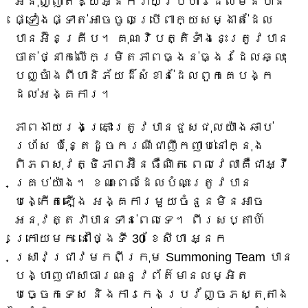
អនុញ្ញាតឱ្យអ្នកវាយប្រហារដែលមិនបាន
ផ្ទៀងផ្ទាត់អាចចូលប្រើពាក្យសម្ងាត់ដែល
បានអ៊ិនគ្រីប។ គុណវិបត្តិទាំងនេះត្រូវបាន
ចាត់ថ្នាក់លើកម្រិតភាពធ្ងន់ធ្ងរដែលឆ្លុះ
បញ្ចាំងពីហានិភ័យដ៏សំខាន់ដែលពួកគេបង្ក
ដល់អង្គការ។
ភាពងាយរងគ្រោះត្រូវបានជួសជុលយ៉ាងឆាប់
រហ័ស ប៉ុន្តែដូចករណីជាញឹកញាប់នៅក្នុង
ពិភពសុវត្ថិភាពអ៊ីនធឺណិត ពេលវេលាគឺជាអ្វី
គ្រប់យ៉ាង។ ខណៈពេលដែលបំណះត្រូវបាន
បង្កើតឡើង អង្គការមួយចំនួនមិនអាច
អនុវត្តវាបានទាន់ពេលទេ។ ពីរសប្តាហ៍
ក្រោយមក នៅថ្ងៃទី 30 ខែសីហា អ្នក
ស្រាវជ្រាវមកពីក្រុម Summoning Team បាន
បង្ហាញជាសាធារណៈនូវព័ត៌មានលម្អិត
បច្ចេកទេស និងការកេងប្រវ័ញ្ចភស្តុតាង