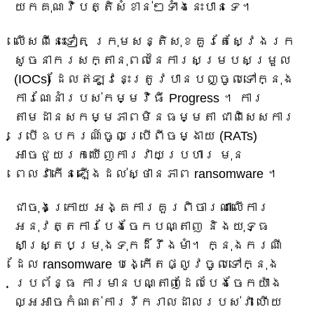
យកគុណវិបត្តិសំខាន់ៗទាំងនេះបានទេ។
លើសពីនេះទៀត ក្រុមសន្តិសុខគួរតែស្វែងរក
សូចនាករសក្តានុពលនៃការសម្របសម្រួល
(IOCs) ដែលឥឡូវនេះត្រូវបានបញ្ចូលទៅក្នុង
ការណែនាំរបស់កម្មវិធី Progress ។ ការ
តាមដានសកម្មភាពមិនធម្មតា ជាពិសេសការ
ប្រើឧបករណ៍ចូលប្រើពីចម្ងាយ (RATs)
អាចជួយរកឃើញការវាយប្រហារ មុន
ពេលវាកើនឡើងដល់ស្ថានភាព ransomware ។
ជាចុងក្រោយ អង្គការគួរពិចារណាលើការ
អនុវត្តការបែងចែកបណ្តាញ និងយុទ្ធ
សាស្ត្របម្រុងទុកដ៏រឹងមាំ។ ក្នុងករណី
ដែល ransomware បង្កើតផ្លូវចូលទៅក្នុង
ប្រព័ន្ធ ការមានបណ្តាញដែលបែងចែកយ៉ាង
ល្អអាចកំណត់ការរីករាលដាលរបស់វា ហើយ