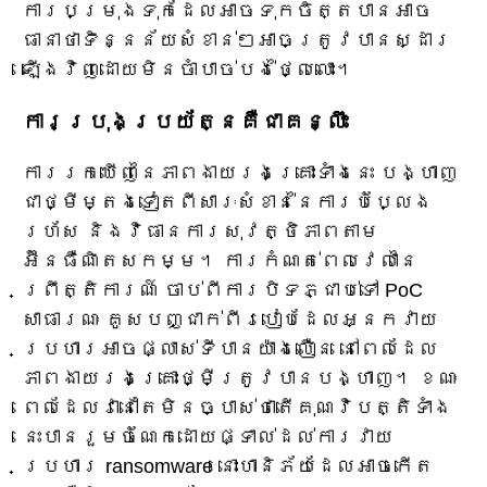
ការបម្រុងទុកដែលអាចទុកចិត្តបានអាច
ធានាថាទិន្នន័យសំខាន់ៗអាចត្រូវបានស្ដារ
ឡើងវិញដោយមិនចាំបាច់បង់ថ្លៃលោះ។
ការប្រុងប្រយ័ត្នគឺជាគន្លឹះ
ការរកឃើញនៃភាពងាយរងគ្រោះទាំងនេះ បង្ហាញ
ជាថ្មីម្តងទៀតពីសារៈសំខាន់នៃការបំប្លែង
រហ័ស និងវិធានការសុវត្ថិភាពតាម
អ៊ីនធឺណិតសកម្ម។ ការកំណត់ពេលវេលានៃ
ព្រឹត្តិការណ៍ ចាប់ពីការបិទភ្ជាប់ទៅ PoC
សាធារណៈ គូសបញ្ជាក់ពីរបៀបដែលអ្នកវាយ
ប្រហារអាចផ្លាស់ទីបានយ៉ាងលឿន នៅពេលដែល
ភាពងាយរងគ្រោះថ្មីត្រូវបានបង្ហាញ។ ខណៈ
ពេលដែលវានៅតែមិនច្បាស់ថាតើគុណវិបត្តិទាំង
នេះបានរួមចំណែកដោយផ្ទាល់ដល់ការវាយ
ប្រហារ ransomware នោះហានិភ័យដែលអាចកើត