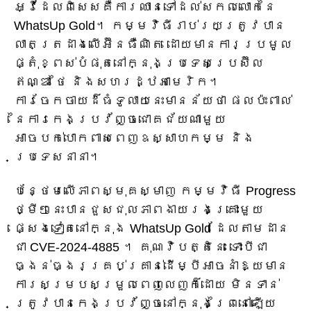
អ្វីដែលពិសេសគឺការឈានទៅដល់សកលលោកនៃ
WhatsUp Gold។ កម្មវិធីរាប់រយត្រូវបាន
លាតត្រដាងលើអ៊ីនធឺណិត ដោយមានការប្រមូល
ផ្តុំខ្ពស់បំផុតនៅក្នុងប្រទេសប្រេស៊ីល
ឥណ្ឌា ថៃ និងសហរដ្ឋអាមេរិក។
ការចែកចាយដ៏ធំទូលាយនេះមានន័យថា ផលប៉ះពាល់
នៃការកេងប្រវ័ញ្ចជោគជ័យណាមួយ
អាចបក់បោកពាសពេញឧស្សាហកម្ម និង
ប្រទេសនានា។
បន្ថែមលើភាពស្មុគស្មាញ កម្មវិធី Progress
ថ្មីៗនេះបានជួសជុលភាពងាយរងគ្រោះមួយ
ផ្សេងទៀតនៅក្នុង WhatsUp Gold ដែលតាមដាន
ជា CVE-2024-4885 ។ គុណវិបត្តិនេះ ទោះបីជា
ធ្ងន់ធ្ងរគ្រប់គ្រាន់ដើម្បីអាចនាំឱ្យមាន
ការសម្របសម្រួលពេញលេញក៏ដោយ មិនទាន់
ត្រូវបានកេងប្រវ័ញ្ចនៅក្នុងព្រៃនៅឡើយ