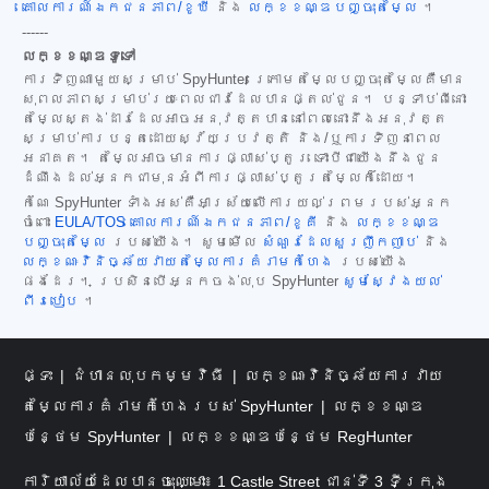
គោលការណ៍ឯកជនភាព/ខូឃី
និង
លក្ខខណ្ឌបញ្ចុះតម្លៃ
។
------
លក្ខខណ្ឌទូទៅ
ការទិញណាមួយសម្រាប់ SpyHunter ក្រោមតម្លៃបញ្ចុះតម្លៃគឺមាន
សុពលភាពសម្រាប់រយៈពេលជាវដែលបានផ្តល់ជូន។ បន្ទាប់ពីនោះ
តម្លៃស្តង់ដារដែលអាចអនុវត្តបាននៅពេលនោះនឹងអនុវត្ត
សម្រាប់ការបន្តដោយស្វ័យប្រវត្តិ និង/ឬការទិញនាពេល
អនាគត។ តម្លៃអាចមានការផ្លាស់ប្តូរ ទោះបីជាយើងនឹងជូន
ដំណឹងដល់អ្នកជាមុនអំពីការផ្លាស់ប្តូរតម្លៃក៏ដោយ។
កំណែ SpyHunter ទាំងអស់គឺអាស្រ័យលើការយល់ព្រមរបស់អ្នក
ចំពោះ
EULA/TOS
គោលការណ៍ឯកជនភាព/ខូគី
និង
លក្ខខណ្ឌ
បញ្ចុះតម្លៃ
របស់យើង។ សូមមើល
សំណួរដែលសួរញឹកញាប់
និង
លក្ខណៈវិនិច្ឆ័យវាយតម្លៃការគំរាមកំហែង
របស់យើង
ផងដែរ។ ប្រសិនបើអ្នកចង់លុប SpyHunter
សូមស្វែងយល់
ពីរបៀប
។
ផ្ទះ
ជំហានលុបកម្មវិធី
លក្ខណៈវិនិច្ឆ័យការវាយ
តម្លៃការគំរាមកំហែងរបស់ SpyHunter
លក្ខខណ្ឌ
បន្ថែម SpyHunter
លក្ខខណ្ឌបន្ថែម RegHunter
ការិយាល័យដែលបានចុះឈ្មោះ៖ 1 Castle Street ជាន់ទី 3 ទីក្រុង