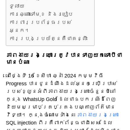
ទូលាយ
ការឆ្ពោះទៅមុខ និងរបៀប
ការពារប្រព័ន្ធរបស់
អ្នក។
ការប្រុងប្រយ័ត្នគឺជាគន្លឹះ
ភាពងាយរងគ្រោះត្រូវបានទាញយកទោះបីជា
មានបំណះ
នៅថ្ងៃទី 16 ខែសីហា ឆ្នាំ 2024 កម្មវិធី
Progress បានជូនដំណឹងដល់អ្នកប្រើប្រាស់
របស់ខ្លួនអំពីភាពងាយរងគ្រោះចំនួនបីនៅ
ក្នុង WhatsUp Gold ដែលជាឧបករណ៍ដ៏ពេញ
និយមសម្រាប់គ្រប់គ្រងបណ្តាញព័ត៌មាន
វិទ្យា។ ក្នុងចំណោមទាំងនេះ
ភាពងាយរងគ្រោះ
SQL injection ពីរគឺពាក់ព័ន្ធជាពិសេស ដែល