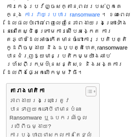
ការកេងប្រវ័ញ្ចសក្តានុពលរបស់ពួកគេ
ក្នុង
ការវាយប្រហារ ransomware
។ ខណៈពេល
ដែលផលប៉ះពាល់ពេញលេញនៃភាពងាយរងគ្រោះទាំង
នេះនៅតែស្ថិតក្រោមការស៊ើបអង្កេត ការ
តភ្ជាប់ដែលអាចកើតមានចំពោះការប្រតិបត្តិ
កូដពីចម្ងាយ និងឧប្បត្តិហេតុ ransomware
បានជំរុញឱ្យមានប្រតិកម្មយ៉ាងឆាប់
រហ័សពីក្រុមហ៊ុនសន្តិសុខ និងអង្គការ
ដែលពឹងផ្អែកលើកម្មវិធី។
តារាង​មាតិកា
ភាពងាយរងគ្រោះត្រូវ
បានទាញយកទោះបីជាមានបំណះ
Ransomware ឬឧបករណ៍ចូល
ប្រើពីចម្ងាយ?
ការបង្ហាញជាសកលកាន់តែទូលំ