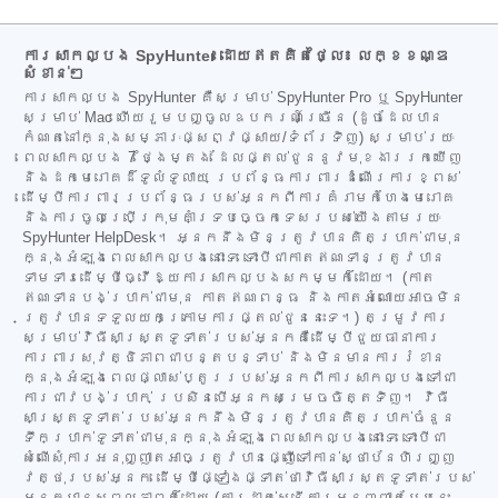
ការសាកល្បង SpyHunter ដោយឥតគិតថ្លៃ៖ លក្ខខណ្ឌ
សំខាន់ៗ
ការសាកល្បង SpyHunter គឺសម្រាប់ SpyHunter Pro ឬ SpyHunter
សម្រាប់ Mac ហើយរួមបញ្ចូលឧបករណ៍ច្រើន (ដូចដែលបាន
កំណត់នៅក្នុងសម្ភារៈផ្សព្វផ្សាយ/ទំព័រទិញ) សម្រាប់រយៈ
ពេលសាកល្បង 7 ថ្ងៃម្តង ដែលផ្តល់ជូននូវមុខងាររកឃើញ
និងដកមេរោគដ៏ទូលំទូលាយ ប្រព័ន្ធការពារដំណើរការខ្ពស់
ដើម្បីការពារប្រព័ន្ធរបស់អ្នកពីការគំរាមកំហែងមេរោគ
និងការចូលប្រើក្រុមគាំទ្របច្ចេកទេសរបស់យើងតាមរយៈ
SpyHunter HelpDesk។ អ្នកនឹងមិនត្រូវបានគិតប្រាក់ជាមុន
ក្នុងអំឡុងពេលសាកល្បងនោះទេ ទោះបីជាកាតឥណទានត្រូវបាន
ទាមទារដើម្បីធ្វើឱ្យការសាកល្បងសកម្មក៏ដោយ។ (កាត
ឥណទានបង់ប្រាក់ជាមុន កាតឥណពន្ធ និងកាតអំណោយអាចមិន
ត្រូវបានទទួលយកក្រោមការផ្តល់ជូននេះទេ។) តម្រូវការ
សម្រាប់វិធីសាស្ត្រទូទាត់របស់អ្នកគឺដើម្បីជួយធានាការ
ការពារសុវត្ថិភាពជាបន្តបន្ទាប់ និងមិនមានការរំខាន
ក្នុងអំឡុងពេលផ្លាស់ប្តូររបស់អ្នកពីការសាកល្បងទៅជា
ការជាវបង់ប្រាក់ ប្រសិនបើអ្នកសម្រេចចិត្តទិញ។ វិធី
សាស្ត្រទូទាត់របស់អ្នកនឹងមិនត្រូវបានគិតប្រាក់ចំនួន
ទឹកប្រាក់ទូទាត់ជាមុនក្នុងអំឡុងពេលសាកល្បងនោះទេ ទោះបីជា
សំណើសុំការអនុញ្ញាតអាចត្រូវបានផ្ញើទៅកាន់ស្ថាប័នហិរញ្ញ
វត្ថុរបស់អ្នក ដើម្បីផ្ទៀងផ្ទាត់ថាវិធីសាស្ត្រទូទាត់របស់
អ្នកមានសុពលភាពក៏ដោយ (ការដាក់ស្នើការអនុញ្ញាតបែបនេះ