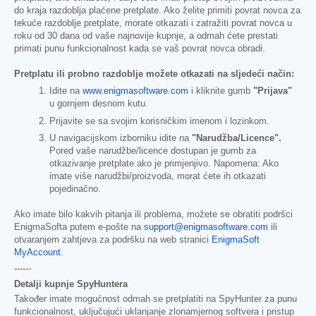
do kraja razdoblja plaćene pretplate. Ako želite primiti povrat novca za
tekuće razdoblje pretplate, morate otkazati i zatražiti povrat novca u
roku od 30 dana od vaše najnovije kupnje, a odmah ćete prestati
primati punu funkcionalnost kada se vaš povrat novca obradi.
Pretplatu ili probno razdoblje možete otkazati na sljedeći način:
Idite na
www.enigmasoftware.com
i kliknite gumb
"Prijava"
u gornjem desnom kutu.
Prijavite se sa svojim korisničkim imenom i lozinkom.
U navigacijskom izborniku idite na
"Narudžba/Licence".
Pored vaše narudžbe/licence dostupan je gumb za
otkazivanje pretplate ako je primjenjivo. Napomena: Ako
imate više narudžbi/proizvoda, morat ćete ih otkazati
pojedinačno.
Ako imate bilo kakvih pitanja ili problema, možete se obratiti podršci
EnigmaSofta putem e-pošte na
support@enigmasoftware.com
ili
otvaranjem zahtjeva za podršku na web stranici
EnigmaSoft
MyAccount
.
------
Detalji kupnje SpyHuntera
Također imate mogućnost odmah se pretplatiti na SpyHunter za punu
funkcionalnost, uključujući uklanjanje zlonamjernog softvera i pristup