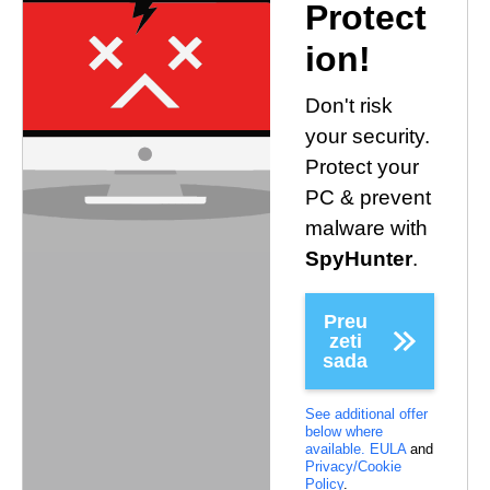
Protect
ion!
Don't risk
your security.
Protect your
PC & prevent
malware with
SpyHunter
.
Preu
zeti
sada
See additional offer
below where
available.
EULA
and
Privacy/Cookie
Policy
.