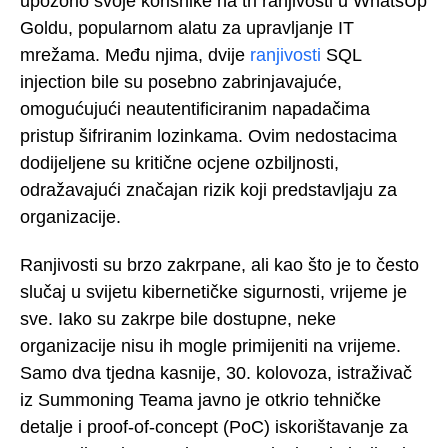
upozorio svoje korisnike na tri ranjivosti u WhatsUp
Goldu, popularnom alatu za upravljanje IT
mrežama. Među njima, dvije
ranjivosti
SQL
injection bile su posebno zabrinjavajuće,
omogućujući neautentificiranim napadačima
pristup šifriranim lozinkama. Ovim nedostacima
dodijeljene su kritične ocjene ozbiljnosti,
odražavajući značajan rizik koji predstavljaju za
organizacije.
Ranjivosti su brzo zakrpane, ali kao što je to često
slučaj u svijetu kibernetičke sigurnosti, vrijeme je
sve. Iako su zakrpe bile dostupne, neke
organizacije nisu ih mogle primijeniti na vrijeme.
Samo dva tjedna kasnije, 30. kolovoza, istraživač
iz Summoning Teama javno je otkrio tehničke
detalje i proof-of-concept (PoC) iskorištavanje za