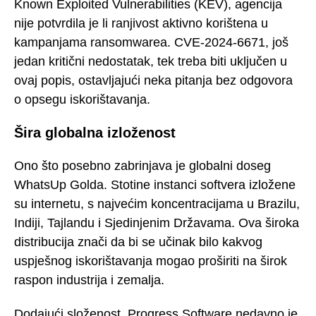
Known Exploited Vulnerabilities (KEV), agencija
nije potvrdila je li ranjivost aktivno korištena u
kampanjama ransomwarea. CVE-2024-6671, još
jedan kritični nedostatak, tek treba biti uključen u
ovaj popis, ostavljajući neka pitanja bez odgovora
o opsegu iskorištavanja.
Šira globalna izloženost
Ono što posebno zabrinjava je globalni doseg
WhatsUp Golda. Stotine instanci softvera izložene
su internetu, s najvećim koncentracijama u Brazilu,
Indiji, Tajlandu i Sjedinjenim Državama. Ova široka
distribucija znači da bi se učinak bilo kakvog
uspješnog iskorištavanja mogao proširiti na širok
raspon industrija i zemalja.
Dodajući složenost, Progress Software nedavno je