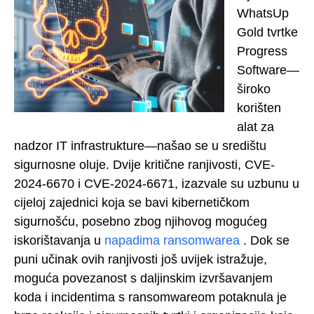
WhatsUp
Gold tvrtke
Progress
Software—
široko
korišten
alat za
nadzor IT infrastrukture—našao se u središtu
sigurnosne oluje. Dvije kritične ranjivosti, CVE-
2024-6670 i CVE-2024-6671, izazvale su uzbunu u
cijeloj zajednici koja se bavi kibernetičkom
sigurnošću, posebno zbog njihovog mogućeg
iskorištavanja u
napadima ransomwarea
. Dok se
puni učinak ovih ranjivosti još uvijek istražuje,
moguća povezanost s daljinskim izvršavanjem
koda i incidentima s ransomwareom potaknula je