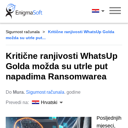
Skip
to
Hrvatski
content
Sigurnost računala
Kritične ranjivosti WhatsUp Golda
možda su utrle put...
Kritične ranjivosti WhatsUp
Golda možda su utrle put
napadima Ransomwarea
Do
Mura.
Sigurnost računala
. godine
Prevedi na:
Hrvatski
Posljednjih
mjeseci,