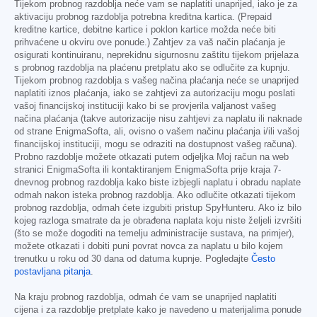
Tijekom probnog razdoblja neće vam se naplatiti unaprijed, iako je za
aktivaciju probnog razdoblja potrebna kreditna kartica. (Prepaid
kreditne kartice, debitne kartice i poklon kartice možda neće biti
prihvaćene u okviru ove ponude.) Zahtjev za vaš način plaćanja je
osigurati kontinuiranu, neprekidnu sigurnosnu zaštitu tijekom prijelaza
s probnog razdoblja na plaćenu pretplatu ako se odlučite za kupnju.
Tijekom probnog razdoblja s vašeg načina plaćanja neće se unaprijed
naplatiti iznos plaćanja, iako se zahtjevi za autorizaciju mogu poslati
vašoj financijskoj instituciji kako bi se provjerila valjanost vašeg
načina plaćanja (takve autorizacije nisu zahtjevi za naplatu ili naknade
od strane EnigmaSofta, ali, ovisno o vašem načinu plaćanja i/ili vašoj
financijskoj instituciji, mogu se odraziti na dostupnost vašeg računa).
Probno razdoblje možete otkazati putem odjeljka Moj račun na web
stranici EnigmaSofta ili kontaktiranjem EnigmaSofta prije kraja 7-
dnevnog probnog razdoblja kako biste izbjegli naplatu i obradu naplate
odmah nakon isteka probnog razdoblja. Ako odlučite otkazati tijekom
probnog razdoblja, odmah ćete izgubiti pristup SpyHunteru. Ako iz bilo
kojeg razloga smatrate da je obrađena naplata koju niste željeli izvršiti
(što se može dogoditi na temelju administracije sustava, na primjer),
možete otkazati i dobiti puni povrat novca za naplatu u bilo kojem
trenutku u roku od 30 dana od datuma kupnje. Pogledajte
Često
postavljana pitanja
.
Na kraju probnog razdoblja, odmah će vam se unaprijed naplatiti
cijena i za razdoblje pretplate kako je navedeno u materijalima ponude