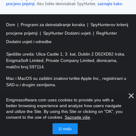
procjenu prijetnji
. Ako želite deinstalirati SpyHunter,
saznajte kako
.
Dom
Programi za deinstaliranje koraka
SpyHunterov kriterij
procjene prijetnji
SpyHunter Dodatni uvjeti
RegHunter
Dodatni uvjeti i odredbe
Sjedište ureda: Ulica Castle 1, 3. kat, Dublin 2 D02XD82 Irska.
EnigmaSoft Limited, Private Company Limited, dionicama,
matični broj 597114.
Mac i MacOS su zaštitni znakovi tvrtke Apple Inc., registrirani u
SAD-u i drugim zemljama.
Autorska prava 2016-2026. EnigmaSoft doo Sva prava
Enigmasoftware.com uses cookies to provide you with a
pridržana.
better browsing experience and analyze how users navigate
and utilize the Site. By using this Site or clicking on "OK", you
consent to the use of cookies.
Saznajte više
.