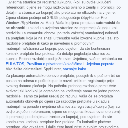
i uvjetima stranice za registraciju/kupnju (koji su ovdje uključeni
referencom; cijene se mogu razlikovati ovisno o zemlji ili promociji po
detaljima stranice za kupnju) ako pretplatu ne otkažete na vrijeme.
Cijena obično počinje od
$79.98
polugodišnje (SpyHunter Pro
Windows/SpyHunter za Mac). Vaša kupljena pretplata
automatski će
se obnoviti
u skladu s uvjetima stranice za registraciju/kupnju, koji
predviđaju automatsku obnovu po tada važećoj standardnoj naknadi
za pretplatu koja je na snazi u trenutku vaše izvorne kupnje i za isto
razdoblje pretplate ili kako je navedeno u promotivnim
materijalima/stranici za kupnju, pod uvjetom da ste kontinuirani
korisnik pretplate bez prekida. Za detalje pogledajte stranicu za
kupnju. Probno razdoblje podliježe ovim Uvjetima, vašem pristanku na
EULA/TOS
,
Pravilima o privatnosti/kolačićima
i
Uvjetima popusta
.
Ako želite deinstalirati SpyHunter,
saznajte kako
.
Za plaćanje automatske obnove pretplate, podsjetnik e-poštom bit će
poslan na adresu e-pošte koju ste naveli prilikom registracije prije
svakog datuma plaćanja. Na početku probnog razdoblja primit ćete
aktivacijski kod koji je ograničen na korištenje samo za jedno probno
razdoblje i samo za jedan uređaj po računu. Vaša će se pretplata
automatski obnoviti po cijeni i za razdoblje pretplate u skladu s
materijalima ponude i uvjetima stranice za registraciju/kupnju (koji su
ovdje uključeni referencom; cijene se mogu razlikovati ovisno o zemlji
ili promociji po detaljima stranice za kupnju), pod uvjetom da ste
kontinuirani korisnik pretplate bez prekida. Za korisnike plaćene
pretplate, ako otkažete, i dalje ćete imati pristup svojim proizvodima