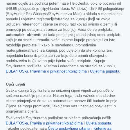
našem odjelu za podršku putem naše HelpDeska, obično počevši od
$49.98
polugodišnje (SpyHunter Basic Windows) i
$79.98
polugodišnje
(SpyHunter Pro Windows/SpyHunter za Mac) u skladu s materijalima
ponude i uvjetima registracije/stranice za kupnju (koji su ovdje
uključeni referencom; cijene se mogu razlikovati ovisno o zemlji ili
promociji po detaljima stranice za kupnju). Vaša će se pretplata
automatski obnoviti
po tada primjenjivoj standardnoj cijeni pretplate
koja je na snazi u trenutku vaše izvorne kupnje pretplate i za isto
razdoblje pretplate ili kako je navedeno u promotivnim
materijalima/stranici za kupnju, pod uvjetom da ste kontinuirani,
neprekidni korisnik pretplate i za koju ćete primiti obavijest o
nadolazećim troškovima prije isteka vaše pretplate. Kupnja
SpyHuntera podliježe uvjetima i odredbama na stranici za kupnju,
EULA/TOS-u
,
Pravilima o privatnosti/kolačićima
i
Uvjetima popusta
.
------
Opći uvjeti
Svaka kupnja SpyHuntera po sniženoj cijeni vrijedi za ponuđeno
sniženo razdoblje pretplate. Nakon toga, tada važeće standardne
cijene primjenjivat će se za automatske obnove i/ili buduće kupnje.
Cijene se mogu promijeniti, iako ćemo vas unaprijed obavijestiti o
promjenama cijena.
Sve verzije SpyHunter-a podložne su vašem prihvaćanju naših
EULA/TOS-a
,
Pravila o privatnosti/kolačićima
i
Uvjeta popusta
.
Također pogledajte naša
Često postavljana pitanja
i
Kriterije za