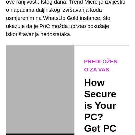
ove ranjivosti. Istog dana, Trend Micro je izvijestio
o napadima daljinskog izvršavanja koda
usmjerenim na WhatsUp Gold instance, što
ukazuje da je PoC možda ubrzao pokušaje
iskorištavanja nedostataka.
PREDLOŽEN
O ZA VAS
How
Secure
is Your
PC?
Get PC