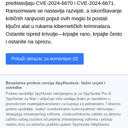
predstavljaju CVE-2024-6670 i CVE-2024-6671.
Ransomware se nastavlja razvijati, a iskorištavanje
kritičnih ranjivosti poput ovih moglo bi postati
ključni alat u rukama kibernetičkih kriminalaca.
Ostanite ispred krivulje—krpajte rano, krpajte često
i ostanite na oprezu.
Prikaži obrazac za komentare (0)
Besplatna probna verzija SpyHuntera: Važni uvjeti i
odredbe
Probno razdoblje SpyHunter namijenjeno je za SpyHunter Pro ili
SpyHunter za Mac i uključuje više uređaja (kako je navedeno u
promotivnim materijalima/stranici za kupnju) za jednokratno 7-dnevno
probno razdoblje, nudeći sveobuhvatnu funkcionalnost otkrivanja i
uklanjanja zlonamjernog softvera, visokoučinkovite zaštite za aktivnu
zaštitu vašeg sustava od prijetnji zlonamjernog softvera i pristup
našem timu za tehničku podršku putem SpyHunter HelpDeska.