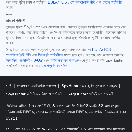
ক্রয় ক্রয় পৃষ্ঠার নিয়ম ও শর্তাবলী,
EULA/TOS
,
গোপনীয়তা/কুকি নীতি
এবং
ছাড়ের শর্তাবলীর
অধীন।
-----
সাধারণ শর্তাবলী
ছাড়কৃত মূল্যে SpyHunter-এর যেকোনো ক্রয়, প্রদত্ত ছাড়কৃত সাবস্ক্রিপশন মেয়াদের জন্য বৈধ
থাকবে। এরপর, স্বয়ংক্রিয় নবায়ন এবং/অথবা ভবিষ্যতের ক্রয়ের জন্য তৎকালীন প্রযোজ্য সাধারণ
মূল্য কার্যকর হবে। মূল্য পরিবর্তন সাপেক্ষ, তবে আমরা মূল্য পরিবর্তনের পূর্বেই আপনাকে অবহিত
করব।
SpyHunter-এর সকল সংস্করণ ব্যবহারের জন্য আপনাকে আমাদের
EULA/TOS
,
গোপনীয়তা/কুকি নীতি
এবং
ডিসকাউন্ট শর্তাবলীতে
সম্মত হতে হবে। অনুগ্রহ করে আমাদের প্রায়শই
জিজ্ঞাসিত প্রশ্নাবলী (FAQs)
এবং
হুমকি মূল্যায়ন মানদণ্ডও
দেখুন। আপনি যদি SpyHunter
আনইনস্টল করতে চান, তবে
তার পদ্ধতি জেনে নিন
।
বাড়ি
প্রোগ্রাম আনইনস্টল পদক্ষেপ
SpyHunter এর হুমকি মূল্যায়ন মানদণ্ড
SpyHunter অতিরিক্ত নিয়ম ও শর্তাবলী
RegHunter অতিরিক্ত শর্তাবলী
নিবন্ধিত অফিস: 1 ক্যাসল স্ট্রিট, 3 য় তল, ডাবলিন 2 ডি02 এক্সডি 82 আয়ারল্যান্ড।
এনিগমাসফট লিমিটেড, শেয়ার দ্বারা প্রাইভেট সংস্থা লিমিটেড, কোম্পানির নিবন্ধকরণ নম্বর
597114।
Mac এবং MacOS হল Apple Inc. এর ট্রেডমার্ক, US এবং অন্যান্য দেশে নিবন্ধিত৷