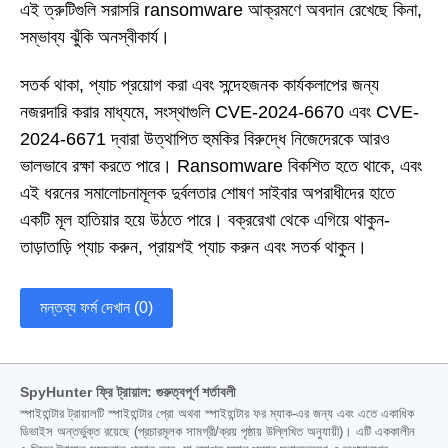
এই ত্রুটিগুলি সরাসরি ransomware আক্রমণে অবদান রেখেছে কিনা,
সম্ভাব্য ঝুঁকি অনস্বীকার্য।
সতর্ক থাকা, প্যাচ প্রয়োগ করা এবং সন্দেহজনক কার্যকলাপের জন্য
নজরদারি করার মাধ্যমে, সংস্থাগুলি CVE-2024-6670 এবং CVE-
2024-6671 দ্বারা উত্থাপিত হুমকির বিরুদ্ধে নিজেদেরকে আরও
ভালভাবে রক্ষা করতে পারে। Ransomware বিকশিত হতে থাকে, এবং
এই ধরনের সমালোচনামূলক দুর্বলতার শোষণ সাইবার অপরাধীদের হাতে
একটি মূল হাতিয়ার হয়ে উঠতে পারে। বক্ররেখা থেকে এগিয়ে থাকুন-
তাড়াতাড়ি প্যাচ করুন, প্রায়শই প্যাচ করুন এবং সতর্ক থাকুন।
মন্তব্য ফর্ম দেখান (0)
SpyHunter ফ্রি ট্রায়াল: গুরুত্বপূর্ণ শর্তাবলী
স্পাইহান্টার ট্রায়ালটি স্পাইহান্টার প্রো অথবা স্পাইহান্টার ফর ম্যাক-এর জন্য এবং এতে একাধিক
ডিভাইস অন্তর্ভুক্ত রয়েছে (প্রচারমূলক সামগ্রী/ক্রয় পৃষ্ঠায় উল্লিখিত অনুযায়ী)। এটি এককালীন