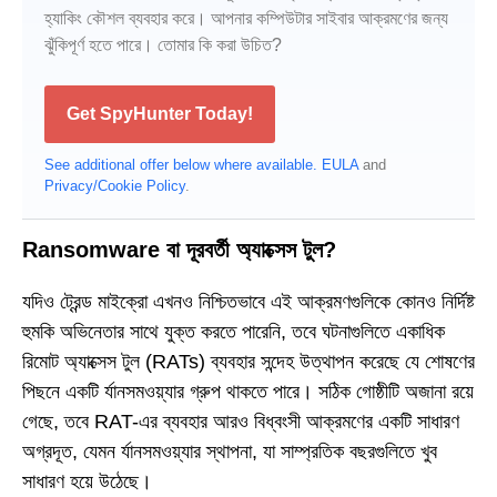
হ্যাকিং কৌশল ব্যবহার করে। আপনার কম্পিউটার সাইবার আক্রমণের জন্য
ঝুঁকিপূর্ণ হতে পারে। তোমার কি করা উচিত?
Get SpyHunter Today!
See additional offer below where available.
EULA
and
Privacy/Cookie Policy
.
Ransomware বা দূরবর্তী অ্যাক্সেস টুল?
যদিও ট্রেন্ড মাইক্রো এখনও নিশ্চিতভাবে এই আক্রমণগুলিকে কোনও নির্দিষ্ট
হুমকি অভিনেতার সাথে যুক্ত করতে পারেনি, তবে ঘটনাগুলিতে একাধিক
রিমোট অ্যাক্সেস টুল (RATs) ব্যবহার সন্দেহ উত্থাপন করেছে যে শোষণের
পিছনে একটি র্যানসমওয়্যার গ্রুপ থাকতে পারে। সঠিক গোষ্ঠীটি অজানা রয়ে
গেছে, তবে RAT-এর ব্যবহার আরও বিধ্বংসী আক্রমণের একটি সাধারণ
অগ্রদূত, যেমন র্যানসমওয়্যার স্থাপনা, যা সাম্প্রতিক বছরগুলিতে খুব
সাধারণ হয়ে উঠেছে।