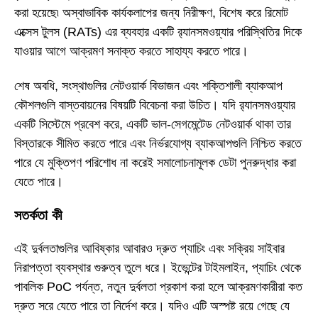
করা হয়েছে৷ অস্বাভাবিক কার্যকলাপের জন্য নিরীক্ষণ, বিশেষ করে রিমোট
এক্সেস টুলস (RATs) এর ব্যবহার একটি র‍্যানসমওয়্যার পরিস্থিতির দিকে
যাওয়ার আগে আক্রমণ সনাক্ত করতে সাহায্য করতে পারে।
শেষ অবধি, সংস্থাগুলির নেটওয়ার্ক বিভাজন এবং শক্তিশালী ব্যাকআপ
কৌশলগুলি বাস্তবায়নের বিষয়টি বিবেচনা করা উচিত। যদি র‍্যানসমওয়্যার
একটি সিস্টেমে প্রবেশ করে, একটি ভাল-সেগমেন্টেড নেটওয়ার্ক থাকা তার
বিস্তারকে সীমিত করতে পারে এবং নির্ভরযোগ্য ব্যাকআপগুলি নিশ্চিত করতে
পারে যে মুক্তিপণ পরিশোধ না করেই সমালোচনামূলক ডেটা পুনরুদ্ধার করা
যেতে পারে।
সতর্কতা কী
এই দুর্বলতাগুলির আবিষ্কার আবারও দ্রুত প্যাচিং এবং সক্রিয় সাইবার
নিরাপত্তা ব্যবস্থার গুরুত্ব তুলে ধরে। ইভেন্টের টাইমলাইন, প্যাচিং থেকে
পাবলিক PoC পর্যন্ত, নতুন দুর্বলতা প্রকাশ করা হলে আক্রমণকারীরা কত
দ্রুত সরে যেতে পারে তা নির্দেশ করে। যদিও এটি অস্পষ্ট রয়ে গেছে যে