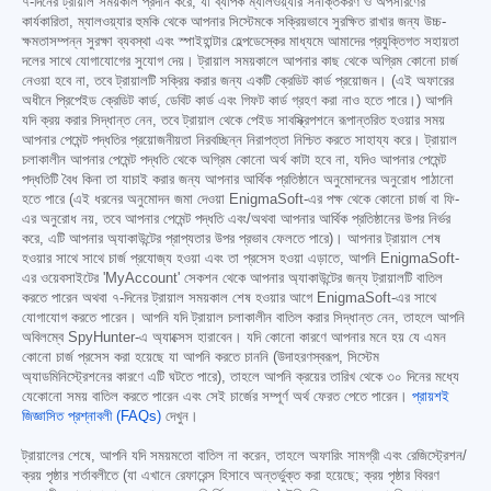
৭-দিনের ট্রায়াল সময়কাল প্রদান করে, যা ব্যাপক ম্যালওয়্যার সনাক্তকরণ ও অপসারণের
কার্যকারিতা, ম্যালওয়্যার হুমকি থেকে আপনার সিস্টেমকে সক্রিয়ভাবে সুরক্ষিত রাখার জন্য উচ্চ-
ক্ষমতাসম্পন্ন সুরক্ষা ব্যবস্থা এবং স্পাইহান্টার হেল্পডেস্কের মাধ্যমে আমাদের প্রযুক্তিগত সহায়তা
দলের সাথে যোগাযোগের সুযোগ দেয়। ট্রায়াল সময়কালে আপনার কাছ থেকে অগ্রিম কোনো চার্জ
নেওয়া হবে না, তবে ট্রায়ালটি সক্রিয় করার জন্য একটি ক্রেডিট কার্ড প্রয়োজন। (এই অফারের
অধীনে প্রিপেইড ক্রেডিট কার্ড, ডেবিট কার্ড এবং গিফট কার্ড গ্রহণ করা নাও হতে পারে।) আপনি
যদি ক্রয় করার সিদ্ধান্ত নেন, তবে ট্রায়াল থেকে পেইড সাবস্ক্রিপশনে রূপান্তরিত হওয়ার সময়
আপনার পেমেন্ট পদ্ধতির প্রয়োজনীয়তা নিরবচ্ছিন্ন নিরাপত্তা নিশ্চিত করতে সাহায্য করে। ট্রায়াল
চলাকালীন আপনার পেমেন্ট পদ্ধতি থেকে অগ্রিম কোনো অর্থ কাটা হবে না, যদিও আপনার পেমেন্ট
পদ্ধতিটি বৈধ কিনা তা যাচাই করার জন্য আপনার আর্থিক প্রতিষ্ঠানে অনুমোদনের অনুরোধ পাঠানো
হতে পারে (এই ধরনের অনুমোদন জমা দেওয়া EnigmaSoft-এর পক্ষ থেকে কোনো চার্জ বা ফি-
এর অনুরোধ নয়, তবে আপনার পেমেন্ট পদ্ধতি এবং/অথবা আপনার আর্থিক প্রতিষ্ঠানের উপর নির্ভর
করে, এটি আপনার অ্যাকাউন্টের প্রাপ্যতার উপর প্রভাব ফেলতে পারে)। আপনার ট্রায়াল শেষ
হওয়ার সাথে সাথে চার্জ প্রযোজ্য হওয়া এবং তা প্রসেস হওয়া এড়াতে, আপনি EnigmaSoft-
এর ওয়েবসাইটের 'MyAccount' সেকশন থেকে আপনার অ্যাকাউন্টের জন্য ট্রায়ালটি বাতিল
করতে পারেন অথবা ৭-দিনের ট্রায়াল সময়কাল শেষ হওয়ার আগে EnigmaSoft-এর সাথে
যোগাযোগ করতে পারেন। আপনি যদি ট্রায়াল চলাকালীন বাতিল করার সিদ্ধান্ত নেন, তাহলে আপনি
অবিলম্বে SpyHunter-এ অ্যাক্সেস হারাবেন। যদি কোনো কারণে আপনার মনে হয় যে এমন
কোনো চার্জ প্রসেস করা হয়েছে যা আপনি করতে চাননি (উদাহরণস্বরূপ, সিস্টেম
অ্যাডমিনিস্ট্রেশনের কারণে এটি ঘটতে পারে), তাহলে আপনি ক্রয়ের তারিখ থেকে ৩০ দিনের মধ্যে
যেকোনো সময় বাতিল করতে পারেন এবং সেই চার্জের সম্পূর্ণ অর্থ ফেরত পেতে পারেন।
প্রায়শই
জিজ্ঞাসিত প্রশ্নাবলী (FAQs)
দেখুন।
ট্রায়ালের শেষে, আপনি যদি সময়মতো বাতিল না করেন, তাহলে অফারিং সামগ্রী এবং রেজিস্ট্রেশন/
ক্রয় পৃষ্ঠার শর্তাবলীতে (যা এখানে রেফারেন্স হিসাবে অন্তর্ভুক্ত করা হয়েছে; ক্রয় পৃষ্ঠার বিবরণ