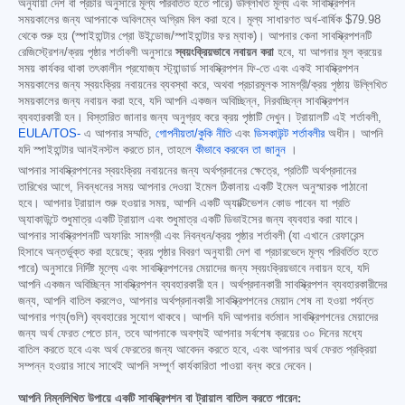
অনুযায়ী দেশ বা প্রচার অনুসারে মূল্য পরিবর্তিত হতে পারে) উল্লিখিত মূল্য এবং সাবস্ক্রিপশন
সময়কালের জন্য আপনাকে অবিলম্বে অগ্রিম বিল করা হবে। মূল্য সাধারণত অর্ধ-বার্ষিক
$79.98
থেকে শুরু হয় (স্পাইহান্টার প্রো উইন্ডোজ/স্পাইহান্টার ফর ম্যাক)। আপনার কেনা সাবস্ক্রিপশনটি
রেজিস্ট্রেশন/ক্রয় পৃষ্ঠার শর্তাবলী অনুসারে
স্বয়ংক্রিয়ভাবে নবায়ন করা
হবে, যা আপনার মূল ক্রয়ের
সময় কার্যকর থাকা তৎকালীন প্রযোজ্য স্ট্যান্ডার্ড সাবস্ক্রিপশন ফি-তে এবং একই সাবস্ক্রিপশন
সময়কালের জন্য স্বয়ংক্রিয় নবায়নের ব্যবস্থা করে, অথবা প্রচারমূলক সামগ্রী/ক্রয় পৃষ্ঠায় উল্লিখিত
সময়কালের জন্য নবায়ন করা হবে, যদি আপনি একজন অবিচ্ছিন্ন, নিরবচ্ছিন্ন সাবস্ক্রিপশন
ব্যবহারকারী হন। বিস্তারিত জানার জন্য অনুগ্রহ করে ক্রয় পৃষ্ঠাটি দেখুন। ট্রায়ালটি এই শর্তাবলী,
EULA/TOS-
এ আপনার সম্মতি,
গোপনীয়তা/কুকি নীতি
এবং
ডিসকাউন্ট শর্তাবলীর
অধীন। আপনি
যদি স্পাইহান্টার আনইনস্টল করতে চান, তাহলে
কীভাবে করবেন তা জানুন
।
আপনার সাবস্ক্রিপশনের স্বয়ংক্রিয় নবায়নের জন্য অর্থপ্রদানের ক্ষেত্রে, প্রতিটি অর্থপ্রদানের
তারিখের আগে, নিবন্ধনের সময় আপনার দেওয়া ইমেল ঠিকানায় একটি ইমেল অনুস্মারক পাঠানো
হবে। আপনার ট্রায়াল শুরু হওয়ার সময়, আপনি একটি অ্যাক্টিভেশন কোড পাবেন যা প্রতি
অ্যাকাউন্টে শুধুমাত্র একটি ট্রায়াল এবং শুধুমাত্র একটি ডিভাইসের জন্য ব্যবহার করা যাবে।
আপনার সাবস্ক্রিপশনটি অফারিং সামগ্রী এবং নিবন্ধন/ক্রয় পৃষ্ঠার শর্তাবলী (যা এখানে রেফারেন্স
হিসাবে অন্তর্ভুক্ত করা হয়েছে; ক্রয় পৃষ্ঠার বিবরণ অনুযায়ী দেশ বা প্রচারভেদে মূল্য পরিবর্তিত হতে
পারে) অনুসারে নির্দিষ্ট মূল্যে এবং সাবস্ক্রিপশনের মেয়াদের জন্য স্বয়ংক্রিয়ভাবে নবায়ন হবে, যদি
আপনি একজন অবিচ্ছিন্ন সাবস্ক্রিপশন ব্যবহারকারী হন। অর্থপ্রদানকারী সাবস্ক্রিপশন ব্যবহারকারীদের
জন্য, আপনি বাতিল করলেও, আপনার অর্থপ্রদানকারী সাবস্ক্রিপশনের মেয়াদ শেষ না হওয়া পর্যন্ত
আপনার পণ্য(গুলি) ব্যবহারের সুযোগ থাকবে। আপনি যদি আপনার বর্তমান সাবস্ক্রিপশনের মেয়াদের
জন্য অর্থ ফেরত পেতে চান, তবে আপনাকে অবশ্যই আপনার সর্বশেষ ক্রয়ের ৩০ দিনের মধ্যে
বাতিল করতে হবে এবং অর্থ ফেরতের জন্য আবেদন করতে হবে, এবং আপনার অর্থ ফেরত প্রক্রিয়া
সম্পন্ন হওয়ার সাথে সাথেই আপনি সম্পূর্ণ কার্যকারিতা পাওয়া বন্ধ করে দেবেন।
আপনি নিম্নলিখিত উপায়ে একটি সাবস্ক্রিপশন বা ট্রায়াল বাতিল করতে পারেন: