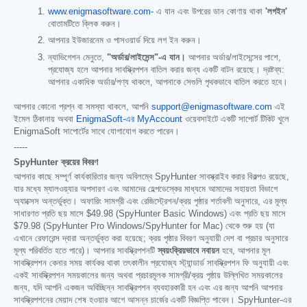
www.enigmasoftware.com-
এ যান এবং উপরের ডান কোণায় থাকা
'লগইন'
বোতামটিতে ক্লিক করুন।
আপনার ইউজারনেম ও পাসওয়ার্ড দিয়ে লগ ইন করুন।
ন্যাভিগেশন মেনুতে,
"অর্ডার/লাইসেন্স"-এ যান।
আপনার অর্ডার/লাইসেন্সের পাশে,
প্রযোজ্য হলে আপনার সাবস্ক্রিপশন বাতিল করার জন্য একটি বাটন রয়েছে। দ্রষ্টব্য:
আপনার একাধিক অর্ডার/পণ্য থাকলে, আপনাকে সেগুলি পৃথকভাবে বাতিল করতে হবে।
আপনার কোনো প্রশ্ন বা সমস্যা থাকলে, আপনি
support@enigmasoftware.com
এই
ইমেল ঠিকানায় অথবা
EnigmaSoft-এর MyAccount
ওয়েবসাইটে একটি সাপোর্ট টিকিট খুলে
EnigmaSoft সাপোর্টের সাথে যোগাযোগ করতে পারেন।
-----
SpyHunter ক্রয়ের বিবরণ
আপনার কাছে সম্পূর্ণ কার্যকারিতার জন্য অবিলম্বে SpyHunter সাবস্ক্রাইব করার বিকল্পও রয়েছে,
যার মধ্যে ম্যালওয়্যার অপসারণ এবং আমাদের হেল্পডেস্কের মাধ্যমে আমাদের সহায়তা বিভাগে
অ্যাক্সেস অন্তর্ভুক্ত। অফারিং সামগ্রী এবং রেজিস্ট্রেশন/ক্রয় পৃষ্ঠার শর্তাবলী অনুসারে, এর মূল্য
সাধারণত প্রতি ছয় মাসে
$49.98
(SpyHunter Basic Windows) এবং প্রতি ছয় মাসে
$79.98
(SpyHunter Pro Windows/SpyHunter for Mac) থেকে শুরু হয় (যা
এখানে রেফারেন্স দ্বারা অন্তর্ভুক্ত করা হয়েছে; ক্রয় পৃষ্ঠার বিবরণ অনুযায়ী দেশ বা প্রচার অনুসারে
মূল্য পরিবর্তিত হতে পারে)। আপনার সাবস্ক্রিপশনটি
স্বয়ংক্রিয়ভাবে নবায়ন
হবে, আপনার মূল
সাবস্ক্রিপশন কেনার সময় কার্যকর থাকা তৎকালীন প্রযোজ্য স্ট্যান্ডার্ড সাবস্ক্রিপশন ফি অনুযায়ী এবং
একই সাবস্ক্রিপশন সময়কালের জন্য অথবা প্রচারমূলক সামগ্রী/ক্রয় পৃষ্ঠায় উল্লিখিত সময়কালের
জন্য, যদি আপনি একজন অবিচ্ছিন্ন সাবস্ক্রিপশন ব্যবহারকারী হন এবং এর জন্য আপনি আপনার
সাবস্ক্রিপশনের মেয়াদ শেষ হওয়ার আগে আসন্ন চার্জের একটি বিজ্ঞপ্তি পাবেন। SpyHunter-এর