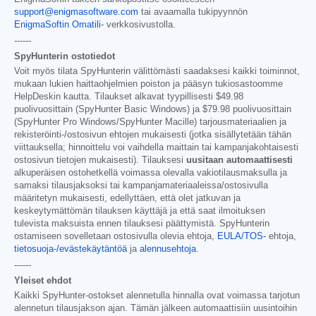
support@enigmasoftware.com
tai avaamalla tukipyynnön
EnigmaSoftin Omatili-
verkkosivustolla.
------
SpyHunterin ostotiedot
Voit myös tilata SpyHunterin välittömästi saadaksesi kaikki toiminnot,
mukaan lukien haittaohjelmien poiston ja pääsyn tukiosastoomme
HelpDeskin kautta. Tilaukset alkavat tyypillisesti
$49.98
puolivuosittain (SpyHunter Basic Windows) ja
$79.98
puolivuosittain
(SpyHunter Pro Windows/SpyHunter Macille) tarjousmateriaalien ja
rekisteröinti-/ostosivun ehtojen mukaisesti (jotka sisällytetään tähän
viittauksella; hinnoittelu voi vaihdella maittain tai kampanjakohtaisesti
ostosivun tietojen mukaisesti). Tilauksesi
uusitaan automaattisesti
alkuperäisen ostohetkellä voimassa olevalla vakiotilausmaksulla ja
samaksi tilausjaksoksi tai kampanjamateriaaleissa/ostosivulla
määritetyn mukaisesti, edellyttäen, että olet jatkuvan ja
keskeytymättömän tilauksen käyttäjä ja että saat ilmoituksen
tulevista maksuista ennen tilauksesi päättymistä. SpyHunterin
ostamiseen sovelletaan ostosivulla olevia ehtoja,
EULA/TOS-
ehtoja,
tietosuoja-/evästekäytäntöä
ja
alennusehtoja
.
------
Yleiset ehdot
Kaikki SpyHunter-ostokset alennetulla hinnalla ovat voimassa tarjotun
alennetun tilausjakson ajan. Tämän jälkeen automaattisiin uusintoihin