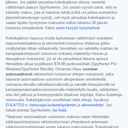
jälkeen. Jos päätät peruuttaa kokeilujakson aikana, menetät
välittömästi pääsyn SpyHunteriin. Jos jostain syystä uskot, että on
käsitelty maksu, jota et halunnut tehdä (mikä voi johtua esimerkiksi
järjestelmänvalvojan syistä), voit myös peruuttaa kokeilujakson ja
saada täyden hyvityksen maksusta milloin tahansa 30 päivän
kuluessa ostopäivästä. Katso
usein kysytyt kysymykset
.
Kokeilujakson lopussa sinulta laskutetaan välittömästi etukäteen
tarjousmateriaaleissa ja rekisteröinti-/ostosivun ehdoissa (jotka
sisällytetään tähän viittauksella; hinnoittelu voi vaihdella maittain tai
kampanjakohtaisesti ostosivun mukaan) määritellyn hinnan ja
tilausjakson mukaisesti, jos et ole peruuttanut tilausta ajoissa.
Hinnoittelu alkaa tyypillisesti
$79.98
puolivuosittain (SpyHunter Pro
Windows/SpyHunter Macille). Ostamasi tilaus
uusitaan
automaattisesti
rekisteröinti-/ostosivun ehtojen mukaisesti, jotka
tarjoavat automaattisen uusimisen alkuperäisen ostohetkellä
voimassa olevalla vakiotilausmaksulla ja samalle tilausjaksolle tai
kampanjamateriaaleissa/ostosivulla määritellyllä tavalla, edellyttäen,
että olet jatkuva ja keskeytymätön tilauksen käyttäjä. Katso lisätietoja
ostosivulta. Kokeilujaksoon sovelletaan näitä ehtoja, hyväksyt
EULA/TOS:n
,
tietosuoja-/evästekäytännön
ja
alennusehdot
. Jos
haluat poistaa SpyHunterin,
lue lisää
.
Tilauksesi automaattisen uusimisen maksua varten lähetetään
sähköpostimuistutus rekisteröitymisen yhteydessä antamaasi
sähköpostiosoitteeseen ennen jokaista maksupäivää. Kokeilujakson