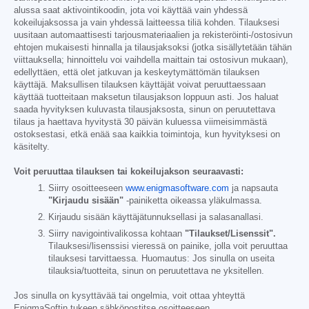
alussa saat aktivointikoodin, jota voi käyttää vain yhdessä
kokeilujaksossa ja vain yhdessä laitteessa tiliä kohden. Tilauksesi
uusitaan automaattisesti tarjousmateriaalien ja rekisteröinti-/ostosivun
ehtojen mukaisesti hinnalla ja tilausjaksoksi (jotka sisällytetään tähän
viittauksella; hinnoittelu voi vaihdella maittain tai ostosivun mukaan),
edellyttäen, että olet jatkuvan ja keskeytymättömän tilauksen
käyttäjä. Maksullisen tilauksen käyttäjät voivat peruuttaessaan
käyttää tuotteitaan maksetun tilausjakson loppuun asti. Jos haluat
saada hyvityksen kuluvasta tilausjaksosta, sinun on peruutettava
tilaus ja haettava hyvitystä 30 päivän kuluessa viimeisimmästä
ostoksestasi, etkä enää saa kaikkia toimintoja, kun hyvityksesi on
käsitelty.
Voit peruuttaa tilauksen tai kokeilujakson seuraavasti:
Siirry osoitteeseen
www.enigmasoftware.com
ja napsauta
"Kirjaudu sisään"
-painiketta oikeassa yläkulmassa.
Kirjaudu sisään käyttäjätunnuksellasi ja salasanallasi.
Siirry navigointivalikossa kohtaan
"Tilaukset/Lisenssit".
Tilauksesi/lisenssisi vieressä on painike, jolla voit peruuttaa
tilauksesi tarvittaessa. Huomautus: Jos sinulla on useita
tilauksia/tuotteita, sinun on peruutettava ne yksitellen.
Jos sinulla on kysyttävää tai ongelmia, voit ottaa yhteyttä
EnigmaSoftin tukeen sähköpostitse osoitteeseen