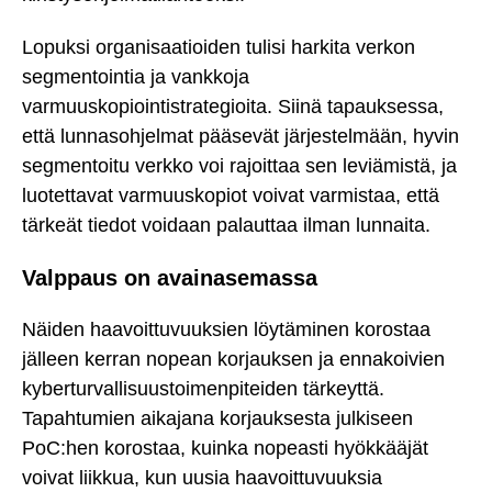
Lopuksi organisaatioiden tulisi harkita verkon
segmentointia ja vankkoja
varmuuskopiointistrategioita. Siinä tapauksessa,
että lunnasohjelmat pääsevät järjestelmään, hyvin
segmentoitu verkko voi rajoittaa sen leviämistä, ja
luotettavat varmuuskopiot voivat varmistaa, että
tärkeät tiedot voidaan palauttaa ilman lunnaita.
Valppaus on avainasemassa
Näiden haavoittuvuuksien löytäminen korostaa
jälleen kerran nopean korjauksen ja ennakoivien
kyberturvallisuustoimenpiteiden tärkeyttä.
Tapahtumien aikajana korjauksesta julkiseen
PoC:hen korostaa, kuinka nopeasti hyökkääjät
voivat liikkua, kun uusia haavoittuvuuksia