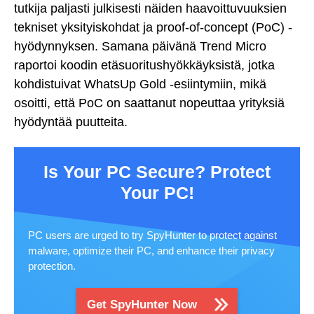
tutkija paljasti julkisesti näiden haavoittuvuuksien
tekniset yksityiskohdat ja proof-of-concept (PoC) -
hyödynnyksen. Samana päivänä Trend Micro
raportoi koodin etäsuoritushyökkäyksistä, jotka
kohdistuivat WhatsUp Gold -esiintymiin, mikä
osoitti, että PoC on saattanut nopeuttaa yrityksiä
hyödyntää puutteita.
Is Your PC Secure? Protect
Your PC!
PC users are urged to try SpyHunter to protect against
malware, optimize their PC, and enhance their privacy
protection.
Get SpyHunter Now