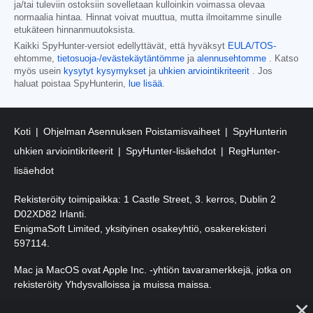
ja/tai tuleviin ostoksiin sovelletaan kulloinkin voimassa olevaa
normaalia hintaa. Hinnat voivat muuttua, mutta ilmoitamme sinulle
etukäteen hinnanmuutoksista.
Kaikki SpyHunter-versiot edellyttävät, että hyväksyt
EULA/TOS-
ehtomme,
tietosuoja-/evästekäytäntömme
ja
alennusehtomme
. Katso
myös usein
kysytyt kysymykset
ja
uhkien arviointikriteerit
. Jos
haluat poistaa SpyHunterin,
lue lisää
.
Koti
Ohjelman Asennuksen Poistamisvaiheet
SpyHunterin
uhkien arviointikriteerit
SpyHunter-lisäehdot
RegHunter-
lisäehdot
Rekisteröity toimipaikka: 1 Castle Street, 3. kerros, Dublin 2
D02XD82 Irlanti.
EnigmaSoft Limited, yksityinen osakeyhtiö, osakerekisteri
597114.
Mac ja MacOS ovat Apple Inc. -yhtiön tavaramerkkejä, jotka on
rekisteröity Yhdysvalloissa ja muissa maissa.
Tekijänoikeudet 2016-2026. EnigmaSoft Ltd. Kaikki oikeudet