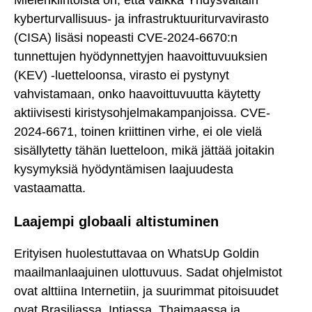
Mielenkiintoista on, että vaikka Yhdysvaltain
kyberturvallisuus- ja infrastruktuuriturvavirasto
(CISA) lisäsi nopeasti CVE-2024-6670:n
tunnettujen hyödynnettyjen haavoittuvuuksien
(KEV) -luetteloonsa, virasto ei pystynyt
vahvistamaan, onko haavoittuvuutta käytetty
aktiivisesti kiristysohjelmakampanjoissa. CVE-
2024-6671, toinen kriittinen virhe, ei ole vielä
sisällytetty tähän luetteloon, mikä jättää joitakin
kysymyksiä hyödyntämisen laajuudesta
vastaamatta.
Laajempi globaali altistuminen
Erityisen huolestuttavaa on WhatsUp Goldin
maailmanlaajuinen ulottuvuus. Sadat ohjelmistot
ovat alttiina Internetiin, ja suurimmat pitoisuudet
ovat Brasiliassa, Intiassa, Thaimaassa ja