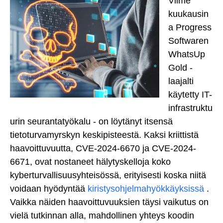
Viime
kuukausin
a Progress
Softwaren
WhatsUp
Gold -
laajalti
käytetty IT-
infrastruktu
urin seurantatyökalu - on löytänyt itsensä
tietoturvamyrskyn keskipisteestä. Kaksi kriittistä
haavoittuvuutta, CVE-2024-6670 ja CVE-2024-
6671, ovat nostaneet hälytyskelloja koko
kyberturvallisuusyhteisössä, erityisesti koska niitä
voidaan hyödyntää
kiristysohjelmahyökkäyksissä
.
Vaikka näiden haavoittuvuuksien täysi vaikutus on
vielä tutkinnan alla, mahdollinen yhteys koodin