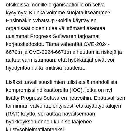
otsikoissa monille organisaatioille on selvä
kysymys: Kuinka voimme suojata itseämme?
Ensinnäkin WhatsUp Goldia käyttävien
organisaatioiden tulee välittömästi asentaa
uusimmat Progress Softwaren tarjoamat
korjaustiedostot. Tämä vähentää CVE-2024-
6670:n ja CVE-2024-6671:n aiheuttamia riskejä ja
auttaa varmistamaan, että hyökkääjät eivät voi
hyödyntää näitä kriittisiä puutteita.
Lisäksi turvallisuustiimien tulisi etsiä mahdollisia
kompromissiindikaattoreita (IOC), jotka on nyt
lisätty Progress Softwaren neuvoihin. Epätavallisen
toiminnan valvonta, erityisesti etäkäyttötyökalujen
(RAT) käyttö, voi auttaa havaitsemaan
hyökkäyksen ennen kuin se laajenee
kiristysohjelmatilanteeksi.