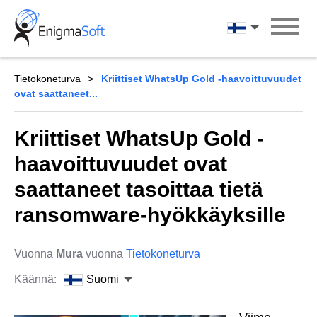
Skip
to
Suomi
content
Tietokoneturva
Kriittiset WhatsUp Gold -haavoittuvuudet
ovat saattaneet...
Kriittiset WhatsUp Gold -
haavoittuvuudet ovat
saattaneet tasoittaa tietä
ransomware-hyökkäyksille
Vuonna
Mura
vuonna
Tietokoneturva
Käännä:
Suomi