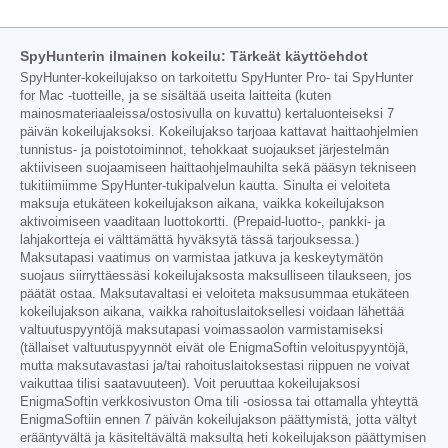
SpyHunterin ilmainen kokeilu: Tärkeät käyttöehdot
SpyHunter-kokeilujakso on tarkoitettu SpyHunter Pro- tai SpyHunter
for Mac -tuotteille, ja se sisältää useita laitteita (kuten
mainosmateriaaleissa/ostosivulla on kuvattu) kertaluonteiseksi 7
päivän kokeilujaksoksi. Kokeilujakso tarjoaa kattavat haittaohjelmien
tunnistus- ja poistotoiminnot, tehokkaat suojaukset järjestelmän
aktiiviseen suojaamiseen haittaohjelmauhilta sekä pääsyn tekniseen
tukitiimiimme SpyHunter-tukipalvelun kautta. Sinulta ei veloiteta
maksuja etukäteen kokeilujakson aikana, vaikka kokeilujakson
aktivoimiseen vaaditaan luottokortti. (Prepaid-luotto-, pankki- ja
lahjakortteja ei välttämättä hyväksytä tässä tarjouksessa.)
Maksutapasi vaatimus on varmistaa jatkuva ja keskeytymätön
suojaus siirryttäessäsi kokeilujaksosta maksulliseen tilaukseen, jos
päätät ostaa. Maksutavaltasi ei veloiteta maksusummaa etukäteen
kokeilujakson aikana, vaikka rahoituslaitoksellesi voidaan lähettää
valtuutuspyyntöjä maksutapasi voimassaolon varmistamiseksi
(tällaiset valtuutuspyynnöt eivät ole EnigmaSoftin veloituspyyntöjä,
mutta maksutavastasi ja/tai rahoituslaitoksestasi riippuen ne voivat
vaikuttaa tilisi saatavuuteen). Voit peruuttaa kokeilujaksosi
EnigmaSoftin verkkosivuston Oma tili -osiossa tai ottamalla yhteyttä
EnigmaSoftiin ennen 7 päivän kokeilujakson päättymistä, jotta vältyt
erääntyvältä ja käsiteltävältä maksulta heti kokeilujakson päättymisen