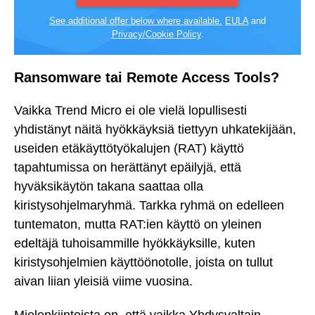
See additional offer below where available.
EULA
and
Privacy/Cookie Policy
.
Ransomware tai Remote Access Tools?
Vaikka Trend Micro ei ole vielä lopullisesti
yhdistänyt näitä hyökkäyksiä tiettyyn uhkatekijään,
useiden etäkäyttötyökalujen (RAT) käyttö
tapahtumissa on herättänyt epäilyjä, että
hyväksikäytön takana saattaa olla
kiristysohjelmaryhmä. Tarkka ryhmä on edelleen
tuntematon, mutta RAT:ien käyttö on yleinen
edeltäjä tuhoisammille hyökkäyksille, kuten
kiristysohjelmien käyttöönotolle, joista on tullut
aivan liian yleisiä viime vuosina.