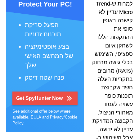
Protect Your PC!
למרות ש-Trend
Micro עדיין לא
קישרה באופן
הפעל סריקת
סופי את
תוכנות זדוניות
ההתקפות הללו
לשחקן איום
בצע אופטימיזציה
ספציפי, השימוש
של המחשב האישי
בכלי גישה מרחוק
שלך
(RATs) מרובים
פנה שטח דיסק
בתקריות העלה
חשד שקבוצת
תוכנות כופר
Get SpyHunter Now
עשויה לעמוד
See additional offer below where
מאחורי הניצול.
available.
EULA
and
Privacy/Cookie
הקבוצה המדויקת
Policy
.
עדיין לא ידועה,
אבל השימוש ב-