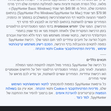
מלאה, כולל הסרת תוכנות זדוניות וגישה למחלקת התמיכה שלנו דרך מרכז
התמיכה שלנו, החל מ-
$49.98
חצי שנתי (SpyHunter Basic Windows) ו-
$79.98
חצי שנתי (SpyHunter Pro Windows/SpyHunter for Mac) בהתאם
לחומרי ההצעה ולתנאי דף ההרשמה/רכישה (המשולבים במסמך זה כהפניה;
המחירים עשויים להשתנות בהתאם למדינה או למבצע לפי פרטי דף
הרכישה). המנוי שלך
יחודש אוטומטית
בדמי המנוי הסטנדרטיים הרלוונטיים
בזמן הרכישה המקורית שלך ולאותה תקופת מנוי או כפי שצוין בחומרי
הקידום/דף הרכישה, בתנאי שאתה משתמש מנוי רציף וללא הפרעות ועבורם
תקבל הודעה על חיובים עתידיים לפני תום המנוי שלך. רכישת SpyHunter
כפופה לתנאים וההגבלות בדף הרכישה,
הסכם רישיון משתמש קרקע/תנאי
שימוש
,
מדיניות הפרטיות/קובצי Cookie
ותנאי ההנחה
.
------
תנאים כלליים
כל רכישה של SpyHunter במחיר מוזל תקפה לתקופת המנוי המוזלת
המוצעת. לאחר מכן, המחיר הסטנדרטי הרלוונטי יחול על חידושים אוטומטיים
ו/או רכישות עתידיות. המחירים עשויים להשתנות, אך נודיע לכם מראש על
שינויי מחירים.
כל גרסאות SpyHunter כפופות להסכמתך
לתנאי השימוש/תנאי השימוש
שלנו,
מדיניות הפרטיות/קובצי ה-Cookie
ותנאי
ההנחה
. אנא עיין גם
בשאלות
הנפוצות
ובקריטריונים
להערכת איומים
. אם ברצונך להסיר את ההתקנה של
SpyHunter,
למד כיצד
.