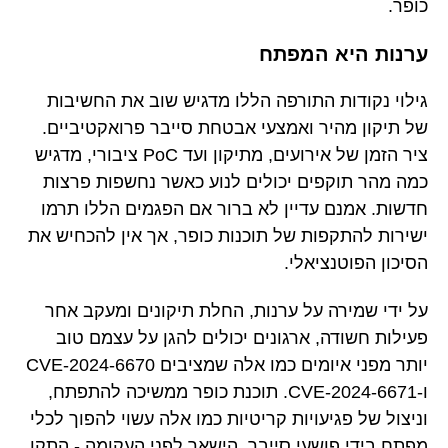
כופר.
ערנות היא המפתח
גילוי נקודות התורפה הללו מדגיש שוב את החשיבות
של תיקון מהיר ואמצעי אבטחת סייבר פרואקטיביים.
ציר הזמן של אירועים, מתיקון ועד PoC ציבורי, מדגיש
כמה מהר תוקפים יכולים לנוע כאשר נחשפות פרצות
חדשות. אמנם עדיין לא ברור אם הפגמים הללו תרמו
ישירות להתקפות של תוכנות כופר, אך אין להכחיש את
הסיכון הפוטנציאלי.
על ידי שמירה על ערנות, החלת תיקונים ומעקב אחר
פעילות חשודה, ארגונים יכולים להגן על עצמם טוב
יותר מפני איומים כמו אלה שמציבים CVE-2024-6670
ו-CVE-2024-6671. תוכנת כופר ממשיכה להתפתח,
וניצול של פגיעויות קריטיות כמו אלה עשוי להפוך לכלי
מפתח בידי פושעי סייבר. הישאר לפני העקומה - התקן