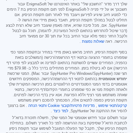
שלך דרך מדור "החשבון שלי" באתר האינטרנט של EnigmaSoft עבור
חשבונך או על ידי פנייה ל-EnigmaSoft לפני תום תקופת הניסיון בת 7 הימים
כדי למנוע חיוב שיגיע לפירעון ויעובד מיד לאחר תום תקופת הניסיון. אם
תחליט לבטל במהלך תקופת הניסיון, תאבד באופן מיידי את הגישה ל-
SpyHunter. אם, מכל סיבה שהיא, אתה מאמין שעובד חיוב שלא רצית לבצע
(דבר שיכול להתרחש בהתאם לניהול המערכת, לדוגמה), תוכל גם לבטל
ולקבל החזר כספי מלא עבור החיוב בכל עת תוך 30 יום ממועד חיוב
הרכישה. ראה
שאלות נפוצות
.
בסוף תקופת הניסיון, תחויב מראש באופן מיידי במחיר ובתקופת המנוי כפי
שמפורט בחומרי ההצעה ובתנאי דף ההרשמה/רכישה (המשולבים בזאת
כהפניה; המחירים עשויים להשתנות בהתאם למדינה או למבצע לפי פרטי דף
הרכישה) אם לא ביטלת בזמן. המחירים מתחילים בדרך כלל ב-
$79.98
מדי
חצי שנה (SpyHunter Pro Windows/SpyHunter עבור Mac). המנוי שרכשת
יחודש אוטומטית
בהתאם לתנאי דף ההרשמה/רכישה, המספקים חידושים
אוטומטיים בדמי המנוי הסטנדרטיים הרלוונטיים בזמן הרכישה המקורית שלך
ולאותה תקופת מנוי או כפי שמפורט בחומרי הקידום/דף הרכישה, בתנאי
שאתה משתמש מנוי רציף וללא הפרעות. אנא עיין בדף הרכישה לפרטים.
תקופת הניסיון כפופה לתנאים אלה, הסכמתך להסכם רישיון משתמש
קרקע/תנאי שימוש
,
מדיניות פרטיות/קובצי Cookie
ותנאי הנחה
. אם ברצונך
להסיר את ההתקנה של SpyHunter,
למד כיצד
.
עבור תשלום עבור חידוש אוטומטי של המנוי שלך, תישלח תזכורת בדוא"ל
לכתובת הדוא"ל שסיפקת בעת ההרשמה לפני כל תאריך תשלום. בתחילת
תקופת הניסיון שלך, תקבל קוד הפעלה המוגבל לשימוש עבור תקופת ניסיון