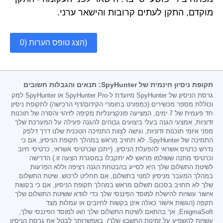
מוקדם, התקן לעתים קרובות והישאר ערני.
הצג טופס הערות (0)
תקופת ניסיון חינמית של SpyHunter: תנאים והגבלות חשובים
גרסת הניסיון של SpyHunter מיועדת ל-SpyHunter Pro או SpyHunter למק
וכוללת מספר מכשירים (כמפורט בחומרי הקידום/דף הרכישה) לתקופת ניסיון
חד פעמית של 7 ימים, המציעה פונקציונליות מקיפה לזיהוי והסרה של תוכנות
זדוניות, אמצעי הגנה בעלי ביצועים גבוהים להגנה פעילה על המערכת שלך
מפני איומי תוכנות זדוניות, וגישה לצוות התמיכה הטכנית שלנו דרך דלפק
התמיכה של SpyHunter. לא תחויב מראש במהלך תקופת הניסיון, אם כי
נדרש כרטיס אשראי להפעלת הניסיון. (ייתכן שכרטיסי אשראי, כרטיסי חיוב
וכרטיסי מתנה ששולמו מראש לא יתקבלו במסגרת הצעה זו.) הדרישה
לשיטת התשלום שלך היא לסייע בהבטחת הגנה רציפה וללא הפרעות
במהלך המעבר מניסיון למנוי בתשלום, אם תחליט לרכוש. שיטת התשלום
שלך לא תחויב בסכום תשלום מראש במהלך תקופת הניסיון, אם כי בקשות
אישור עשויות להישלח למוסד הפיננסי שלך כדי לוודא ששיטת התשלום שלך
תקפה (הגשות אישור כאלה אינן בקשות לחיובים או עמלות מצד
EnigmaSoft, אך בהתאם לשיטת התשלום שלך ו/או למוסד הפיננסי שלך,
עשויות להשפיע על זמינות החשבון שלך). באפשרותך לבטל את גרסת הניסיון