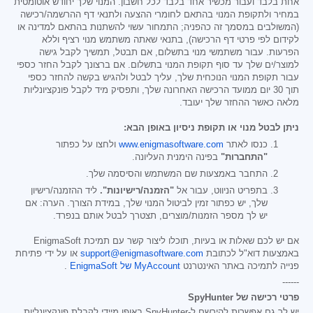
אחת בלבד ועבור מכשיר אחד בלבד לכל חשבון. המנוי שלך יחודש אוטומטית
במחיר ולתקופת המנוי בהתאם לחומרי ההצעה ולתנאי דף ההרשמה/רכישה
(המשולבים במסמך זה כהפניה; התמחור עשוי להשתנות בהתאם למדינה או
לקידום לפי פרטי דף הרכישה), בתנאי שאתה משתמש מנוי רציף וללא
הפרעות. עבור משתמשי מנוי בתשלום, אם תבטל, תמשיך לקבל גישה
למוצר/ים שלך עד סוף תקופת המנוי בתשלום. אם ברצונך לקבל החזר כספי
עבור תקופת המנוי הנוכחית שלך, עליך לבטל ולהגיש בקשה להחזר כספי
תוך 30 יום ממועד הרכישה האחרונה שלך, ותפסיק מיד לקבל פונקציונליות
מלאה כאשר ההחזר שלך יעובד.
ניתן לבטל מנוי או תקופת ניסיון באופן הבא:
כנסו לאתר
www.enigmasoftware.com
ולחצו על כפתור
"התחברות"
בפינה הימנית העליונה.
התחבר באמצעות שם המשתמש והסיסמה שלך.
בתפריט הניווט, עבור אל
"הזמנה/רישיונות".
ליד ההזמנה/רישיון
שלך, יש כפתור זמין לביטול המנוי שלך, במידת הצורך. הערה: אם
יש לך מספר הזמנות/מוצרים, תצטרך לבטל אותם בנפרד.
אם יש לכם שאלות או בעיות, תוכלו ליצור קשר עם תמיכת EnigmaSoft
באמצעות דוא"ל לכתובת
support@enigmasoftware.com
או על ידי פתיחת
פנייה לתמיכה באתר האינטרנט
MyAccount של EnigmaSoft
.
------
פרטי רכישה של SpyHunter
יש לך גם אפשרות להירשם ל-SpyHunter באופן מיידי לקבלת פונקציונליות