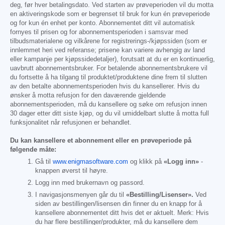
deg, før hver betalingsdato. Ved starten av prøveperioden vil du motta
en aktiveringskode som er begrenset til bruk for kun én prøveperiode
og for kun én enhet per konto. Abonnementet ditt vil automatisk
fornyes til prisen og for abonnementsperioden i samsvar med
tilbudsmaterialene og vilkårene for registrerings-/kjøpssiden (som er
innlemmet heri ved referanse; prisene kan variere avhengig av land
eller kampanje per kjøpssidedetaljer), forutsatt at du er en kontinuerlig,
uavbrutt abonnementsbruker. For betalende abonnementsbrukere vil
du fortsette å ha tilgang til produktet/produktene dine frem til slutten
av den betalte abonnementsperioden hvis du kansellerer. Hvis du
ønsker å motta refusjon for den daværende gjeldende
abonnementsperioden, må du kansellere og søke om refusjon innen
30 dager etter ditt siste kjøp, og du vil umiddelbart slutte å motta full
funksjonalitet når refusjonen er behandlet.
Du kan kansellere et abonnement eller en prøveperiode på
følgende måte:
Gå til
www.enigmasoftware.com
og klikk på
«Logg inn»
-
knappen øverst til høyre.
Logg inn med brukernavn og passord.
I navigasjonsmenyen går du til
«Bestilling/Lisenser».
Ved
siden av bestillingen/lisensen din finner du en knapp for å
kansellere abonnementet ditt hvis det er aktuelt. Merk: Hvis
du har flere bestillinger/produkter, må du kansellere dem