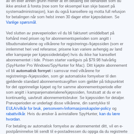
av en eller annen grunn mener at en betaling ble behandlet som du
ikke ønsket å foreta (noe som for eksempel kan skje basert på
systemadministrasjon), kan du også kansellere og motta full refusjon
for betalingen når som helst innen 30 dager etter kjøpsdatoen. Se
Vanlige spørsmål
.
Ved slutten av prøveperioden vil du bli fakturert umiddelbart på
forhånd med prisen og for abonnementsperioden som angitt i
tilbudsmaterialene og vilkårene for registrerings-/kjøpssiden (som er
innlemmet heri ved referanse; prisene kan variere avhengig av land
eller kampanje per kjøpssidedetaljer) hvis du ikke har kansellert
abonnementet i tide. Prisen starter vanligvis på
$79.98
halvårlig
(SpyHunter Pro Windows/SpyHunter for Mac). Ditt kjøpte abonnement
vil bli
automatisk fornyet
i samsvar med vilkårene for
registrerings-/kjøpssiden, som gir automatiske fornyelser til den
gjeldende standard abonnementsavgiften som gjelder på tidspunktet
for det opprinnelige kjøpet og for samme abonnementsperiode eller
som angitt i kampanjematerialene/kjøpssiden, forutsatt at du er en
kontinuerlig, uavbrutt abonnementsbruker. Se kjøpssiden for detaljer.
Prøveperioden er underlagt disse vilkårene, din samtykke til
EULA/vilkår for bruk
,
personvern-/informasjonskapsler-policy
og
rabattvilkår
. Hvis du ønsker å avinstallere SpyHunter,
kan du lære
hvordan
.
For betaling av automatisk fornyelse av abonnementet ditt, vil en e-
postpåminnelse bli sendt til e-postadressen du oppga da du registrerte