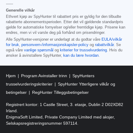
------
Generelle vilkår
Ethvert kjøp av SpyHunter til rabattert pris er gyldig for den tilbudte
rabatterte abonnementsperioden. Etter det vil gjeldende standardpris
gjelde for automatiske fornyelser og/eller fremtidige kjøp. Prisene kan
endres, men vi vil varsle deg på forhånd om prisendringer.
Alle SpyHunter-versjoner er underlagt at du godtar våre
EULA/vilkår
for bruk
,
personvern-/informasjonskapsler-policy
og
rabattvilkår
. Se
også våre
vanlige spørsmål
og
kriterier for trusselvurdering
. Hvis du
ønsker å avinstallere SpyHunter,
kan du lære hvordan
.
Hjem
Program Avinstaller trinn
SpyHunters
trusselvurderingskriterier
SpyHunter Ytterligere vilkår og
betingelser
RegHunter Tilleggsbetingelser
Registrert kontor: 1 Castle Street, 3. etasje, Dublin 2 D02XD82
Irland.
EnigmaSoft Limited, Private Company Limited med aksjer,
Selskapsregistreringsnummer 597114.