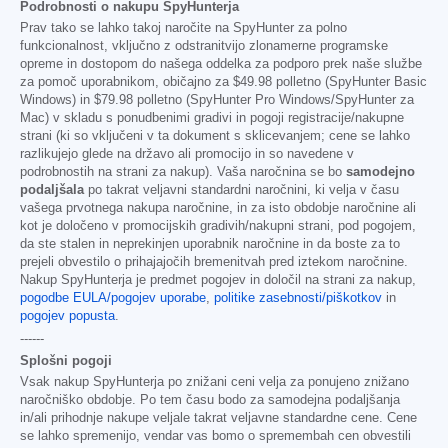
Podrobnosti o nakupu SpyHunterja
Prav tako se lahko takoj naročite na SpyHunter za polno
funkcionalnost, vključno z odstranitvijo zlonamerne programske
opreme in dostopom do našega oddelka za podporo prek naše službe
za pomoč uporabnikom, običajno za
$49.98
polletno (SpyHunter Basic
Windows) in
$79.98
polletno (SpyHunter Pro Windows/SpyHunter za
Mac) v skladu s ponudbenimi gradivi in pogoji registracije/nakupne
strani (ki so vključeni v ta dokument s sklicevanjem; cene se lahko
razlikujejo glede na državo ali promocijo in so navedene v
podrobnostih na strani za nakup). Vaša naročnina se bo
samodejno
podaljšala
po takrat veljavni standardni naročnini, ki velja v času
vašega prvotnega nakupa naročnine, in za isto obdobje naročnine ali
kot je določeno v promocijskih gradivih/nakupni strani, pod pogojem,
da ste stalen in neprekinjen uporabnik naročnine in da boste za to
prejeli obvestilo o prihajajočih bremenitvah pred iztekom naročnine.
Nakup SpyHunterja je predmet pogojev in določil na strani za nakup,
pogodbe EULA/pogojev uporabe
,
politike zasebnosti/piškotkov
in
pogojev popusta
.
------
Splošni pogoji
Vsak nakup SpyHunterja po znižani ceni velja za ponujeno znižano
naročniško obdobje. Po tem času bodo za samodejna podaljšanja
in/ali prihodnje nakupe veljale takrat veljavne standardne cene. Cene
se lahko spremenijo, vendar vas bomo o spremembah cen obvestili