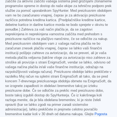
zaščite za aktivno zaščito vašega sistema pred grožnjami zlonamerne
programske opreme in dostop do naše ekipe za tehnično podporo prek
službe za pomoč uporabnikom SpyHunter. Med preizkusnim obdobjem
vam ne bo zaračunano vnaprej, čeprav je za aktivacijo preizkusne
različice potrebna kreditna kartica. (Predplačniške kreditne kartice,
debetne kartice in darilne kartice morda ne bodo sprejete v okviru te
ponudbe.) Zahteva za vaš način plačila je, da se zagotovi
neprekinjena in neprekinjena varnostna zaščita med prehodom s
preizkusne različice na plačljivo naročnino, če se odločite za nakup.
Med preizkusnim obdobjem vam z vašega načina plačila ne bo
zaračunan znesek plačila vnaprej, čeprav se lahko vaši finančni
instituciji pošljejo zahteve za avtorizacijo, da se preveri, ali je vaša
metoda plačila veljavna (takšne vloge za avtorizacijo niso zahteve za
stroške ali provizije s strani EnigmaSoft, vendar se lahko, odvisno od
vašega načina plačila in/ali vaše finančne institucije, odražajo na
razpoložljivosti vašega računa). Preizkusno obdobje lahko prekličete v
razdelku Moj račun na spletni strani EnigmaSoft ali tako, da se pred
koncem 7-dnevnega preizkusnega obdobja obrnete na EnigmaSoft, da
se izognete zapadlosti in obdelavi bremenitve takoj po izteku
preizkusne dobe. Če se odločite za preklic med preizkusno dobo,
boste takoj izgubili dostop do SpyHunterja. Če iz kakršnega koli
razloga menite, da je bila obdelana bremenitev, ki je niste želeli
opraviti (kar se lahko zgodi na primer zaradi sistemske
administracije), lahko prekličete in prejmete celotno povračilo
bremenitve kadar koli v 30 dneh od datuma nakupa. Glejte
Pogosta