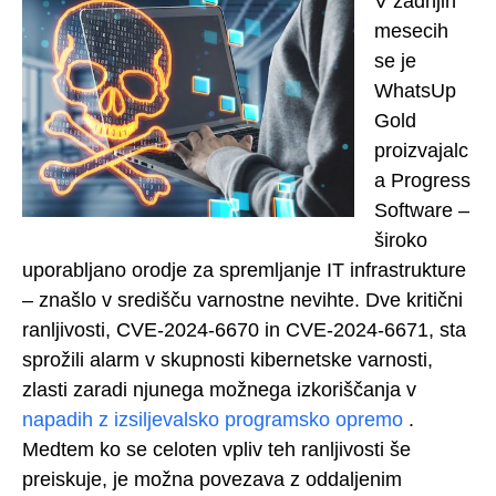
V zadnjih
mesecih
se je
WhatsUp
Gold
proizvajalc
a Progress
Software –
široko
uporabljano orodje za spremljanje IT infrastrukture
– znašlo v središču varnostne nevihte. Dve kritični
ranljivosti, CVE-2024-6670 in CVE-2024-6671, sta
sprožili alarm v skupnosti kibernetske varnosti,
zlasti zaradi njunega možnega izkoriščanja v
napadih z izsiljevalsko programsko opremo
.
Medtem ko se celoten vpliv teh ranljivosti še
preiskuje, je možna povezava z oddaljenim