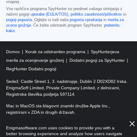
vnaprej.
Vse različice programa SpyHunter so predmet vašega strinjanja z
našimi pogoji
uporabe (EULA/TOS)
,
politiko zasebnosti/piškotkov
in
pogoji popusta
. Oglejte si tudi naša
pogosta vprašanja
in
merila za
oceno grožnje
. Če želite odstraniti program SpyHunter,
preberite,
kako
.
Domov
Korak za odstranitev programa
SpyHunterjeva
merila za ocenjevanje groženj
Dodatni pogoji za SpyHunter
RegHunter Dodatni pogoji
Sedež: Castle Street 1, 3. nadstropje, Dublin 2 D02XD82 Irska.
EnigmaSoft Limited, Private Company Limited, z delnicami,
Registrska številka podjetja 597114.
Mac in MacOS sta blagovni znamki družbe Apple Inc.,
registrirani v ZDA in drugih državah.
Avtorske pravice 2016–2026. EnigmaSoft Ltd. Vse pravice
Enigmasoftware.com uses cookies to provide you with a
pridržane.
better browsing experience and analyze how users navigate