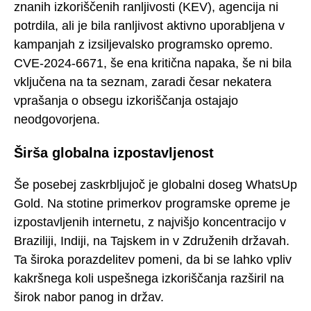
znanih izkoriščenih ranljivosti (KEV), agencija ni
potrdila, ali je bila ranljivost aktivno uporabljena v
kampanjah z izsiljevalsko programsko opremo.
CVE-2024-6671, še ena kritična napaka, še ni bila
vključena na ta seznam, zaradi česar nekatera
vprašanja o obsegu izkoriščanja ostajajo
neodgovorjena.
Širša globalna izpostavljenost
Še posebej zaskrbljujoč je globalni doseg WhatsUp
Gold. Na stotine primerkov programske opreme je
izpostavljenih internetu, z najvišjo koncentracijo v
Braziliji, Indiji, na Tajskem in v Združenih državah.
Ta široka porazdelitev pomeni, da bi se lahko vpliv
kakršnega koli uspešnega izkoriščanja razširil na
širok nabor panog in držav.