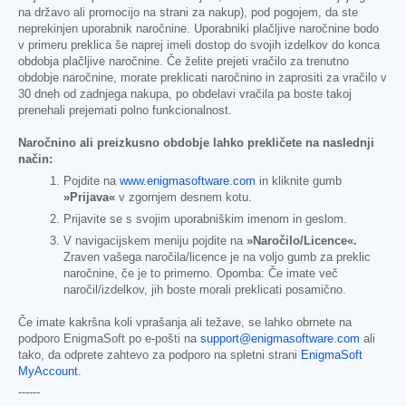
na državo ali promocijo na strani za nakup), pod pogojem, da ste
neprekinjen uporabnik naročnine. Uporabniki plačljive naročnine bodo
v primeru preklica še naprej imeli dostop do svojih izdelkov do konca
obdobja plačljive naročnine. Če želite prejeti vračilo za trenutno
obdobje naročnine, morate preklicati naročnino in zaprositi za vračilo v
30 dneh od zadnjega nakupa, po obdelavi vračila pa boste takoj
prenehali prejemati polno funkcionalnost.
Naročnino ali preizkusno obdobje lahko prekličete na naslednji
način:
Pojdite na
www.enigmasoftware.com
in kliknite gumb
»Prijava«
v zgornjem desnem kotu.
Prijavite se s svojim uporabniškim imenom in geslom.
V navigacijskem meniju pojdite na
»Naročilo/Licence«.
Zraven vašega naročila/licence je na voljo gumb za preklic
naročnine, če je to primerno. Opomba: Če imate več
naročil/izdelkov, jih boste morali preklicati posamično.
Če imate kakršna koli vprašanja ali težave, se lahko obrnete na
podporo EnigmaSoft po e-pošti na
support@enigmasoftware.com
ali
tako, da odprete zahtevo za podporo na spletni strani
EnigmaSoft
MyAccount
.
------