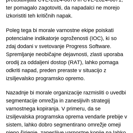
ter pomagalo zagotoviti, da napadalci ne morejo
izkoristiti teh kritičnih napak.
Poleg tega bi morale varnostne ekipe poiskati
potencialne indikatorje ogroženosti (IOC), ki so
zdaj dodani v svetovanje Progress Software.
Spremljanje neobičajne dejavnosti, zlasti uporaba
orodij za oddaljeni dostop (RAT), lahko pomaga
odkriti napad, preden preraste v situacijo z
izsiljevalsko programsko opremo.
Nazadnje bi morale organizacije razmisliti o uvedbi
segmentacije omrežja in zanesljivih strategij
varnostnega kopiranja. V primeru, da se
izsiljevalska programska oprema vendarle prebije v
sistem, lahko dobro segmentirano omrežje omeji
njeno širjenje, zanesljive varnostne kopije pa lahko