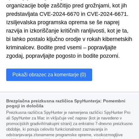
organizacije bolje zaščitijo pred grožnjami, kot jih
predstavljata CVE-2024-6670 in CVE-2024-6671.
Izsiljevalska programska oprema se še naprej
razvija in izkoriščanje kritičnih ranljivosti, kot je ta,
bi lahko postalo ključno orodje v rokah kibernetskih
kriminalcev. Bodite pred vsemi – popravljajte
zgodaj, popravljajte pogosto in bodite pozorni.
Pokaži obrazec za komentarje (0)
Brezplačna preizkusna različica SpyHunterja: Pomembni
pogoji in določila
Preizkusna različica SpyHunter je namenjena različici SpyHunter Pro
ali SpyHunter za Mac in vključuje več naprav (kot je navedeno v
promocijskih gradivih/nakupni strani) za enkratno 7-dnevno preizkusno
obdobje, ki ponuja celovito funkcionalnost zaznavanja in
odstranjevanja zlonamerne programske opreme, visokozmogljive