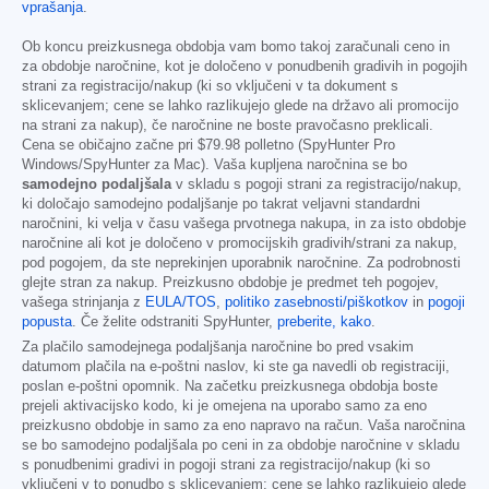
vprašanja
.
Ob koncu preizkusnega obdobja vam bomo takoj zaračunali ceno in
za obdobje naročnine, kot je določeno v ponudbenih gradivih in pogojih
strani za registracijo/nakup (ki so vključeni v ta dokument s
sklicevanjem; cene se lahko razlikujejo glede na državo ali promocijo
na strani za nakup), če naročnine ne boste pravočasno preklicali.
Cena se običajno začne pri
$79.98
polletno (SpyHunter Pro
Windows/SpyHunter za Mac). Vaša kupljena naročnina se bo
samodejno podaljšala
v skladu s pogoji strani za registracijo/nakup,
ki določajo samodejno podaljšanje po takrat veljavni standardni
naročnini, ki velja v času vašega prvotnega nakupa, in za isto obdobje
naročnine ali kot je določeno v promocijskih gradivih/strani za nakup,
pod pogojem, da ste neprekinjen uporabnik naročnine. Za podrobnosti
glejte stran za nakup. Preizkusno obdobje je predmet teh pogojev,
vašega strinjanja z
EULA/TOS
,
politiko zasebnosti/piškotkov
in
pogoji
popusta
. Če želite odstraniti SpyHunter,
preberite, kako
.
Za plačilo samodejnega podaljšanja naročnine bo pred vsakim
datumom plačila na e-poštni naslov, ki ste ga navedli ob registraciji,
poslan e-poštni opomnik. Na začetku preizkusnega obdobja boste
prejeli aktivacijsko kodo, ki je omejena na uporabo samo za eno
preizkusno obdobje in samo za eno napravo na račun. Vaša naročnina
se bo samodejno podaljšala po ceni in za obdobje naročnine v skladu
s ponudbenimi gradivi in pogoji strani za registracijo/nakup (ki so
vključeni v to ponudbo s sklicevanjem; cene se lahko razlikujejo glede