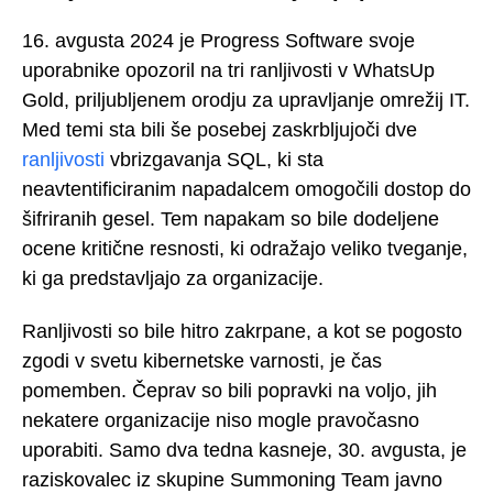
16. avgusta 2024 je Progress Software svoje
uporabnike opozoril na tri ranljivosti v WhatsUp
Gold, priljubljenem orodju za upravljanje omrežij IT.
Med temi sta bili še posebej zaskrbljujoči dve
ranljivosti
vbrizgavanja SQL, ki sta
neavtentificiranim napadalcem omogočili dostop do
šifriranih gesel. Tem napakam so bile dodeljene
ocene kritične resnosti, ki odražajo veliko tveganje,
ki ga predstavljajo za organizacije.
Ranljivosti so bile hitro zakrpane, a kot se pogosto
zgodi v svetu kibernetske varnosti, je čas
pomemben. Čeprav so bili popravki na voljo, jih
nekatere organizacije niso mogle pravočasno
uporabiti. Samo dva tedna kasneje, 30. avgusta, je
raziskovalec iz skupine Summoning Team javno