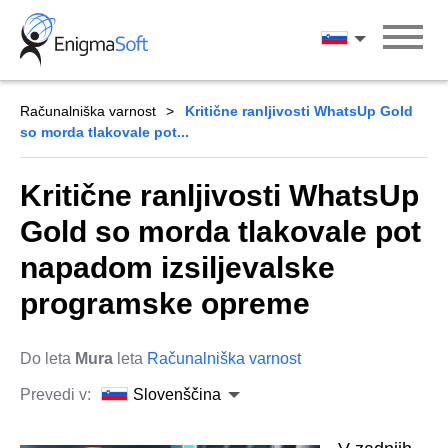
Skip
to
Slovenščina
content
Računalniška varnost
Kritične ranljivosti WhatsUp Gold
so morda tlakovale pot...
Kritične ranljivosti WhatsUp
Gold so morda tlakovale pot
napadom izsiljevalske
programske opreme
Do leta
Mura
leta
Računalniška varnost
Prevedi v:
Slovenščina