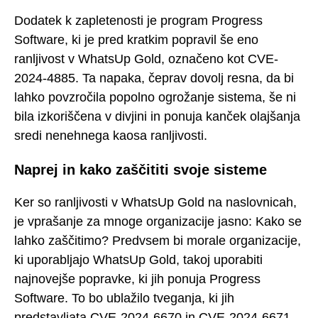
Dodatek k zapletenosti je program Progress
Software, ki je pred kratkim popravil še eno
ranljivost v WhatsUp Gold, označeno kot CVE-
2024-4885. Ta napaka, čeprav dovolj resna, da bi
lahko povzročila popolno ogrožanje sistema, še ni
bila izkoriščena v divjini in ponuja kanček olajšanja
sredi nenehnega kaosa ranljivosti.
Naprej in kako zaščititi svoje sisteme
Ker so ranljivosti v WhatsUp Gold na naslovnicah,
je vprašanje za mnoge organizacije jasno: Kako se
lahko zaščitimo? Predvsem bi morale organizacije,
ki uporabljajo WhatsUp Gold, takoj uporabiti
najnovejše popravke, ki jih ponuja Progress
Software. To bo ublažilo tveganja, ki jih
predstavljata CVE-2024-6670 in CVE-2024-6671,