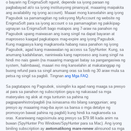
o bayarin ng EnigmaSoft ngunit, depende sa iyong paraan ng
pagbabayad at/o sa iyong institusyong pinansyal, maaaring maipakita
ang availability ng iyong account). Maaari mong kanselahin ang iyong
Pagsubok sa pamamagitan ng seksyong MyAccount ng website ng
EnigmaSoft para sa iyong account o sa pamamagitan ng pakikipag-
ugnayan sa EnigmaSoft bago matapos ang 7-araw na panahon ng
Pagsubok upang maiwasan ang isang singil na dapat bayaran at
maproseso kaagad pagkatapos mag-expire ang iyong Pagsubok.
Kung magpasya kang magkansela habang nasa panahon ng iyong
Pagsubok, agad kang mawawalan ng access sa SpyHunter. Kung, sa
anumang kadahilanan, naniniwala kang naproseso ang isang singil na
hindi mo nais gawin (na maaaring mangyari batay sa pangangasiwa ng
system, halimbawa), maaari mo ring kanselahin at makatanggap ng
buong refund para sa singil anumang oras sa loob ng 30 araw mula sa
petsa ng singil sa pagbili. Tingnan
ang Mga FAQ
.
Sa pagtatapos ng Pagsubok, sisingilin ka agad nang maaga sa presyo
at para sa panahon ng subscription gaya ng nakasaad sa mga
materyales ng alok at mga tuntunin sa pahina ng
pagpaparehistro/pagbili (na isinasama rito bilang sanggunian; ang
presyo ay maaaring mag-iba ayon sa bansa o mga detalye ng
promosyon bawat pahina ng pagbili) kung hindi ka nagkansela sa
oras. Karaniwang nagsisimula ang presyo sa
$79.98
kada anim na
buwan (SpyHunter Pro Windows/SpyHunter para sa Mac). Ang iyong
biniling subscription ay
awtomatikong mare-renew
alinsunod sa mga