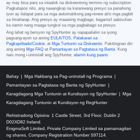
ay may bisa para sa iniaalok na diskwentong termino ng subscription.
Pagkatapos nito, ang naaangkop na karaniwang presyo sa panahong
iyon ay ilalapat para sa mga awtomatikong pag-renew at/o mga pagbili
sa hinaharap. Ang presyo ay maaaring magbago, bagama't aabisuhan
ka namin nang maaga tungkol sa mga pagbabago sa presyo.
Ang lahat ng bersyon ng SpyHunter ay napapailalim sa iyong
pagsang-ayon sa aming
EULA/TOS
,
Patakaran sa
Pagkapribado/Cookie
, at
Mga Tuntunin sa Diskwento
. Pakitingnan din
ang aming
Mga FAQ
at
Pamantayan sa Pagtatasa ng Banta
. Kung
nais mong i-uninstall ang SpyHunter,
alamin kung paano
.
Bahay
Mga Hakbang sa Pag-uninstall ng Programa
Pamantayan sa Pagtatasa ng Banta ng SpyHunter
Karagdagang Mga Tuntunin at Kundisyon ng SpyHunter
Mga
Karagdagang Tuntunin at Kundisyon ng RegHunter
Rehistradong Opisina: 1 Castle Street, 3rd Floor, Dublin 2
D02XD82 Ireland.
EnigmaSoft Limited, Private Company Limited sa pamamagitan
ng shares, Company Registration Number 597114.