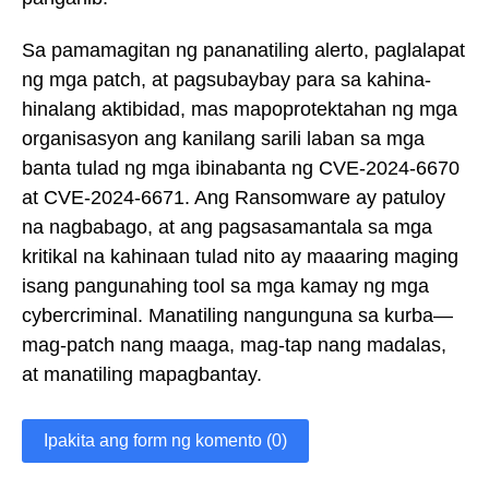
Sa pamamagitan ng pananatiling alerto, paglalapat
ng mga patch, at pagsubaybay para sa kahina-
hinalang aktibidad, mas mapoprotektahan ng mga
organisasyon ang kanilang sarili laban sa mga
banta tulad ng mga ibinabanta ng CVE-2024-6670
at CVE-2024-6671. Ang Ransomware ay patuloy
na nagbabago, at ang pagsasamantala sa mga
kritikal na kahinaan tulad nito ay maaaring maging
isang pangunahing tool sa mga kamay ng mga
cybercriminal. Manatiling nangunguna sa kurba—
mag-patch nang maaga, mag-tap nang madalas,
at manatiling mapagbantay.
Ipakita ang form ng komento (0)