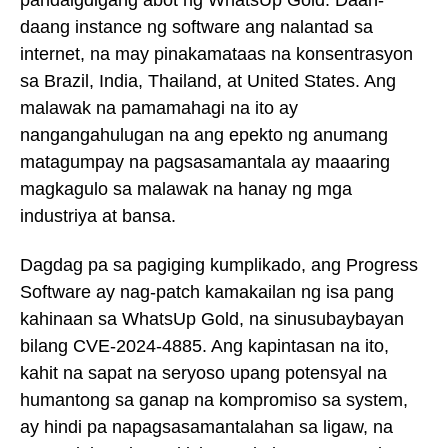
pandaigdigang abot ng WhatsUp Gold. Daan-
daang instance ng software ang nalantad sa
internet, na may pinakamataas na konsentrasyon
sa Brazil, India, Thailand, at United States. Ang
malawak na pamamahagi na ito ay
nangangahulugan na ang epekto ng anumang
matagumpay na pagsasamantala ay maaaring
magkagulo sa malawak na hanay ng mga
industriya at bansa.
Dagdag pa sa pagiging kumplikado, ang Progress
Software ay nag-patch kamakailan ng isa pang
kahinaan sa WhatsUp Gold, na sinusubaybayan
bilang CVE-2024-4885. Ang kapintasan na ito,
kahit na sapat na seryoso upang potensyal na
humantong sa ganap na kompromiso sa system,
ay hindi pa napagsasamantalahan sa ligaw, na