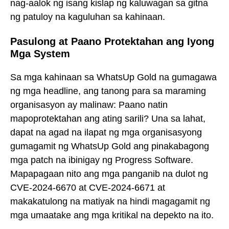
nag-aalok ng isang kislap ng kaluwagan sa gitna
ng patuloy na kaguluhan sa kahinaan.
Pasulong at Paano Protektahan ang Iyong
Mga System
Sa mga kahinaan sa WhatsUp Gold na gumagawa
ng mga headline, ang tanong para sa maraming
organisasyon ay malinaw: Paano natin
mapoprotektahan ang ating sarili? Una sa lahat,
dapat na agad na ilapat ng mga organisasyong
gumagamit ng WhatsUp Gold ang pinakabagong
mga patch na ibinigay ng Progress Software.
Mapapagaan nito ang mga panganib na dulot ng
CVE-2024-6670 at CVE-2024-6671 at
makakatulong na matiyak na hindi magagamit ng
mga umaatake ang mga kritikal na depekto na ito.