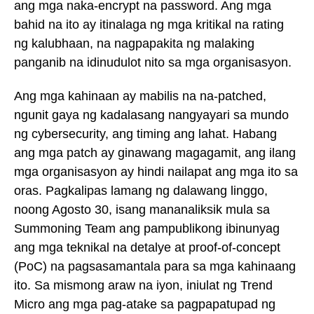
ang mga naka-encrypt na password. Ang mga
bahid na ito ay itinalaga ng mga kritikal na rating
ng kalubhaan, na nagpapakita ng malaking
panganib na idinudulot nito sa mga organisasyon.
Ang mga kahinaan ay mabilis na na-patched,
ngunit gaya ng kadalasang nangyayari sa mundo
ng cybersecurity, ang timing ang lahat. Habang
ang mga patch ay ginawang magagamit, ang ilang
mga organisasyon ay hindi nailapat ang mga ito sa
oras. Pagkalipas lamang ng dalawang linggo,
noong Agosto 30, isang mananaliksik mula sa
Summoning Team ang pampublikong ibinunyag
ang mga teknikal na detalye at proof-of-concept
(PoC) na pagsasamantala para sa mga kahinaang
ito. Sa mismong araw na iyon, iniulat ng Trend
Micro ang mga pag-atake sa pagpapatupad ng