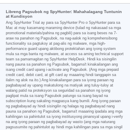
Libreng Pagsubok ng SpyHunter: Mahahalagang Tuntunin
at Kundisyon
Ang SpyHunter Trial ay para sa SpyHunter Pro o SpyHunter para sa
Mac at may kasamang maraming device (tulad ng nakasaad sa mga
promotional materials/pahina ng pagbili) para sa isang beses na 7-
araw na panahon ng Pagsubok, na nag-aalok ng komprehensibong
functionality sa pagtukoy at pag-alis ng malware, mga high-
performance guard upang aktibong protektahan ang iyong system
mula sa mga banta ng malware, at access sa aming technical support
team sa pamamagitan ng SpyHunter HelpDesk. Hindi ka sisingilin
nang pauna sa panahon ng Pagsubok, bagama't kinakailangan ang
isang credit card upang i-activate ang Pagsubok. (Ang mga prepaid
credit card, debit card, at gift card ay maaaring hindi tanggapin sa
ilalim ng alok na ito.) Ang kinakailangan para sa iyong paraan ng
pagbabayad ay upang makatulong na matiyak ang tuluy-tuloy at
walang patid na proteksyon sa seguridad sa panahon ng iyong
paglipat mula sa isang Pagsubok patungo sa isang bayad na
subscription kung sakaling magpasya kang bumili. Ang iyong paraan
ng pagbabayad ay hindi sisingilin ng halaga ng pagbabayad nang
pauna sa panahon ng Pagsubok, bagama't maaaring ipadala ang mga
kahilingan sa pahintulot sa iyong institusyong pinansyal upang i-verify
na ang iyong paraan ng pagbabayad ay wasto (ang mga naturang
pagsusumite ng pahintulot ay hindi mga kahilingan para sa mga singil