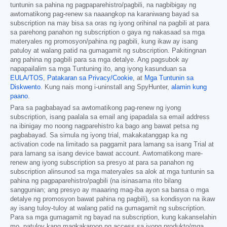
tuntunin sa pahina ng pagpaparehistro/pagbili, na nagbibigay ng
awtomatikong pag-renew sa naaangkop na karaniwang bayad sa
subscription na may bisa sa oras ng iyong orihinal na pagbili at para
sa parehong panahon ng subscription o gaya ng nakasaad sa mga
materyales ng promosyon/pahina ng pagbili, kung ikaw ay isang
patuloy at walang patid na gumagamit ng subscription. Pakitingnan
ang pahina ng pagbili para sa mga detalye. Ang pagsubok ay
napapailalim sa mga Tuntuning ito, ang iyong kasunduan sa
EULA/TOS
,
Patakaran sa Privacy/Cookie
, at
Mga Tuntunin sa
Diskwento
. Kung nais mong i-uninstall ang SpyHunter,
alamin kung
paano
.
Para sa pagbabayad sa awtomatikong pag-renew ng iyong
subscription, isang paalala sa email ang ipapadala sa email address
na ibinigay mo noong nagparehistro ka bago ang bawat petsa ng
pagbabayad. Sa simula ng iyong trial, makakatanggap ka ng
activation code na limitado sa paggamit para lamang sa isang Trial at
para lamang sa isang device bawat account. Awtomatikong mare-
renew ang iyong subscription sa presyo at para sa panahon ng
subscription alinsunod sa mga materyales sa alok at mga tuntunin sa
pahina ng pagpaparehistro/pagbili (na isinasama rito bilang
sanggunian; ang presyo ay maaaring mag-iba ayon sa bansa o mga
detalye ng promosyon bawat pahina ng pagbili), sa kondisyon na ikaw
ay isang tuloy-tuloy at walang patid na gumagamit ng subscription.
Para sa mga gumagamit ng bayad na subscription, kung kakanselahin
mo, patuloy kang magkakaroon ng access sa iyong produkto/mga