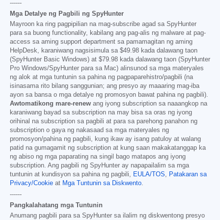
------
Mga Detalye ng Pagbili ng SpyHunter
Mayroon ka ring pagpipilian na mag-subscribe agad sa SpyHunter
para sa buong functionality, kabilang ang pag-alis ng malware at pag-
access sa aming support department sa pamamagitan ng aming
HelpDesk, karaniwang nagsisimula sa
$49.98
kada dalawang taon
(SpyHunter Basic Windows) at
$79.98
kada dalawang taon (SpyHunter
Pro Windows/SpyHunter para sa Mac) alinsunod sa mga materyales
ng alok at mga tuntunin sa pahina ng pagpaparehistro/pagbili (na
isinasama rito bilang sanggunian; ang presyo ay maaaring mag-iba
ayon sa bansa o mga detalye ng promosyon bawat pahina ng pagbili).
Awtomatikong mare-renew
ang iyong subscription sa naaangkop na
karaniwang bayad sa subscription na may bisa sa oras ng iyong
orihinal na subscription sa pagbili at para sa parehong panahon ng
subscription o gaya ng nakasaad sa mga materyales ng
promosyon/pahina ng pagbili, kung ikaw ay isang patuloy at walang
patid na gumagamit ng subscription at kung saan makakatanggap ka
ng abiso ng mga paparating na singil bago matapos ang iyong
subscription. Ang pagbili ng SpyHunter ay napapailalim sa mga
tuntunin at kundisyon sa pahina ng pagbili,
EULA/TOS
,
Patakaran sa
Privacy/Cookie
at
Mga Tuntunin sa Diskwento
.
------
Pangkalahatang mga Tuntunin
Anumang pagbili para sa SpyHunter sa ilalim ng diskwentong presyo