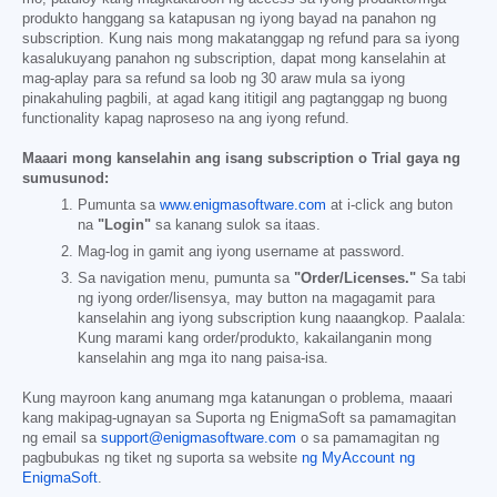
produkto hanggang sa katapusan ng iyong bayad na panahon ng
subscription. Kung nais mong makatanggap ng refund para sa iyong
kasalukuyang panahon ng subscription, dapat mong kanselahin at
mag-aplay para sa refund sa loob ng 30 araw mula sa iyong
pinakahuling pagbili, at agad kang ititigil ang pagtanggap ng buong
functionality kapag naproseso na ang iyong refund.
Maaari mong kanselahin ang isang subscription o Trial gaya ng
sumusunod:
Pumunta sa
www.enigmasoftware.com
at i-click ang buton
na
"Login"
sa kanang sulok sa itaas.
Mag-log in gamit ang iyong username at password.
Sa navigation menu, pumunta sa
"Order/Licenses."
Sa tabi
ng iyong order/lisensya, may button na magagamit para
kanselahin ang iyong subscription kung naaangkop. Paalala:
Kung marami kang order/produkto, kakailanganin mong
kanselahin ang mga ito nang paisa-isa.
Kung mayroon kang anumang mga katanungan o problema, maaari
kang makipag-ugnayan sa Suporta ng EnigmaSoft sa pamamagitan
ng email sa
support@enigmasoftware.com
o sa pamamagitan ng
pagbubukas ng tiket ng suporta sa website
ng MyAccount ng
EnigmaSoft
.