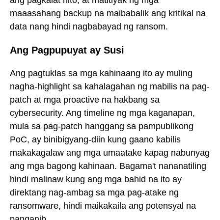
ang pagkalat nito, at matitiyak ng mga
maaasahang backup na maibabalik ang kritikal na
data nang hindi nagbabayad ng ransom.
Ang Pagpupuyat ay Susi
Ang pagtuklas sa mga kahinaang ito ay muling
nagha-highlight sa kahalagahan ng mabilis na pag-
patch at mga proactive na hakbang sa
cybersecurity. Ang timeline ng mga kaganapan,
mula sa pag-patch hanggang sa pampublikong
PoC, ay binibigyang-diin kung gaano kabilis
makakagalaw ang mga umaatake kapag nabunyag
ang mga bagong kahinaan. Bagama't nananatiling
hindi malinaw kung ang mga bahid na ito ay
direktang nag-ambag sa mga pag-atake ng
ransomware, hindi maikakaila ang potensyal na
panganib.