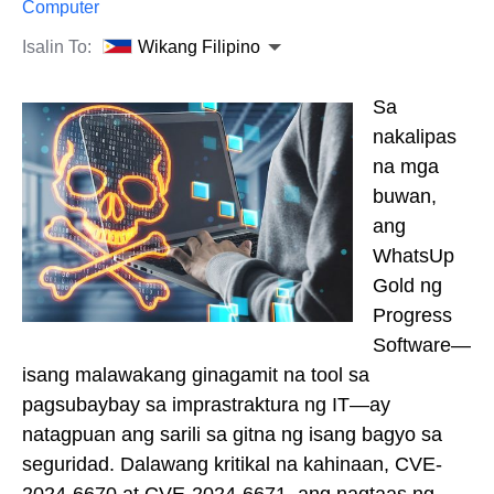
Computer
Isalin To:
Wikang Filipino
Sa
nakalipas
na mga
buwan,
ang
WhatsUp
Gold ng
Progress
Software—
isang malawakang ginagamit na tool sa
pagsubaybay sa imprastraktura ng IT—ay
natagpuan ang sarili sa gitna ng isang bagyo sa
seguridad. Dalawang kritikal na kahinaan, CVE-
2024-6670 at CVE-2024-6671, ang nagtaas ng