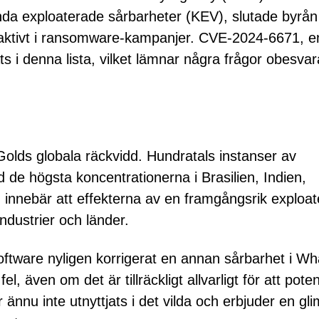
ända exploaterade sårbarheter (KEV), slutade byrån
 aktivt i ransomware-kampanjer. CVE-2024-6671, e
ats i denna lista, vilket lämnar några frågor obesva
olds globala räckvidd. Hundratals instanser av
de högsta koncentrationerna i Brasilien, Indien,
innebär att effekterna av en framgångsrik exploat
ndustrier och länder.
oftware nyligen korrigerat en annan sårbarhet i W
även om det är tillräckligt allvarligt för att potent
 ännu inte utnyttjats i det vilda och erbjuder en gli