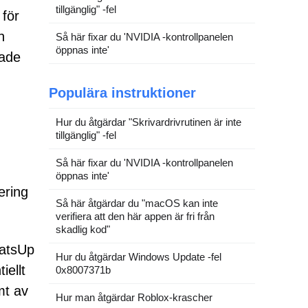
tillgänglig" -fel
 för
n
Så här fixar du 'NVIDIA -kontrollpanelen
öppnas inte'
rade
Populära instruktioner
Hur du åtgärdar "Skrivardrivrutinen är inte
tillgänglig" -fel
Så här fixar du 'NVIDIA -kontrollpanelen
öppnas inte'
ering
Så här åtgärdar du "macOS kan inte
verifiera att den här appen är fri från
skadlig kod"
hatsUp
Hur du åtgärdar Windows Update -fel
iellt
0x8007371b
mt av
Hur man åtgärdar Roblox-krascher