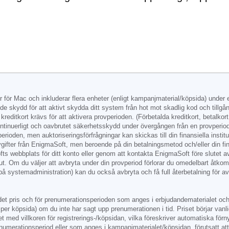
r för Mac och inkluderar flera enheter (enligt kampanjmaterial/köpsida) under
nde skydd för att aktivt skydda ditt system från hot mot skadlig kod och tillg
kreditkort krävs för att aktivera provperioden. (Förbetalda kreditkort, betalkor
ontinuerligt och oavbrutet säkerhetsskydd under övergången från en provperiod 
ioden, men auktoriseringsförfrågningar kan skickas till din finansiella instituti
gifter från EnigmaSoft, men beroende på din betalningsmetod och/eller din finan
ts webbplats för ditt konto eller genom att kontakta EnigmaSoft före slutet av
 ut. Om du väljer att avbryta under din provperiod förlorar du omedelbart åtko
 på systemadministration) kan du också avbryta och få full återbetalning för 
det pris och för prenumerationsperioden som anges i erbjudandematerialet och 
per köpsida) om du inte har sagt upp prenumerationen i tid. Priset börjar vanl
et med villkoren för registrerings-/köpsidan, vilka föreskriver automatiska fö
renumerationsperiod eller som anges i kampanjmaterialet/köpsidan, förutsatt a