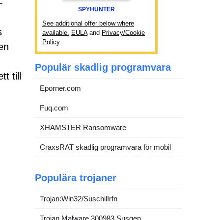
-
SPYHUNTER
See additional offer below where
s
available.
EULA
and
Privacy/Cookie
Policy
.
en
Populär skadlig programvara
t till
Eporner.com
Fuq.com
XHAMSTER Ransomware
CraxsRAT skadlig programvara för mobil
Populära trojaner
Trojan:Win32/Suschil!rfn
Trojan.Malware.300983.Susgen