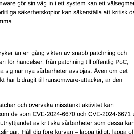
mware gör sin väg in i ett system kan ett välsegme
litliga säkerhetskopior kan säkerställa att kritisk d
umma.
ryker än en gång vikten av snabb patchning och
n för händelser, från patchning till offentlig PoC,
ra sig när nya sårbarheter avslöjas. Även om det
kt har bidragit till ransomware-attacker, är den
har och övervaka misstänkt aktivitet kan
ot som de som CVE-2024-6670 och CVE-2024-6671 u
utnyttjandet av kritiska sårbarheter som dessa kan
lingar. Håll dig före kurvan – lappa tidigt, lappa of