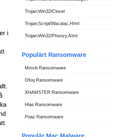
Trojan:Win32/Cloxer
Trojan:Script/Wacatac.H!ml
r i
Trojan:Win32/Phonzy.A!ml
tt
Populärt Ransomware
Mmvb Ransomware
Ofoq Ransomware
lt.
XHAMSTER Ransomware
å
ska
Hlas Ransomware
end
Poaz Ransomware
tt
Populär Mac Malware