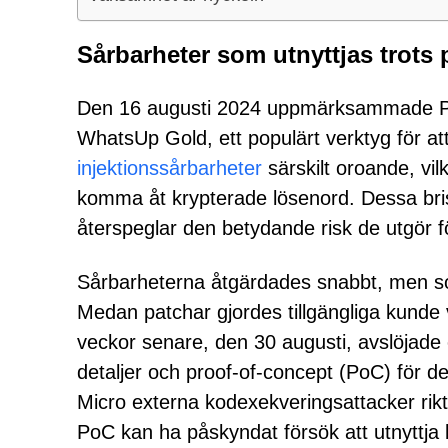
Sårbarheter som utnyttjas trots 
Den 16 augusti 2024 uppmärksammade Pro
WhatsUp Gold, ett populärt verktyg för at
injektionssårbarheter
särskilt oroande, vil
komma åt krypterade lösenord. Dessa briste
återspeglar den betydande risk de utgör f
Sårbarheterna åtgärdades snabbt, men som 
Medan patchar gjordes tillgängliga kunde v
veckor senare, den 30 augusti, avslöjade
detaljer och proof-of-concept (PoC) för 
Micro externa kodexekveringsattacker rikt
PoC kan ha påskyndat försök att utnyttja 