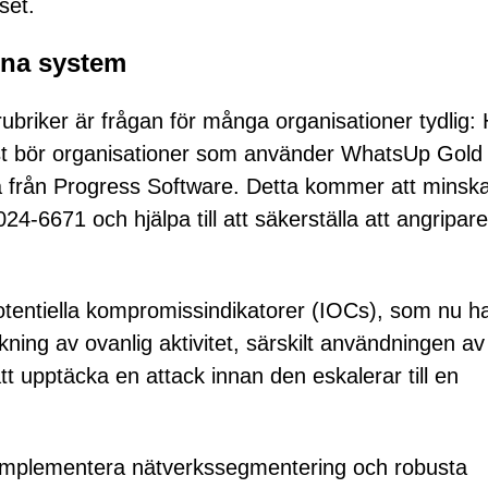
set.
ina system
briker är frågan för många organisationer tydlig: 
mst bör organisationer som använder WhatsUp Gold
a från Progress Software. Detta kommer att minsk
671 och hjälpa till att säkerställa att angripare
tentiella kompromissindikatorer (IOCs), som nu h
kning av ovanlig aktivitet, särskilt användningen av
att upptäcka en attack innan den eskalerar till en
t implementera nätverkssegmentering och robusta