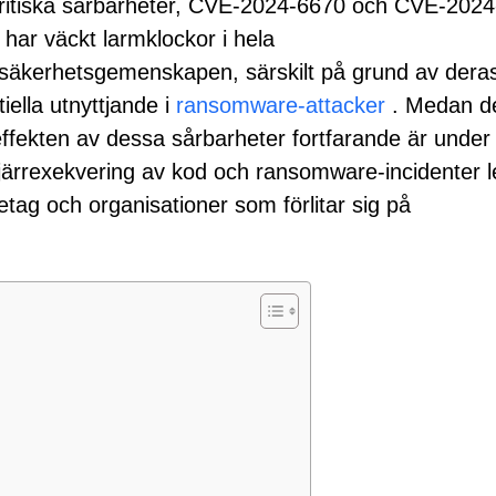
ritiska sårbarheter, CVE-2024-6670 och CVE-2024
 har väckt larmklockor i hela
säkerhetsgemenskapen, särskilt på grund av dera
iella utnyttjande i
ransomware-attacker
. Medan d
 effekten av dessa sårbarheter fortfarande är under
fjärrexekvering av kod och ransomware-incidenter let
tag och organisationer som förlitar sig på