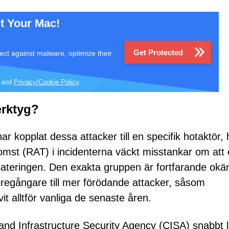
t Your Mac!
Get Protected
ect against malware, optimize their
and
Privacy/Cookie Policy
.
erktyg?
r kopplat dessa attacker till en specifik hotaktör, 
komst (RAT) i incidenterna väckt misstankar om att
teringen. Den exakta gruppen är fortfarande okä
regångare till mer förödande attacker, såsom
t alltför vanliga de senaste åren.
nd Infrastructure Security Agency (CISA) snabbt 