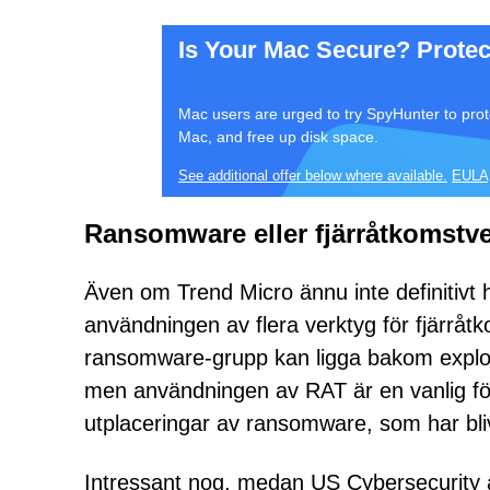
Is Your Mac Secure? Protec
Mac users are urged to try SpyHunter to prot
Mac, and free up disk space.
See additional offer below where available.
EULA
Ransomware eller fjärråtkomstv
Även om Trend Micro ännu inte definitivt ha
användningen av flera verktyg för fjärråt
ransomware-grupp kan ligga bakom exploa
men användningen av RAT är en vanlig fö
utplaceringar av ransomware, som har blivi
Intressant nog, medan US Cybersecurity a