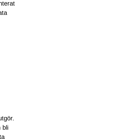
nterat
ata
tgör.
 bli
ta