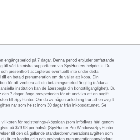
 en engångsperiod på 7 dagar. Denna period erbjuder omfattande
ång till vårt tekniska supportteam via SpyHunters helpdesk. Du
t och presentkort accepteras eventuellt inte under detta
till en betald prenumeration om du väljer att köpa. Din
on för att verifiera att din betalningsmetod är giltig (sådana
siella institution kan de återspegla din kontotillgänglighet). Du
 den 7 dagar långa provperioden för att undvika att en avgift
msten till SpyHunter. Om du av någon anledning tror att en avgift
avgiften när som helst inom 30 dagar från inköpsdatumet. Se
villkoren för registrerings-/köpsidan (som införlivas häri genom
igtvis på
$79.98
per halvår (SpyHunter Pro Windows/SpyHunter
rnyelser till den då gällande standardprenumerationsavgiften som
tt du är en kontinuerlig och oavbruten prenumerationsanvändare.