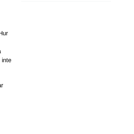
Hur
a
 inte
ar