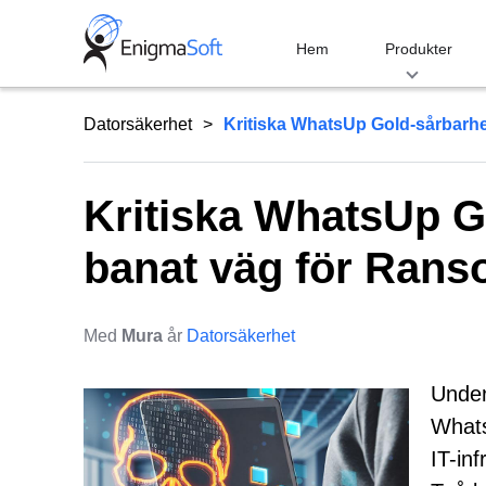
Skip
to
Hem
Produkter
content
Datorsäkerhet
Kritiska WhatsUp Gold-sårbarhet
Kritiska WhatsUp G
banat väg för Rans
Med
Mura
år
Datorsäkerhet
Under
Whats
IT-in