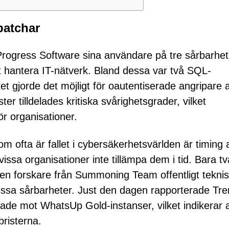
patchar
gress Software sina användare på tre sårbarhete
t hantera IT-nätverk. Bland dessa var två SQL-
ket gjorde det möjligt för oautentiserade angripare a
r tilldelades kritiska svårighetsgrader, vilket
ör organisationer.
ofta är fallet i cybersäkerhetsvärlden är timing al
issa organisationer inte tillämpa dem i tid. Bara tv
 en forskare från Summoning Team offentligt tekni
dessa sårbarheter. Just den dagen rapporterade Tr
ade mot WhatsUp Gold-instanser, vilket indikerar a
bristerna.