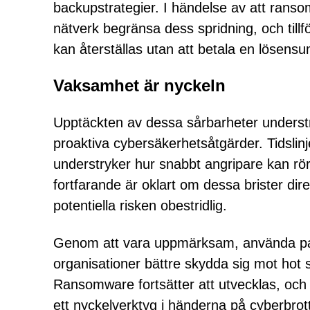
backupstrategier. I händelse av att ranso
nätverk begränsa dess spridning, och tillför
kan återställas utan att betala en lösens
Vaksamhet är nyckeln
Upptäckten av dessa sårbarheter underst
proaktiva cybersäkerhetsåtgärder. Tidslinje
understryker hur snabbt angripare kan rö
fortfarande är oklart om dessa brister dire
potentiella risken obestridlig.
Genom att vara uppmärksam, använda patc
organisationer bättre skydda sig mot h
Ransomware fortsätter att utvecklas, och 
ett nyckelverktyg i händerna på cyberbrotts