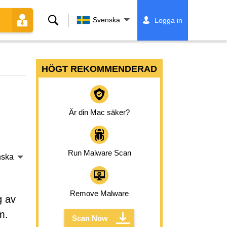
Sök
Svenska
Logga in
HÖGT REKOMMENDERAD
Är din Mac säker?
Run Malware Scan
nska
Remove Malware
g av
m.
Scan Now