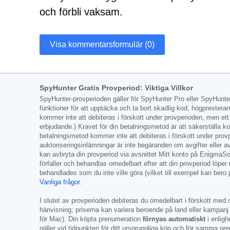
och förbli vaksam.
Visa kommentarsformulär (0)
SpyHunter Gratis Provperiod: Viktiga Villkor
SpyHunter-provperioden gäller för SpyHunter Pro eller SpyHunte
funktioner för att upptäcka och ta bort skadlig kod, högprestera
kommer inte att debiteras i förskott under provperioden, men ett 
erbjudande.) Kravet för din betalningsmetod är att säkerställa k
betalningsmetod kommer inte att debiteras i förskott under provper
auktoriseringsinlämningar är inte begäranden om avgifter eller av
kan avbryta din provperiod via avsnittet Mitt konto på EnigmaSof
förfaller och behandlas omedelbart efter att din provperiod löper
behandlades som du inte ville göra (vilket till exempel kan bero
Vanliga frågor
.
I slutet av provperioden debiteras du omedelbart i förskott med 
hänvisning; priserna kan variera beroende på land eller kampanj 
för Mac). Din köpta prenumeration
förnyas automatiskt
i enligh
gäller vid tidpunkten för ditt ursprungliga köp och för samma p