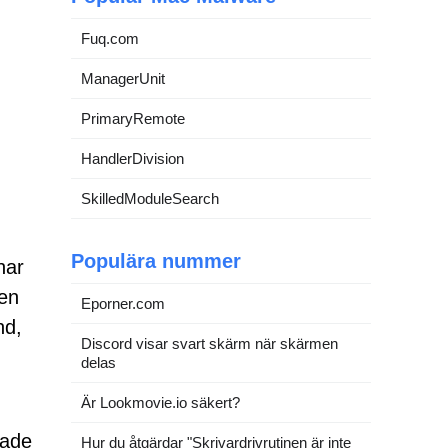
Fuq.com
ManagerUnit
PrimaryRemote
HandlerDivision
SkilledModuleSearch
Populära nummer
har
 en
Eporner.com
nd,
Discord visar svart skärm när skärmen
delas
Är Lookmovie.io säkert?
lade
Hur du åtgärdar "Skrivardrivrutinen är inte