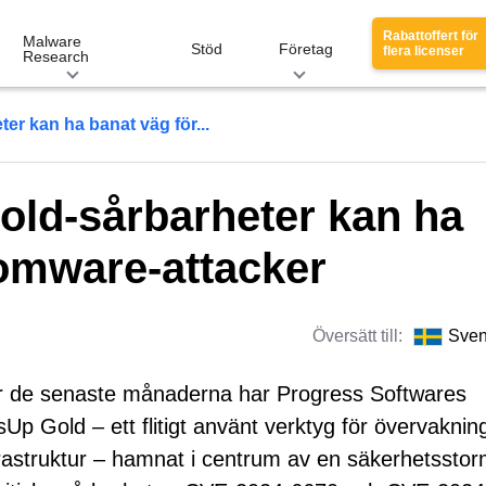
Rabattoffert för
Malware
Stöd
Företag
flera licenser
Research
er kan ha banat väg för...
old-sårbarheter kan ha
omware-attacker
Översätt till:
Sve
 de senaste månaderna har Progress Softwares
Up Gold – ett flitigt använt verktyg för övervaknin
frastruktur – hamnat i centrum av en säkerhetsstor