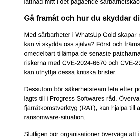
lättnad mitt i det pågående sårbarhetskao
Gå framåt och hur du skyddar d
Med sårbarheter i WhatsUp Gold skapar ru
kan vi skydda oss själva? Först och frä
omedelbart tillämpa de senaste patcharn
riskerna med CVE-2024-6670 och CVE-2024-6
kan utnyttja dessa kritiska brister.
Dessutom bör säkerhetsteam leta efter po
lagts till i Progress Softwares råd. Överva
fjärråtkomstverktyg (RAT), kan hjälpa till 
ransomware-situation.
Slutligen bör organisationer överväga at