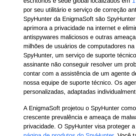
escritórios e sede global localizados em
1
por seu utilitário e serviço de correção
SpyHunter da EnigmaSoft são SpyHunter 
aprimora a privacidade na internet e el
antispywares maliciosos e outras ameaça
milhões de usuários de computadores na 
SpyHunter, um serviço de suporte técnico
assinante não conseguir resolver um pro
contar com a assistência de um agente de
nossa equipe de suporte técnico. Os age
personalizadas, adaptadas individualmen
A EnigmaSoft projetou o SpyHunter como 
crescente prevalência e ameaça de malwa
privacidade. O SpyHunter visa proteger a
página de produtos do SpyHunter
. Você 