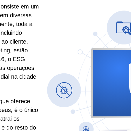
consiste em um
 em diversas
mente, toda a
incluindo
ao cliente,
ting, estão
016, o ESG
uas operações
dial na cidade
que oferece
eus, é o único
atrai os
 e do resto do