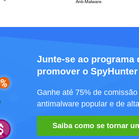
Anti-Malware.
Junte-se ao programa d
promover o SpyHunter
Ganhe até 75% de comissão
antimalware popular e de alt
Saiba como se tornar um