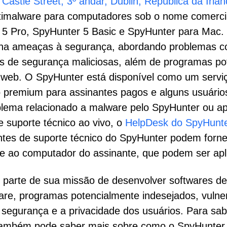
 Castle Street, 3º andar, Dublin, República da Ir
 antimalware para computadores sob o nome comercia
5 Pro, SpyHunter 5 Basic e SpyHunter para Mac.
imina ameaças à segurança, abordando problemas 
s de segurança maliciosas, além de programas po
web. O SpyHunter está disponível como um serviço
 premium para assinantes pagos e alguns usuários
blema relacionado a malware pelo SpyHunter ou ap
 suporte técnico ao vivo, o
HelpDesk do SpyHunt
ntes de suporte técnico do SpyHunter podem forn
te ao computador do assinante, que podem ser ap
parte de sua missão de desenvolver softwares de
re, programas potencialmente indesejados, vulner
 segurança e a privacidade dos usuários. Para sab
também pode saber mais sobre como o SpyHunter 