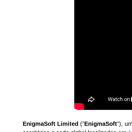
EnigmaSoft Limited
("
EnigmaSoft
"), u