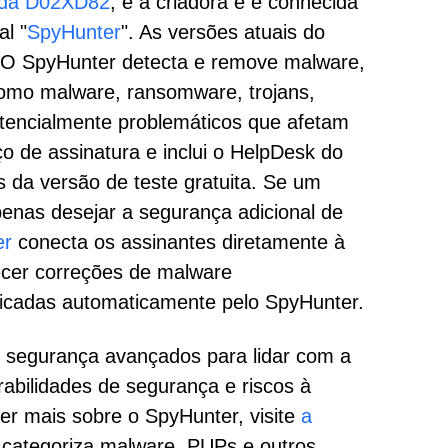
landa D02XD82
, é a criadora e é conhecida
l "
SpyHunter
". As versões atuais do
 O SpyHunter detecta e remove malware,
como malware, ransomware, trojans,
tencialmente problemáticos que afetam
 de assinatura e inclui o HelpDesk do
 da versão de teste gratuita. Se um
enas desejar a segurança adicional de
er
conecta os assinantes diretamente à
ecer correções de malware
licadas automaticamente pelo SpyHunter.
 segurança avançados para lidar com a
abilidades de segurança e riscos à
er mais sobre o SpyHunter, visite
a
categoriza malware, PUPs e outros