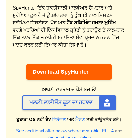
SpyHunter ਇੱਕ ਸ਼ਕਤੀਸ਼ਾਲੀ ਮਾਲਵੇਅਰ ਉਪਚਾਰ ਅਤੇ
ਸੁਰੱਖਿਆ ਟੂਲ ਹੈ ਜੋ ਉਪਭੋਗਤਾਵਾਂ ਨੂੰ ਡੂੰਘਾਈ ਨਾਲ ਸਿਸਟਮ
ਸੁਰੱਖਿਆ ਵਿਸ਼ਲੇਸ਼ਣ, ਖੋਜ ਅਤੇ
ਵੈੱਬ ਸਕਿਮਿੰਗ ਹਮਲਾ ਮੁਹਿੰਮ
ਵਰਗੇ ਖਤਰਿਆਂ ਦੀ ਇੱਕ ਵਿਸ਼ਾਲ ਸ਼੍ਰੇਣੀ ਨੂੰ ਹਟਾਉਣ ਦੇ ਨਾਲ-ਨਾਲ
ਇੱਕ-ਨਾਲ-ਇੱਕ ਤਕਨੀਕੀ ਸਹਾਇਤਾ ਸੇਵਾ ਪ੍ਰਦਾਨ ਕਰਨ ਵਿੱਚ
ਮਦਦ ਕਰਨ ਲਈ ਤਿਆਰ ਕੀਤਾ ਗਿਆ ਹੈ।
Download SpyHunter
ਆਪਣੇ ਕਾਰੋਬਾਰ ਦੇ ਪੈਸੇ ਬਚਾਓ!
ਮਲਟੀ-ਲਾਈਸੈਂਸ ਛੂਟ ਦਾ ਹਵਾਲਾ
ਤੁਹਾਡਾ OS ਨਹੀਂ ਹੈ?
ਵਿੰਡੋਜ਼®
ਅਤੇ
ਮੈਕ®
ਲਈ ਡਾਊਨਲੋਡ ਕਰੋ।
See additional offer below where available.
EULA
and
Privacy/Cookie Policy
.