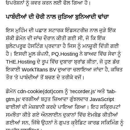
ਓਪਰੇਸ਼ਨਾਂ ਨੂੰ ਕਵਰ ਕਰਨ ਲਈ ਫੈਲ ਗਿਆ ਹੈ।
ਪਾਬੰਦੀਆਂ ਦੀ ਚੋਰੀ ਨਾਲ ਜੁੜਿਆ ਬੁਨਿਆਦੀ ਢਾਂਚਾ
ਇਸ ਮੁਹਿੰਮ ਦੀ ਪਛਾਣ ਸਟਾਰਕ ਇੰਡਸਟਰੀਜ਼ ਨਾਲ ਜੁੜੇ ਇੱਕ
ਸ਼ੱਕੀ ਡੋਮੇਨ ਦੀ ਜਾਂਚ ਦੌਰਾਨ ਕੀਤੀ ਗਈ ਸੀ, ਜੋ ਕਿ ਇੱਕ
ਬੁਲੇਟਪਰੂਫ ਹੋਸਟਿੰਗ ਪ੍ਰਦਾਤਾ ਹੈ ਜਿਸ ਨੂੰ ਮਨਜ਼ੂਰੀ ਦਿੱਤੀ ਗਈ
ਹੈ। ਇਸਦੀ ਮੂਲ ਕੰਪਨੀ, PQ.Hosting ਨੇ ਬਾਅਦ ਵਿੱਚ ਸੇਵਾ ਨੂੰ
THE.Hosting ਦੇ ਰੂਪ ਵਿੱਚ ਦੁਬਾਰਾ ਬ੍ਰਾਂਡ ਕੀਤਾ, ਜੋ ਹੁਣ ਡੱਚ
ਇਕਾਈ WorkTitans BV ਦੁਆਰਾ ਚਲਾਇਆ ਜਾਂਦਾ ਹੈ, ਕਥਿਤ
ਤੌਰ 'ਤੇ ਪਾਬੰਦੀਆਂ ਤੋਂ ਬਚਣ ਦੇ ਤਰੀਕੇ ਵਜੋਂ।
ਡੋਮੇਨ cdn-cookie(dot)com ਨੂੰ 'recorder.js' ਅਤੇ 'tab-
gtm.js' ਵਰਗੀਆਂ ਬਹੁਤ ਜ਼ਿਆਦਾ ਗੁੰਝਲਦਾਰ JavaScript
ਫਾਈਲਾਂ ਦੀ ਮੇਜ਼ਬਾਨੀ ਕਰਦੇ ਪਾਇਆ ਗਿਆ। ਇਹ ਸਕ੍ਰਿਪਟਾਂ
ਸਮਝੌਤਾ ਕੀਤੇ ਗਏ ਔਨਲਾਈਨ ਦੁਕਾਨਾਂ ਵਿੱਚ ਏਮਬੇਡ ਕੀਤੀਆਂ
ਗਈਆਂ ਸਨ, ਜਿੱਥੇ ਉਹਨਾਂ ਨੇ ਗੁਪਤ ਕ੍ਰੈਡਿਟ ਕਾਰਡ ਸਕਿਮਿੰਗ ਨੂੰ