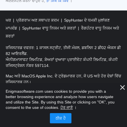
ਅਣਇੰਸਟੌਲ ਕਰਨਾ ਚਾਹੁੰਦੇ ਹੋ,
ਤਾਂ ਸਿੱਖੋ ਕਿ ਕਿਵੇਂ
।
ਘਰ
ਪ੍ਰੋਗਰਾਮ ਅਣ ਸਥਾਪਤ ਕਦਮ
SpyHunter ਦੇ ਧਮਕੀ ਮੁਲਾਂਕਣ
ਮਾਪਦੰਡ
SpyHunter ਵਾਧੂ ਨਿਯਮ ਅਤੇ ਸ਼ਰਤਾਂ
ਰੈਗਹੰਟਰ ਵਾਧੂ ਨਿਯਮ ਅਤੇ
ਸ਼ਰਤਾਂ
ਰਜਿਸਟਰਡ ਦਫਤਰ: 1 ਕਾਸਲ ਸਟ੍ਰੀਟ, ਤੀਜੀ ਮੰਜ਼ਲ, ਡਬਲਿਨ 2 ਡੀ02 ਐਕਸ ਡੀ
82 ਆਇਰਲੈਂਡ.
ਐਨੀਗਮਾਸਾਫਟ ਲਿਮਟਿਡ, ਸ਼ੇਅਰਾਂ ਦੁਆਰਾ ਪ੍ਰਾਈਵੇਟ ਕੰਪਨੀ ਲਿਮਟਿਡ, ਕੰਪਨੀ
ਰਜਿਸਟ੍ਰੇਸ਼ਨ ਨੰਬਰ 597114.
Mac ਅਤੇ MacOS Apple Inc. ਦੇ ਟ੍ਰੇਡਮਾਰਕ ਹਨ, ਜੋ US ਅਤੇ ਹੋਰ ਦੇਸ਼ਾਂ ਵਿੱਚ
ਰਜਿਸਟਰਡ ਹਨ।
Enigmasoftware.com uses cookies to provide you with a
ਕਾਪੀਰਾਈਟ 2016-
2026
. ਐਨੀਗਮਾਸੋਫਟ ਲਿਮਟਿਡ ਸਾਰੇ ਹੱਕ ਰਾਖਵੇਂ ਹਨ.
better browsing experience and analyze how users navigate
and utilize the Site. By using this Site or clicking on "OK", you
consent to the use of cookies.
ਹੋਰ ਜਾਣੋ
।