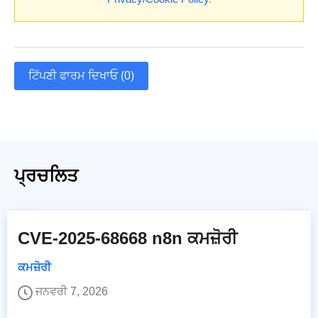
ਟਿੱਪਣੀ ਫਾਰਮ ਦਿਖਾਓ (0)
ਪ੍ਰਚਲਿਤ
CVE-2025-68668 n8n ਕਮਜ਼ੋਰੀ
ਕਮਜ਼ੋਰੀ
ਜਨਵਰੀ 7, 2026