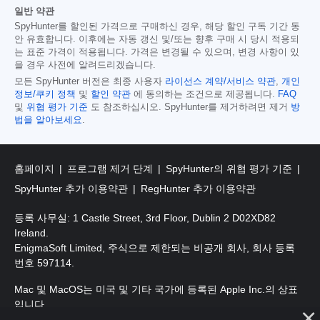
일반 약관
SpyHunter를 할인된 가격으로 구매하신 경우, 해당 할인 구독 기간 동
안 유효합니다. 이후에는 자동 갱신 및/또는 향후 구매 시 당시 적용되
는 표준 가격이 적용됩니다. 가격은 변경될 수 있으며, 변경 사항이 있
을 경우 사전에 알려드리겠습니다.
모든 SpyHunter 버전은 최종 사용자
라이선스 계약/서비스 약관
,
개인
정보/쿠키 정책
및
할인 약관
에 동의하는 조건으로 제공됩니다.
FAQ
및
위협 평가 기준
도 참조하십시오. SpyHunter를 제거하려면 제거
방
법을 알아보세요
.
홈페이지
프로그램 제거 단계
SpyHunter의 위협 평가 기준
SpyHunter 추가 이용약관
RegHunter 추가 이용약관
등록 사무실: 1 Castle Street, 3rd Floor, Dublin 2 D02XD82
Ireland.
EnigmaSoft Limited, 주식으로 제한되는 비공개 회사, 회사 등록
번호 597114.
Mac 및 MacOS는 미국 및 기타 국가에 등록된 Apple Inc.의 상표
입니다.