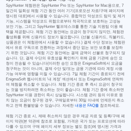
SpyHunter 체험판은 SpyHunter Pro 또는 SpyHunter for Mac용으로, 7
일간의 일회성 체험 기간 동안 여러 기기(프로모션 자료/구매 페이지에
명시된 대로)에서 사용할 수 있습니다. 종합적인 악성코드 탐지 및 제거
기능, 시스템을 악성코드 위협으로부터 적극적으로 보호하는 고성능
보안 기능, 그리고 SpyHunter 헬프데스크를 통한 기술 지원팀 이용 혜
택을 제공합니다. 체험 기간 동안에는 요금이 청구되지 않지만, 체험판
활성화를 위해 신용카드 정보가 필요합니다. (선불 신용카드, 직불카드,
상품권은 이 체험판에서 사용할 수 없습니다.) 결제 수단 정보는 체험판
에서 유료 구독으로 전환하는 과정에서 중단 없는 보안 보호를 보장하
기 위한 것입니다. 체험 기간 동안에는 결제 금액이 선불로 청구되지 않
습니다. 단, 결제 수단의 유효성을 확인하기 위해 금융 기관에 승인 요
청이 전송될 수 있습니다(이러한 승인 요청은 EnigmaSoft에서 요금을
청구하는 것이 아니며, 결제 수단 및/또는 금융 기관에 따라 계정 사용
가능 여부에 영향을 미칠 수 있습니다). 7일 체험 기간이 종료되기 전에
EnigmaSoft 웹사이트의 '내 계정' 섹션에서 또는 EnigmaSoft에 연락하
여 체험을 취소할 수 있습니다. 체험 기간 종료 후 즉시 요금이 청구되
는 것을 방지하려면 취소하는 것이 좋습니다. 체험 기간 중에 취소하면
SpyHunter 이용 권한이 즉시 상실됩니다. 시스템 관리 등의 이유로 원
치 않는 요금이 청구된 경우, 구매일로부터 30일 이내에 언제든지 취소
하고 전액 환불받을 수 있습니다. 자세한
내용은 FAQ를
참조하세요.
체험 기간 종료 시, 제때 취소하지 않은 경우 제공 자료 및 등록/구매 페
이지 약관(본 약관에 참조로 포함됨, 가격은 국가 또는 프로모션에 따라
다를 수 있으며 구매 페이지 세부 정보는 별도 참조)에 명시된 가격과