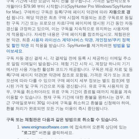
구독 기간에 대한 요금이 즉시 선불 청구됩니다. 가격은 일반적으로 6
개월마다
$79.98
부터 시작합니다(SpyHunter Pro Windows/SpyHunter
for Mac). 구매하신 구독은 등록/구매 페이지 약관에 따라
자동으로 갱
신
됩니다. 해당 약관은 최초 구매 시점에 적용되는 표준 구독료로 동일
한 구독 기간 또는 프로모션 자료/구매 페이지에 명시된 기간 동안 자동
갱신을 규정하고 있으며, 이는 구독을 지속적으로 유지하는 사용자에
게 적용됩니다. 자세한 내용은 구매 페이지를 참조하십시오. 체험판은
본 약관, 최종
사용자 라이선스 계약/서비스 약관
,
개인정보/쿠키 정책
및
할인 약관
의 적용을 받습니다. SpyHunter를 제거하려면
방법을 알
아보세요
.
구독 자동 갱신 결제 시, 각 결제일 전에 등록 시 제공하신 이메일 주소
로 알림 이메일이 발송됩니다. 체험 기간 시작 시, 계정당 하나의 기기
에서만 사용 가능한 활성화 코드가 제공됩니다. 구독은 제공 자료 및 등
록/구매 페이지 약관(본 약관에 참조로 포함됨, 가격은 국가 또는 프로
모션에 따라 다를 수 있으며 구매 페이지 세부 정보는 별도 참조)에 명
시된 가격 및 구독 기간으로 자동 갱신됩니다. 유료 구독 사용자의 경
우, 구독을 취소하더라도 유료 구독 기간이 종료될 때까지 제품을 계속
이용할 수 있습니다. 현재 구독 기간에 대한 환불을 원하시는 경우, 최
근 구매일로부터 30일 이내에 구독을 취소하고 환불을 신청해야 하며,
환불 처리가 완료되면 모든 기능 이용이 즉시 중단됩니다.
구독 또는 체험판은 다음과 같은 방법으로 취소할 수 있습니다.
www.enigmasoftware.com
에 접속하여 오른쪽 상단에 있는
"로그인"
버튼을 클릭하세요.