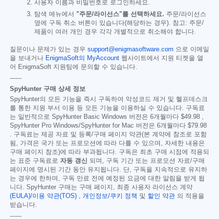
사용자 이름과 비밀번호로 로그인하세요.
탐색 메뉴에서
"주문/라이선스"를 선택하세요.
주문/라이선스
옆에 구독 취소 버튼이 있습니다(해당하는 경우). 참고: 주문/
제품이 여러 개인 경우 각각 개별적으로 취소해야 합니다.
질문이나 문제가 있는 경우
support@enigmasoftware.com
으로 이메일
을 보내거나
EnigmaSoft의 MyAccount
웹사이트에서 지원 티켓을 열
어 EnigmaSoft 지원팀에 문의할 수 있습니다.
------
SpyHunter 구매 상세 정보
SpyHunter의 모든 기능을 즉시 구독하여 악성코드 제거 및 헬프데스크
를 통한 지원 부서 이용 등 모든 기능을 이용하실 수 있습니다. 구독료
는 일반적으로 SpyHunter Basic Windows 버전은 6개월마다
$49.98
,
SpyHunter Pro Windows/SpyHunter for Mac 버전은 6개월마다
$79.98
. 구독료는 제공 자료 및 등록/구매 페이지 약관(본 계약에 참조로 포함
됨, 가격은 국가 또는 프로모션에 따라 다를 수 있으며, 자세한 내용은
구매 페이지 참조)에 따라 부과됩니다. 구독은 최초 구매 시점에 적용되
는 표준 구독료로
자동 갱신
되며, 구독 기간 또는 프로모션 자료/구매
페이지에 명시된 기간 동안 유지됩니다. 단, 구독을 지속적으로 유지하
는 경우에 한하며, 구독 만료 전에 예정된 요금에 대한 알림을 받게 됩
니다. SpyHunter 구매는 구매 페이지, 최종 사용자 라이선스 계약
(EULA)/이용 약관(TOS)
,
개인정보/쿠키 정책
및
할인 약관
의 적용을
받습니다.
------