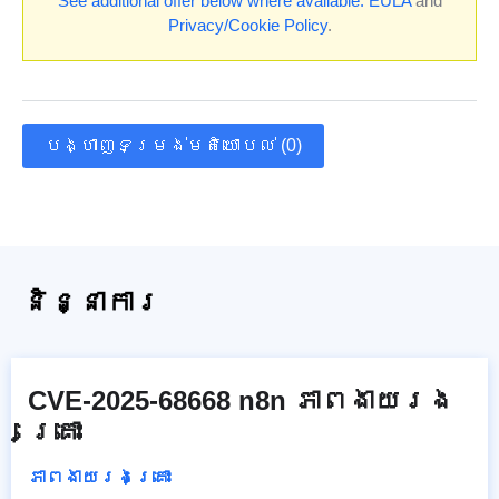
See additional offer below where available.
EULA
and
Privacy/Cookie Policy
.
បង្ហាញទម្រង់មតិយោបល់ (0)
និន្នាការ
CVE-2025-68668 n8n ភាពងាយរង
គ្រោះ
ភាពងាយរងគ្រោះ