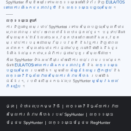
SpyHunter គឺស្ថិតនៅក្រោមលក្ខខណ្ឌនៅលើទំព័រទិញ
EULA/TOS
គោលការណ៍ឯកជនភាព/ខូឃី
និង
លក្ខខណ្ឌបញ្ចុះតម្លៃ
។
------
លក្ខខណ្ឌទូទៅ
ការទិញណាមួយសម្រាប់ SpyHunter ក្រោមតម្លៃបញ្ចុះតម្លៃគឺមាន
សុពលភាពសម្រាប់រយៈពេលជាវដែលបានផ្តល់ជូន។ បន្ទាប់ពីនោះ
តម្លៃស្តង់ដារដែលអាចអនុវត្តបាននៅពេលនោះនឹងអនុវត្ត
សម្រាប់ការបន្តដោយស្វ័យប្រវត្តិ និង/ឬការទិញនាពេល
អនាគត។ តម្លៃអាចមានការផ្លាស់ប្តូរ ទោះបីជាយើងនឹងជូន
ដំណឹងដល់អ្នកជាមុនអំពីការផ្លាស់ប្តូរតម្លៃក៏ដោយ។
កំណែ SpyHunter ទាំងអស់គឺអាស្រ័យលើការយល់ព្រមរបស់អ្នក
ចំពោះ
EULA/TOS
គោលការណ៍ឯកជនភាព/ខូគី
និង
លក្ខខណ្ឌ
បញ្ចុះតម្លៃ
របស់យើង។ សូមមើល
សំណួរដែលសួរញឹកញាប់
និង
លក្ខណៈវិនិច្ឆ័យវាយតម្លៃការគំរាមកំហែង
របស់យើង
ផងដែរ។ ប្រសិនបើអ្នកចង់លុប SpyHunter
សូមស្វែងយល់
ពីរបៀប
។
ផ្ទះ
ជំហានលុបកម្មវិធី
លក្ខណៈវិនិច្ឆ័យការវាយ
តម្លៃការគំរាមកំហែងរបស់ SpyHunter
លក្ខខណ្ឌ
បន្ថែម SpyHunter
លក្ខខណ្ឌបន្ថែម RegHunter