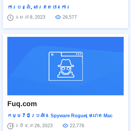
ការបន្លំ
,
សារឥតបានការ
ឧសភា 8, 2023
26,577
Fuq.com
កម្មវិធីប្រឆាំង Spyware Rogue
,
មេរោគ Mac
ខែមិថុនា 26, 2023
22,776