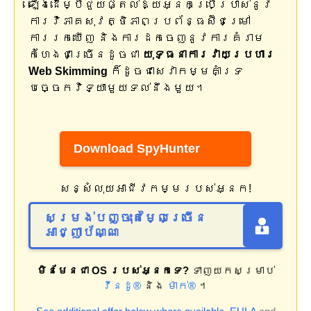
ឡើងដើម្បីជួយផ្តល់ឱ្យអ្នកប្រើប្រាស់នូវ
ការវិភាគសុវត្ថិភាពប្រព័ន្ធស៊ីជម្រៅ
ការរកឃើញ និងការដកចេញនូវការគំរាម
កំហែងជាច្រើនដូចជា
យុទ្ធនាការវាយប្រហារ
Web Skimming
ក៏ដូចជាសេវាកម្មគាំទ្រ
បច្ចេកវិទ្យាមួយទល់នឹងមួយ។
Download SpyHunter
សន្សំលុយអាជីវកម្មរបស់អ្នក!
សម្រង់បញ្ចុះតម្លៃច្រើន
អាជ្ញាប័ណ្ណ
មិនមែនជា OS របស់អ្នកទេ?
ទាញយកសម្រាប់
វីនដូ®
និង
ម៉ាក់®
។