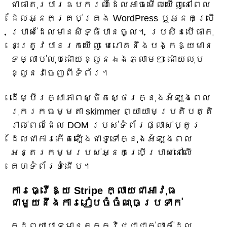
ជា​ធាតុ​របារ​ឧបករណ៍​ដែល​អាច​មើល​ឃើញ​នៅ​ពេល​
ដែល​អ្នក​គ្រប់គ្រង WordPress ឬ​អ្នក​ប្រើ
ប្រាស់​ដែល​មាន​សិទ្ធិ​បាន​ចូល។ ប្រសិនបើ​ធាតុ​
នេះ​ត្រូវ​បាន​រក​ឃើញ មេរោគ​នឹង​បង្ក​ឱ្យ​មាន​
ទម្លាប់​លុប​ដោយ​ខ្លួន​ឯង​ភ្លាមៗ ដោយ​លុប​
ខ្លួន​វា​ចេញ​ពី​ទំព័រ។
ដើម្បីរក្សាភាពស្ថិតស្ថេរក្នុងអំឡុងពេល
រុករកធម្មតា skimmer ព្យាយាមប្រតិបត្តិ
រាល់ពេលដែល DOM របស់ទំព័រផ្លាស់ប្តូរ
ដែលជាការកើតឡើងជាទូទៅក្នុងអំឡុងពេល
អន្តរកម្មរបស់អ្នកប្រើប្រាស់នៅលើ
គេហទំព័រទំនើប។
ការធ្វើឱ្យ Stripe ក្លាយជាអាវុធ
ជាមួយនឹងការរៀបចំចំណុចប្រទាក់
កូដព្យាបាទមានតក្កវិជ្ជាជាក់លាក់ដែល