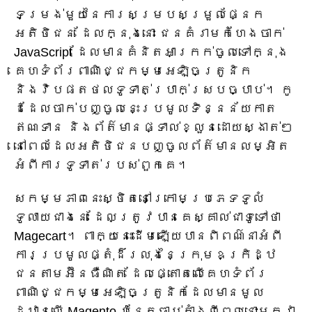
ទម្រង់មួយនៃការសម្របសម្រួលផ្នែក
អតិថិជន ដែលក្នុងនោះ ជនគំរាមកំហែងចាក់
JavaScript ដែលមានគំនិតអាក្រក់ចូលទៅក្នុង
គេហទំព័រពាណិជ្ជកម្មអេឡិចត្រូនិក
និងវិបផតថលទូទាត់ប្រាក់ស្របច្បាប់។ កូ
ដដែលចាក់បញ្ចូលនេះប្រមូលទិន្នន័យកាត
ឥណទាន និងព័ត៌មានផ្ទាល់ខ្លួនដោយស្ងាត់ៗ
នៅពេលដែលអតិថិជនបញ្ចូលព័ត៌មានលម្អិត
អំពីការទូទាត់របស់ពួកគេ។
សកម្មភាពនេះស្ថិតនៅក្រោមប្រភេទទូលំ
ទូលាយជាងនេះ ដែលត្រូវបានគេស្គាល់ជាទូទៅថា
Magecart។ ពាក្យនេះដើមឡើយបានពិពណ៌នាអំពី
ការប្រមូលផ្តុំដ៏រលុងនៃក្រុមឧក្រិដ្ឋ
ជនតាមអ៊ីនធឺណិត ដែលផ្តោតលើគេហទំព័រ
ពាណិជ្ជកម្មអេឡិចត្រូនិកដែលមានមូល
ដ្ឋានលើ Magento ប៉ុន្តែចាប់តាំងពីពេលនោះមកវា