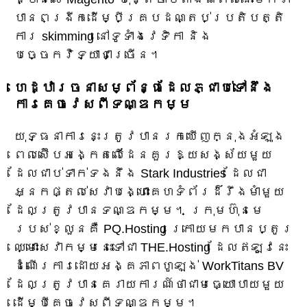
បានពង្រីកដើម្បីគ្របដណ្តប់ប្រតិបត្តិ
ការ skimming នៅទូទាំងវេទិកា និង
បច្ចេកវិទ្យាជាច្រើន។
ហេដ្ឋារចនាសម្ព័ន្ធដែលភ្ជាប់ទៅនឹង
ការគេចវេសពីទណ្ឌកម្ម
យុទ្ធនាការនេះត្រូវបានរកឃើញក្នុងអំឡុង
ពេលស៊ើបអង្កេតលើដែនគួរឱ្យសង្ស័យមួយ
ដែលជាប់ទាក់ទងនឹង Stark Industries ដែលជា
អ្នកផ្តល់សេវាបង្ហោះគេហទំព័រដ៏រឹងមាំមួយ
ដែលត្រូវបានទណ្ឌកម្ម។ ក្រុមហ៊ុនមេ
របស់ខ្លួនគឺ PQ.Hosting ក្រោយមកបានប្តូរ
ឈ្មោះសេវាកម្មនេះទៅជា THE.Hosting ដែលឥឡូវនេះ
ដំណើរការដោយអង្គភាពហូឡង់ WorkTitans BV
ដែលត្រូវបានគេរាយការណ៍ថាជាមធ្យោបាយមួយ
ដើម្បីគេចវេសពីទណ្ឌកម្ម។