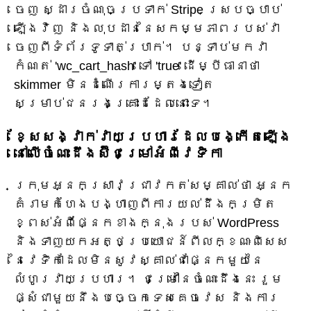
ចេញ ស្ដារចំណុចប្រទាក់ Stripe ស្របច្បាប់
ឡើងវិញ និងលុបដាននៃសកម្មភាពរបស់វា
ចេញពីទំព័រទូទាត់ប្រាក់។ បន្ទាប់មកវា
កំណត់ 'wc_cart_hash' ទៅ 'true' ដើម្បីធានាថា
skimmer មិនដំណើរការម្តងទៀត
សម្រាប់ជនរងគ្រោះដដែលនោះទេ។
ខ្សែសង្វាក់វាយប្រហារដែលបង្កើតឡើង
នៅលើចំណេះដឹងស៊ីជម្រៅអំពីវេទិកា
ក្រុមអ្នកស្រាវជ្រាវកត់សម្គាល់ថា អ្នក
គំរាមកំហែងបង្ហាញពីការយល់ដឹងកម្រិត
ខ្ពស់អំពីផ្នែកខាងក្នុងរបស់ WordPress
និងទាញយកអត្ថប្រយោជន៍ពីលក្ខណៈពិសេស
នៃវេទិកាដែលមិនសូវស្គាល់ជាផ្នែកមួយនៃ
លំហូរវាយប្រហារ។ ជម្រៅនៃចំណេះដឹងនេះ រួម
ផ្សំជាមួយនឹងបច្ចេកទេសគេចវេស និងការ