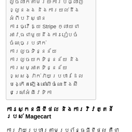
លួចលាក់តាមរយៈការបំផ្លាញ
ខ្លួនឯង និងការយល់ដឹង
អំពីបរិស្ថាន
ការធ្វើឱ្យ Stripe ក្លាយជា
អាវុធជាមួយនឹងការរៀបចំ
ចំណុចប្រទាក់
ការលួចទិន្នន័យ
ការលួចយកទិន្នន័យ និង
ការសម្អាតទិន្នន័យ
ខ្សែសង្វាក់វាយប្រហារដែល
បង្កើតឡើងនៅលើចំណេះដឹងស៊ី
ជម្រៅអំពីវេទិកា
ការស្កេនឌីជីថល និងការវិវត្តន៍
របស់ Magecart
ការវាយប្រហារតាមប្រព័ន្ធឌីជីថល គឺជា