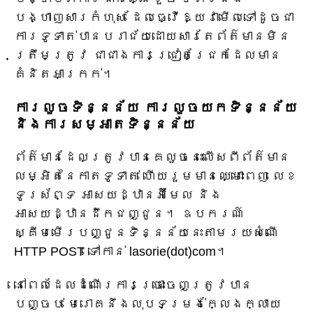
បង្ហាញសារកំហុស ដែលធ្វើឱ្យវាមើលទៅដូចជា
ការទូទាត់បានបរាជ័យដោយសារតែព័ត៌មានមិន
ត្រឹមត្រូវ ជាជាងការជ្រៀតជ្រែកដែលមាន
គំនិតអាក្រក់។
ការលួចទិន្នន័យ ការលួចយកទិន្នន័យ
និងការសម្អាតទិន្នន័យ
ព័ត៌មានដែលត្រូវបានគេលួចនេះលើសពីព័ត៌មាន
លម្អិតនៃកាតទូទាត់ ហើយរួមមានឈ្មោះពេញ លេខ
ទូរស័ព្ទ អាសយដ្ឋានអ៊ីមែល និង
អាសយដ្ឋានដឹកជញ្ជូន។ ឧបករណ៍
ស្គីមមើរបញ្ជូនទិន្នន័យនេះតាមរយៈសំណើ
HTTP POST ទៅកាន់ lasorie(dot)com។
នៅពេលដែលដំណើរការច្រោះចេញត្រូវបាន
បញ្ចប់ មេរោគនឹងលុបទម្រង់ក្លែងក្លាយ