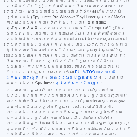
ប្រែប្រួលទៅតាមប្រទេស ឬការផ្សព្វផ្សាយក្នុងមួយព័ត៌មាន
លម្អិតទំព័រទិញ) ប្រសិនបើអ្នកមិនទាន់បានលុបចោលទាន់
ពេលវេលា។ ជាធម្មតាតម្លៃចាប់ផ្តើមពី
$79.98
រៀងរាល់ប្រាំ
មួយខែម្តង (SpyHunter Pro Windows/SpyHunter សម្រាប់ Mac)។
ការជាវដែលអ្នកបានទិញនឹងត្រូវបាន
បន្តដោយ
ស្វ័យប្រវត្តិ
ស្របតាមលក្ខខណ្ឌទំព័រចុះឈ្មោះ/ទិញ ដែល
ផ្តល់ជូនសម្រាប់ការបន្តដោយស្វ័យប្រវត្តិតាមថ្លៃជាវ
ស្តង់ដារដែលអាចអនុវត្តបាននៅពេលនោះ ដែលមានសុពលភាពនៅ
ពេលទិញដំបូងរបស់អ្នក និងសម្រាប់រយៈពេលជាវដូចគ្នា ឬ
ដូចដែលបានកំណត់នៅក្នុងទំព័រសម្ភារៈផ្សព្វផ្សាយ/ទិញ
ដោយផ្តល់ថាអ្នកជាអ្នកប្រើប្រាស់ជាវជាបន្តបន្ទាប់ និង
មិនមានការរំខាន។ សូមមើលទំព័រទិញសម្រាប់ព័ត៌មាន
លម្អិត។ ការសាកល្បងស្ថិតនៅក្រោមលក្ខខណ្ឌទាំងនេះ
កិច្ចព្រមព្រៀងរបស់អ្នកចំពោះ
EULA/TOS
គោលការណ៍
ឯកជនភាព/ខូគី
និង
លក្ខខណ្ឌបញ្ចុះតម្លៃ
។ ប្រសិនបើ
អ្នកចង់លុប SpyHunter
សូមស្វែងយល់ពីរបៀប
។
សម្រាប់ការទូទាត់លើការបន្តការជាវរបស់អ្នកដោយ
ស្វ័យប្រវត្តិ ការរំលឹកតាមអ៊ីមែលនឹងត្រូវបានផ្ញើទៅកាន់
អាសយដ្ឋានអ៊ីមែលដែលអ្នកបានផ្តល់ឱ្យនៅពេលអ្នកចុះឈ្មោះ
មុនកាលបរិច្ឆេទទូទាត់នីមួយៗ។ នៅពេលចាប់ផ្តើមការ
សាកល្បងរបស់អ្នក អ្នកនឹងទទួលបានលេខកូដធ្វើឱ្យ
សកម្មដែលត្រូវបានកំណត់ឱ្យប្រើប្រាស់សម្រាប់ការ
សាកល្បងតែមួយប៉ុណ្ណោះ និងសម្រាប់ឧបករណ៍តែមួយប៉ុណ្ណោះក្នុង
មួយគណនី។ ការជាវរបស់អ្នកនឹងបន្តដោយស្វ័យប្រវត្តិ
ក្នុងតម្លៃ និងសម្រាប់រយៈពេលជាវ ស្របតាមសម្ភារៈ