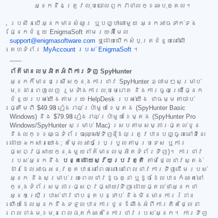
អ្នកនឹងត្រូវលុបចោលពួកវាជាលក្ខណៈបុគ្គល។
ប្រសិនបើអ្នកមានសំណួរ ឬបញ្ហាណាមួយ អ្នកអាចទាក់ទង
ផ្នែកជំនួយ EnigmaSoft តាមរយៈអ៊ីមែល
support@enigmasoftware.com
ឬដោយបើកសំបុត្រជំនួយនៅលើ
គេហទំព័រ
MyAccount របស់ EnigmaSoft
។
------
ព័ត៌មានលម្អិតអំពីការទិញ SpyHunter
អ្នកក៏មានជម្រើសក្នុងការជាវ SpyHunter ភ្លាមៗសម្រាប់
មុខងារពេញលេញ រួមទាំងការលុបមេរោគ និងការចូលប្រើផ្នែក
ជំនួយរបស់យើងតាមរយៈ HelpDesk របស់យើង ជាធម្មតាចាប់
ផ្តើមពី
$49.98
រៀងរាល់ប្រាំមួយខែម្តង (SpyHunter Basic
Windows) និង
$79.98
រៀងរាល់ប្រាំមួយខែម្តង (SpyHunter Pro
Windows/SpyHunter សម្រាប់ Mac) ស្របតាមសម្ភារៈផ្តល់ជូន
និងលក្ខខណ្ឌទំព័រចុះឈ្មោះ/ទិញ (ដែលត្រូវបានបញ្ចូលនៅទីនេះ
ដោយឯកសារយោង; តម្លៃអាចប្រែប្រួលតាមប្រទេស ឬការ
ផ្សព្វផ្សាយក្នុងមួយព័ត៌មានលម្អិតទំព័រទិញ)។ ការជាវ
របស់អ្នកនឹង
បន្តដោយស្វ័យប្រវត្តិ
តាមថ្លៃជាវស្តង់
ដារដែលអាចអនុវត្តបាននៅពេលនោះ នៅពេលជាវការទិញដើមរបស់
អ្នក និងសម្រាប់រយៈពេលជាវដូចគ្នា ឬដូចដែលបានកំណត់នៅ
ក្នុងទំព័រសម្ភារៈផ្សព្វផ្សាយ/ទិញ ដោយផ្តល់ថាអ្នកជា
អ្នកប្រើប្រាស់ជាវជាបន្តបន្ទាប់ និងមិនមានការរំខាន
ហើយដែលអ្នកនឹងទទួលបានការជូនដំណឹងអំពីការគិតថ្លៃនា
ពេលខាងមុខមុនពេលផុតកំណត់នៃការជាវរបស់អ្នក។ ការទិញ