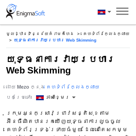
Skip
to
ភាសាខ្មែរ
content
មូលដ្ឋានទិន្នន័យគំរាមកំហែង
គេហទំព័រក្លែងក្លាយ
យុទ្ធនាការវាយប្រហារ Web Skimming
យុទ្ធនាការវាយប្រហារ
Web Skimming
ដោយ
Mezo
ក្នុង
គេហទំព័រក្លែងក្លាយ
បកប្រែទៅ៖
ភាសាខ្មែរ
ក្រុមអ្នកស្រាវជ្រាវសន្តិសុខតាម
អ៊ីនធឺណិតបានរកឃើញយុទ្ធនាការលួចចូល
គេហទំព័រទ្រង់ទ្រាយធំមួយ ដែលនៅតែសកម្ម