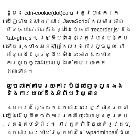
ដូមេន cdn-cookie(dot)com ត្រូវបានគេរក
ឃើញថាបង្ហោះឯកសារ JavaScript ដែលមានភាព
មិនច្បាស់លាស់យ៉ាងខ្លាំងដូចជា 'recorder.js' និង
'tab-gtm.js'។ ស្គ្រីបទាំងនេះត្រូវបានបង្កប់
ទៅក្នុងហាងអនឡាញដែលរងការលួចចូល ជា
កន្លែងដែលស្គ្រីបទាំងនេះអាចឱ្យមាន
ការលួចចូលដោយសម្ងាត់តាមរយៈកាត
ឥណទាន។
លួចលាក់តាមរយៈការបំផ្លាញខ្លួនឯង
និងការយល់ដឹងអំពីបរិស្ថាន
ឧបករណ៍​លួច​យក​ឯកសារ​នេះ​ត្រូវ​បាន​រចនា​
ឡើង​ដើម្បី​គេច​ពី​ការ​រក​ឃើញ​ដោយ​អ្នក​គ្រប់
គ្រង​គេហទំព័រ។ វា​ត្រួតពិនិត្យ​គំរូ​វត្ថុ​
ឯកសារ​សម្រាប់​វត្តមាន​នៃ 'wpadminbar' ដែល​