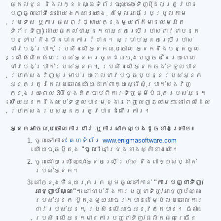
ផ្តល់ជូន និងលក្ខខណ្ឌទំព័រចុះឈ្មោះ/ទិញ (ដែលត្រូវបាន
បញ្ចូលនៅទីនេះដោយឯកសារយោង; តម្លៃអាចប្រែប្រួលតាម
ប្រទេស ឬការផ្សព្វផ្សាយក្នុងមួយព័ត៌មានលម្អិត
ទំព័រទិញ) ដោយផ្តល់ថាអ្នកជាអ្នកប្រើប្រាស់ជាវជាបន្ត
បន្ទាប់ និងមិនមានការរំខាន។ សម្រាប់អ្នកប្រើប្រាស់
ជាវបង់ប្រាក់ ប្រសិនបើអ្នកលុបចោល អ្នកនឹងបន្តចូល
ប្រើផលិតផលរបស់អ្នករហូតដល់ចុងបញ្ចប់នៃរយៈពេល
ជាវបង់ប្រាក់របស់អ្នក។ ប្រសិនបើអ្នកចង់ទទួលបាន
ប្រាក់សងវិញសម្រាប់រយៈពេលជាវបច្ចុប្បន្នរបស់អ្នក
អ្នកត្រូវតែលុបចោល ហើយដាក់ពាក្យស្នើសុំប្រាក់សងវិញ
ក្នុងរយៈពេល 30 ថ្ងៃគិតចាប់ពីការទិញថ្មីបំផុតរបស់អ្នក
ហើយអ្នកនឹងឈប់ទទួលបានមុខងារពេញលេញភ្លាមៗ នៅពេលដែល
ប្រាក់សងរបស់អ្នកត្រូវបានដំណើរការ។
អ្នកអាចលុបចោលការជាវ ឬការសាកល្បងដូចខាងក្រោម៖
ចូលទៅកាន់
គេហទំព័រ www.enigmasoftware.com
ហើយចុចប៊ូតុង
"ចូល"
នៅជ្រុងខាងស្តាំខាងលើ។
ចូលដោយប្រើឈ្មោះអ្នកប្រើប្រាស់ និងពាក្យសម្ងាត់
របស់អ្នក។
នៅក្នុងម៉ឺនុយរុករក សូមចូលទៅកាន់
"ការបញ្ជាទិញ/
អាជ្ញាប័ណ្ណ"។
នៅជាប់នឹងការបញ្ជាទិញ/អាជ្ញាប័ណ្ណ
របស់អ្នក ប៊ូតុងមួយអាចរកបានដើម្បីលុបចោលការ
ជាវរបស់អ្នក ប្រសិនបើអាចអនុវត្តបាន។ ចំណាំ៖
ប្រសិនបើអ្នកមានការបញ្ជាទិញ/ផលិតផលច្រើន