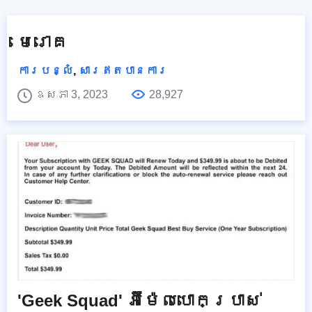
មេរោគ
ការបន្លំ
,
សារឥតបានការ
ឧសភា 3, 2023
28,927
'Geek Squad' អ៊ីម៉ែលបោកប្រាស់