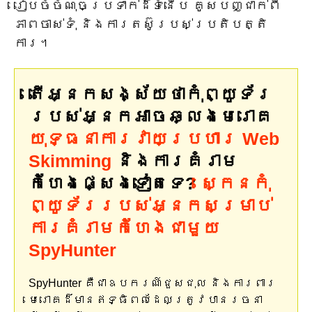
រៀបចំចំណុចប្រទាក់ដ៏ទំនើប គូសបញ្ជាក់ពី
ភាពចាស់ទុំ និងការតស៊ូរបស់ប្រតិបត្តិ
ការ។
តើអ្នកសង្ស័យថាកុំព្យូទ័រ
របស់អ្នកអាចឆ្លងមេរោគ
យុទ្ធនាការវាយប្រហារ Web
Skimming
និងការគំរាម
កំហែងផ្សេងទៀតទេ?
ស្កេនកុំ
ព្យូទ័ររបស់អ្នកសម្រាប់
ការគំរាមកំហែងជាមួយ
SpyHunter
SpyHunter គឺជាឧបករណ៍ជួសជុល និងការពារ
មេរោគដ៏មានឥទ្ធិពលដែលត្រូវបានរចនា