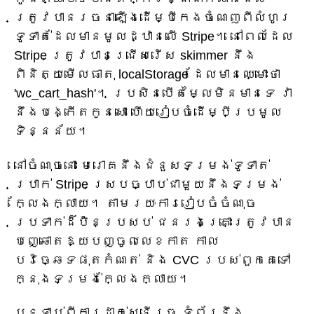
ត្រូវបានរចនាឡើងដើម្បីកេងចំណេញពីលំហូរ
ទូទាត់ដែលមានមូលដ្ឋានលើ Stripe។ នៅពេលដែល
Stripe ត្រូវបានជ្រើសរើស skimmer នឹង
ពិនិត្យមើលធាតុ localStorage ដែលមានឈ្មោះថា
'wc_cart_hash'។ ប្រសិនបើតម្លៃមិនមានទេ វា
នឹងបង្កើតកូនសោ ហើយរៀបចំដើម្បីប្រមូល
ទិន្នន័យ។
នៅចំណុចនោះ មេរោគនឹងជំនួសទម្រង់ទូទាត់
ប្រាក់ Stripe ស្របច្បាប់ជាមួយនឹងទម្រង់
ក្លែងក្លាយ។ តាមរយៈការរៀបចំចំណុច
ប្រទាក់ដ៏ប៉ិនប្រសប់ ជនរងគ្រោះត្រូវបាន
បញ្ឆោតឱ្យបញ្ចូលលេខកាត កាល
បរិច្ឆេទផុតកំណត់ និង CVC របស់ពួកគេទៅ
ក្នុងទម្រង់ក្លែងក្លាយ។
បន្ទាប់ពីការដាក់ស្នើរួច ទំព័រនឹង