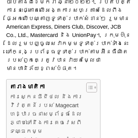
ចាប់តាំងពីខែមករា ឆ្នាំ២០២២។ ប្រតិបត្តិ
ការនេះផ្តោតលើអង្គការសហគ្រាសដែលពឹង
ផ្អែកលើបណ្តាញទូទាត់ប្រាក់សំខាន់ៗ រួមមាន
American Express, Diners Club, Discover, JCB
Co., Ltd., Mastercard និង UnionPay។ ក្រុមហ៊ុន
ដែលរួមបញ្ចូលសេវាកម្មទូទាត់ប្រាក់ទាំងនេះ
ទៅក្នុងប្រព័ន្ធទូទាត់ប្រាក់តាមអ៊ីនធឺណិត
របស់ពួកគេត្រូវបានវាយតម្លៃថា
មានហានិភ័យខ្ពស់បំផុត។
តារាង​មាតិកា
ការស្កេនឌីជីថល និងការ
វិវត្តន៍របស់ Magecart
ហេដ្ឋារចនាសម្ព័ន្ធដែល
ភ្ជាប់ទៅនឹងការគេចវេសពី
ទណ្ឌកម្ម