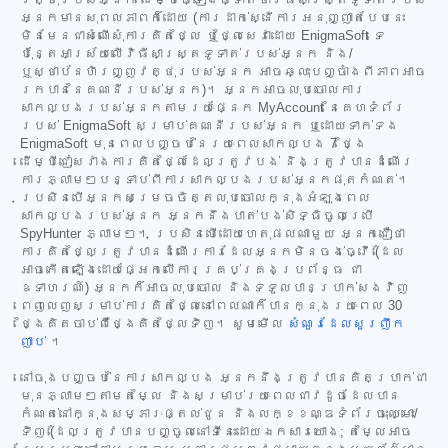
វត្ថុរបស់អ្នក ដើម្បីផ្ទៀងផ្ទាត់ថាវិធីសាស្ត្រទូទាត់របស់
អ្នកមានសុពលភាពក៏ដោយ (ការដាក់ស្នើការអនុញ្ញាតបែបនេះ
មិនមែនជាសំណើសុំការគិតថ្លៃ ឬថ្លៃសេវាដោយ EnigmaSoft ទេ
ប៉ុន្តែអាស្រ័យលើវិធីសាស្ត្រទូទាត់របស់អ្នក និង/
ឬស្ថាប័នហិរញ្ញវត្ថុរបស់អ្នក អាចឆ្លុះបញ្ចាំងពីភាពអាច
រកបាននៃគណនីរបស់អ្នក)។ អ្នកអាចលុបចោលការ
សាកល្បងរបស់អ្នកតាមរយៈផ្នែក MyAccount នៃគេហទំព័រ
របស់ EnigmaSoft សម្រាប់គណនីរបស់អ្នក ឬដោយទាក់ទង
EnigmaSoft មុនពេលបញ្ចប់នៃរយៈពេលសាកល្បង 7 ថ្ងៃ
ដើម្បីជៀសវាងការគិតថ្លៃដែលត្រូវបង់ និងត្រូវបានដំណើរ
ការភ្លាមៗបន្ទាប់ពីការសាកល្បងរបស់អ្នកផុតកំណត់។
ប្រសិនបើអ្នកសម្រេចចិត្តលុបចោលក្នុងអំឡុងពេល
សាកល្បងរបស់អ្នក អ្នកនឹងបាត់បង់សិទ្ធិចូលប្រើ
SpyHunter ភ្លាមៗ។ ប្រសិនបើដោយហេតុផលណាមួយ អ្នកជឿថា
ការគិតថ្លៃត្រូវបានដំណើរការដែលអ្នកមិនចង់ធ្វើ (ដែល
អាចកើតឡើងដោយផ្អែកលើការគ្រប់គ្រងប្រព័ន្ធ ជា
ឧទាហរណ៍) អ្នកក៏អាចលុបចោល និងទទួលបានប្រាក់សងវិញ
ពេញលេញសម្រាប់ការគិតថ្លៃនៅពេលណាក៏បានក្នុងរយៈពេល 30
ថ្ងៃគិតចាប់ពីថ្ងៃគិតថ្លៃទិញ។ សូមមើល
សំណួរដែលសួរញឹក
ញាប់
។
នៅចុងបញ្ចប់នៃការសាកល្បង អ្នកនឹងត្រូវបានគិតប្រាក់ជា
មុនភ្លាមៗតាមតម្លៃ និងសម្រាប់រយៈពេលជាវដូចដែលបាន
កំណត់នៅក្នុងសម្ភារៈផ្តល់ជូន និងលក្ខខណ្ឌទំព័រចុះឈ្មោះ/
ទិញ (ដែលត្រូវបានបញ្ចូលនៅទីនេះដោយឯកសារយោង; តម្លៃអាច