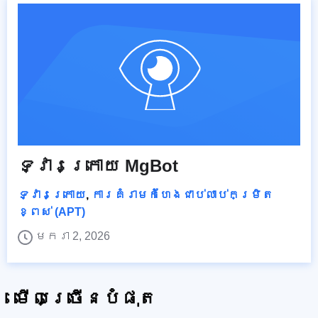
ទ្វារក្រោយ MgBot
ទ្វារក្រោយ
,
ការគំរាមកំហែងជាប់លាប់កម្រិត
ខ្ពស់ (APT)
មករា 2, 2026
មើលច្រើនបំផុត