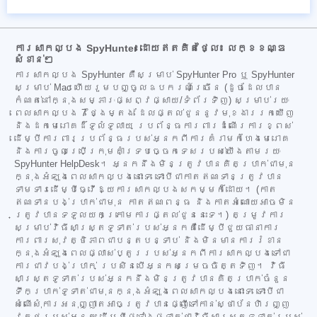
ការសាកល្បង SpyHunter ដោយឥតគិតថ្លៃ៖ លក្ខខណ្ឌ
សំខាន់ៗ
ការសាកល្បង SpyHunter គឺសម្រាប់ SpyHunter Pro ឬ SpyHunter
សម្រាប់ Mac ហើយរួមបញ្ចូលឧបករណ៍ច្រើន (ដូចដែលបាន
កំណត់នៅក្នុងសម្ភារៈផ្សព្វផ្សាយ/ទំព័រទិញ) សម្រាប់រយៈ
ពេលសាកល្បង 7 ថ្ងៃម្តង ដែលផ្តល់ជូននូវមុខងាររកឃើញ
និងដកមេរោគដ៏ទូលំទូលាយ ប្រព័ន្ធការពារដំណើរការខ្ពស់
ដើម្បីការពារប្រព័ន្ធរបស់អ្នកពីការគំរាមកំហែងមេរោគ
និងការចូលប្រើក្រុមគាំទ្របច្ចេកទេសរបស់យើងតាមរយៈ
SpyHunter HelpDesk។ អ្នកនឹងមិនត្រូវបានគិតប្រាក់ជាមុន
ក្នុងអំឡុងពេលសាកល្បងនោះទេ ទោះបីជាកាតឥណទានត្រូវបាន
ទាមទារដើម្បីធ្វើឱ្យការសាកល្បងសកម្មក៏ដោយ។ (កាត
ឥណទានបង់ប្រាក់ជាមុន កាតឥណពន្ធ និងកាតអំណោយអាចមិន
ត្រូវបានទទួលយកក្រោមការផ្តល់ជូននេះទេ។) តម្រូវការ
សម្រាប់វិធីសាស្ត្រទូទាត់របស់អ្នកគឺដើម្បីជួយធានាការ
ការពារសុវត្ថិភាពជាបន្តបន្ទាប់ និងមិនមានការរំខាន
ក្នុងអំឡុងពេលផ្លាស់ប្តូររបស់អ្នកពីការសាកល្បងទៅជា
ការជាវបង់ប្រាក់ ប្រសិនបើអ្នកសម្រេចចិត្តទិញ។ វិធី
សាស្ត្រទូទាត់របស់អ្នកនឹងមិនត្រូវបានគិតប្រាក់ចំនួន
ទឹកប្រាក់ទូទាត់ជាមុនក្នុងអំឡុងពេលសាកល្បងនោះទេ ទោះបីជា
សំណើសុំការអនុញ្ញាតអាចត្រូវបានផ្ញើទៅកាន់ស្ថាប័នហិរញ្ញ