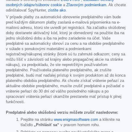
osobných údajov/súborov cookie
a
Zľavovým podmienkam
. Ak chcete
odinštalovať SpyHunter,
zistite ako
.
V prípade platby za automatické obnovenie predplatného vám bude
pred každým dátumom platby zaslaná e-mailová pripomienka na e-
mailovú adresu, ktorú ste uviedli pri registrácii. Na začiatku skúšobnej
doby dostanete aktivačný kód, ktorý je obmedzený na použitie iba na
jednu skúšobnú dobu a iba na jedno zariadenie na účet. Vaše
predplatné sa automaticky obnoví za cenu a na obdobie predplatného
v súlade s ponukovými materiálmi a podmienkami
registračnej/nákupnej stránky (ktoré sú tu zahrnuté odkazom; ceny sa
môžu líšiť v závislosti od krajiny alebo propagačnej akcie na stránke
nákupu), za predpokladu, že ste nepretržitým používateľom
predplatného. Používatelia plateného predplatného, ak zrušíte
predplatné, budú mať naďalej prístup k svojim produktom až do konca
plateného obdobia predplatného. Ak chcete získať vrátenie peňazí za
aktuálne obdobie predplatného, musíte zrušiť predplatné a požiadať o
vrátenie peňazí do 30 dní od vášho posledného nákupu a po
spracovaní vrátenia peňazí okamžite prestanete mať prístup k plnej
funkčnosti.
Predplatné alebo skúšobnú verziu môžete zrušiť nasledovne:
Prejdite na stránku
www.enigmasoftware.com
a kliknite na
tlačidlo
„Prihlásiť sa“
v pravom hornom rohu.