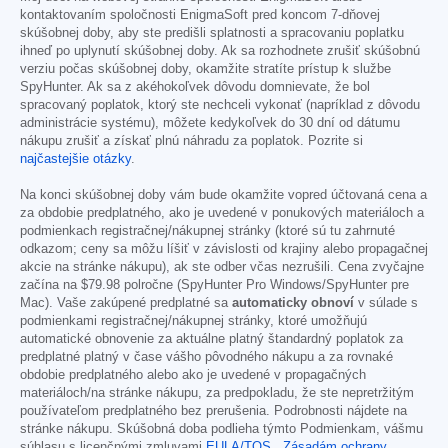
kontaktovaním spoločnosti EnigmaSoft pred koncom 7-dňovej
skúšobnej doby, aby ste predišli splatnosti a spracovaniu poplatku
ihneď po uplynutí skúšobnej doby. Ak sa rozhodnete zrušiť skúšobnú
verziu počas skúšobnej doby, okamžite stratíte prístup k službe
SpyHunter. Ak sa z akéhokoľvek dôvodu domnievate, že bol
spracovaný poplatok, ktorý ste nechceli vykonať (napríklad z dôvodu
administrácie systému), môžete kedykoľvek do 30 dní od dátumu
nákupu zrušiť a získať plnú náhradu za poplatok. Pozrite si
najčastejšie otázky
.
Na konci skúšobnej doby vám bude okamžite vopred účtovaná cena a
za obdobie predplatného, ako je uvedené v ponukových materiáloch a
podmienkach registračnej/nákupnej stránky (ktoré sú tu zahrnuté
odkazom; ceny sa môžu líšiť v závislosti od krajiny alebo propagačnej
akcie na stránke nákupu), ak ste odber včas nezrušili. Cena zvyčajne
začína na
$79.98
polročne (SpyHunter Pro Windows/SpyHunter pre
Mac). Vaše zakúpené predplatné sa
automaticky obnoví
v súlade s
podmienkami registračnej/nákupnej stránky, ktoré umožňujú
automatické obnovenie za aktuálne platný štandardný poplatok za
predplatné platný v čase vášho pôvodného nákupu a za rovnaké
obdobie predplatného alebo ako je uvedené v propagačných
materiáloch/na stránke nákupu, za predpokladu, že ste nepretržitým
používateľom predplatného bez prerušenia. Podrobnosti nájdete na
stránke nákupu. Skúšobná doba podlieha týmto Podmienkam, vášmu
súhlasu s licenčnými zmluvami
EULA/TOS
,
Zásadám ochrany