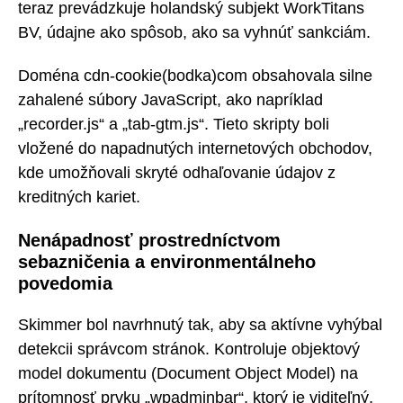
teraz prevádzkuje holandský subjekt WorkTitans
BV, údajne ako spôsob, ako sa vyhnúť sankciám.
Doména cdn-cookie(bodka)com obsahovala silne
zahalené súbory JavaScript, ako napríklad
„recorder.js“ a „tab-gtm.js“. Tieto skripty boli
vložené do napadnutých internetových obchodov,
kde umožňovali skryté odhaľovanie údajov z
kreditných kariet.
Nenápadnosť prostredníctvom
sebazničenia a environmentálneho
povedomia
Skimmer bol navrhnutý tak, aby sa aktívne vyhýbal
detekcii správcom stránok. Kontroluje objektový
model dokumentu (Document Object Model) na
prítomnosť prvku „wpadminbar“, ktorý je viditeľný,