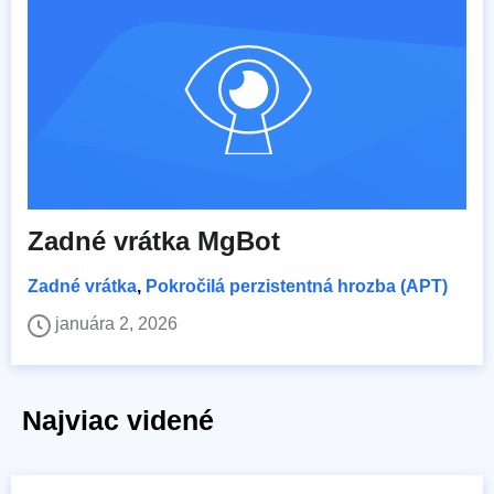
Zadné vrátka MgBot
Zadné vrátka
,
Pokročilá perzistentná hrozba (APT)
januára 2, 2026
Najviac videné