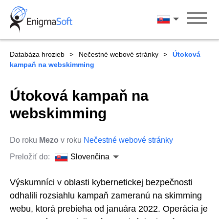
Skip
to
Slovenčina
content
Databáza hrozieb
Nečestné webové stránky
Útoková
kampaň na webskimming
Útoková kampaň na
webskimming
Do roku
Mezo
v roku
Nečestné webové stránky
Preložiť do:
Slovenčina
Výskumníci v oblasti kybernetickej bezpečnosti
odhalili rozsiahlu kampaň zameranú na skimming
webu, ktorá prebieha od januára 2022. Operácia je