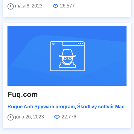
mája 8, 2023
26,577
Fuq.com
Rogue Anti-Spyware program
,
Škodlivý softvér Mac
júna 26, 2023
22,776