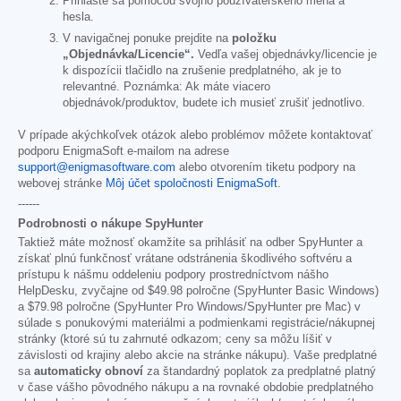
Prihláste sa pomocou svojho používateľského mena a
hesla.
V navigačnej ponuke prejdite na
položku
„Objednávka/Licencie“.
Vedľa vašej objednávky/licencie je
k dispozícii tlačidlo na zrušenie predplatného, ak je to
relevantné. Poznámka: Ak máte viacero
objednávok/produktov, budete ich musieť zrušiť jednotlivo.
V prípade akýchkoľvek otázok alebo problémov môžete kontaktovať
podporu EnigmaSoft e-mailom na adrese
support@enigmasoftware.com
alebo otvorením tiketu podpory na
webovej stránke
Môj účet spoločnosti EnigmaSoft
.
------
Podrobnosti o nákupe SpyHunter
Taktiež máte možnosť okamžite sa prihlásiť na odber SpyHunter a
získať plnú funkčnosť vrátane odstránenia škodlivého softvéru a
prístupu k nášmu oddeleniu podpory prostredníctvom nášho
HelpDesku, zvyčajne od
$49.98
polročne (SpyHunter Basic Windows)
a
$79.98
polročne (SpyHunter Pro Windows/SpyHunter pre Mac) v
súlade s ponukovými materiálmi a podmienkami registrácie/nákupnej
stránky (ktoré sú tu zahrnuté odkazom; ceny sa môžu líšiť v
závislosti od krajiny alebo akcie na stránke nákupu). Vaše predplatné
sa
automaticky obnoví
za štandardný poplatok za predplatné platný
v čase vášho pôvodného nákupu a na rovnaké obdobie predplatného