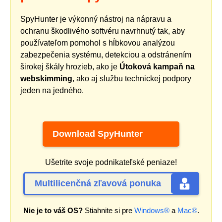
SpyHunter je výkonný nástroj na nápravu a
ochranu škodlivého softvéru navrhnutý tak, aby
používateľom pomohol s hĺbkovou analýzou
zabezpečenia systému, detekciou a odstránením
širokej škály hrozieb, ako je
Útoková kampaň na
webskimming
, ako aj službu technickej podpory
jeden na jedného.
Download SpyHunter
Ušetrite svoje podnikateľské peniaze!
Multilicenčná zľavová ponuka
Nie je to váš OS?
Stiahnite si pre
Windows®
a
Mac®
.