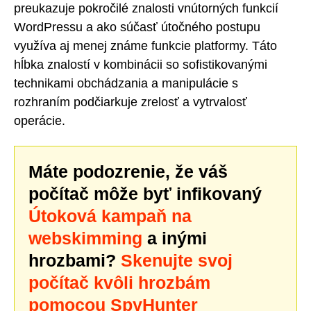
preukazuje pokročilé znalosti vnútorných funkcií
WordPressu a ako súčasť útočného postupu
využíva aj menej známe funkcie platformy. Táto
hĺbka znalostí v kombinácii so sofistikovanými
technikami obchádzania a manipulácie s
rozhraním podčiarkuje zrelosť a vytrvalosť
operácie.
Máte podozrenie, že váš
počítač môže byť infikovaný
Útoková kampaň na
webskimming
a inými
hrozbami?
Skenujte svoj
počítač kvôli hrozbám
pomocou SpyHunter