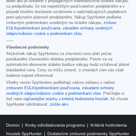
alebo ako je uvedené v propagačných materiáloch/na stránke nákupu,
za predpokladu, že ste nepretržitým používateľom predplatného a v
prípade ktorého dostanete oznámenie o nadchádzajúcich poplatkoch
pred uplynutím platnosti predplatného. Nákup SpyHunter podlieha
zmluvným podmienkam uvedeným na stránke nákupu,
zmluve
EULA/podmienkam používania
,
zásadám ochrany osobných
údajov/súborov cookie
a
podmienkam zliav
.
------
Všeobecné podmienky
Akýkoľvek nákup SpyHunteru za zľavnenú cenu platí počas
ponúkaného zľavneného obdobia predplatného. Potom sa na
automatické obnovenie a/alebo budúce nákupy budú vzťahovať platné
štandardné ceny. Ceny sa môžu zmeniť, o zmenách cien vás však
budeme vopred informovať.
Všetky verzie SpyHunteru podliehajú vášmu súhlasu s našimi
zmluvami EULA/podmienkami používania
,
zásadami ochrany
osobných údajov/súborov cookie
a
podmienkami zliav
. Prečítajte si
tiež naše
najčastejšie otázky
a
kritériá hodnotenia hrozieb
. Ak chcete
SpyHunter odinštalovať,
zistite ako
.
Domov
Kroky odinštalovania programu
Kritériá hodnotenia
hrozieb SpyHunter
Dodatočné zmluvné podmienky SpyHunter