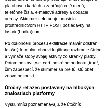
platobných kartách a zahŕňajú celé mená,
telefónne čísla, e-mailové adresy a dodacie
adresy. Skimmer tieto údaje odosiela
prostredníctvom HTTP POST požiadavky na
lasorie(bodka)com.
Po dokončení procesu exfiltrácie malvér odstráni
falošný formulár, obnoví legitímne rozhranie Stripe
a vymaže stopy svojej aktivity zo stránky platby.
Potom nastaví „wc_cart_hash“ na hodnotu „true“,
čím zabezpečí, že skimmer sa pre tú istú obeť
znova nespustí.
Útočný reťazec postavený na hlbokých
znalostiach platformy
Výskumníci poznamenávajú, že útočník