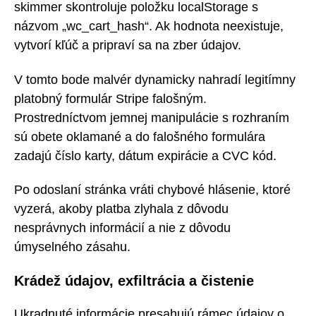
skimmer skontroluje položku localStorage s
názvom „wc_cart_hash“. Ak hodnota neexistuje,
vytvorí kľúč a pripraví sa na zber údajov.
V tomto bode malvér dynamicky nahradí legitímny
platobný formulár Stripe falošným.
Prostredníctvom jemnej manipulácie s rozhraním
sú obete oklamané a do falošného formulára
zadajú číslo karty, dátum expirácie a CVC kód.
Po odoslaní stránka vráti chybové hlásenie, ktoré
vyzerá, akoby platba zlyhala z dôvodu
nesprávnych informácií a nie z dôvodu
úmyselného zásahu.
Krádež údajov, exfiltrácia a čistenie
Ukradnuté informácie presahujú rámec údajov o