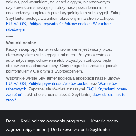
zakupu, pod warunkiem, że jesteś ciągłym, nieprzerwanym
użytkownikiem subskrypcji i otrzymasz powiadomienie o
nadchodzących opłatach przed wygaśnięciem subskrypcji. Zakup
SpyHunter podlega warunkom określonym na stronie zakupu,
EULA/TOS
,
Polityce prywatności/plików cookie
i
Warunkom
rabatowym
.
------
Warunki ogólne
Każdy zakup SpyHunter w obniżonej cenie jest ważny przez
oferowany okres subskrypcji z rabatem. Po tym okresie do
automatycznego odnowienia i/lub przyszłych zakupów będą
stosowane standardowe ceny. Ceny mogą ulec zmianie, jednak
poinformujemy Cię o tym z wyprzedzeniem.
Wszystkie wersje SpyHunter podlegają akceptacji naszej umowy
EULA/TOS
,
Polityki prywatności/plików cookie
oraz
Warunków
rabatowych
. Zapoznaj się również z naszymi
FAQ
i
Kryteriami oceny
zagrożeń
. Jeśli chcesz odinstalować SpyHunter,
dowiedz się, jak to
zrobić
.
Dom
Kroki odinstalowywania programu
Kryteria oceny
zagrożeń SpyHunter
Dodatkowe warunki SpyHunter