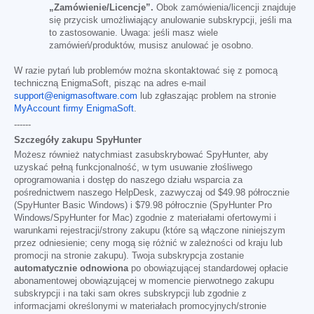
„Zamówienie/Licencje”.
Obok zamówienia/licencji znajduje
się przycisk umożliwiający anulowanie subskrypcji, jeśli ma
to zastosowanie. Uwaga: jeśli masz wiele
zamówień/produktów, musisz anulować je osobno.
W razie pytań lub problemów można skontaktować się z pomocą
techniczną EnigmaSoft, pisząc na adres e-mail
support@enigmasoftware.com
lub zgłaszając problem na stronie
MyAccount firmy EnigmaSoft
.
------
Szczegóły zakupu SpyHunter
Możesz również natychmiast zasubskrybować SpyHunter, aby
uzyskać pełną funkcjonalność, w tym usuwanie złośliwego
oprogramowania i dostęp do naszego działu wsparcia za
pośrednictwem naszego HelpDesk, zazwyczaj od
$49.98
półrocznie
(SpyHunter Basic Windows) i
$79.98
półrocznie (SpyHunter Pro
Windows/SpyHunter for Mac) zgodnie z materiałami ofertowymi i
warunkami rejestracji/strony zakupu (które są włączone niniejszym
przez odniesienie; ceny mogą się różnić w zależności od kraju lub
promocji na stronie zakupu). Twoja subskrypcja zostanie
automatycznie odnowiona
po obowiązującej standardowej opłacie
abonamentowej obowiązującej w momencie pierwotnego zakupu
subskrypcji i na taki sam okres subskrypcji lub zgodnie z
informacjami określonymi w materiałach promocyjnych/stronie