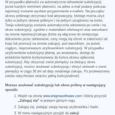
W przypadku płatności za automatyczne odnowienie subskrypcji,
przed każdym terminem płatności, na adres e-mail podany podczas
rejestracji zostanie wysłane przypomnienie e-mailem. Na początku
okresu próbnego otrzymasz kod aktywacyjny, którego można użyć
tylko w jednym okresie próbnym i na jednym urządzeniu na konto.
Twoja subskrypcja zostanie automatycznie odnowiona po cenie i na
okres subskrypcji, zgodnie z materiałami ofertowymi oraz warunkami
na stronie rejestracji/zakupu (które są włączone do niniejszego
dokumentu przez odniesienie; ceny mogą się różnić w zależności od
kraju lub promocji na stronie zakupu), pod warunkiem, że jesteś
ciągłym, nieprzerwanym użytkownikiem subskrypcji. W przypadku
użytkowników subskrypcji płatnej, po anulowaniu, dostęp do
produktów będzie kontynuowany do końca okresu opłaconej
subskrypcji. Aby otrzymać zwrot pieniędzy za bieżący okres
subskrypcji, musisz anulować subskrypcję i złożyć wniosek o zwrot
pieniędzy w ciągu 30 dni od daty ostatniego zakupu. Po przetworzeniu
zwrotu natychmiast utracisz pełną funkcjonalność.
Możesz anulować subskrypcję lub okres próbny w następujący
sposób:
Wejdź na stronę
www.enigmasoftware.com
i kliknij przycisk
„Zaloguj się”
w prawym górnym rogu.
Zaloguj się, podając swoją nazwę użytkownika i hasło.
W menu nawigacyjnym przejdź do
sekcji