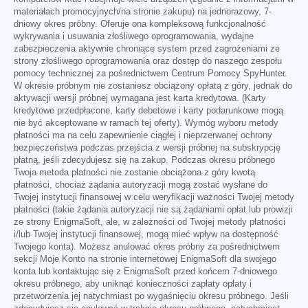
materiałach promocyjnych/na stronie zakupu) na jednorazowy, 7-
dniowy okres próbny. Oferuje ona kompleksową funkcjonalność
wykrywania i usuwania złośliwego oprogramowania, wydajne
zabezpieczenia aktywnie chroniące system przed zagrożeniami ze
strony złośliwego oprogramowania oraz dostęp do naszego zespołu
pomocy technicznej za pośrednictwem Centrum Pomocy SpyHunter.
W okresie próbnym nie zostaniesz obciążony opłatą z góry, jednak do
aktywacji wersji próbnej wymagana jest karta kredytowa. (Karty
kredytowe przedpłacone, karty debetowe i karty podarunkowe mogą
nie być akceptowane w ramach tej oferty). Wymóg wyboru metody
płatności ma na celu zapewnienie ciągłej i nieprzerwanej ochrony
bezpieczeństwa podczas przejścia z wersji próbnej na subskrypcję
płatną, jeśli zdecydujesz się na zakup. Podczas okresu próbnego
Twoja metoda płatności nie zostanie obciążona z góry kwotą
płatności, chociaż żądania autoryzacji mogą zostać wysłane do
Twojej instytucji finansowej w celu weryfikacji ważności Twojej metody
płatności (takie żądania autoryzacji nie są żądaniami opłat lub prowizji
ze strony EnigmaSoft, ale, w zależności od Twojej metody płatności
i/lub Twojej instytucji finansowej, mogą mieć wpływ na dostępność
Twojego konta). Możesz anulować okres próbny za pośrednictwem
sekcji Moje Konto na stronie internetowej EnigmaSoft dla swojego
konta lub kontaktując się z EnigmaSoft przed końcem 7-dniowego
okresu próbnego, aby uniknąć konieczności zapłaty opłaty i
przetworzenia jej natychmiast po wygaśnięciu okresu próbnego. Jeśli