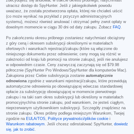
zdecydujesz się anulować w trakcie okresu próbnego, natychmiast
utracisz dostęp do SpyHunter. Jeśli z jakiegokolwiek powodu
uważasz, że została przetworzona opłata, której nie chciałeś uiścić
(co może wynikać na przykład z przyczyn administracyjnych
systemu), możesz również anulować i otrzymać pełny zwrot opłaty w
dowolnym momencie w ciągu 30 dni od daty zakupu. Zobacz
FAQ
.
Po zakończeniu okresu próbnego zostaniesz natychmiast obciążony
z góry ceną i okresem subskrypcji określonymi w materiałach
ofertowych i warunkach rejestracji/zakupu (które są włączone do
niniejszego dokumentu przez odniesienie; ceny mogą się różnić w
zależności od kraju lub promocji na stronie zakupu), jeśli nie anulujesz
w odpowiednim czasie. Ceny zazwyczaj zaczynają się od
$79.98
półrocznie (SpyHunter Pro Windows/SpyHunter dla komputerów Mac).
Zakupiona przez Ciebie subskrypcja zostanie
automatycznie
odnowiona
zgodnie z warunkami rejestracji/zakupu, które przewidują
automatyczne odnowienia po obowiązującej wówczas standardowej
opłacie za subskrypcję obowiązującej w momencie pierwotnego
zakupu i na taki sam okres subskrypcji lub określony w materiałach
promocyjnych/na stronie zakupu, pod warunkiem, że jesteś ciągłym,
nieprzerwanym użytkownikiem subskrypcji. Szczegóły znajdziesz na
stronie zakupu. Okres próbny podlega niniejszym Warunkom, Twojej
zgodzie na
EULA/TOS
,
Polityce prywatności/plików cookie
i
Warunkom rabatowym
. Jeśli chcesz odinstalować SpyHunter,
dowiedz
się, jak to zrobić
.