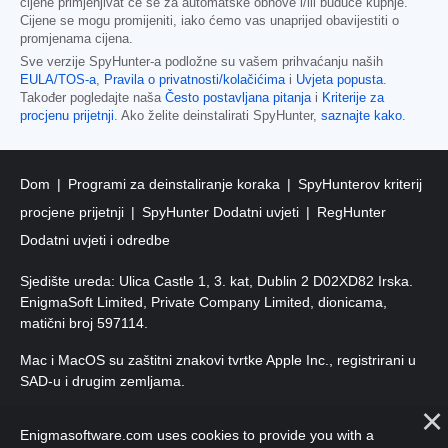
cijene primjenjivat će se za automatske obnove i/ili buduće kupnje.
Cijene se mogu promijeniti, iako ćemo vas unaprijed obavijestiti o
promjenama cijena.
Sve verzije SpyHunter-a podložne su vašem prihvaćanju naših
EULA/TOS-a
,
Pravila o privatnosti/kolačićima
i
Uvjeta popusta
.
Također pogledajte naša
Često postavljana pitanja
i
Kriterije za
procjenu prijetnji
. Ako želite deinstalirati SpyHunter,
saznajte kako
.
Dom
Programi za deinstaliranje koraka
SpyHunterov kriterij
procjene prijetnji
SpyHunter Dodatni uvjeti
RegHunter
Dodatni uvjeti i odredbe
Sjedište ureda: Ulica Castle 1, 3. kat, Dublin 2 D02XD82 Irska.
EnigmaSoft Limited, Private Company Limited, dionicama,
matični broj 597114.
Mac i MacOS su zaštitni znakovi tvrtke Apple Inc., registrirani u
SAD-u i drugim zemljama.
Autorska prava 2016-
2026
. EnigmaSoft doo Sva prava
Enigmasoftware.com uses cookies to provide you with a
pridržana.