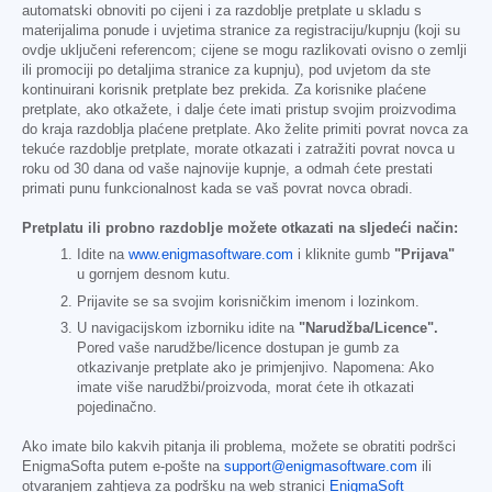
automatski obnoviti po cijeni i za razdoblje pretplate u skladu s
materijalima ponude i uvjetima stranice za registraciju/kupnju (koji su
ovdje uključeni referencom; cijene se mogu razlikovati ovisno o zemlji
ili promociji po detaljima stranice za kupnju), pod uvjetom da ste
kontinuirani korisnik pretplate bez prekida. Za korisnike plaćene
pretplate, ako otkažete, i dalje ćete imati pristup svojim proizvodima
do kraja razdoblja plaćene pretplate. Ako želite primiti povrat novca za
tekuće razdoblje pretplate, morate otkazati i zatražiti povrat novca u
roku od 30 dana od vaše najnovije kupnje, a odmah ćete prestati
primati punu funkcionalnost kada se vaš povrat novca obradi.
Pretplatu ili probno razdoblje možete otkazati na sljedeći način:
Idite na
www.enigmasoftware.com
i kliknite gumb
"Prijava"
u gornjem desnom kutu.
Prijavite se sa svojim korisničkim imenom i lozinkom.
U navigacijskom izborniku idite na
"Narudžba/Licence".
Pored vaše narudžbe/licence dostupan je gumb za
otkazivanje pretplate ako je primjenjivo. Napomena: Ako
imate više narudžbi/proizvoda, morat ćete ih otkazati
pojedinačno.
Ako imate bilo kakvih pitanja ili problema, možete se obratiti podršci
EnigmaSofta putem e-pošte na
support@enigmasoftware.com
ili
otvaranjem zahtjeva za podršku na web stranici
EnigmaSoft