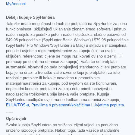
MyAccount
.
------
Detalji kupnje SpyHuntera
Također imate mogućnost odmah se pretplatiti na SpyHunter za punu
funkcionalnost, uključujući uklanjanje zlonamjernog softvera i pristup
našem odjelu za podršku putem naše HelpDeska, obično počevši od
$49.98
polugodišnje (SpyHunter Basic Windows) i
$79.98
polugodišnje
(SpyHunter Pro Windows/SpyHunter za Mac) u skladu s materijalima
ponude i uvjetima registracije/stranice za kupnju (koji su ovdje
uključeni referencom; cijene se mogu razlikovati ovisno o zemlji ili
promociji po detaljima stranice za kupnju). Vaša će se pretplata
automatski obnoviti
po tada primjenjivoj standardnoj cijeni pretplate
koja je na snazi u trenutku vaše izvorne kupnje pretplate i za isto
razdoblje pretplate ili kako je navedeno u promotivnim
materijalima/stranici za kupnju, pod uvjetom da ste kontinuirani,
neprekidni korisnik pretplate i za koju ćete primiti obavijest o
nadolazećim troškovima prije isteka vaše pretplate. Kupnja
SpyHuntera podliježe uvjetima i odredbama na stranici za kupnju,
EULA/TOS-u
,
Pravilima o privatnosti/kolačićima
i
Uvjetima popusta
.
------
Opći uvjeti
Svaka kupnja SpyHuntera po sniženoj cijeni vrijedi za ponuđeno
sniženo razdoblje pretplate. Nakon toga, tada važeće standardne