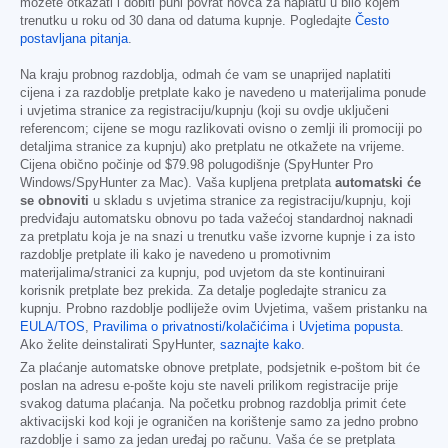
možete otkazati i dobiti puni povrat novca za naplatu u bilo kojem
trenutku u roku od 30 dana od datuma kupnje. Pogledajte
Često
postavljana pitanja
.
Na kraju probnog razdoblja, odmah će vam se unaprijed naplatiti
cijena i za razdoblje pretplate kako je navedeno u materijalima ponude
i uvjetima stranice za registraciju/kupnju (koji su ovdje uključeni
referencom; cijene se mogu razlikovati ovisno o zemlji ili promociji po
detaljima stranice za kupnju) ako pretplatu ne otkažete na vrijeme.
Cijena obično počinje od
$79.98
polugodišnje (SpyHunter Pro
Windows/SpyHunter za Mac). Vaša kupljena pretplata
automatski će
se obnoviti
u skladu s uvjetima stranice za registraciju/kupnju, koji
predviđaju automatsku obnovu po tada važećoj standardnoj naknadi
za pretplatu koja je na snazi u trenutku vaše izvorne kupnje i za isto
razdoblje pretplate ili kako je navedeno u promotivnim
materijalima/stranici za kupnju, pod uvjetom da ste kontinuirani
korisnik pretplate bez prekida. Za detalje pogledajte stranicu za
kupnju. Probno razdoblje podliježe ovim Uvjetima, vašem pristanku na
EULA/TOS
,
Pravilima o privatnosti/kolačićima
i
Uvjetima popusta
.
Ako želite deinstalirati SpyHunter,
saznajte kako
.
Za plaćanje automatske obnove pretplate, podsjetnik e-poštom bit će
poslan na adresu e-pošte koju ste naveli prilikom registracije prije
svakog datuma plaćanja. Na početku probnog razdoblja primit ćete
aktivacijski kod koji je ograničen na korištenje samo za jedno probno
razdoblje i samo za jedan uređaj po računu. Vaša će se pretplata