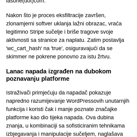
lasorie(dot)com.
Nakon što je proces eksfiltracije završen,
zlonamjerni softver uklanja lažni obrazac, vraća
legitimno Stripe sučelje i briše tragove svoje
aktivnosti sa stranice za naplatu. Zatim postavlja
'wc_cart_hash' na 'true', osiguravajući da se
skimmer ne pokrene ponovno za istu žrtvu.
Lanac napada izgrađen na dubokom
poznavanju platforme
Istraživači primjećuju da napadač pokazuje
napredno razumijevanje WordPressovih unutarnjih
funkcija i koristi čak i manje poznate značajke
platforme kao dio tijeka napada. Ova dubina
znanja, u kombinaciji sa sofisticiranim tehnikama
izbjegavanja i manipulacije sučeljem, naglašava