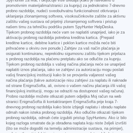
SpyHunter za Mac i uključuje više uređaja (kako je navedeno u
promotivnim materijalima/stranici za kupnju) za jednokratno 7-dnevno
probno razdoblje, nudeći sveobuhvatnu funkcionalnost otkrivanja i
uklanjanja zlonamjernog softvera, visokoučinkovite zaštite za aktivnu
zaštitu vašeg sustava od prijetnji zlonamjernog softvera i pristup
našem timu za tehničku podršku putem SpyHunter HelpDeska.
Tijekom probnog razdoblja neće vam se naplatiti unaprijed, iako je za
aktivaciju probnog razdoblja potrebna kreditna kartica. (Prepaid
kreditne kartice, debitne kartice i poklon kartice možda neće biti
prihvaćene u okviru ove ponude.) Zahtjev za vaš način plaćanja je
osigurati kontinuiranu, neprekidnu sigurnosnu zaštitu tijekom prijelaza
s probnog razdoblja na plaćenu pretplatu ako se odlučite za kupnju.
Tijekom probnog razdoblja s vašeg načina plaćanja neće se unaprijed
naplatiti iznos plaćanja, iako se zahtjevi za autorizaciju mogu poslati
vašoj financijskoj instituciji kako bi se provjerila valjanost vašeg
načina plaćanja (takve autorizacije nisu zahtjevi za naplatu ili naknade
od strane EnigmaSofta, ali, ovisno o vašem načinu plaćanja i/ili vašoj
financijskoj instituciji, mogu se odraziti na dostupnost vašeg računa).
Probno razdoblje možete otkazati putem odjeljka Moj račun na web
stranici EnigmaSofta ili kontaktiranjem EnigmaSofta prije kraja 7-
dnevnog probnog razdoblja kako biste izbjegli naplatu i obradu naplate
odmah nakon isteka probnog razdoblja. Ako odlučite otkazati tijekom
probnog razdoblja, odmah ćete izgubiti pristup SpyHunteru. Ako iz bilo
kojeg razloga smatrate da je obrađena naplata koju niste željeli izvršiti
(što se može dogoditi na temelju administracije sustava, na primjer),