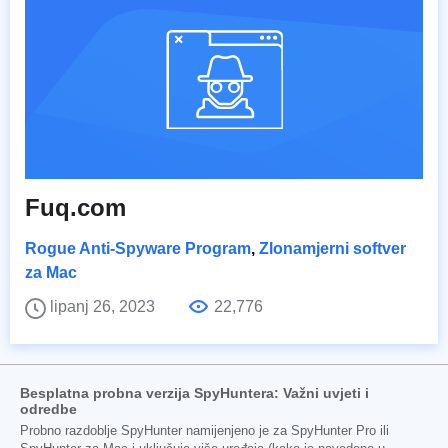
Fuq.com
Rogue Anti-Spyware Program
,
Zlonamjerni softver
za Mac
lipanj 26, 2023
22,776
Besplatna probna verzija SpyHuntera: Važni uvjeti i
odredbe
Probno razdoblje SpyHunter namijenjeno je za SpyHunter Pro ili