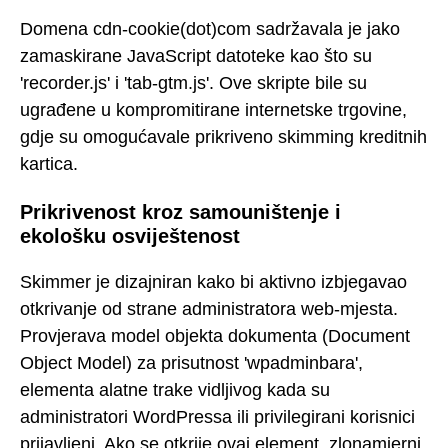
Domena cdn-cookie(dot)com sadržavala je jako
zamaskirane JavaScript datoteke kao što su
'recorder.js' i 'tab-gtm.js'. Ove skripte bile su
ugrađene u kompromitirane internetske trgovine,
gdje su omogućavale prikriveno skimming kreditnih
kartica.
Prikrivenost kroz samouništenje i
ekološku osviještenost
Skimmer je dizajniran kako bi aktivno izbjegavao
otkrivanje od strane administratora web-mjesta.
Provjerava model objekta dokumenta (Document
Object Model) za prisutnost 'wpadminbara',
elementa alatne trake vidljivog kada su
administratori WordPressa ili privilegirani korisnici
prijavljeni. Ako se otkrije ovaj element, zlonamjerni