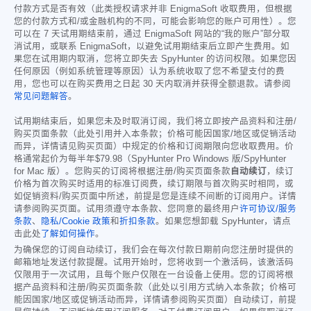
付款方式是否有效（此类授权请求并非 EnigmaSoft 收取费用，但根据
您的付款方式和/或金融机构的不同，可能会影响您的账户可用性）。您
可以在 7 天试用期结束前，通过 EnigmaSoft 网站的“我的账户”部分取
消试用，或联系 EnigmaSoft，以避免试用期结束后立即产生费用。如
果您在试用期内取消，您将立即失去 SpyHunter 的访问权限。如果您因
任何原因（例如系统管理等原因）认为系统收取了您不希望支付的费
用，您也可以在购买费用之日起 30 天内取消并获得全额退款。请参阅
常见问题解答
。
试用期结束后，如果您未及时取消订阅，我们将立即按产品资料和注册/
购买页面条款（此处引用并入本条款；价格可能因国家/地区或促销活动
而异，详情请见购买页面）中规定的价格和订阅期限向您收取费用。价
格通常起价为每半年
$79.98
（SpyHunter Pro Windows 版/SpyHunter
for Mac 版）。您购买的订阅将根据注册/购买页面条款
自动续订
，续订
价格为首次购买时适用的标准订阅费，续订期限与首次购买时相同，或
如促销资料/购买页面中所述，前提是您是连续不间断的订阅用户。详情
请参阅购买页面。试用须遵守本条款、您同意的最终用户
许可协议/服务
条款
、
隐私/Cookie 政策
和
折扣条款
。如果您想卸载 SpyHunter，请点
击此处
了解如何操作
。
为确保您的订阅自动续订，我们会在每次付款日期前向您注册时提供的
邮箱地址发送付款提醒。试用开始时，您将收到一个激活码，该激活码
仅限用于一次试用，且每个账户仅限在一台设备上使用。您的订阅将根
据产品资料和注册/购买页面条款（此处以引用方式纳入本条款；价格可
能因国家/地区或促销活动而异，详情请参阅购买页面）自动续订，前提