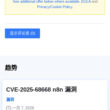
See additional offer below where available.
EULA
and
Privacy/Cookie Policy
.
显示评论表 (0)
趋势
CVE-2025-68668 n8n 漏洞
漏洞
一月 7, 2026