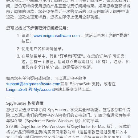
是您持续、不间断地使用订阅服务。对于付费订阅用户，如果您取消订
阅，您仍可继续使用您的产品直至付费订阅期结束。如果您希望获得当
前订阅期的退款，您必须在最近一次购买后的 30 天内取消订阅并申请
退款，退款处理完毕后，您将立即停止使用全部功能。
您可以按以下步骤取消订阅或试用：
请访问
www.enigmasoftware.com
，然后点击右上角的
“登录”
按钮。
使用用户名和密码登录。
在导航菜单中，转到
“订单/许可证”。
在您的订单/许可证旁
边，会有一个按钮，您可以点击取消订阅（如有）。注意：如
果您有多个订单/产品，则需要逐个取消。
如果您有任何疑问或问题，可以通过电子邮件
support@enigmasoftware.com
联系 EnigmaSoft 支持，或者在
EnigmaSoft 的 MyAccount
网站上提交支持工单。
------
SpyHunter 购买详情
您也可以选择立即订阅 SpyHunter，享受其全部功能，包括恶意软件清
除以及通过我们的帮助中心访问我们的支持部门。订阅价格通常为每半
年
$49.98
（SpyHunter Basic Windows 版）和每半年
$79.98
（SpyHunter Pro Windows 版/SpyHunter for Mac 版），具体价
格以产品资料和注册/购买页面条款为准（这些条款已通过引用并入本
文；价格可能因国家/地区或促销活动而异，详情请参阅购买页面）。您