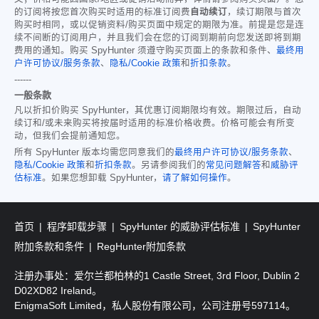
的订阅将按您首次购买时适用的标准订阅费
自动续订
，续订期限与首次
购买时相同，或以促销资料/购买页面中规定的期限为准。前提是您是连
续不间断的订阅用户，并且我们会在您的订阅到期前向您发送即将到期
费用的通知。购买 SpyHunter 须遵守购买页面上的条款和条件、
最终用
户许可协议/服务条款
、
隐私/Cookie 政策
和
折扣条款
。
------
一般条款
凡以折扣价购买 SpyHunter，其优惠订阅期限均有效。期限过后，自动
续订和/或未来购买将按届时适用的标准价格收费。价格可能会有所变
动，但我们会提前通知您。
所有 SpyHunter 版本均需您同意我们的
最终用户许可协议/服务条款
、
隐私/Cookie 政策
和
折扣条款
。另请参阅我们的
常见问题解答
和
威胁评
估标准
。如果您想卸载 SpyHunter，
请了解如何操作
。
首页
程序卸载步骤
SpyHunter 的威胁评估标准
SpyHunter
附加条款和条件
RegHunter附加条款
注册办事处：爱尔兰都柏林的1 Castle Street, 3rd Floor, Dublin 2
D02XD82 Ireland。
EnigmaSoft Limited，私人股份有限公司，公司注册号597114。