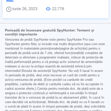
Mac
iunie 26, 2023
22,776
Perioadă de încercare gratuită SpyHunter: Termeni și
condiții importante
Versiunea de probă SpyHunter este pentru SpyHunter Pro sau
SpyHunter pentru Mac și include mai multe dispozitive (așa cum este
menționat în materialele promoționale/pagina de achiziție) pentru o
perioadă de probă unică de 7 zile, oferind funcționalități complete de
detectare și eliminare a programelor malware, măsuri de protecție de
înaltă performanță pentru a vă proteja activ sistemul de amenințările
malware și acces la echipa noastră de asistență tehnică prin
intermediul Biroului de asistență SpyHunter. Nu veți fi taxat în avans
în perioada de probă, deși este necesar un card de credit pentru a
activa versiunea de probă. (Este posibil ca cardurile de credit
preplătite, cardurile de debit și cardurile cadou să nu fie acceptate în
cadrul acestei oferte.) Cerința pentru metoda dvs. de plată este de a
asigura o protecție continuă și neîntreruptă a securității în timpul
tranziției de la o versiune de probă la un abonament plătit, în cazul în
care decideți să achiziționați. Metoda dvs. de plată nu va fi taxată cu
o sumă de plată în avans în timpul perioadei de probă, deși solicitările