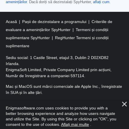
amenințărilor
. Dacă doriți să dezinstalați SpyHunter,
aflați cum
.
Acasă
Pașii de dezinstalare a programului
Criteriile de
evaluare a amenințărilor SpyHunter
Termeni și condiții
suplimentare SpyHunter
RegHunter Termeni și condiții
suplimentare
Sediu social: 1 Castle Street, etajul 3, Dublin 2 D02XD82
Irlanda.
EnigmaSoft Limited, Private Company Limited prin acțiuni,
Număr de înregistrare a companiei 597114.
Mac și MacOS sunt mărci comerciale ale Apple Inc., înregistrate
în SUA și în alte țări.
Copyright 2016-
2026
. EnigmaSoft Ltd. Toate drepturile
Enigmasoftware.com uses cookies to provide you with a
rezervate.
better browsing experience and analyze how users navigate
and utilize the Site. By using this Site or clicking on "OK", you
consent to the use of cookies.
Aflați mai multe
.