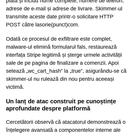
plată și includ nume complete, numere de telefon,
adrese de e-mail și adrese de livrare. Skimmer-ul
transmite aceste date printr-o solicitare HTTP
POST către lasorie(punct)com.
Odată ce procesul de exfiltrare este complet,
malware-ul elimină formularul fals, restaurează
interfața Stripe legitimă și șterge urmele activității
sale de pe pagina de finalizare a comenzii. Apoi
setează „wc_cart_hash” la „true”, asigurându-se că
skimmer-ul nu rulează din nou pentru aceeași
victimă.
Un lanț de atac construit pe cunoștințe
aprofundate despre platformă
Cercetătorii observă că atacatorul demonstrează o
înțelegere avansată a componentelor interne ale