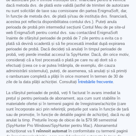
de autorizare pot fi trimise instituției dvs. financiare pentru a verifica
dacă metoda dvs. de plată este validă (astfel de trimiteri de autorizare
nu sunt solicitări de taxe sau comisioane din partea EnigmaSoft, dar,
în funcție de metoda dvs. de plată și/sau de instituția dvs. financiară,
acestea pot reflecta disponibilitatea contului dvs.). Puteți anula
perioada de probă prin intermediul secțiunii Contul Meu de pe site-ul
web EnigmaSoft pentru contul dvs. sau contactând EnigmaSoft
înainte de sfârșitul perioadei de probă de 7 zile pentru a evita ca o
plată să devină scadentă și să fie procesată imediat după expirarea
perioadei de probă. Dacă decideți să anulați în timpul perioadei de
probă, veți pierde imediat accesul la SpyHunter. Dacă, din orice motiv,
considerați că a fost procesată o plată pe care nu ați dorit să o
efectuați (ceea ce s-ar putea întâmpla, de exemplu, din cauza
administrării sistemului), puteți, de asemenea, să anulați și să primiți
o rambursare completă a plății în orice moment în termen de 30 de
zile de la data plății achiziției. Consultați
Întrebările frecvente
.
La sfârșitul perioadei de probă, veți fi facturat în avans imediat la
prețul și pentru perioada de abonament, așa cum sunt stabilite în
materialele ofertei și în termenii paginii de înregistrare/achiziție (care
sunt încorporate aici prin referință; prețurile pot varia în funcție de țară
sau de promoție, în funcție de detaliile paginii de achiziție), dacă nu ați
anulat la timp. Prețurile încep de obicei de la
$79.98
semestrial
(SpyHunter Pro Windows/SpyHunter pentru Mac). Abonamentul
achiziționat va fi
reînnoit automat
în conformitate cu termenii paginii