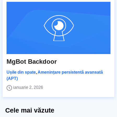
MgBot Backdoor
Ușile din spate
,
Amenințare persistentă avansată
(APT)
ianuarie 2, 2026
Cele mai văzute