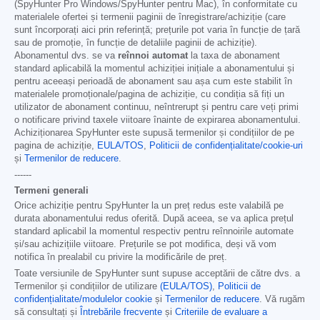
(SpyHunter Pro Windows/SpyHunter pentru Mac), în conformitate cu
materialele ofertei și termenii paginii de înregistrare/achiziție (care
sunt încorporați aici prin referință; prețurile pot varia în funcție de țară
sau de promoție, în funcție de detaliile paginii de achiziție).
Abonamentul dvs. se va
reînnoi automat
la taxa de abonament
standard aplicabilă la momentul achiziției inițiale a abonamentului și
pentru aceeași perioadă de abonament sau așa cum este stabilit în
materialele promoționale/pagina de achiziție, cu condiția să fiți un
utilizator de abonament continuu, neîntrerupt și pentru care veți primi
o notificare privind taxele viitoare înainte de expirarea abonamentului.
Achiziționarea SpyHunter este supusă termenilor și condițiilor de pe
pagina de achiziție,
EULA/TOS
,
Politicii de confidențialitate/cookie-uri
și
Termenilor de reducere
.
------
Termeni generali
Orice achiziție pentru SpyHunter la un preț redus este valabilă pe
durata abonamentului redus oferită. După aceea, se va aplica prețul
standard aplicabil la momentul respectiv pentru reînnoirile automate
și/sau achizițiile viitoare. Prețurile se pot modifica, deși vă vom
notifica în prealabil cu privire la modificările de preț.
Toate versiunile de SpyHunter sunt supuse acceptării de către dvs. a
Termenilor și condițiilor de utilizare
(EULA/TOS)
,
Politicii de
confidențialitate/modulelor cookie
și
Termenilor de reducere
. Vă rugăm
să consultați și
Întrebările frecvente
și
Criteriile de evaluare a