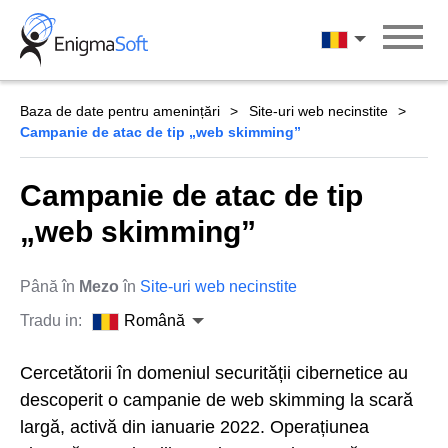
Skip
to
Română
content
Baza de date pentru amenințări
Site-uri web necinstite
Campanie de atac de tip „web skimming”
Campanie de atac de tip
„web skimming”
Până în
Mezo
în
Site-uri web necinstite
Tradu in:
Română
Cercetătorii în domeniul securității cibernetice au
descoperit o campanie de web skimming la scară
largă, activă din ianuarie 2022. Operațiunea