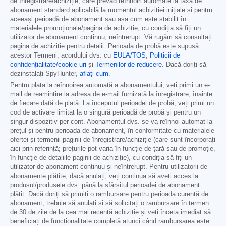
de înregistrare/achiziție, care prevăd reînnoiri automate la taxa de
abonament standard aplicabilă la momentul achiziției inițiale și pentru
aceeași perioadă de abonament sau așa cum este stabilit în
materialele promoționale/pagina de achiziție, cu condiția să fiți un
utilizator de abonament continuu, neîntrerupt. Vă rugăm să consultați
pagina de achiziție pentru detalii. Perioada de probă este supusă
acestor Termeni, acordului dvs. cu
EULA/TOS
,
Politicii de
confidențialitate/cookie-uri
și
Termenilor de reducere
. Dacă doriți să
dezinstalați SpyHunter,
aflați cum
.
Pentru plata la reînnoirea automată a abonamentului, veți primi un e-
mail de reamintire la adresa de e-mail furnizată la înregistrare, înainte
de fiecare dată de plată. La începutul perioadei de probă, veți primi un
cod de activare limitat la o singură perioadă de probă și pentru un
singur dispozitiv per cont. Abonamentul dvs. se va reînnoi automat la
prețul și pentru perioada de abonament, în conformitate cu materialele
ofertei și termenii paginii de înregistrare/achiziție (care sunt încorporați
aici prin referință; prețurile pot varia în funcție de țară sau de promoție,
în funcție de detaliile paginii de achiziție), cu condiția să fiți un
utilizator de abonament continuu și neîntrerupt. Pentru utilizatorii de
abonamente plătite, dacă anulați, veți continua să aveți acces la
produsul/produsele dvs. până la sfârșitul perioadei de abonament
plătit. Dacă doriți să primiți o rambursare pentru perioada curentă de
abonament, trebuie să anulați și să solicitați o rambursare în termen
de 30 de zile de la cea mai recentă achiziție și veți înceta imediat să
beneficiați de funcționalitate completă atunci când rambursarea este