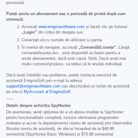
procesată.
Puteți anula un abonament sau o perioadă de probă după cum
urmează:
Accesați
www.enigmasoftware.com
și faceți clic pe butonul
„Login”
din colțul din dreapta sus.
Conectați-vă cu numele de utilizator și parola.
În meniul de navigare, accesați
„Comandă/Licențe”.
Lângă
comanda/licența dvs., este disponibil un buton pentru a
anula abonamentul, dacă este cazul. Notă: Dacă aveți mai
multe comenzi/produse, va trebui să le anulați individual.
Dacă aveți întrebări sau probleme, puteți contacta serviciul de
asistență EnigmaSoft prin e-mail la adresa
support@enigmasoftware.com
sau deschizând un tichet de asistență
pe site-ul
MyAccount al EnigmaSoft
.
------
Detalii despre achiziția SpyHunter
De asemenea, aveți opțiunea de a vă abona imediat la SpyHunter
pentru funcționalitate completă, inclusiv eliminarea programelor
malware și acces la departamentul nostru de asistență prin intermediul
Biroului nostru de asistență, de obicei începând de la
$49.98
semestrial (SpyHunter Basic Windows) și
$79.98
semestrial