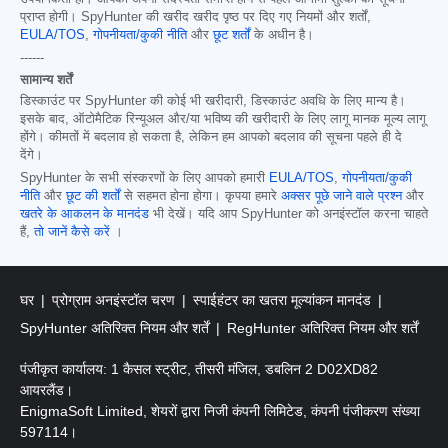
प्राप्त होगी। SpyHunter की खरीद खरीद पृष्ठ पर दिए गए नियमों और शर्तों,
EULA/TOS
,
गोपनीयता/कुकी नीति
और
छूट शर्तों
के अधीन है।
------
सामान्य शर्तें
डिस्काउंट पर SpyHunter की कोई भी खरीदारी, डिस्काउंट अवधि के लिए मान्य है।
इसके बाद, ऑटोमैटिक रिन्यूअल और/या भविष्य की खरीदारी के लिए लागू मानक मूल्य लागू
होंगे। कीमतों में बदलाव हो सकता है, लेकिन हम आपको बदलाव की सूचना पहले ही दे
देंगे।
SpyHunter के सभी संस्करणों के लिए आपको हमारी
EULA/TOS
,
गोपनीयता/कुकी
नीति
और
छूट की शर्तों
से सहमत होना होगा। कृपया हमारे
अक्सर पूछे जाने वाले प्रश्न
और
खतरे के आकलन के मानदंड
भी देखें। यदि आप SpyHunter को अनइंस्टॉल करना चाहते
हैं,
तो जानें कैसे करें
।
घर
प्रोग्राम अनइंस्टॉल चरण
स्पाईहंटर का खतरा मूल्यांकन मानदंड
SpyHunter अतिरिक्त नियम और शर्तें
RegHunter अतिरिक्त नियम और शर्तें
पंजीकृत कार्यालय: 1 कैसल स्ट्रीट, तीसरी मंजिल, डबलिन 2 D02XD82
आयरलैंड।
EnigmaSoft Limited, शेयरों द्वारा निजी कंपनी लिमिटेड, कंपनी पंजीकरण संख्या
597114।