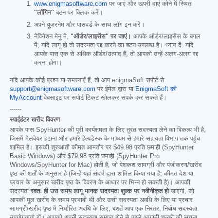
www.enigmasoftware.com
पर जाएं और ऊपरी दाएं कोने में स्थित
"लॉगिन"
बटन पर क्लिक करें।
अपने यूज़रनेम और पासवर्ड के साथ लॉग इन करें।
नेविगेशन मेनू में,
"ऑर्डर/लाइसेंस" पर जाएं।
आपके ऑर्डर/लाइसेंस के बगल
में, यदि लागू हो तो सदस्यता रद्द करने का बटन उपलब्ध है। ध्यान दें: यदि
आपके पास एक से अधिक ऑर्डर/उत्पाद हैं, तो आपको उन्हें अलग-अलग रद्द
करना होगा।
यदि आपके कोई प्रश्न या समस्याएँ हैं, तो आप enigmaSoft सपोर्ट से
support@enigmasoftware.com
पर ईमेल द्वारा या
EnigmaSoft की
MyAccount
वेबसाइट पर सपोर्ट टिकट खोलकर संपर्क कर सकते हैं।
------
स्पाईहंटर खरीद विवरण
आपके पास SpyHunter की पूरी कार्यक्षमता के लिए तुरंत सदस्यता लेने का विकल्प भी है,
जिसमें मैलवेयर हटाना और हमारे हेल्पडेस्क के माध्यम से हमारे सहायता विभाग तक पहुंच
शामिल है। इसकी शुरुआती कीमत आमतौर पर
$49.98
प्रति छमाही (SpyHunter
Basic Windows) और
$79.98
प्रति छमाही (SpyHunter Pro
Windows/SpyHunter for Mac) होती है, जो पेशकश सामग्री और पंजीकरण/खरीद
पृष्ठ की शर्तों के अनुसार है (जिन्हें यहां संदर्भ द्वारा शामिल किया गया है; कीमत देश या
प्रचार के अनुसार खरीद पृष्ठ के विवरण के आधार पर भिन्न हो सकती है)। आपकी
सदस्यता
स्वतः ही उस समय लागू मानक सदस्यता शुल्क पर नवीनीकृत हो
जाएगी, जो
आपकी मूल खरीद के समय प्रभावी थी और उसी सदस्यता अवधि के लिए या प्रचार
सामग्री/खरीद पृष्ठ में निर्धारित अवधि के लिए, बशर्ते आप एक निरंतर, निर्बाध सदस्यता
उपयोगकर्ता हों। आपको अपनी सदस्यता समाप्त होने से पहले आगामी शुल्कों की सूचना