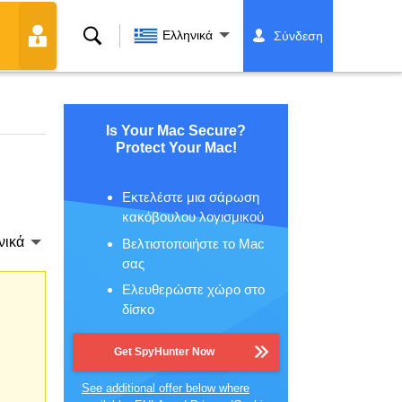
Αναζήτηση
Ελληνικά
Σύνδεση
Is Your Mac Secure?
Protect Your Mac!
Εκτελέστε μια σάρωση
κακόβουλου λογισμικού
νικά
Βελτιστοποιήστε το Mac
σας
Ελευθερώστε χώρο στο
δίσκο
Get SpyHunter Now
See additional offer below where