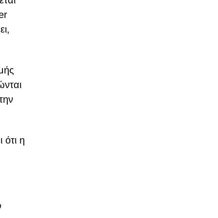
εται
er
ει,
ωμής
ώνται
την
 ότι η
ν