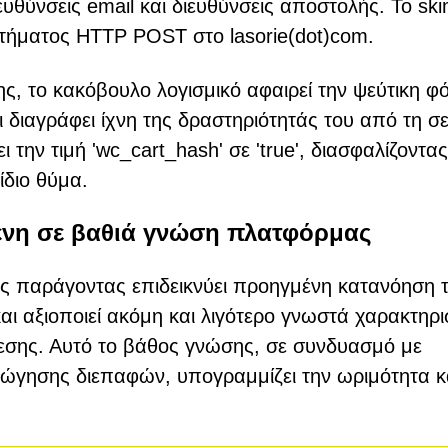
υθύνσεις email και διευθύνσεις αποστολής. Το sk
ιτήματος HTTP POST στο lasorie(dot)com.
ς, το κακόβουλο λογισμικό αφαιρεί την ψεύτικη φ
ι διαγράφει ίχνη της δραστηριότητάς του από τη σ
την τιμή 'wc_cart_hash' σε 'true', διασφαλίζοντας
ίδιο θύμα.
ένη σε βαθιά γνώση πλατφόρμας
κός παράγοντας επιδεικνύει προηγμένη κατανόηση 
ι αξιοποιεί ακόμη και λιγότερο γνωστά χαρακτηρι
εσης. Αυτό το βάθος γνώσης, σε συνδυασμό με
αγώγησης διεπαφών, υπογραμμίζει την ωριμότητα κ