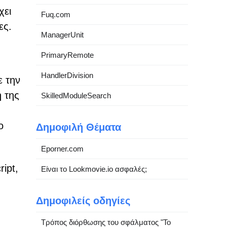
χει
Fuq.com
ες.
ManagerUnit
PrimaryRemote
HandlerDivision
ε την
ή της
SkilledModuleSearch
ο
Δημοφιλή Θέματα
Eporner.com
ipt,
Είναι το Lookmovie.io ασφαλές;
Δημοφιλείς οδηγίες
Τρόπος διόρθωσης του σφάλματος "Το