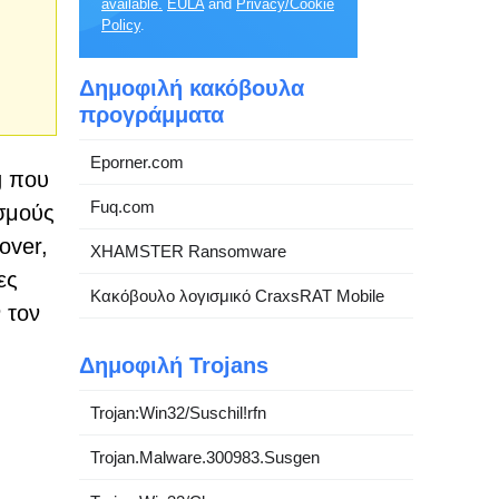
available.
EULA
and
Privacy/Cookie
Policy
.
Δημοφιλή κακόβουλα
προγράμματα
Eporner.com
g που
Fuq.com
ισμούς
over,
XHAMSTER Ransomware
ες
Κακόβουλο λογισμικό CraxsRAT Mobile
 τον
Δημοφιλή Trojans
Trojan:Win32/Suschil!rfn
Trojan.Malware.300983.Susgen