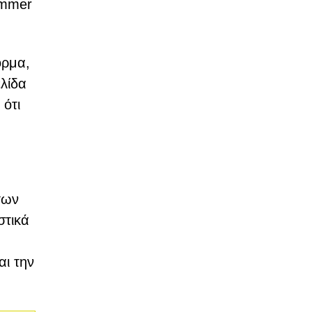
immer
όρμα,
ελίδα
 ότι
των
στικά
αι την