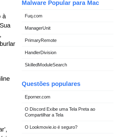
Malware Popular para Mac
o à
Fuq.com
 Sua
ManagerUnit
,
PrimaryRemote
burlar
HandlerDivision
SkilledModuleSearch
line
Questões populares
Eporner.com
O Discord Exibe uma Tela Preta ao
Compartilhar a Tela
O Lookmovie.io é seguro?
r',