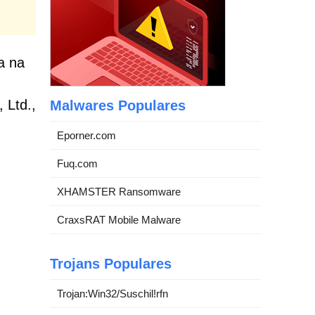
a na
 Ltd.,
Malwares Populares
Eporner.com
Fuq.com
XHAMSTER Ransomware
CraxsRAT Mobile Malware
Trojans Populares
Trojan:Win32/Suschil!rfn