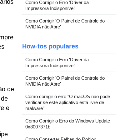
ários
Como Corrigir o Erro 'Driver da
Impressora Indisponível'
Como Corrigir 'O Painel de Controle do
NVIDIA não Abre'
empre
How-tos populares
es
Como Corrigir o Erro 'Driver da
Impressora Indisponível'
Como Corrigir 'O Painel de Controle do
NVIDIA não Abre'
ão de
Como corrigir o erro "O macOS não pode
 de
verificar se este aplicativo está livre de
ve e
malware"
Como Corrigir o Erro do Windows Update
0x8007371b
ipe
Como Consertar Falhas do Roblox