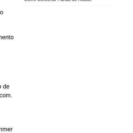
no
mento
o de
)com.
,
immer