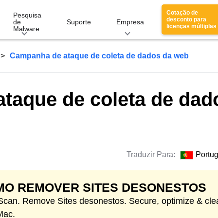
Cotação de
Pesquisa
desconto para
de
Suporte
Empresa
licenças múltiplas
Malware
Campanha de ataque de coleta de dados da web
taque de coleta de dad
Traduzir Para:
Portu
MO REMOVER SITES DESONESTOS
 Scan. Remove Sites desonestos. Secure, optimize & cle
Mac.