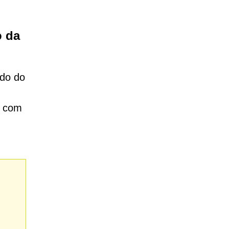
o da
do do
a com