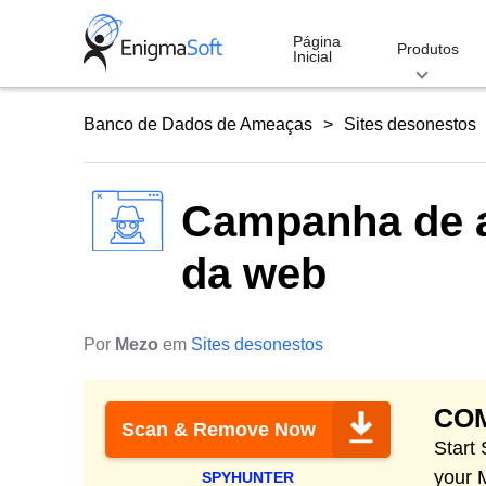
Skip
to
Página
Produtos
Inicial
content
Banco de Dados de Ameaças
Sites desonestos
Campanha de a
da web
Por
Mezo
em
Sites desonestos
CO
Scan & Remove Now
Start
your 
SPYHUNTER