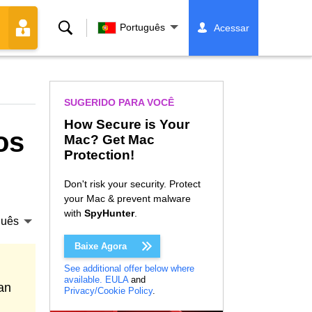
Buscar
Português
Acessar
SUGERIDO PARA VOCÊ
How Secure is Your
os
Mac? Get Mac
Protection!
Don't risk your security. Protect
your Mac & prevent malware
with
SpyHunter
.
guês
Baixe Agora
See additional offer below where
available.
EULA
and
an
Privacy/Cookie Policy
.