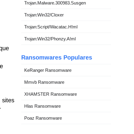
Trojan.Malware.300983.Susgen
Trojan:Win32/Cloxer
Trojan:Script/Wacatac.H!ml
Trojan:Win32/Phonzy.A!ml
 que
Ransomwares Populares
 e
KeRanger Ransomware
Mmvb Ransomware
XHAMSTER Ransomware
 sites
Hlas Ransomware
r
Poaz Ransomware