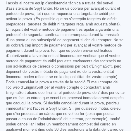
i accés al nostre equip d'assistència tècnica a través del servei
d'assistència de SpyHunter. No se us cobrarà per avançat durant el
període de prova, tot i que es requereix una targeta de crèdit per
activar la prova. (És possible que no s'acceptin targetes de crèdit
prepagades, targetes de dèbit ni targetes regal amb aquesta oferta).
El requisit del vostre mètode de pagament és ajudar a garantir una
protecció de seguretat contínua i ininterrompuda durant la transició
d'una prova a una subscripció de pagament si decidiu comprar. No se
us cobrarà cap import de pagament per avançat al vostre mètode de
pagament durant la prova, tot i que es poden enviar sol·licituds
d'autorització a la vostra entitat financera per verificar que el vostre
mètode de pagament és vàlid (aquests enviaments d'autorització no
són sol·licituds de càrrecs o comissions per part d'EnigmaSoft, però,
depenent del vostre mètode de pagament i/o de la vostra entitat
financera, poden reflectir-se en la disponibilitat del vostre compte).
Podeu cancel·lar la prova a través de la secció El meu compte del
lloc web d'EnigmaSoft per al vostre compte o contactant amb
EnigmaSoft abans que finalitzi el període de prova de 7 dies per evitar
que es faci un càrrec que venci i es processi immediatament després
que caduqui la prova. Si decidiu cancel·lar durant la prova, perdreu
immediatament l'accés a SpyHunter. Si, per qualsevol motiu, creieu
que s'ha processat un càrrec que no volíeu fer (cosa que podria
passar a causa de l'administració del sistema, per exemple), també
podeu cancel·lar i rebre un reemborsament complet del càrrec en
qualsevol moment dins dels 30 dies posteriors a la data del càrrec de