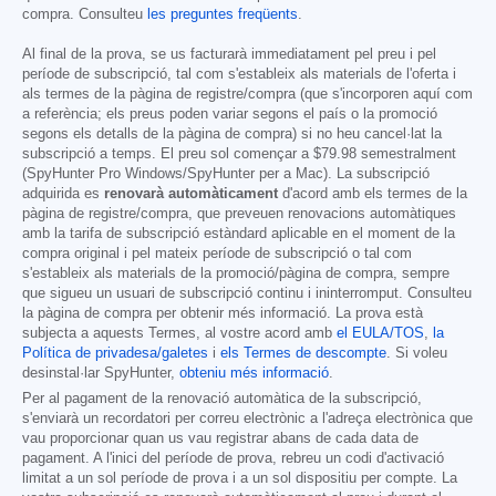
compra. Consulteu
les preguntes freqüents
.
Al final de la prova, se us facturarà immediatament pel preu i pel
període de subscripció, tal com s'estableix als materials de l'oferta i
als termes de la pàgina de registre/compra (que s'incorporen aquí com
a referència; els preus poden variar segons el país o la promoció
segons els detalls de la pàgina de compra) si no heu cancel·lat la
subscripció a temps. El preu sol començar a
$79.98
semestralment
(SpyHunter Pro Windows/SpyHunter per a Mac). La subscripció
adquirida es
renovarà automàticament
d'acord amb els termes de la
pàgina de registre/compra, que preveuen renovacions automàtiques
amb la tarifa de subscripció estàndard aplicable en el moment de la
compra original i pel mateix període de subscripció o tal com
s'estableix als materials de la promoció/pàgina de compra, sempre
que sigueu un usuari de subscripció continu i ininterromput. Consulteu
la pàgina de compra per obtenir més informació. La prova està
subjecta a aquests Termes, al vostre acord amb
el EULA/TOS
,
la
Política de privadesa/galetes
i
els Termes de descompte
. Si voleu
desinstal·lar SpyHunter,
obteniu més informació
.
Per al pagament de la renovació automàtica de la subscripció,
s'enviarà un recordatori per correu electrònic a l'adreça electrònica que
vau proporcionar quan us vau registrar abans de cada data de
pagament. A l'inici del període de prova, rebreu un codi d'activació
limitat a un sol període de prova i a un sol dispositiu per compte. La