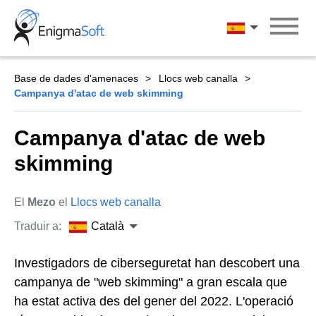
Skip
to
Català
content
Base de dades d'amenaces
Llocs web canalla
Campanya d'atac de web skimming
Campanya d'atac de web
skimming
El
Mezo
el
Llocs web canalla
Traduir a:
Català
Investigadors de ciberseguretat han descobert una
campanya de "web skimming" a gran escala que
ha estat activa des del gener del 2022. L'operació