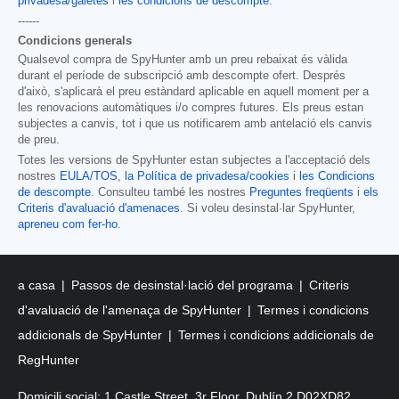
privadesa/galetes
i
les condicions de descompte
.
------
Condicions generals
Qualsevol compra de SpyHunter amb un preu rebaixat és vàlida
durant el període de subscripció amb descompte ofert. Després
d'això, s'aplicarà el preu estàndard aplicable en aquell moment per a
les renovacions automàtiques i/o compres futures. Els preus estan
subjectes a canvis, tot i que us notificarem amb antelació els canvis
de preu.
Totes les versions de SpyHunter estan subjectes a l'acceptació dels
nostres
EULA/TOS
,
la Política de privadesa/cookies
i
les Condicions
de descompte
. Consulteu també les nostres
Preguntes freqüents
i
els
Criteris d'avaluació d'amenaces
. Si voleu desinstal·lar SpyHunter,
apreneu com fer-ho
.
a casa
Passos de desinstal·lació del programa
Criteris
d'avaluació de l'amenaça de SpyHunter
Termes i condicions
addicionals de SpyHunter
Termes i condicions addicionals de
RegHunter
Domicili social: 1 Castle Street, 3r Floor, Dublín 2 D02XD82