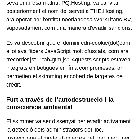
seva empresa matriu, PQ.Hosting, va canviar
posteriorment el nom del servei a THE.Hosting,
ara operat per l'entitat neerlandesa WorkTitans BV,
suposadament com una manera d'evadir sancions.
Es va descobrir que el domini cdn-cookie(dot)com
allotjava fitxers JavaScript molt ofuscats, com ara
"recorder.js" i "tab-gtm.js". Aquests scripts estaven
integrats en botigues en línia compromeses, on
permetien el skimming encobert de targetes de
crèdit.
Furt a través de l’autodestrucció i la
consciència ambiental
El skimmer va ser dissenyat per evadir activament
la detecció dels administradors del lloc.
Inspecciona el model d'objectes del document per