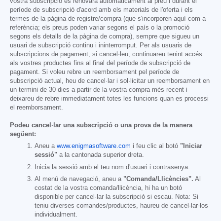
vostra subscripció es renovarà automàticament al preu i durant el
període de subscripció d'acord amb els materials de l'oferta i els
termes de la pàgina de registre/compra (que s'incorporen aquí com a
referència; els preus poden variar segons el país o la promoció
segons els detalls de la pàgina de compra), sempre que sigueu un
usuari de subscripció continu i ininterromput. Per als usuaris de
subscripcions de pagament, si cancel·leu, continuareu tenint accés
als vostres productes fins al final del període de subscripció de
pagament. Si voleu rebre un reemborsament pel període de
subscripció actual, heu de cancel·lar i sol·licitar un reemborsament en
un termini de 30 dies a partir de la vostra compra més recent i
deixareu de rebre immediatament totes les funcions quan es processi
el reemborsament.
Podeu cancel·lar una subscripció o una prova de la manera
següent:
Aneu a
www.enigmasoftware.com
i feu clic al botó
"Iniciar
sessió"
a la cantonada superior dreta.
Inicia la sessió amb el teu nom d'usuari i contrasenya.
Al menú de navegació, aneu a
"Comanda/Llicències".
Al
costat de la vostra comanda/llicència, hi ha un botó
disponible per cancel·lar la subscripció si escau. Nota: Si
teniu diverses comandes/productes, haureu de cancel·lar-los
individualment.