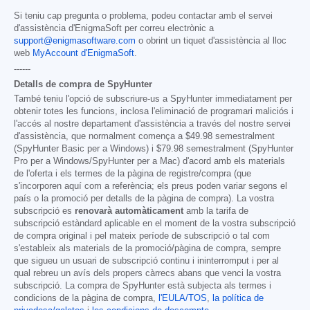
Si teniu cap pregunta o problema, podeu contactar amb el servei
d'assistència d'EnigmaSoft per correu electrònic a
support@enigmasoftware.com
o obrint un tiquet d'assistència al lloc
web
MyAccount d'EnigmaSoft
.
------
Detalls de compra de SpyHunter
També teniu l'opció de subscriure-us a SpyHunter immediatament per
obtenir totes les funcions, inclosa l'eliminació de programari maliciós i
l'accés al nostre departament d'assistència a través del nostre servei
d'assistència, que normalment comença a
$49.98
semestralment
(SpyHunter Basic per a Windows) i
$79.98
semestralment (SpyHunter
Pro per a Windows/SpyHunter per a Mac) d'acord amb els materials
de l'oferta i els termes de la pàgina de registre/compra (que
s'incorporen aquí com a referència; els preus poden variar segons el
país o la promoció per detalls de la pàgina de compra). La vostra
subscripció es
renovarà automàticament
amb la tarifa de
subscripció estàndard aplicable en el moment de la vostra subscripció
de compra original i pel mateix període de subscripció o tal com
s'estableix als materials de la promoció/pàgina de compra, sempre
que sigueu un usuari de subscripció continu i ininterromput i per al
qual rebreu un avís dels propers càrrecs abans que venci la vostra
subscripció. La compra de SpyHunter està subjecta als termes i
condicions de la pàgina de compra,
l'EULA/TOS
,
la política de