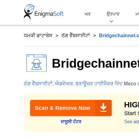
Skip
to
ਘਰ
ਉਤਪਾਦ
ਮ
content
ਧਮਕੀ ਡਾਟਾਬੇਸ
ਠੱਗ ਵੈੱਬਸਾਈਟਾਂ
Bridgechainnet.
Bridgechainne
ਠੱਗ ਵੈੱਬਸਾਈਟਾਂ
,
ਐਡਵੇਅਰ
,
ਬ੍ਰਾਊਜ਼ਰ ਹਾਈਜੈਕਰ
ਵਿੱਚ
Mezo
HI
Scan & Remove Now
Start
See add
ਜਾਸੂਸੀ ਹੰਟਰ