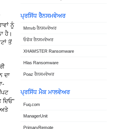
ਪ੍ਰਸਿੱਧ ਰੈਨਸਮਵੇਅਰ
ਾਂ ਨੂੰ
Mmvb ਰੈਨਸਮਵੇਅਰ
ਾ ਹੈ।
ਓਫੋਕ ਰੈਨਸਮਵੇਅਰ
ਂ ਤੋਂ
XHAMSTER Ransomware
Hlas Ransomware
ਰੀ
Poaz ਰੈਨਸਮਵੇਅਰ
ਨ ਦਾ
ਆ-
ਪ੍ਰਸਿੱਧ ਮੈਕ ਮਾਲਵੇਅਰ
ੋਂਪਟ
ਤ ਦਿਓ"
Fuq.com
 ਅਤੇ
ManagerUnit
PrimaryRemote