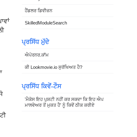
ਹੈਂਡਲਰ ਡਿਵੀਜ਼ਨ
ਾਵਾਂ
SkilledModuleSearch
ਲੀ
ਪ੍ਰਸਿੱਧ ਮੁੱਦੇ
ਐਪੋਰਨਰ.ਕਾੱਮ
ਕੀ Lookmovie.io ਸੁਰੱਖਿਅਤ ਹੈ?
ਾ
ਪ੍ਰਸਿੱਧ ਕਿਵੇਂ-ਟੌਸ
ਜੋ
'ਮੈਕੋਸ ਇਹ ਪੁਸ਼ਟੀ ਨਹੀਂ ਕਰ ਸਕਦਾ ਕਿ ਇਹ ਐਪ
ਮਾਲਵੇਅਰ ਤੋਂ ਮੁਕਤ ਹੈ' ਨੂੰ ਕਿਵੇਂ ਠੀਕ ਕਰੀਏ
਼ਟੀ