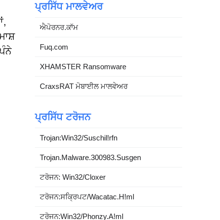
ਪ੍ਰਸਿੱਧ ਮਾਲਵੇਅਰ
ਂ,
ਐਪੋਰਨਰ.ਕਾੱਮ
ਮਾਸ਼
Fuq.com
ੰਨੇ
XHAMSTER Ransomware
CraxsRAT ਮੋਬਾਈਲ ਮਾਲਵੇਅਰ
ਪ੍ਰਸਿੱਧ ਟਰੋਜਨ
Trojan:Win32/Suschil!rfn
Trojan.Malware.300983.Susgen
ਟਰੋਜਨ: Win32/Cloxer
ਟਰੋਜਨ:ਸਕ੍ਰਿਪਟ/Wacatac.H!ml
ਟਰੋਜਨ:Win32/Phonzy.A!ml