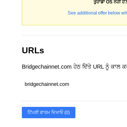
ਤੁਹਾਡਾ OS ਨਹੀਂ ਹੈ
See additional offer below wh
URLs
Bridgechainnet.com ਹੇਠ ਦਿੱਤੇ URL ਨੂੰ ਕਾਲ ਕ
bridgechainnet.com
ਟਿੱਪਣੀ ਫਾਰਮ ਦਿਖਾਓ (0)