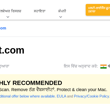
ਮਲਟੀ-ਲਾਈਸੈਂਸ ਛੂਟ
ਾਲਵੇਅਰ ਰਿਸਰਚ
ਸਹਾਇਤਾ
ਕੰਪਨੀ
ਹਵਾਲਾ
com
t.com
ਦੁਆਰਾ
ਇਸ ਵਿੱਚ ਅਨੁਵਾਦ ਕਰੋ:
प
GHLY RECOMMENDED
 Scan. Remove ਠੱਗ ਵੈੱਬਸਾਈਟਾਂ. Protect & clean your Mac.
itional offer below where available.
EULA
and
Privacy/Cookie Policy
.