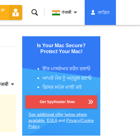
 ਦਾ
ਖੋਜ
पंजाबी
ਲਾਗਿਨ
Is Your Mac Secure?
Protect Your Mac!
ਇੱਕ ਮਾਲਵੇਅਰ ਸਕੈਨ ਚਲਾਓ
ਆਪਣੇ ਮੈਕ ਨੂੰ ਅਨੁਕੂਲ ਬਣਾਓ
ंजाबी
ਡਿਸਕ ਸਪੇਸ ਖਾਲੀ ਕਰੋ
Get SpyHunter Now
See additional offer below where
available.
EULA
and
Privacy/Cookie
Policy
.