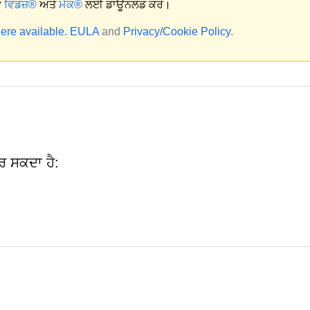
?
ਵਿੰਡੋਜ਼®
ਅਤੇ
ਮੈਕ®
ਲਈ ਡਾਊਨਲੋਡ ਕਰੋ।
ere available.
EULA
and
Privacy/Cookie Policy
.
ਰ ਸਕਦਾ ਹੈ: