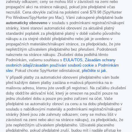
zahrnuty odkazem; ceny se mohou lišit v závislosti na zemi nebo
propagační akci na stránce nákupu), pokud jste předplatné včas
nezrušili. Cena obvykle začíná na pololetní ceně
$79.98
(SpyHunter
Pro Windows/SpyHunter pro Mac). Vámi zakoupené předplatné bude
automaticky obnoveno
v souladu s podmínkami registrační/nákupní
stránky, které stanoví automatické obnovení za aktuálně platný
standardní poplatek za předplatné platný v době vašeho původního
nákupu a za stejné období předplatného nebo jak je uvedeno v
propagačních materiálech/nákupní stránce, za předpokladu, že jste
nepřetržitým uživatelem předplatného bez přerušení. Podrobnosti
naleznete na stránce nákupu. Zkušební doba podléhá těmto
Podmínkám, vašemu souhlasu s
EULA/TOS
,
Zásadám ochrany
osobních údajů/zásadám používání souborů cookie
a
Podmínkám
slev
. Pokud chcete SpyHunter odinstalovat,
přečtěte si jak
.
V případě platby za automatické obnovení předplatného vám bude
před každým datem platby zaslána e-mailová připomínka na e-
mailovou adresu, kterou jste uvedli při registraci. Na začátku zkušební
doby obdržíte aktivační kód, který je omezen na použití pouze na
jednu zkušební dobu a pouze pro jedno zařízení na účet. Vaše
předplatné se automaticky obnoví za cenu a na dobu předplatného v
souladu s nabídkovými materiály a podmínkami registrační/nákupní
stránky (které jsou zde zahrnuty odkazem; ceny se mohou lišit v
závislosti na zemi nebo akci na stránce nákupu), za předpokladu, že
jste nepřetržitým uživatelem předplatného. Uživatelé placeného
předplatného, pokud předplatné zruší, budou mít i nadále přístup ke