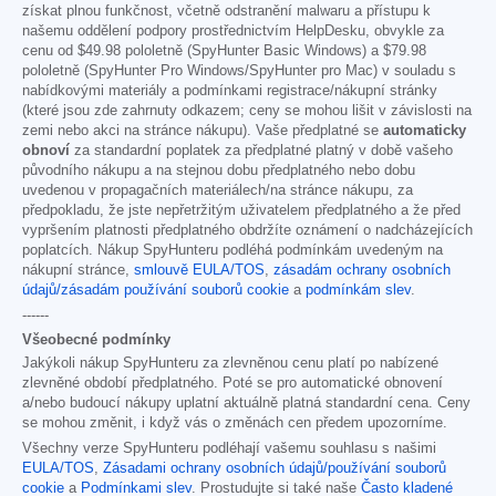
získat plnou funkčnost, včetně odstranění malwaru a přístupu k
našemu oddělení podpory prostřednictvím HelpDesku, obvykle za
cenu od
$49.98
pololetně (SpyHunter Basic Windows) a
$79.98
pololetně (SpyHunter Pro Windows/SpyHunter pro Mac) v souladu s
nabídkovými materiály a podmínkami registrace/nákupní stránky
(které jsou zde zahrnuty odkazem; ceny se mohou lišit v závislosti na
zemi nebo akci na stránce nákupu). Vaše předplatné se
automaticky
obnoví
za standardní poplatek za předplatné platný v době vašeho
původního nákupu a na stejnou dobu předplatného nebo dobu
uvedenou v propagačních materiálech/na stránce nákupu, za
předpokladu, že jste nepřetržitým uživatelem předplatného a že před
vypršením platnosti předplatného obdržíte oznámení o nadcházejících
poplatcích. Nákup SpyHunteru podléhá podmínkám uvedeným na
nákupní stránce,
smlouvě EULA/TOS
,
zásadám ochrany osobních
údajů/zásadám používání souborů cookie
a
podmínkám slev
.
------
Všeobecné podmínky
Jakýkoli nákup SpyHunteru za zlevněnou cenu platí po nabízené
zlevněné období předplatného. Poté se pro automatické obnovení
a/nebo budoucí nákupy uplatní aktuálně platná standardní cena. Ceny
se mohou změnit, i když vás o změnách cen předem upozorníme.
Všechny verze SpyHunteru podléhají vašemu souhlasu s našimi
EULA/TOS
,
Zásadami ochrany osobních údajů/používání souborů
cookie
a
Podmínkami slev
. Prostudujte si také naše
Často kladené