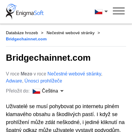
Skip
to
Čeština
content
Databáze hrozeb
Nečestné webové stránky
Bridgechainnet.com
Bridgechainnet.com
V roce
Mezo
v roce
Nečestné webové stránky
,
Adware
,
Únosci prohlížeče
Přeložit do:
Čeština
Uživatelé se musí pohybovat po internetu plném
klamavého obsahu a škodlivých pastí. I když se
prohlížení může zdát neškodné, i jediné kliknutí na
špatný odkaz může uživatele vystavit podvodům,