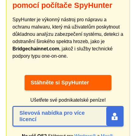
pomocí počítače SpyHunter
SpyHunter je výkonný nástroj pro nápravu a
ochranu malwaru, který má uživatelům poskytnout
důkladnou analýzu zabezpečení systému, detekci a
odstranění širokého spektra hrozeb, jako je
Bridgechainnet.com
, jakož i služby technické
podpory typu one-on-one.
Stáhněte si SpyHunter
Ušetřete své podnikatelské peníze!
Slevová nabídka pro více
licencí
Ne váš OS?
Stáhnout pro
Windows®
a
Mac®
.