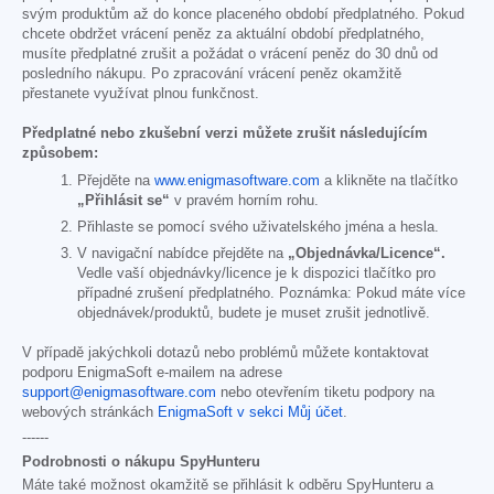
svým produktům až do konce placeného období předplatného. Pokud
chcete obdržet vrácení peněz za aktuální období předplatného,
musíte předplatné zrušit a požádat o vrácení peněz do 30 dnů od
posledního nákupu. Po zpracování vrácení peněz okamžitě
přestanete využívat plnou funkčnost.
Předplatné nebo zkušební verzi můžete zrušit následujícím
způsobem:
Přejděte na
www.enigmasoftware.com
a klikněte na tlačítko
„Přihlásit se“
v pravém horním rohu.
Přihlaste se pomocí svého uživatelského jména a hesla.
V navigační nabídce přejděte na
„Objednávka/Licence“.
Vedle vaší objednávky/licence je k dispozici tlačítko pro
případné zrušení předplatného. Poznámka: Pokud máte více
objednávek/produktů, budete je muset zrušit jednotlivě.
V případě jakýchkoli dotazů nebo problémů můžete kontaktovat
podporu EnigmaSoft e-mailem na adrese
support@enigmasoftware.com
nebo otevřením tiketu podpory na
webových stránkách
EnigmaSoft v sekci Můj účet
.
------
Podrobnosti o nákupu SpyHunteru
Máte také možnost okamžitě se přihlásit k odběru SpyHunteru a