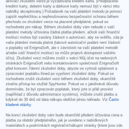
aktivaci zkušební verze je vyžadována kreditní karta. (Předplacené
kreditní karty, debetní karty a dárkové karty nemusí být v rámci této
nabídky akceptovány.) Požadavek na vaši platební metodu je pomoci
zajistit nepřetržitou a nepřerušovanou bezpečnostní ochranu během
přechodu ze zkušební verze na placené předplatné, pokud se
rozhodnete pro nákup. Během zkušební doby vám nebude z vaší
platební metody účtována žádná platba předem, ačkoli vaší finanční
instituci mohou být zaslány žádosti o autorizaci, aby se ověřilo, zda je
vaše platební metoda platná (takové autorizační podání není žádostí
o poplatky od EnigmaSoft, ale v závislosti na vaší platební metodě
a/nebo vaší finanční instituci se může projevit dostupnost vašeho
účtu). Zkušební verzi můžete zrušit v sekci Můj účet na webových
stránkách EnigmaSoft nebo kontaktováním společnosti EnigmaSoft
před koncem 7denní zkušební doby, abyste se vyhnuli splatnosti a
zpracování poplatku ihned po vypršení zkušební doby. Pokud se
rozhodnete zrušit zkušební verzi během zkušební doby, okamžitě
ztratíte přístup ke službě SpyHunter. Pokud se z jakéhokoli důvodu
domníváte, že byl zpracován poplatek, který jste si přáli provést
(například z důvodu administrace systému), můžete zrušit platbu a
kdykoli do 30 dnů od data nákupu obdržet plnou náhradu. Viz
Často
kladené otázky
.
Na konci zkušební doby vám bude okamžitě předem účtována cena a
platba za období předplatného, jak je uvedeno v nabídkových
materiálech a podmínkách registrační/nákupní stránky (které jsou zde