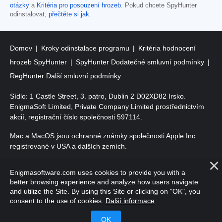
otázky
a
Kritéria pro posouzení hrozeb
. Pokud chcete SpyHunter
odinstalovat,
přečtěte si jak
.
Domov
Kroky odinstalace programu
Kritéria hodnocení
hrozeb SpyHunter
SpyHunter Dodatečné smluvní podmínky
RegHunter Další smluvní podmínky
Sídlo: 1 Castle Street, 3. patro, Dublin 2 D02XD82 Irsko.
EnigmaSoft Limited, Private Company Limited prostřednictvím
akcií, registrační číslo společnosti 597114.
Mac a MacOS jsou ochranné známky společnosti Apple Inc.
registrované v USA a dalších zemích.
Copyright 2016-
2026
. EnigmaSoft Ltd. Všechna práva
Enigmasoftware.com uses cookies to provide you with a
vyhrazena.
better browsing experience and analyze how users navigate
and utilize the Site. By using this Site or clicking on "OK", you
consent to the use of cookies.
Další informace