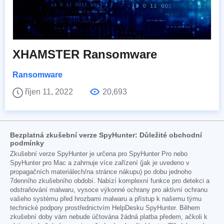
XHAMSTER Ransomware
Ransomware
říjen 11, 2022
20,693
Bezplatná zkušební verze SpyHunter: Důležité obchodní
podmínky
Zkušební verze SpyHunter je určena pro SpyHunter Pro nebo
SpyHunter pro Mac a zahrnuje více zařízení (jak je uvedeno v
propagačních materiálech/na stránce nákupu) po dobu jednoho
7denního zkušebního období. Nabízí komplexní funkce pro detekci a
odstraňování malwaru, vysoce výkonné ochrany pro aktivní ochranu
vašeho systému před hrozbami malwaru a přístup k našemu týmu
technické podpory prostřednictvím HelpDesku SpyHunter. Během
zkušební doby vám nebude účtována žádná platba předem, ačkoli k