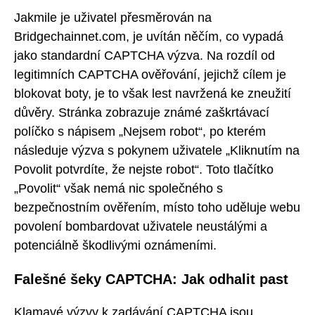
Jakmile je uživatel přesměrován na
Bridgechainnet.com, je uvítán něčím, co vypadá
jako standardní CAPTCHA výzva. Na rozdíl od
legitimních CAPTCHA ověřování, jejichž cílem je
blokovat boty, je to však lest navržená ke zneužití
důvěry. Stránka zobrazuje známé zaškrtávací
políčko s nápisem „Nejsem robot“, po kterém
následuje výzva s pokynem uživatele „Kliknutím na
Povolit potvrdíte, že nejste robot“. Toto tlačítko
„Povolit“ však nemá nic společného s
bezpečnostním ověřením, místo toho uděluje webu
povolení bombardovat uživatele neustálými a
potenciálně škodlivými oznámeními.
Falešné šeky CAPTCHA: Jak odhalit past
Klamavé výzvy k zadávání CAPTCHA jsou