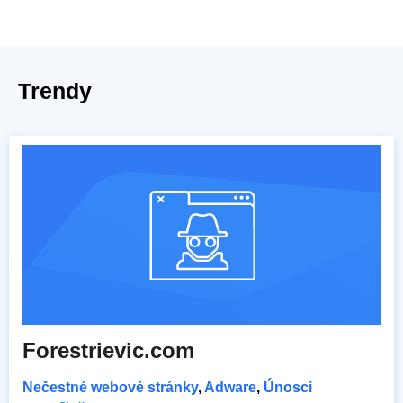
Trendy
Forestrievic.com
Nečestné webové stránky
,
Adware
,
Únosci