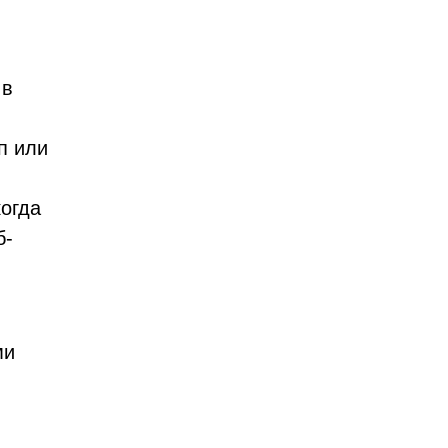
 в
п или
огда
б-
ми