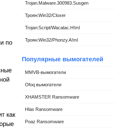
Trojan.Malware.300983.Susgen
Троян:Win32/Cloxer
Trojan:Script/Wacatac.H!ml
Троян:Win32/Phonzy.A!ml
и по
Популярные вымогателей
сные
MMVB-вымогатели
чной
Ofoq вымогатели
XHAMSTER Ransomware
Hlas Ransomware
ит как
Poaz Ransomware
торые