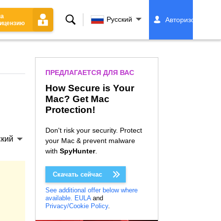
на
Поиск
Русский
Авторизоваться
ицензию
ПРЕДЛАГАЕТСЯ ДЛЯ ВАС
How Secure is Your
Mac? Get Mac
Protection!
Don't risk your security. Protect
ский
your Mac & prevent malware
with
SpyHunter
.
Скачать сейчас
See additional offer below where
available.
EULA
and
Privacy/Cookie Policy
.