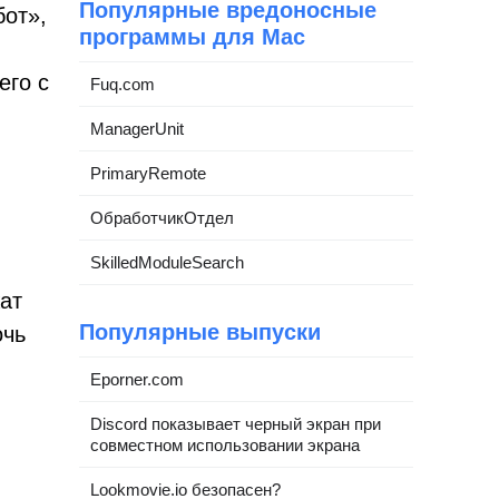
Популярные вредоносные
бот»,
программы для Mac
его с
Fuq.com
ManagerUnit
PrimaryRemote
ОбработчикОтдел
SkilledModuleSearch
ат
Популярные выпуски
очь
Eporner.com
Discord показывает черный экран при
совместном использовании экрана
Lookmovie.io безопасен?