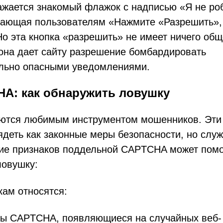
ажается знакомый флажок с надписью «Я не ро
агающая пользователям «Нажмите «Разрешить»,
Но эта кнопка «разрешить» не имеет ничего общ
 она дает сайту разрешение бомбардировать
ально опасными уведомлениями.
A: как обнаружить ловушку
ются любимым инструментом мошенников. Эти
ядеть как законные меры безопасности, но служ
ие признаков поддельной CAPTCHA может пом
ловушку:
ам относятся:
сы CAPTCHA, появляющиеся на случайных веб-