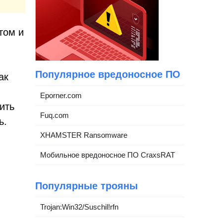
том и
Популярное вредоносное ПО
ак
Eporner.com
ить
Fuq.com
ь.
XHAMSTER Ransomware
Мобильное вредоносное ПО CraxsRAT
Популярные трояны
Trojan:Win32/Suschil!rfn