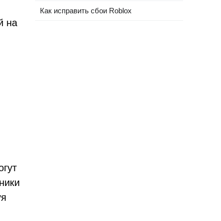
Как исправить сбои Roblox
й на
огут
ники
уя