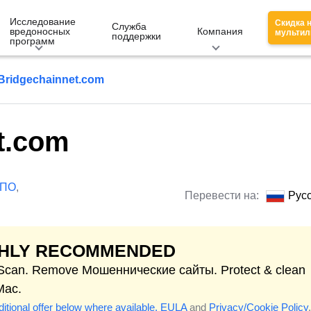
Исследование
Скидка 
Служба
вредоносных
Компания
мультил
поддержки
программ
Bridgechainnet.com
t.com
 ПО
,
Перевести на:
Рус
GHLY RECOMMENDED
 Scan. Remove Мошеннические сайты. Protect & clean
Mac.
itional offer below where available.
EULA
and
Privacy/Cookie Policy
.