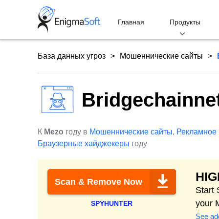
Skip
to
Главная
Продукты
content
База данных угроз
Мошеннические сайты
Bridgechainne
К
Mezo
году в
Мошеннические сайты
,
Рекламное
Браузерные хайджекеры
году
HI
Scan & Remove Now
Start
your 
SPYHUNTER
See add