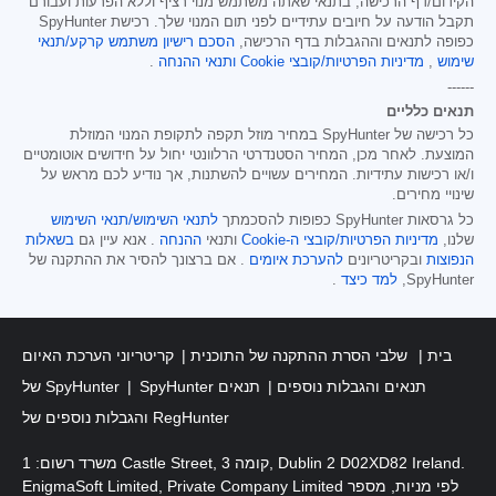
הקידום/דף הרכישה, בתנאי שאתה משתמש מנוי רציף וללא הפרעות ועבורם
תקבל הודעה על חיובים עתידיים לפני תום המנוי שלך. רכישת SpyHunter
כפופה לתנאים וההגבלות בדף הרכישה,
הסכם רישיון משתמש קרקע/תנאי
שימוש
,
מדיניות הפרטיות/קובצי Cookie
ותנאי ההנחה
.
------
תנאים כלליים
כל רכישה של SpyHunter במחיר מוזל תקפה לתקופת המנוי המוזלת
המוצעת. לאחר מכן, המחיר הסטנדרטי הרלוונטי יחול על חידושים אוטומטיים
ו/או רכישות עתידיות. המחירים עשויים להשתנות, אך נודיע לכם מראש על
שינויי מחירים.
כל גרסאות SpyHunter כפופות להסכמתך
לתנאי השימוש/תנאי השימוש
שלנו,
מדיניות הפרטיות/קובצי ה-Cookie
ותנאי
ההנחה
. אנא עיין גם
בשאלות
הנפוצות
ובקריטריונים
להערכת איומים
. אם ברצונך להסיר את ההתקנה של
SpyHunter,
למד כיצד
.
בית
שלבי הסרת ההתקנה של התוכנית
קריטריוני הערכת האיום
SpyHunter תנאים והגבלות נוספים
תנאים
של SpyHunter
והגבלות נוספים של RegHunter
משרד רשום: 1 Castle Street, קומה 3, Dublin 2 D02XD82 Ireland.
EnigmaSoft Limited, Private Company Limited לפי מניות, מספר