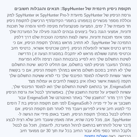
תקופת ניסיון חינמית של SpyHunter: תנאים והגבלות חשובים
גרסת הניסיון של SpyHunter מיועדת ל-SpyHunter Pro או SpyHunter למק
וכוללת מספר מכשירים (כמפורט בחומרי הקידום/דף הרכישה) לתקופת ניסיון
חד פעמית של 7 ימים, המציעה פונקציונליות מקיפה לזיהוי והסרה של תוכנות
זדוניות, אמצעי הגנה בעלי ביצועים גבוהים להגנה פעילה על המערכת שלך
מפני איומי תוכנות זדוניות, וגישה לצוות התמיכה הטכנית שלנו דרך דלפק
התמיכה של SpyHunter. לא תחויב מראש במהלך תקופת הניסיון, אם כי
נדרש כרטיס אשראי להפעלת הניסיון. (ייתכן שכרטיסי אשראי, כרטיסי חיוב
וכרטיסי מתנה ששולמו מראש לא יתקבלו במסגרת הצעה זו.) הדרישה
לשיטת התשלום שלך היא לסייע בהבטחת הגנה רציפה וללא הפרעות
במהלך המעבר מניסיון למנוי בתשלום, אם תחליט לרכוש. שיטת התשלום
שלך לא תחויב בסכום תשלום מראש במהלך תקופת הניסיון, אם כי בקשות
אישור עשויות להישלח למוסד הפיננסי שלך כדי לוודא ששיטת התשלום שלך
תקפה (הגשות אישור כאלה אינן בקשות לחיובים או עמלות מצד
EnigmaSoft, אך בהתאם לשיטת התשלום שלך ו/או למוסד הפיננסי שלך,
עשויות להשפיע על זמינות החשבון שלך). באפשרותך לבטל את גרסת הניסיון
שלך דרך מדור "החשבון שלי" באתר האינטרנט של EnigmaSoft עבור
חשבונך או על ידי פנייה ל-EnigmaSoft לפני תום תקופת הניסיון בת 7 הימים
כדי למנוע חיוב שיגיע לפירעון ויעובד מיד לאחר תום תקופת הניסיון. אם
תחליט לבטל במהלך תקופת הניסיון, תאבד באופן מיידי את הגישה ל-
SpyHunter. אם, מכל סיבה שהיא, אתה מאמין שעובד חיוב שלא רצית לבצע
(דבר שיכול להתרחש בהתאם לניהול המערכת, לדוגמה), תוכל גם לבטל
ולקבל החזר כספי מלא עבור החיוב בכל עת תוך 30 יום ממועד חיוב
הרכישה. ראה
שאלות נפוצות
.