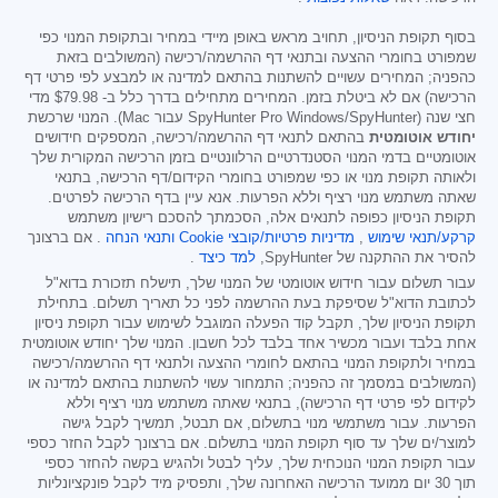
בסוף תקופת הניסיון, תחויב מראש באופן מיידי במחיר ובתקופת המנוי כפי
שמפורט בחומרי ההצעה ובתנאי דף ההרשמה/רכישה (המשולבים בזאת
כהפניה; המחירים עשויים להשתנות בהתאם למדינה או למבצע לפי פרטי דף
הרכישה) אם לא ביטלת בזמן. המחירים מתחילים בדרך כלל ב-
$79.98
מדי
חצי שנה (SpyHunter Pro Windows/SpyHunter עבור Mac). המנוי שרכשת
יחודש אוטומטית
בהתאם לתנאי דף ההרשמה/רכישה, המספקים חידושים
אוטומטיים בדמי המנוי הסטנדרטיים הרלוונטיים בזמן הרכישה המקורית שלך
ולאותה תקופת מנוי או כפי שמפורט בחומרי הקידום/דף הרכישה, בתנאי
שאתה משתמש מנוי רציף וללא הפרעות. אנא עיין בדף הרכישה לפרטים.
תקופת הניסיון כפופה לתנאים אלה, הסכמתך להסכם רישיון משתמש
קרקע/תנאי שימוש
,
מדיניות פרטיות/קובצי Cookie
ותנאי הנחה
. אם ברצונך
להסיר את ההתקנה של SpyHunter,
למד כיצד
.
עבור תשלום עבור חידוש אוטומטי של המנוי שלך, תישלח תזכורת בדוא"ל
לכתובת הדוא"ל שסיפקת בעת ההרשמה לפני כל תאריך תשלום. בתחילת
תקופת הניסיון שלך, תקבל קוד הפעלה המוגבל לשימוש עבור תקופת ניסיון
אחת בלבד ועבור מכשיר אחד בלבד לכל חשבון. המנוי שלך יחודש אוטומטית
במחיר ולתקופת המנוי בהתאם לחומרי ההצעה ולתנאי דף ההרשמה/רכישה
(המשולבים במסמך זה כהפניה; התמחור עשוי להשתנות בהתאם למדינה או
לקידום לפי פרטי דף הרכישה), בתנאי שאתה משתמש מנוי רציף וללא
הפרעות. עבור משתמשי מנוי בתשלום, אם תבטל, תמשיך לקבל גישה
למוצר/ים שלך עד סוף תקופת המנוי בתשלום. אם ברצונך לקבל החזר כספי
עבור תקופת המנוי הנוכחית שלך, עליך לבטל ולהגיש בקשה להחזר כספי
תוך 30 יום ממועד הרכישה האחרונה שלך, ותפסיק מיד לקבל פונקציונליות