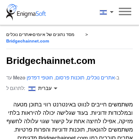
Skip
to
עברית
content
מסד נתונים של איומים
אתרים נוכלים
Bridgechainnet.com
Bridgechainnet.com
ב-
אתרים נוכלים
,
תוכנות פרסום
,
חוטפי דפדפן
Mezo
עד
עברית
לתרגם ל:
משתמשים חייבים לנווט באינטרנט רווי בתוכן מטעה
ובמלכודות זדוניות. בעוד שגלישה יכולה להיראות בלתי
מזיקה, אפילו לחיצה אחת על קישור שגוי עלולה לחשוף
משתמשים להונאות, תוכנות זדוניות והפרות פרטיות.
אתרים סוררים כמו Bridgechainnet.com מדגימים