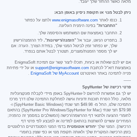
מלאה כאשר ההחזר שלך יעובד.
ניתן לבטל מנוי או תקופת ניסיון באופן הבא:
כנסו לאתר
www.enigmasoftware.com
ולחצו על כפתור
"התחברות"
בפינה הימנית העליונה.
התחבר באמצעות שם המשתמש והסיסמה שלך.
בתפריט הניווט, עבור אל
"הזמנה/רישיונות".
ליד ההזמנה/רישיון
שלך, יש כפתור זמין לביטול המנוי שלך, במידת הצורך. הערה: אם
יש לך מספר הזמנות/מוצרים, תצטרך לבטל אותם בנפרד.
אם יש לכם שאלות או בעיות, תוכלו ליצור קשר עם תמיכת EnigmaSoft
באמצעות דוא"ל לכתובת
support@enigmasoftware.com
או על ידי פתיחת
פנייה לתמיכה באתר האינטרנט
MyAccount של EnigmaSoft
.
------
פרטי רכישה של SpyHunter
יש לך גם אפשרות להירשם ל-SpyHunter באופן מיידי לקבלת פונקציונליות
מלאה, כולל הסרת תוכנות זדוניות וגישה למחלקת התמיכה שלנו דרך מרכז
התמיכה שלנו, החל מ-
$49.98
חצי שנתי (SpyHunter Basic Windows) ו-
$79.98
חצי שנתי (SpyHunter Pro Windows/SpyHunter for Mac) בהתאם
לחומרי ההצעה ולתנאי דף ההרשמה/רכישה (המשולבים במסמך זה כהפניה;
המחירים עשויים להשתנות בהתאם למדינה או למבצע לפי פרטי דף
הרכישה). המנוי שלך
יחודש אוטומטית
בדמי המנוי הסטנדרטיים הרלוונטיים
בזמן הרכישה המקורית שלך ולאותה תקופת מנוי או כפי שצוין בחומרי