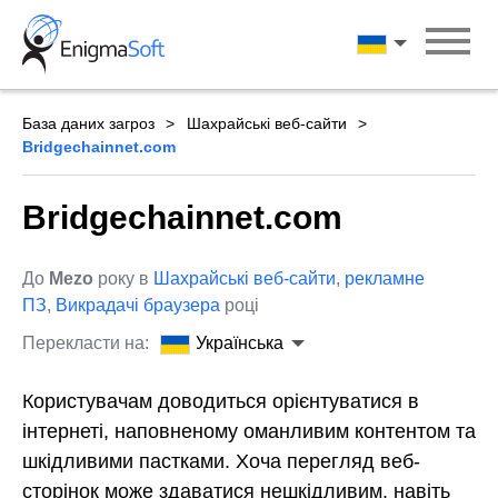
Skip
to
Українська
content
База даних загроз
Шахрайські веб-сайти
Bridgechainnet.com
Bridgechainnet.com
До
Mezo
року в
Шахрайські веб-сайти
,
рекламне
ПЗ
,
Викрадачі браузера
році
Перекласти на:
Українська
Користувачам доводиться орієнтуватися в
інтернеті, наповненому оманливим контентом та
шкідливими пастками. Хоча перегляд веб-
сторінок може здаватися нешкідливим, навіть