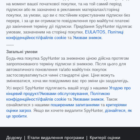
на момент вашої початкової покупки, та на той самий період
підписки або як зазначено в рекламних матеріалах/сторінці
покупки, за умови, що ви є постійним користувачем підписки без
перерв, і за це ви отримаєте повідомлення про майбутні платежі
до закінчення терміну дії підписки. Придбання SpyHunter підлягає
умовам, зазначеним на сторінці покупки,
EULA/TOS
,
Політиці
конфіденційності/файлів cookie
та
Умовам знижок
.
------
Загальні умови
Будь-яка покупка SpyHunter за зниженою ціною дійсна протягом
запропонованого терміну підписки зі знижкою. Після цього для
автоматичного поновлення та/або майбутніх покупок
застосовуватимуться чинні стандартні ціни. Ціни можуть
змінюватися, хоча ми повідомимо вас про зміни цін заздалегідь.
Усі версії SpyHunter підлягають вашій згоді з нашими
Угодою про
кінцевий продукт/Умовами обслуговування
,
Політикою
конфіденційності/файлів cookie
та
Умовами знижок
. Також
ознайомтеся з нашими
поширеними запитаннями
та
критеріями
оцінки загроз
. Якщо ви хочете видалити SpyHunter,
дізнайтеся, як
це зробити
.
Додому
Етапи видалення програми
Критерії оцінки