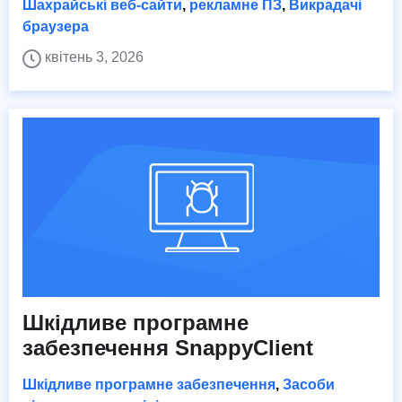
Шахрайські веб-сайти
,
рекламне ПЗ
,
Викрадачі
браузера
квітень 3, 2026
Шкідливе програмне
забезпечення SnappyClient
Шкідливе програмне забезпечення
,
Засоби