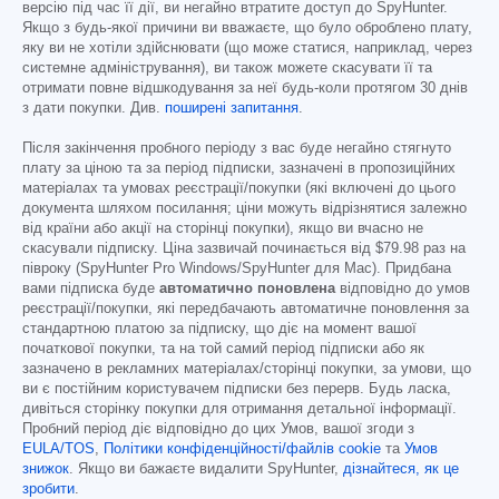
версію під час її дії, ви негайно втратите доступ до SpyHunter.
Якщо з будь-якої причини ви вважаєте, що було оброблено плату,
яку ви не хотіли здійснювати (що може статися, наприклад, через
системне адміністрування), ви також можете скасувати її та
отримати повне відшкодування за неї будь-коли протягом 30 днів
з дати покупки. Див.
поширені запитання
.
Після закінчення пробного періоду з вас буде негайно стягнуто
плату за ціною та за період підписки, зазначені в пропозиційних
матеріалах та умовах реєстрації/покупки (які включені до цього
документа шляхом посилання; ціни можуть відрізнятися залежно
від країни або акції на сторінці покупки), якщо ви вчасно не
скасували підписку. Ціна зазвичай починається від
$79.98
раз на
півроку (SpyHunter Pro Windows/SpyHunter для Mac). Придбана
вами підписка буде
автоматично поновлена
відповідно до умов
реєстрації/покупки, які передбачають автоматичне поновлення за
стандартною платою за підписку, що діє на момент вашої
початкової покупки, та на той самий період підписки або як
зазначено в рекламних матеріалах/сторінці покупки, за умови, що
ви є постійним користувачем підписки без перерв. Будь ласка,
дивіться сторінку покупки для отримання детальної інформації.
Пробний період діє відповідно до цих Умов, вашої згоди з
EULA/TOS
,
Політики конфіденційності/файлів cookie
та
Умов
знижок
. Якщо ви бажаєте видалити SpyHunter,
дізнайтеся, як це
зробити
.