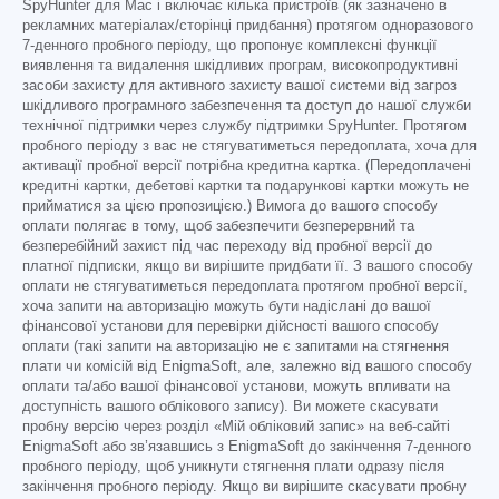
SpyHunter для Mac і включає кілька пристроїв (як зазначено в
рекламних матеріалах/сторінці придбання) протягом одноразового
7-денного пробного періоду, що пропонує комплексні функції
виявлення та видалення шкідливих програм, високопродуктивні
засоби захисту для активного захисту вашої системи від загроз
шкідливого програмного забезпечення та доступ до нашої служби
технічної підтримки через службу підтримки SpyHunter. Протягом
пробного періоду з вас не стягуватиметься передоплата, хоча для
активації пробної версії потрібна кредитна картка. (Передоплачені
кредитні картки, дебетові картки та подарункові картки можуть не
прийматися за цією пропозицією.) Вимога до вашого способу
оплати полягає в тому, щоб забезпечити безперервний та
безперебійний захист під час переходу від пробної версії до
платної підписки, якщо ви вирішите придбати її. З вашого способу
оплати не стягуватиметься передоплата протягом пробної версії,
хоча запити на авторизацію можуть бути надіслані до вашої
фінансової установи для перевірки дійсності вашого способу
оплати (такі запити на авторизацію не є запитами на стягнення
плати чи комісій від EnigmaSoft, але, залежно від вашого способу
оплати та/або вашої фінансової установи, можуть впливати на
доступність вашого облікового запису). Ви можете скасувати
пробну версію через розділ «Мій обліковий запис» на веб-сайті
EnigmaSoft або зв’язавшись з EnigmaSoft до закінчення 7-денного
пробного періоду, щоб уникнути стягнення плати одразу після
закінчення пробного періоду. Якщо ви вирішите скасувати пробну