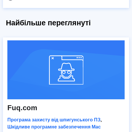
Найбільше переглянуті
Fuq.com
Програма захисту від шпигунського ПЗ
,
Шкідливе програмне забезпечення Mac