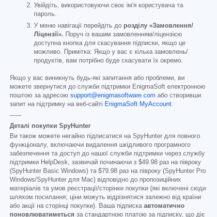
Увійдіть, використовуючи своє ім'я користувача та
пароль.
У меню навігації перейдіть до
розділу «Замовлення/
Ліцензії».
Поруч із вашим замовленням/ліцензією
доступна кнопка для скасування підписки, якщо це
можливо. Примітка: Якщо у вас є кілька замовлень/
продуктів, вам потрібно буде скасувати їх окремо.
Якщо у вас виникнуть будь-які запитання або проблеми, ви
можете звернутися до служби підтримки EnigmaSoft електронною
поштою за адресою
support@enigmasoftware.com
або створивши
запит на підтримку на веб-сайті
EnigmaSoft MyAccount
.
------
Деталі покупки SpyHunter
Ви також можете негайно підписатися на SpyHunter для повного
функціоналу, включаючи видалення шкідливого програмного
забезпечення та доступ до нашої служби підтримки через службу
підтримки HelpDesk, зазвичай починаючи з
$49.98
раз на півроку
(SpyHunter Basic Windows) та
$79.98
раз на півроку (SpyHunter Pro
Windows/SpyHunter для Mac) відповідно до пропозиційних
матеріалів та умов реєстрації/сторінки покупки (які включені сюди
шляхом посилання; ціни можуть відрізнятися залежно від країни
або акції на сторінці покупки). Ваша підписка
автоматично
поновлюватиметься
за стандартною платою за підписку, що діє