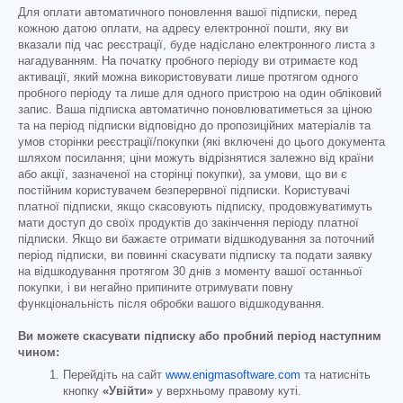
Для оплати автоматичного поновлення вашої підписки, перед
кожною датою оплати, на адресу електронної пошти, яку ви
вказали під час реєстрації, буде надіслано електронного листа з
нагадуванням. На початку пробного періоду ви отримаєте код
активації, який можна використовувати лише протягом одного
пробного періоду та лише для одного пристрою на один обліковий
запис. Ваша підписка автоматично поновлюватиметься за ціною
та на період підписки відповідно до пропозиційних матеріалів та
умов сторінки реєстрації/покупки (які включені до цього документа
шляхом посилання; ціни можуть відрізнятися залежно від країни
або акції, зазначеної на сторінці покупки), за умови, що ви є
постійним користувачем безперервної підписки. Користувачі
платної підписки, якщо скасовують підписку, продовжуватимуть
мати доступ до своїх продуктів до закінчення періоду платної
підписки. Якщо ви бажаєте отримати відшкодування за поточний
період підписки, ви повинні скасувати підписку та подати заявку
на відшкодування протягом 30 днів з моменту вашої останньої
покупки, і ви негайно припините отримувати повну
функціональність після обробки вашого відшкодування.
Ви можете скасувати підписку або пробний період наступним
чином:
Перейдіть на сайт
www.enigmasoftware.com
та натисніть
кнопку
«Увійти»
у верхньому правому куті.