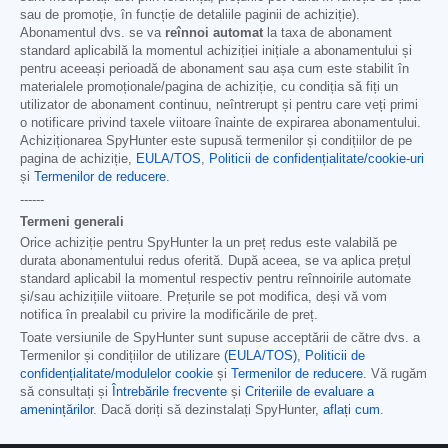
sau de promoție, în funcție de detaliile paginii de achiziție).
Abonamentul dvs. se va
reînnoi automat
la taxa de abonament
standard aplicabilă la momentul achiziției inițiale a abonamentului și
pentru aceeași perioadă de abonament sau așa cum este stabilit în
materialele promoționale/pagina de achiziție, cu condiția să fiți un
utilizator de abonament continuu, neîntrerupt și pentru care veți primi
o notificare privind taxele viitoare înainte de expirarea abonamentului.
Achiziționarea SpyHunter este supusă termenilor și condițiilor de pe
pagina de achiziție,
EULA/TOS
,
Politicii de confidențialitate/cookie-uri
și
Termenilor de reducere
.
------
Termeni generali
Orice achiziție pentru SpyHunter la un preț redus este valabilă pe
durata abonamentului redus oferită. După aceea, se va aplica prețul
standard aplicabil la momentul respectiv pentru reînnoirile automate
și/sau achizițiile viitoare. Prețurile se pot modifica, deși vă vom
notifica în prealabil cu privire la modificările de preț.
Toate versiunile de SpyHunter sunt supuse acceptării de către dvs. a
Termenilor și condițiilor de utilizare
(EULA/TOS)
,
Politicii de
confidențialitate/modulelor cookie
și
Termenilor de reducere
. Vă rugăm
să consultați și
Întrebările frecvente
și
Criteriile de evaluare a
amenințărilor
. Dacă doriți să dezinstalați SpyHunter,
aflați cum
.