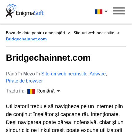
Skip
to
Română
content
Baza de date pentru amenințări
Site-uri web necinstite
Bridgechainnet.com
Bridgechainnet.com
Până în
Mezo
în
Site-uri web necinstite
,
Adware
,
Pirate de browser
Tradu in:
Română
Utilizatorii trebuie să navigheze pe un internet plin
de conținut înșelător și capcane rău intenționate.
Deși navigarea poate părea inofensivă, chiar și un
singur clic pe linkul greșit poate expune utilizatorii