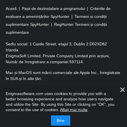
Acasă
Pașii de dezinstalare a programului
Criteriile de
evaluare a amenințărilor SpyHunter
Termeni și condiții
suplimentare SpyHunter
RegHunter Termeni și condiții
suplimentare
Sediu social: 1 Castle Street, etajul 3, Dublin 2 D02XD82
Irlanda.
EnigmaSoft Limited, Private Company Limited prin acțiuni,
Număr de înregistrare a companiei 597114.
Mac și MacOS sunt mărci comerciale ale Apple Inc., înregistrate
în SUA și în alte țări.
Copyright 2016-
2026
. EnigmaSoft Ltd. Toate drepturile
Enigmasoftware.com uses cookies to provide you with a
rezervate.
better browsing experience and analyze how users navigate
and utilize the Site. By using this Site or clicking on "OK", you
consent to the use of cookies.
Aflați mai multe
.