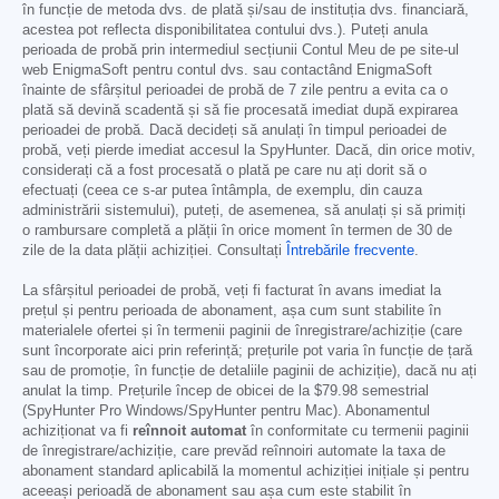
în funcție de metoda dvs. de plată și/sau de instituția dvs. financiară,
acestea pot reflecta disponibilitatea contului dvs.). Puteți anula
perioada de probă prin intermediul secțiunii Contul Meu de pe site-ul
web EnigmaSoft pentru contul dvs. sau contactând EnigmaSoft
înainte de sfârșitul perioadei de probă de 7 zile pentru a evita ca o
plată să devină scadentă și să fie procesată imediat după expirarea
perioadei de probă. Dacă decideți să anulați în timpul perioadei de
probă, veți pierde imediat accesul la SpyHunter. Dacă, din orice motiv,
considerați că a fost procesată o plată pe care nu ați dorit să o
efectuați (ceea ce s-ar putea întâmpla, de exemplu, din cauza
administrării sistemului), puteți, de asemenea, să anulați și să primiți
o rambursare completă a plății în orice moment în termen de 30 de
zile de la data plății achiziției. Consultați
Întrebările frecvente
.
La sfârșitul perioadei de probă, veți fi facturat în avans imediat la
prețul și pentru perioada de abonament, așa cum sunt stabilite în
materialele ofertei și în termenii paginii de înregistrare/achiziție (care
sunt încorporate aici prin referință; prețurile pot varia în funcție de țară
sau de promoție, în funcție de detaliile paginii de achiziție), dacă nu ați
anulat la timp. Prețurile încep de obicei de la
$79.98
semestrial
(SpyHunter Pro Windows/SpyHunter pentru Mac). Abonamentul
achiziționat va fi
reînnoit automat
în conformitate cu termenii paginii
de înregistrare/achiziție, care prevăd reînnoiri automate la taxa de
abonament standard aplicabilă la momentul achiziției inițiale și pentru
aceeași perioadă de abonament sau așa cum este stabilit în