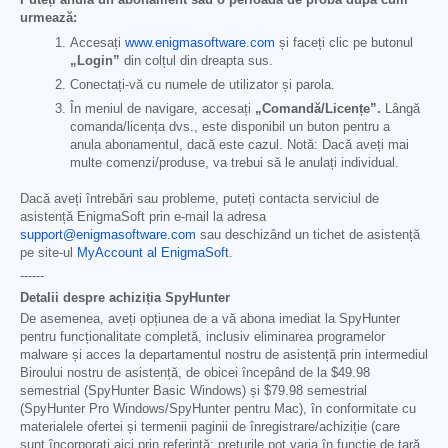
Puteți anula un abonament sau o perioadă de probă după cum
urmează:
Accesați
www.enigmasoftware.com
și faceți clic pe butonul
„Login”
din colțul din dreapta sus.
Conectați-vă cu numele de utilizator și parola.
În meniul de navigare, accesați
„Comandă/Licențe”.
Lângă
comanda/licența dvs., este disponibil un buton pentru a
anula abonamentul, dacă este cazul. Notă: Dacă aveți mai
multe comenzi/produse, va trebui să le anulați individual.
Dacă aveți întrebări sau probleme, puteți contacta serviciul de
asistență EnigmaSoft prin e-mail la adresa
support@enigmasoftware.com
sau deschizând un tichet de asistență
pe site-ul
MyAccount al EnigmaSoft
.
------
Detalii despre achiziția SpyHunter
De asemenea, aveți opțiunea de a vă abona imediat la SpyHunter
pentru funcționalitate completă, inclusiv eliminarea programelor
malware și acces la departamentul nostru de asistență prin intermediul
Biroului nostru de asistență, de obicei începând de la
$49.98
semestrial (SpyHunter Basic Windows) și
$79.98
semestrial
(SpyHunter Pro Windows/SpyHunter pentru Mac), în conformitate cu
materialele ofertei și termenii paginii de înregistrare/achiziție (care
sunt încorporați aici prin referință; prețurile pot varia în funcție de țară