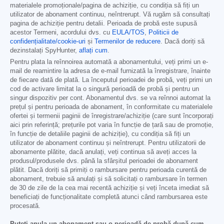
materialele promoționale/pagina de achiziție, cu condiția să fiți un
utilizator de abonament continuu, neîntrerupt. Vă rugăm să consultați
pagina de achiziție pentru detalii. Perioada de probă este supusă
acestor Termeni, acordului dvs. cu
EULA/TOS
,
Politicii de
confidențialitate/cookie-uri
și
Termenilor de reducere
. Dacă doriți să
dezinstalați SpyHunter,
aflați cum
.
Pentru plata la reînnoirea automată a abonamentului, veți primi un e-
mail de reamintire la adresa de e-mail furnizată la înregistrare, înainte
de fiecare dată de plată. La începutul perioadei de probă, veți primi un
cod de activare limitat la o singură perioadă de probă și pentru un
singur dispozitiv per cont. Abonamentul dvs. se va reînnoi automat la
prețul și pentru perioada de abonament, în conformitate cu materialele
ofertei și termenii paginii de înregistrare/achiziție (care sunt încorporați
aici prin referință; prețurile pot varia în funcție de țară sau de promoție,
în funcție de detaliile paginii de achiziție), cu condiția să fiți un
utilizator de abonament continuu și neîntrerupt. Pentru utilizatorii de
abonamente plătite, dacă anulați, veți continua să aveți acces la
produsul/produsele dvs. până la sfârșitul perioadei de abonament
plătit. Dacă doriți să primiți o rambursare pentru perioada curentă de
abonament, trebuie să anulați și să solicitați o rambursare în termen
de 30 de zile de la cea mai recentă achiziție și veți înceta imediat să
beneficiați de funcționalitate completă atunci când rambursarea este
procesată.