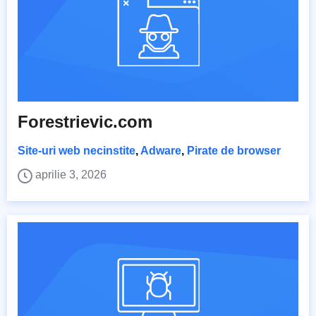
Forestrievic.com
Site-uri web necinstite
,
Adware
,
Pirate de browser
aprilie 3, 2026