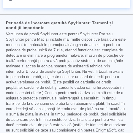
Perioadă de încercare gratuită SpyHunter: Termeni și
condiții importante
Versiunea de probă SpyHunter este pentru SpyHunter Pro sau
SpyHunter pentru Mac și include mai multe dispozitive (așa cum este
menționat în materialele promoționale/pagina de achiziție) pentru o
perioadă de probă unică de 7 zile, oferind funcționalități complete de
detectare și eliminare a programelor malware, măsuri de protecție de
înaltă performanță pentru a vă proteja activ sistemul de amenințările
malware și acces la echipa noastră de asistență tehnică prin
intermediul Biroului de asistență SpyHunter. Nu veți fi taxat în avans
în perioada de probă, deși este necesar un card de credit pentru a
activa versiunea de probă. (Este posibil ca cardurile de credit
preplătite, cardurile de debit și cardurile cadou să nu fie acceptate în
cadrul acestei oferte.) Cerința pentru metoda dvs. de plată este de a
asigura o protecție continuă și neîntreruptă a securității în timpul
tranziției de la o versiune de probă la un abonament plătit, în cazul în
care decideți să achiziționați. Metoda dvs. de plată nu va fi taxată cu
o sumă de plată în avans în timpul perioadei de probă, deși solicitările
de autorizare pot fi trimise instituției dvs. financiare pentru a verifica
dacă metoda dvs. de plată este validă (astfel de trimiteri de autorizare
nu sunt solicitări de taxe sau comisioane din partea EnigmaSoft, dar,