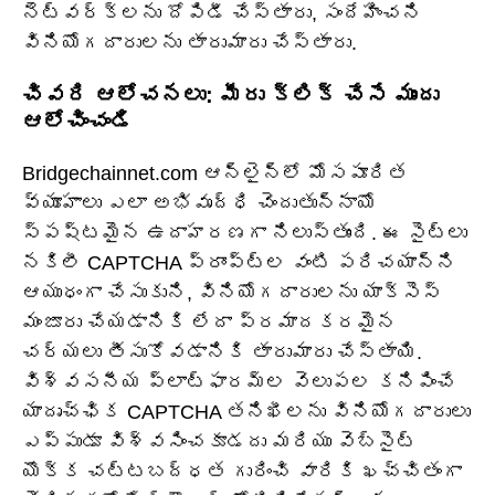
నెట్‌వర్క్‌లను దోపిడీ చేస్తారు, సందేహించని
వినియోగదారులను తారుమారు చేస్తారు.
చివరి ఆలోచనలు: మీరు క్లిక్ చేసే ముందు
ఆలోచించండి
Bridgechainnet.com ఆన్‌లైన్‌లో మోసపూరిత
వ్యూహాలు ఎలా అభివృద్ధి చెందుతున్నాయో
స్పష్టమైన ఉదాహరణగా నిలుస్తుంది. ఈ సైట్‌లు
నకిలీ CAPTCHA ప్రాంప్ట్‌ల వంటి పరిచయాన్ని
ఆయుధంగా చేసుకుని, వినియోగదారులను యాక్సెస్
మంజూరు చేయడానికి లేదా ప్రమాదకరమైన
చర్యలు తీసుకోవడానికి తారుమారు చేస్తాయి.
విశ్వసనీయ ప్లాట్‌ఫారమ్‌ల వెలుపల కనిపించే
యాదృచ్ఛిక CAPTCHA తనిఖీలను వినియోగదారులు
ఎప్పుడూ విశ్వసించకూడదు మరియు వెబ్‌సైట్
యొక్క చట్టబద్ధత గురించి వారికి ఖచ్చితంగా