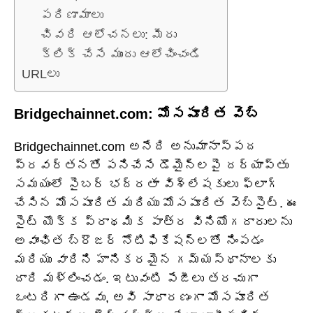
పరిణామాలు
చివరి ఆలోచనలు: మీరు
క్లిక్ చేసే ముందు ఆలోచించండి
URLలు
Bridgechainnet.com: మోసపూరిత వెబ్
Bridgechainnet.com అనేది అనుమానాస్పద
ప్రవర్తనతో పనిచేసే డొమైన్‌లపై దర్యాప్తు
సమయంలో సైబర్ భద్రతా విశ్లేషకులు ఫ్లాగ్
చేసిన మోసపూరిత మరియు మోసపూరిత వెబ్‌సైట్. ఈ
సైట్ యొక్క ప్రాథమిక పాత్ర వినియోగదారులను
అవాంఛిత బ్రౌజర్ నోటిఫికేషన్‌లతో నింపడం
మరియు వారిని హానికరమైన గమ్యస్థానాలకు
దారి మళ్లించడం. ఇటువంటి పేజీలు తరచుగా
ఒంటరిగా ఉండవు, అవి సాధారణంగా మోసపూరిత