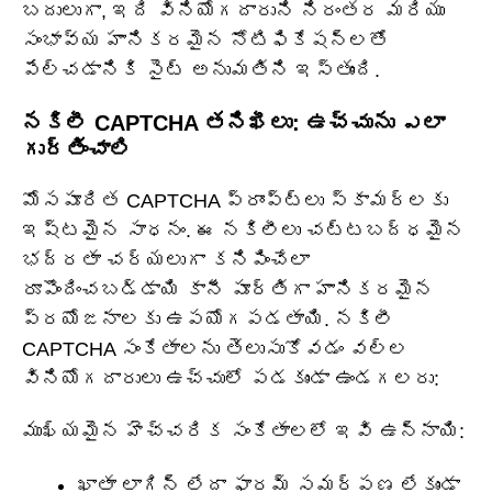
బదులుగా, ఇది వినియోగదారుని నిరంతర మరియు
సంభావ్య హానికరమైన నోటిఫికేషన్‌లతో
పేల్చడానికి సైట్ అనుమతిని ఇస్తుంది.
నకిలీ CAPTCHA తనిఖీలు: ఉచ్చును ఎలా
గుర్తించాలి
మోసపూరిత CAPTCHA ప్రాంప్ట్‌లు స్కామర్‌లకు
ఇష్టమైన సాధనం. ఈ నకిలీలు చట్టబద్ధమైన
భద్రతా చర్యలుగా కనిపించేలా
రూపొందించబడ్డాయి కానీ పూర్తిగా హానికరమైన
ప్రయోజనాలకు ఉపయోగపడతాయి. నకిలీ
CAPTCHA సంకేతాలను తెలుసుకోవడం వల్ల
వినియోగదారులు ఉచ్చులో పడకుండా ఉండగలరు:
ముఖ్యమైన హెచ్చరిక సంకేతాలలో ఇవి ఉన్నాయి:
ఖాతా లాగిన్ లేదా ఫారమ్ సమర్పణ లేకుండా