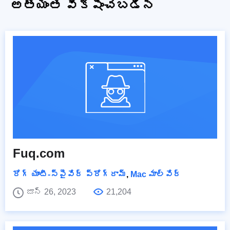
అత్యంత వీక్షించబడిన
Fuq.com
రోగ్ యాంటీ-స్పైవేర్ ప్రోగ్రామ్
,
Mac మాల్వేర్
జూన్ 26, 2023
21,204