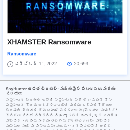
XHAMSTER Ransomware
Ransomware
అక్టోబర్ 11, 2022
20,693
SpyHunter ఉచిత ట్రయల్: ముఖ్యమైన నిబంధనలు మరియు
షరతులు
స్పైహంటర్ ట్రయల్ అనేది స్పైహంటర్ ప్రో లేదా మ్యాక్ కోసం
స్పైహంటర్ కొరకు ఉద్దేశించబడింది మరియు ఒకేసారి 7-రోజుల
ట్రయల్ వ్యవధి కోసం బహుళ పరికరాలను (ప్రచార సామగ్రి/
కొనుగోలు పేజీలో పేర్కొన్న విధంగా) కలిగి ఉంటుంది. ఇది సమగ్ర
మాల్వేర్ గుర్తింపు మరియు తొలగింపు కార్యాచరణను, మాల్వేర్
ముప్పుల నుండి మీ సిస్టమ్‌ను చురుకుగా రక్షించడానికి అధిక-