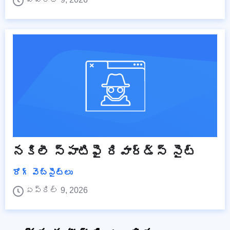
నకిలీ స్పాటిఫై రివార్డ్స్ సైట్
రోగ్ వెబ్‌సైట్‌లు
ఏప్రిల్ 9, 2026