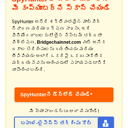
మీ కంప్యూటర్‌ని స్కాన్ చేయండి
SpyHunter అనేది శక్తివంతమైన మాల్వేర్
నివారణ మరియు రక్షణ సాధనం, ఇది
వినియోగదారులకు లోతైన సిస్టమ్ భద్రతా
విశ్లేషణ,
Bridgechainnet.com
వంటి అనేక
రకాల బెదిరింపులను గుర్తించడం మరియు
తీసివేయడం అలాగే ఒకరిపై ఒకరు సాంకేతిక
మద్దతు సేవను అందించడంలో సహాయపడటానికి
రూపొందించబడింది.
SpyHunterని డౌన్‌లోడ్ చేయండి*
మీ వ్యాపారం డబ్బు ఆదా చేసుకోండి!
బహుళ-లైసెన్స్ తగ్గింపు కోట్