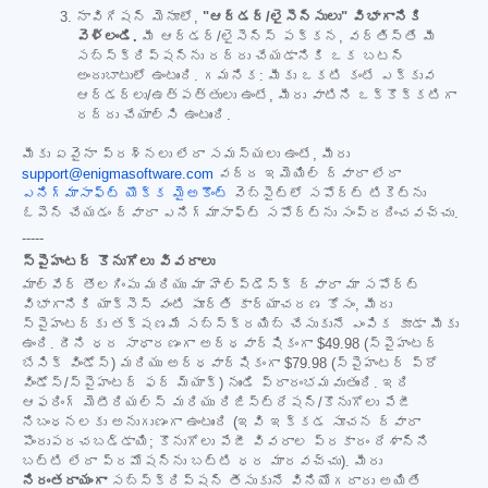
నావిగేషన్ మెనూలో,
"ఆర్డర్/లైసెన్సులు" విభాగానికి
వెళ్లండి.
మీ ఆర్డర్/లైసెన్స్ పక్కన, వర్తిస్తే మీ
సబ్‌స్క్రిప్షన్‌ను రద్దు చేయడానికి ఒక బటన్
అందుబాటులో ఉంటుంది. గమనిక: మీకు ఒకటి కంటే ఎక్కువ
ఆర్డర్‌లు/ఉత్పత్తులు ఉంటే, మీరు వాటిని ఒక్కొక్కటిగా
రద్దు చేయాల్సి ఉంటుంది.
మీకు ఏవైనా ప్రశ్నలు లేదా సమస్యలు ఉంటే, మీరు
support@enigmasoftware.com
వద్ద ఇమెయిల్ ద్వారా లేదా
ఎనిగ్మాసాఫ్ట్ యొక్క మైఅకౌంట్
వెబ్‌సైట్‌లో సపోర్ట్ టికెట్‌ను
ఓపెన్ చేయడం ద్వారా ఎనిగ్మాసాఫ్ట్ సపోర్ట్‌ను సంప్రదించవచ్చు.
-----
స్పైహంటర్ కొనుగోలు వివరాలు
మాల్‌వేర్ తొలగింపు మరియు మా హెల్ప్‌డెస్క్ ద్వారా మా సపోర్ట్
విభాగానికి యాక్సెస్ వంటి పూర్తి కార్యాచరణ కోసం, మీరు
స్పైహంటర్‌కు తక్షణమే సబ్‌స్క్రయిబ్ చేసుకునే ఎంపిక కూడా మీకు
ఉంది. దీని ధర సాధారణంగా అర్ధవార్షికంగా
$49.98
(స్పైహంటర్
బేసిక్ విండోస్) మరియు అర్ధవార్షికంగా
$79.98
(స్పైహంటర్ ప్రో
విండోస్/స్పైహంటర్ ఫర్ మ్యాక్) నుండి ప్రారంభమవుతుంది. ఇది
ఆఫరింగ్ మెటీరియల్స్ మరియు రిజిస్ట్రేషన్/కొనుగోలు పేజీ
నిబంధనలకు అనుగుణంగా ఉంటుంది (ఇవి ఇక్కడ సూచన ద్వారా
పొందుపరచబడ్డాయి; కొనుగోలు పేజీ వివరాల ప్రకారం దేశాన్ని
బట్టి లేదా ప్రమోషన్‌ను బట్టి ధర మారవచ్చు). మీరు
నిరంతరాయంగా
సబ్‌స్క్రిప్షన్ తీసుకునే వినియోగదారు అయితే