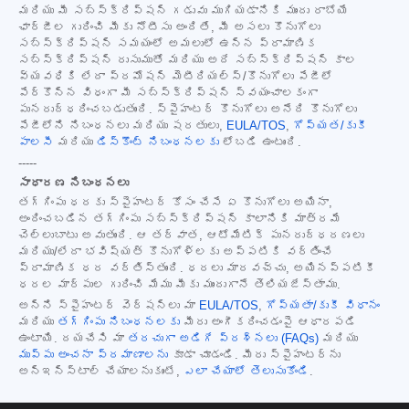
మరియు మీ సబ్‌స్క్రిప్షన్ గడువు ముగియడానికి ముందు రాబోయే
ఛార్జీల గురించి మీకు నోటీసు అందితే, మీ అసలు కొనుగోలు
సబ్‌స్క్రిప్షన్ సమయంలో అమలులో ఉన్న ప్రామాణిక
సబ్‌స్క్రిప్షన్ రుసుముతో మరియు అదే సబ్‌స్క్రిప్షన్ కాల
వ్యవధికి లేదా ప్రమోషన్ మెటీరియల్స్/కొనుగోలు పేజీలో
పేర్కొన్న విధంగా మీ సబ్‌స్క్రిప్షన్ స్వయంచాలకంగా
పునరుద్ధరించబడుతుంది. స్పైహంటర్ కొనుగోలు అనేది కొనుగోలు
పేజీలోని నిబంధనలు మరియు షరతులు,
EULA/TOS
,
గోప్యత/కుకీ
పాలసీ
మరియు
డిస్కౌంట్ నిబంధనలకు
లోబడి ఉంటుంది.
-----
సాధారణ నిబంధనలు
తగ్గింపు ధరకు స్పైహంటర్ కోసం చేసే ఏ కొనుగోలు అయినా,
అందించబడిన తగ్గింపు సబ్‌స్క్రిప్షన్ కాలానికి మాత్రమే
చెల్లుబాటు అవుతుంది. ఆ తర్వాత, ఆటోమేటిక్ పునరుద్ధరణలు
మరియు/లేదా భవిష్యత్ కొనుగోళ్లకు అప్పటికి వర్తించే
ప్రామాణిక ధర వర్తిస్తుంది. ధరలు మారవచ్చు, అయినప్పటికీ
ధరల మార్పుల గురించి మేము మీకు ముందుగానే తెలియజేస్తాము.
అన్ని స్పైహంటర్ వెర్షన్‌లు మా
EULA/TOS
,
గోప్యతా/కుకీ విధానం
మరియు
తగ్గింపు నిబంధనలకు
మీరు అంగీకరించడంపై ఆధారపడి
ఉంటాయి. దయచేసి మా
తరచుగా అడిగే ప్రశ్నలు (FAQs)
మరియు
ముప్పు అంచనా ప్రమాణాలను
కూడా చూడండి. మీరు స్పైహంటర్‌ను
అన్‌ఇన్‌స్టాల్ చేయాలనుకుంటే,
ఎలా చేయాలో తెలుసుకోండి
.