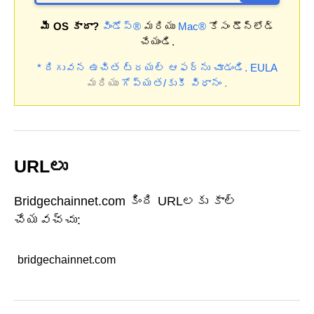
మీ OS కాదా?
విండోస్®
మరియు
Mac®
కోసం డౌన్‌లోడ్
చేయండి.
* దిగువన ఉచిత ట్రయల్ ఆఫర్‌ను చూడండి.
EULA
మరియు
గోప్యత/కుకీ విధానం
.
URLలు
Bridgechainnet.com కింది URLలకు కాల్
చేయవచ్చు:
bridgechainnet.com