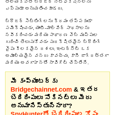
తెలియకపోతే బ్రౌజర్ నోటిఫికేషన్‌లను
ఎప్పుడూ అనుమతించకూడదు.
బ్రౌజర్ సెట్టింగ్‌లను క్రమం తప్పకుండా
సమీక్షించడం, యాంటీ-మాల్వేర్ సాధనాలను
నవీకరించడం మరియు సాధారణ వెబ్ ముప్పుల
గురించి తెలుసుకోవడం సురక్షితమైన బ్రౌజింగ్
వైపు కీలకమైన దశలు. ఇంటర్నెట్ ఒక
అమూల్యమైన వనరు కావచ్చు, కానీ జాగ్రత్తగా
మరియు అవగాహనతో నావిగేట్ చేస్తేనే.
మీ కంప్యూటర్‌కు
Bridgechainnet.com
& ఇతర
బెదిరింపులు సోకినట్లు మీరు
అనుమానిస్తున్నారా?
SpyHunterతో బెదిరింపుల కోసం