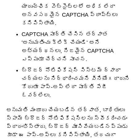
యాదృచ్ఛిక వెబ్‌సైట్‌లలో అధిక లేదా
అనవసరమైన CAPTCHA ప్రాంప్ట్‌లు
కనిపిస్తాయి.
CAPTCHA పూర్తి చేసిన తర్వాత
'అనుమతించు క్లిక్ చేయండి' అనే
అభ్యర్థనలు, నిజమైన CAPTCHA
ఎప్పుడూ చేర్చని సూచన.
బ్రౌజర్ నోటిఫికేషన్ సిస్టమ్ ద్వారా
చర్యలను నిర్ధారించమని వినియోగదారుని
కోరుతూ పాప్-అప్ లేదా పూర్తి పేజీ
ఓవర్‌లేలు.
అనుమతి మంజూరు చేయబడిన తర్వాత, బాధితులు
స్పామ్ బ్రౌజర్ నోటిఫికేషన్‌లను స్వీకరించడం
ప్రారంభిస్తారు. బ్రౌజర్ మూసివేయబడినప్పుడు
కూడా ఈ పాప్-అప్‌లు కనిపిస్తాయి, తరచుగా