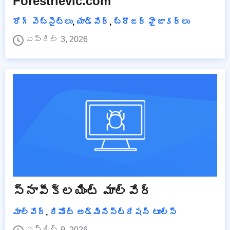
Forestrievic.com
రోగ్ వెబ్‌సైట్‌లు
,
యాడ్వేర్
,
బ్రౌజర్ హైజాకర్లు
ఏప్రిల్ 3, 2026
స్నాపీక్లయింట్ మాల్వేర్
మాల్వేర్
,
రిమోట్ అడ్మినిస్ట్రేషన్ టూల్స్
ఏప్రిల్ 9, 2026