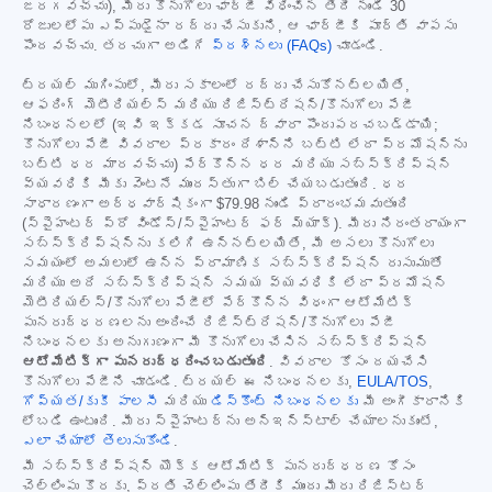
జరగవచ్చు), మీరు కొనుగోలు ఛార్జీ విధించిన తేదీ నుండి 30
రోజులలోపు ఎప్పుడైనా రద్దు చేసుకుని, ఆ ఛార్జీకి పూర్తి వాపసు
పొందవచ్చు. తరచుగా అడిగే
ప్రశ్నలు (FAQs)
చూడండి.
ట్రయల్ ముగింపులో, మీరు సకాలంలో రద్దు చేసుకోనట్లయితే,
ఆఫరింగ్ మెటీరియల్స్ మరియు రిజిస్ట్రేషన్/కొనుగోలు పేజీ
నిబంధనలలో (ఇవి ఇక్కడ సూచన ద్వారా పొందుపరచబడ్డాయి;
కొనుగోలు పేజీ వివరాల ప్రకారం దేశాన్ని బట్టి లేదా ప్రమోషన్‌ను
బట్టి ధర మారవచ్చు) పేర్కొన్న ధర మరియు సబ్‌స్క్రిప్షన్
వ్యవధికి మీకు వెంటనే ముందస్తుగా బిల్ చేయబడుతుంది. ధర
సాధారణంగా అర్ధవార్షికంగా
$79.98
నుండి ప్రారంభమవుతుంది
(స్పైహంటర్ ప్రో విండోస్/స్పైహంటర్ ఫర్ మ్యాక్). మీరు నిరంతరాయంగా
సబ్‌స్క్రిప్షన్‌ను కలిగి ఉన్నట్లయితే, మీ అసలు కొనుగోలు
సమయంలో అమలులో ఉన్న ప్రామాణిక సబ్‌స్క్రిప్షన్ రుసుముతో
మరియు అదే సబ్‌స్క్రిప్షన్ సమయ వ్యవధికి లేదా ప్రమోషన్
మెటీరియల్స్/కొనుగోలు పేజీలో పేర్కొన్న విధంగా ఆటోమేటిక్
పునరుద్ధరణలను అందించే రిజిస్ట్రేషన్/కొనుగోలు పేజీ
నిబంధనలకు అనుగుణంగా మీ కొనుగోలు చేసిన సబ్‌స్క్రిప్షన్
ఆటోమేటిక్‌గా పునరుద్ధరించబడుతుంది
. వివరాల కోసం దయచేసి
కొనుగోలు పేజీని చూడండి. ట్రయల్ ఈ నిబంధనలకు,
EULA/TOS
,
గోప్యత/కుకీ పాలసీ
మరియు
డిస్కౌంట్ నిబంధనలకు
మీ అంగీకారానికి
లోబడి ఉంటుంది. మీరు స్పైహంటర్‌ను అన్‌ఇన్‌స్టాల్ చేయాలనుకుంటే,
ఎలా చేయాలో తెలుసుకోండి
.
మీ సబ్‌స్క్రిప్షన్ యొక్క ఆటోమేటిక్ పునరుద్ధరణ కోసం
చెల్లింపు కొరకు, ప్రతి చెల్లింపు తేదీకి ముందు మీరు రిజిస్టర్