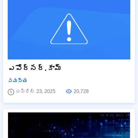
ఎపోర్నర్.కామ్
సమస్య
ఏప్రిల్ 23, 2025
20,728