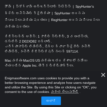
హోమ్
ప్రోగ్రామ్ అన్‌ఇన్‌స్టాల్ స్టెప్స్
SpyHunter's
థ్రెట్ అసెస్‌మెంట్ క్రైటీరియా
SpyHunter అదనపు
నిబంధనలు మరియు షరతులు
RegHunter అదనపు నిబంధనలు
మరియు షరతులు
రిజిస్టర్డ్ ఆఫీస్: 1 కాజిల్ స్ట్రీట్, 3 వ అంతస్తు,
డబ్లిన్ 2 D02XD82 ఐర్లాండ్.
ఎనిగ్మాసాఫ్ట్ లిమిటెడ్, షేర్ల ద్వారా ప్రైవేట్ కంపెనీ
లిమిటెడ్, కంపెనీ రిజిస్ట్రేషన్ నంబర్ 597114.
Mac మరియు MacOS US మరియు ఇతర దేశాలలో నమోదు
చేయబడిన Apple Inc. యొక్క ట్రేడ్‌మార్క్‌లు.
కాపీరైట్ 2016-
2026
. ఎనిగ్మాసాఫ్ట్ లిమిటెడ్. అన్ని హక్కులూ
Enigmasoftware.com uses cookies to provide you with a
ప్రత్యేకించుకోవడమైనది.
better browsing experience and analyze how users navigate
and utilize the Site. By using this Site or clicking on "OK", you
consent to the use of cookies.
మరింత తెలుసుకోండి
.