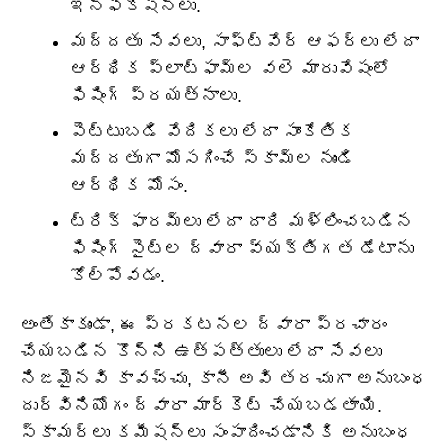
ఇన్‌ఫెక్షన్లు.
మద్దతు సేవలు, సాఫ్ట్‌వేర్ ఆఫర్‌లు లేదా
ఆర్థిక ప్లాట్‌ఫామ్‌ల వలె మారువేషంలో
ఫిషింగ్ ప్రయత్నాలు.
పెట్టుబడి వేదికలు లేదా సాంకేతిక
మద్దతుగా మోసగించే స్కామ్‌ల నుండి
ఆర్థిక మోసం.
ట్రిక్ ఫారమ్‌లు లేదా దారి మళ్లించబడిన
ఫిషింగ్ సైట్‌ల ద్వారా వ్యక్తిగత డేటాను
కోల్పోవడం.
అంతేకాకుండా, ఈ ప్రకటనల ద్వారా ప్రచారం
చేయబడిన కొన్ని ఉత్పత్తులు లేదా సేవలు
నిజమైనవి కావచ్చు, కానీ అవి తరచుగా అనుబంధ
దుర్వినియోగం ద్వారా మార్కెట్ చేయబడతాయి.
స్కామర్లు కమీషన్లు సంపాదించడానికి అనుబంధ