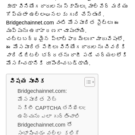
కూడా వినియోగదారులను స్కామ్‌లు, మాల్వేర్ మరియు
గోప్యతా ఉల్లంఘనలకు గురి చేస్తుంది.
Bridgechainnet.com వంటి మోసపూరిత సైట్‌లు ఈ
ముప్పును ఉదాహరణగా చూపుతాయి.
చట్టబద్ధమైన ప్లాట్‌ఫారమ్‌లుగా మారువేషంలో,
ఈ మోసపూరిత పేజీలు వినియోగదారులను చివరికి
వారి డిజిటల్ భద్రతను రాజీ పడే చర్యలలోకి
మోసగించడానికి రూపొందించబడ్డాయి.
విషయ సూచిక
Bridgechainnet.com:
మోసపూరిత వెబ్
నకిలీ CAPTCHA తనిఖీలు:
ఉచ్చును ఎలా గుర్తించాలి
Bridgechainnet.com తో
సంభాషించడం వల్ల కలిగే