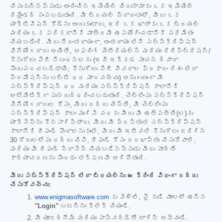
చేసుకున్నప్పుడు అందించిన ఇమెయిల్ చిరునామాకు ఒక ఇమెయిల్
రిమైండర్ పంపబడుతుంది. మీ ట్రయల్ ప్రారంభంలో, మీరు ఒక
యాక్టివేషన్ కోడ్‌ను అందుకుంటారు, ఇది ఒక ఖాతాకు ఒక ట్రయల్
మరియు ఒక పరికరానికి మాత్రమే ఉపయోగించడానికి పరిమితం
చేయబడింది. మీరు నిరంతరాయంగా, అంతరాయం లేని సబ్‌స్క్రిప్షన్
వినియోగదారు అయితే, ఆఫరింగ్ మెటీరియల్స్ మరియు రిజిస్ట్రేషన్/
కొనుగోలు పేజీ నిబంధనలకు (ఇవి ఇక్కడ సూచన ద్వారా
పొందుపరచబడ్డాయి; కొనుగోలు పేజీ వివరాల ప్రకారం దేశం లేదా
ప్రమోషన్‌ను బట్టి ధర మారవచ్చు) అనుగుణంగా మీ
సబ్‌స్క్రిప్షన్ ధర మరియు సబ్‌స్క్రిప్షన్ కాలానికి
ఆటోమేటిక్‌గా పునరుద్ధరించబడుతుంది. చెల్లింపు సబ్‌స్క్రిప్షన్
వినియోగదారుల కోసం, మీరు రద్దు చేస్తే, మీ చెల్లింపు
సబ్‌స్క్రిప్షన్ కాలం ముగిసే వరకు మీరు మీ ఉత్పత్తి(ల)కు
యాక్సెస్‌ను కొనసాగిస్తారు. మీరు మీ ప్రస్తుత సబ్‌స్క్రిప్షన్
కాలానికి రీఫండ్ పొందాలనుకుంటే, మీరు మీ ఇటీవలి కొనుగోలు జరిగిన
30 రోజులలోపు రద్దు చేసి, రీఫండ్ కోసం దరఖాస్తు చేసుకోవాలి,
మరియు మీ రీఫండ్ ప్రాసెస్ చేయబడినప్పుడు మీరు పూర్తి
కార్యాచరణను పొందడం తక్షణమే ఆగిపోతుంది.
మీరు సబ్‌స్క్రిప్షన్ లేదా ట్రయల్‌ను ఈ క్రింది విధంగా రద్దు
చేసుకోవచ్చు:
www.enigmasoftware.com
కు వెళ్లి, పై కుడి మూలలో ఉన్న
"Login"
బటన్‌ను క్లిక్ చేయండి.
మీ యూజర్‌నేమ్ మరియు పాస్‌వర్డ్‌తో లాగిన్ అవ్వండి.