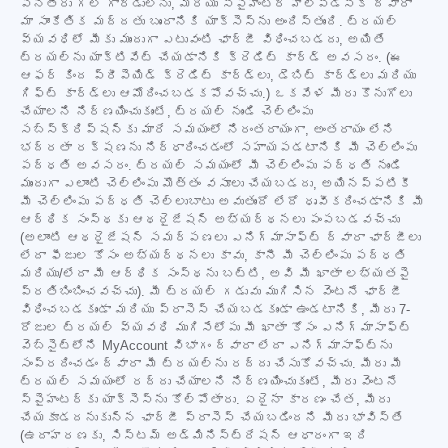
పనితీరు గల గార్డులను, మరియు స్పైహంటర్ హెల్ప్‌డెస్క్ ద్వారా
మా సాంకేతిక మద్దతు బృందానికి యాక్సెస్‌ను అందిస్తుంది. ట్రయల్
వ్యవధిలో మీకు ముందుగా ఎటువంటి ఛార్జీ విధించబడదు, అయితే
ట్రయల్‌ను యాక్టివేట్ చేయడానికి క్రెడిట్ కార్డ్ అవసరం. (ఈ
ఆఫర్ కింద ప్రీపెయిడ్ క్రెడిట్ కార్డ్‌లు, డెబిట్ కార్డ్‌లు మరియు
గిఫ్ట్ కార్డ్‌లు ఆమోదించబడకపోవచ్చు.) ఒకవేళ మీరు కొనుగోలు
చేయాలని నిర్ణయించుకుంటే, ట్రయల్ నుండి చెల్లింపు
సబ్‌స్క్రిప్షన్‌కు మారే సమయంలో నిరంతరాయంగా, అంతరాయం లేని
భద్రతా రక్షణను నిర్ధారించడంలో సహాయపడటానికి మీ చెల్లింపు
పద్ధతి అవసరం. ట్రయల్ సమయంలో మీ చెల్లింపు పద్ధతి నుండి
ముందుగా ఎలాంటి చెల్లింపు మొత్తం వసూలు చేయబడదు, అయినప్పటికీ
మీ చెల్లింపు పద్ధతి చెల్లుబాటు అవుతుందో లేదో ధృవీకరించడానికి మీ
ఆర్థిక సంస్థకు ఆథరైజేషన్ అభ్యర్థనలు పంపబడవచ్చు
(అలాంటి ఆథరైజేషన్ సమర్పణలు ఎనిగ్మాసాఫ్ట్ ద్వారా ఛార్జీలు
లేదా ఫీజుల కోసం అభ్యర్థనలు కావు, కానీ మీ చెల్లింపు పద్ధతి
మరియు/లేదా మీ ఆర్థిక సంస్థను బట్టి, అవి మీ ఖాతా లభ్యతపై
ప్రతిబింబించవచ్చు). మీ ట్రయల్ గడువు ముగిసిన వెంటనే ఛార్జీ
విధించబడకుండా మరియు ప్రాసెస్ చేయబడకుండా ఉండటానికి, మీరు 7-
రోజుల ట్రయల్ వ్యవధి ముగిసేలోపు మీ ఖాతా కోసం ఎనిగ్మాసాఫ్ట్
వెబ్‌సైట్‌లోని MyAccount విభాగం ద్వారా లేదా ఎనిగ్మాసాఫ్ట్‌ను
సంప్రదించడం ద్వారా మీ ట్రయల్‌ను రద్దు చేసుకోవచ్చు. మీరు మీ
ట్రయల్ సమయంలో రద్దు చేయాలని నిర్ణయించుకుంటే, మీరు వెంటనే
స్పైహంటర్‌కు యాక్సెస్‌ను కోల్పోతారు. ఏదైనా కారణం చేత, మీరు
చేయకూడదనుకున్న ఛార్జీ ప్రాసెస్ చేయబడిందని మీరు భావిస్తే
(ఉదాహరణకు, సిస్టమ్ అడ్మినిస్ట్రేషన్ ఆధారంగా ఇది