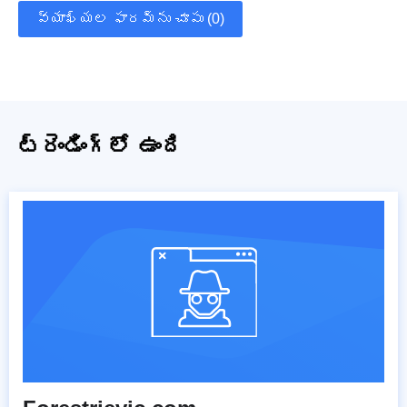
వ్యాఖ్యల ఫారమ్‌ను చూపు (0)
ట్రెండింగ్‌లో ఉంది