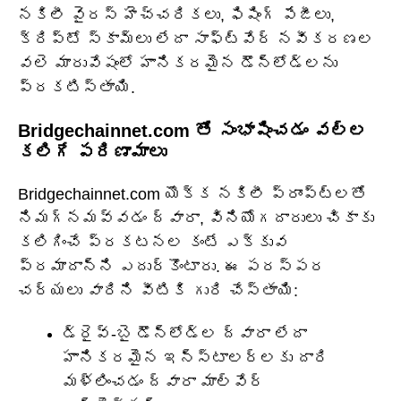
నకిలీ వైరస్ హెచ్చరికలు, ఫిషింగ్ పేజీలు,
క్రిప్టో స్కామ్‌లు లేదా సాఫ్ట్‌వేర్ నవీకరణల
వలె మారువేషంలో హానికరమైన డౌన్‌లోడ్‌లను
ప్రకటిస్తాయి.
Bridgechainnet.com తో సంభాషించడం వల్ల
కలిగే పరిణామాలు
Bridgechainnet.com యొక్క నకిలీ ప్రాంప్ట్‌లతో
నిమగ్నమవ్వడం ద్వారా, వినియోగదారులు చికాకు
కలిగించే ప్రకటనల కంటే ఎక్కువ
ప్రమాదాన్ని ఎదుర్కొంటారు. ఈ పరస్పర
చర్యలు వారిని వీటికి గురి చేస్తాయి:
డ్రైవ్-బై డౌన్‌లోడ్‌ల ద్వారా లేదా
హానికరమైన ఇన్‌స్టాలర్‌లకు దారి
మళ్లించడం ద్వారా మాల్వేర్