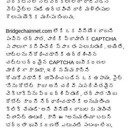
ప్రకటనల నెట్‌వర్క్‌లు లేదా రాజీపడిన
వెబ్‌సైట్‌ల నుండి ఉద్భవించే దారి మళ్లింపుల
గొలుసు యొక్క ముగింపు బిందువు.
Bridgechainnet.com లోకి ఒక వినియోగదారుని
పంపిన తర్వాత, వారికి ప్రామాణిక CAPTCHA
సవాలుగా కనిపించేది స్వాగతం పలుకుతుంది. అయితే,
బాట్‌లను నిరోధించడానికి ఉద్దేశించిన
చట్టబద్ధమైన CAPTCHA ధృవీకరణల
మాదిరిగా కాకుండా, ఇది నమ్మకాన్ని
దోచుకోవడానికి రూపొందించబడిన ఒక ఉపాయం. సైట్
'నేను రోబోట్ కాదు' అని చదివే సుపరిచితమైన
చెక్‌బాక్స్‌ను ప్రదర్శిస్తుంది, తర్వాత 'మీరు
రోబోట్ కాదని నిర్ధారించడానికి అనుమతించు
క్లిక్ చేయండి' అని వినియోగదారులకు సూచించే
ప్రాంప్ట్ ఉంటుంది. కానీ ఈ "అనుమతించు" బటన్
భద్రతా ధృవీకరణతో ఎటువంటి సంబంధం లేదు,