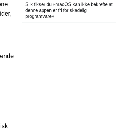
ene
Slik fikser du «macOS kan ikke bekrefte at
denne appen er fri for skadelig
ider,
programvare»
rende
isk