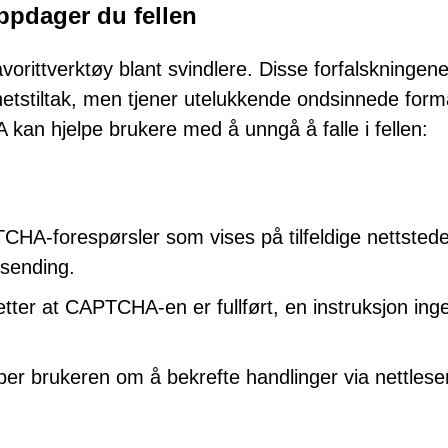
ppdager du fellen
orittverktøy blant svindlere. Disse forfalskningene
rhetstiltak, men tjener utelukkende ondsinnede form
kan hjelpe brukere med å unngå å falle i fellen:
HA-forespørsler som vises på tilfeldige nettstede
nsending.
 etter at CAPTCHA-en er fullført, en instruksjon ing
ber brukeren om å bekrefte handlinger via nettlese