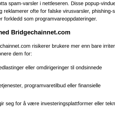
motta spam-varsler i nettleseren. Disse popup-vindu
g reklamerer ofte for falske virusvarsler, phishing-s
ger forkledd som programvareoppdateringer.
med Bridgechainnet.com
echainnet.com risikerer brukere mer enn bare irrite
onere dem for:
dlastinger eller omdirigeringer til ondsinnede
tjenester, programvaretilbud eller finansielle
gir seg for å være investeringsplattformer eller tekn