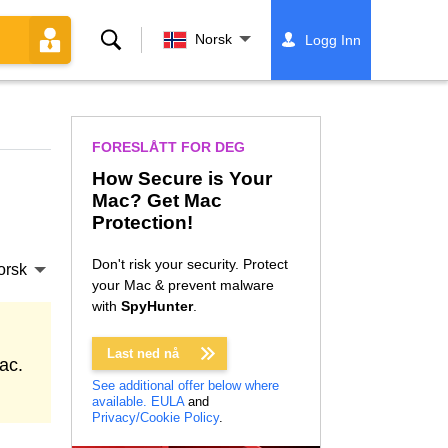
Søk
Norsk
Logg Inn
FORESLÅTT FOR DEG
How Secure is Your
Mac? Get Mac
Protection!
Don't risk your security. Protect
orsk
your Mac & prevent malware
with
SpyHunter
.
Last ned nå
ac.
See additional offer below where
available.
EULA
and
Privacy/Cookie Policy
.