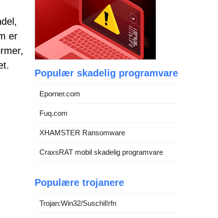
ndel,
m er
ormer,
et.
Populær skadelig programvare
Eporner.com
Fuq.com
XHAMSTER Ransomware
CraxsRAT mobil skadelig programvare
Populære trojanere
Trojan:Win32/Suschil!rfn