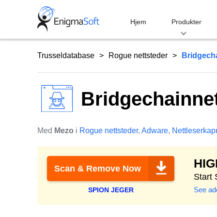
Skip
to
Hjem
Produkter
content
Trusseldatabase
Rogue nettsteder
Bridgech
Bridgechainne
Med
Mezo
i
Rogue nettsteder
,
Adware
,
Nettleserkap
HI
Scan & Remove Now
Start
See add
SPION JEGER