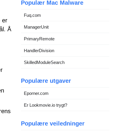
Populær Mac Malware
Fuq.com
 er
ManagerUnit
ål. Å
PrimaryRemote
HandlerDivision
SkilledModuleSearch
r
Populære utgaver
en
Eporner.com
Er Lookmovie.io trygt?
rens
Populære veiledninger