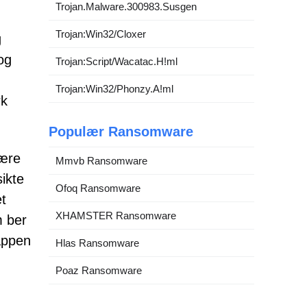
Trojan.Malware.300983.Susgen
Trojan:Win32/Cloxer
g
og
Trojan:Script/Wacatac.H!ml
Trojan:Win32/Phonzy.A!ml
rk
Populær Ransomware
være
Mmvb Ransomware
ikte
Ofoq Ransomware
et
XHAMSTER Ransomware
m ber
nappen
Hlas Ransomware
Poaz Ransomware