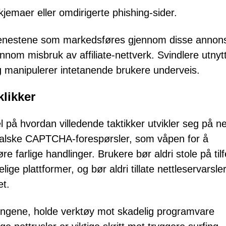
jemaer eller omdirigerte phishing-sider.
tjenestene som markedsføres gjennom disse annon
om misbruk av affiliate-nettverk. Svindlere utnyt
 og manipulerer intetanende brukere underveis.
klikker
på hvordan villedende taktikker utvikler seg på ne
 falske CAPTCHA-forespørsler, som våpen for å
øre farlige handlinger. Brukere bør aldri stole på tilf
ge plattformer, og bør aldri tillate nettleservarsl
et.
lingene, holde verktøy mot skadelig programvare