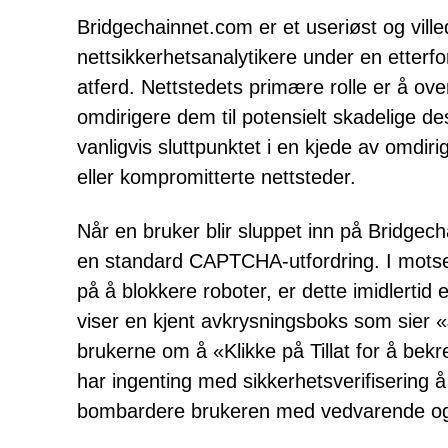
Bridgechainnet.com er et useriøst og vill
nettsikkerhetsanalytikere under en etter
atferd. Nettstedets primære rolle er å 
omdirigere dem til potensielt skadelige des
vanligvis sluttpunktet i en kjede av omdi
eller kompromitterte nettsteder.
Når en bruker blir sluppet inn på Bridgec
en standard CAPTCHA-utfordring. I motset
på å blokkere roboter, er dette imidlertid e
viser en kjent avkrysningsboks som sier «
brukerne om å «Klikke på Tillat for å bekr
har ingenting med sikkerhetsverifisering å gj
bombardere brukeren med vedvarende og p