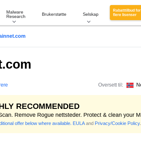
Rabatttilbud for
Malware
Brukerstøtte
Selskap
flere lisenser
Research
ainnet.com
t.com
rere
Oversett til:
N
GHLY RECOMMENDED
 Scan. Remove Rogue nettsteder. Protect & clean your M
itional offer below where available.
EULA
and
Privacy/Cookie Policy
.