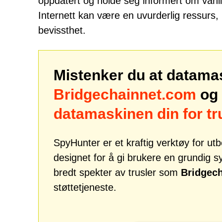
oppdatert og holde seg informert om vanlige
Internett kan være en uvurderlig ressurs,
bevissthet.
Mistenker du at datama
Bridgechainnet.com
og 
datamaskinen din for t
SpyHunter er et kraftig verktøy for u
designet for å gi brukere en grundig 
bredt spekter av trusler som
Bridgec
støttetjeneste.