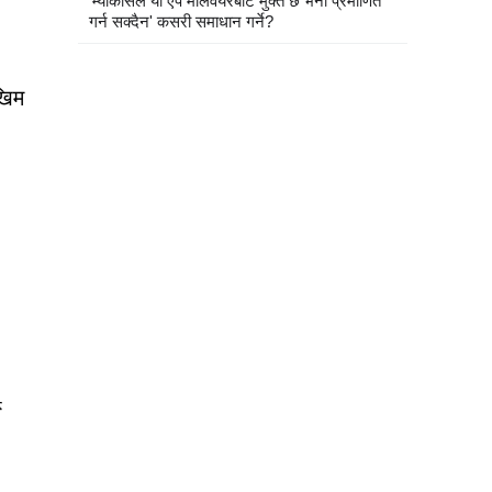
'म्याकोसले यो एप मालवेयरबाट मुक्त छ भनी प्रमाणित
गर्न सक्दैन' कसरी समाधान गर्ने?
खिम
े