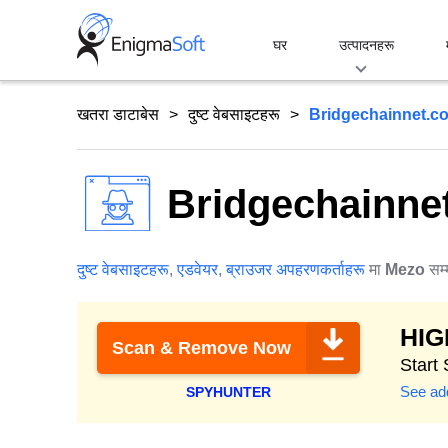
Skip
to
घर
उत्पादनहरू
content
खतरा डाटाबेस
दुष्ट वेबसाइटहरू
Bridgechainnet.co
Bridgechainnet
दुष्ट वेबसाइटहरू
,
एडवेयर
,
ब्राउजर अपहरणकर्ताहरू
मा
Mezo
सम्
HI
Scan & Remove Now
Start 
See add
SPYHUNTER