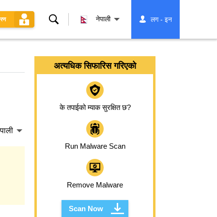
खोज्नुहोस्
नेपाली
लग - इन
धरण
अत्यधिक सिफारिस गरिएको
के तपाईको म्याक सुरक्षित छ?
ेपाली
Run Malware Scan
Remove Malware
Scan Now