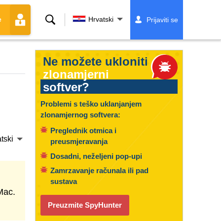
Traži
Hrvatski
Prijaviti se
e
Ne možete ukloniti
zlonamjerni
softver?
Problemi s teško uklanjanjem
zlonamjernog softvera:
Preglednik otmica i
tski
preusmjeravanja
Dosadni, neželjeni pop-upi
Zamrzavanje računala ili pad
sustava
Mac.
Preuzmite SpyHunter