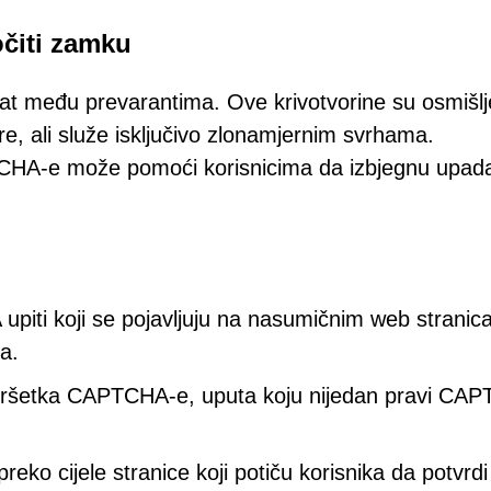
čiti zamku
at među prevarantima. Ove krivotvorine su osmišl
e, ali služe isključivo zlonamjernim svrhama.
HA-e može pomoći korisnicima da izbjegnu upada
upiti koji se pojavljuju na nasumičnim web strani
ca.
 dovršetka CAPTCHA-e, uputa koju nijedan pravi CA
 preko cijele stranice koji potiču korisnika da potvrdi