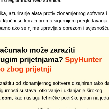
ni u legitimnost web stranice.
a, ažuriranje alata protiv zlonamjernog softvera i
a ključni su koraci prema sigurnijem pregledavanju.
i samo ako se njime upravlja s oprezom i svjesnošću
računalo može zaraziti
rugim prijetnjama?
SpyHunter
o zbog prijetnji
zaštitu od zlonamjernog softvera dizajniran tako d
gurnosti sustava, otkrivanje i uklanjanje širokog
t.com
, kao i uslugu tehničke podrške jedan na jeda