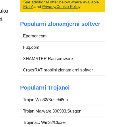
See additional offer below where available.
EULA
and
Privacy/Cookie Policy
.
Iako
i
Popularni zlonamjerni softver
Eporner.com
u
Fuq.com
XHAMSTER Ransomware
CraxsRAT mobilni zlonamjerni softver
Popularni Trojanci
Trojan:Win32/Suschil!rfn
Trojan.Malware.300983.Susgen
Trojanac: Win32/Cloxer