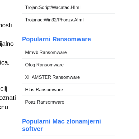
Trojan:Script/Wacatac.H!ml
Trojanac:Win32/Phonzy.A!ml
nosti
Popularni Ransomware
ijalno
Mmvb Ransomware
ica.
Ofoq Ransomware
XHAMSTER Ransomware
ilj
Hlas Ransomware
oznati
Poaz Ransomware
knu
Popularni Mac zlonamjerni
softver