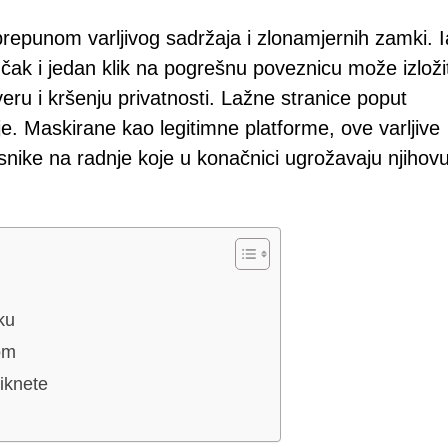
 prepunom varljivog sadržaja i zlonamjernih zamki. 
ak i jedan klik na pogrešnu poveznicu može izložit
eru i kršenju privatnosti. Lažne stranice poput
e. Maskirane kao legitimne platforme, ove varljive
isnike na radnje koje u konačnici ugrožavaju njihov
ku
om
liknete