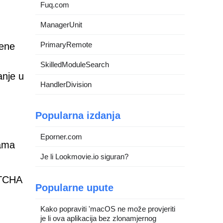
Fuq.com
ManagerUnit
PrimaryRemote
jene
SkilledModuleSearch
nje u
HandlerDivision
Popularna izdanja
Eporner.com
cama
Je li Lookmovie.io siguran?
PTCHA
Popularne upute
Kako popraviti 'macOS ne može provjeriti
je li ova aplikacija bez zlonamjernog