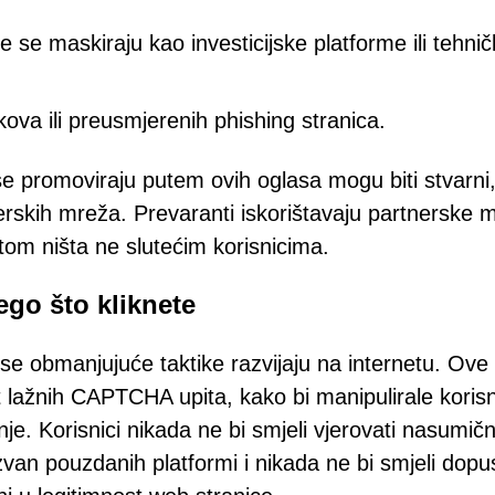
je se maskiraju kao investicijske platforme ili tehni
ova ili preusmjerenih phishing stranica.
se promoviraju putem ovih oglasa mogu biti stvarni,
rskih mreža. Prevaranti iskorištavaju partnerske 
ritom ništa ne slutećim korisnicima.
ego što kliknete
se obmanjujuće taktike razvijaju na internetu. Ove
t lažnih CAPTCHA upita, kako bi manipulirale koris
je. Korisnici nikada ne bi smjeli vjerovati nasumič
an pouzdanih platformi i nikada ne bi smjeli dopust