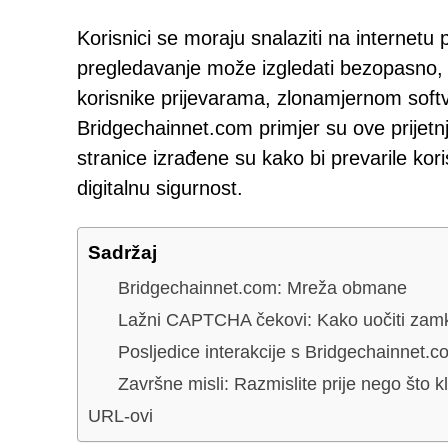
Korisnici se moraju snalaziti na internetu
pregledavanje može izgledati bezopasno, č
korisnike prijevarama, zlonamjernom softv
Bridgechainnet.com primjer su ove prijetnj
stranice izrađene su kako bi prevarile kor
digitalnu sigurnost.
Sadržaj
Bridgechainnet.com: Mreža obmane
Lažni CAPTCHA čekovi: Kako uočiti zam
Posljedice interakcije s Bridgechainnet.c
Završne misli: Razmislite prije nego što k
URL-ovi