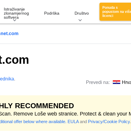
Ponuda s
Istraživanje
popustom na viš
zlonamjernog
Podrška
Društvo
licenci
softvera
nnet.com
t.com
lednika
.
Prevedi na:
Hrva
GHLY RECOMMENDED
 Scan. Remove Loše web stranice. Protect & clean your 
itional offer below where available.
EULA
and
Privacy/Cookie Policy
.