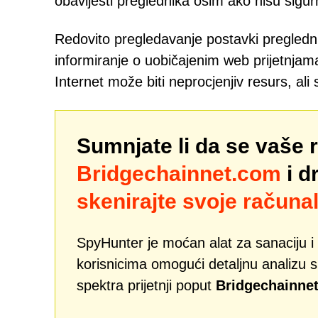
obavijesti preglednika osim ako nisu sigur
Redovito pregledavanje postavki preglednik
informiranje o uobičajenim web prijetnjam
Internet može biti neprocjenjiv resurs, al
Sumnjate li da se vaše 
Bridgechainnet.com
i d
skenirajte svoje računal
SpyHunter je moćan alat za sanaciju i 
korisnicima omogući detaljnu analizu si
spektra prijetnji poput
Bridgechainne