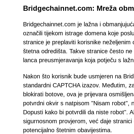
Bridgechainnet.com: Mreža ob
Bridgechainnet.com je lažna i obmanjujuća 
označili tijekom istrage domena koje pos
stranice je preplaviti korisnike neželjenim
štetna odredišta. Takve stranice često ne
lanca preusmjeravanja koja potječu s lažn
Nakon što korisnik bude usmjeren na Brid
standardni CAPTCHA izazov. Međutim, za r
blokirati botove, ova je prijevara osmišlje
potvrdni okvir s natpisom "Nisam robot", n
Dopusti kako bi potvrdili da niste robot".
sigurnosnom provjerom, već daje stranici 
potencijalno štetnim obavijestima.