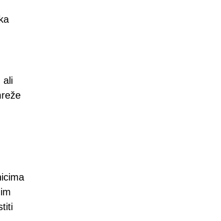
čka
 ali
mreže
nicima
nim
iti