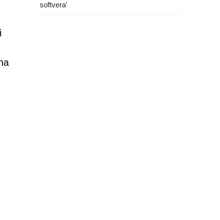
softvera'
i
ena