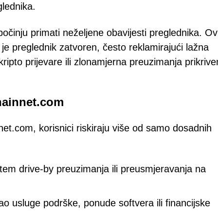
glednika.
očinju primati neželjene obavijesti preglednika. Ov
 je preglednik zatvoren, često reklamirajući lažna
kripto prijevare ili zlonamjerna preuzimanja prikriv
chainnet.com
net.com, korisnici riskiraju više od samo dosadnih
tem drive-by preuzimanja ili preusmjeravanja na
kao usluge podrške, ponude softvera ili financijske