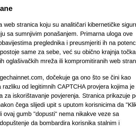
mane
web stranica koju su analitičari kibernetičke sigur
luju sa sumnjivim ponašanjem. Primarna uloga ove
 obavijestima preglednika i preusmjeriti ih na potenc
 postoje same za sebe, već su obično krajnja točka
ih oglašivačkih mreža ili kompromitiranih web stran
gechainnet.com, dočekuje ga ono što se čini kao
azliku od legitimnih CAPTCHA provjera kojima je c
na za iskorištavanje povjerenja. Stranica prikazuje p
akon čega slijedi upit s uputom korisnicima da "Kli
 Ali ovaj gumb "dopusti" nema nikakve veze sa
dopuštenje da bombardira korisnika stalnim i