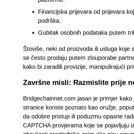
Financijska prijevara od prijevara ko
podrška.
Gubitak osobnih podataka putem trik
Štoviše, neki od proizvoda ili usluga koje 
se često prodaju putem zlouporabe partne
kako bi zaradili provizije, manipulirajući p
Završne misli: Razmislite prije n
Bridgechainnet.com jasan je primjer kako 
stranice koriste poznato kao oružje, popu
da odobre pristup ili poduzmu opasne radn
CAPTCHA provjerama koje se pojavljuju izv