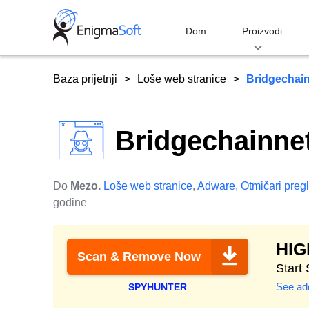
Skip
to
Dom
Proizvodi
content
Baza prijetnji
Loše web stranice
Bridgechai
Bridgechainne
Do
Mezo.
Loše web stranice
,
Adware
,
Otmičari preg
godine
HI
Scan & Remove Now
Start
See add
SPYHUNTER