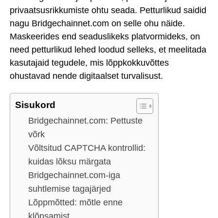
privaatsusrikkumiste ohtu seada. Petturlikud saidid
nagu Bridgechainnet.com on selle ohu näide.
Maskeerides end seaduslikeks platvormideks, on
need petturlikud lehed loodud selleks, et meelitada
kasutajaid tegudele, mis lõppkokkuvõttes
ohustavad nende digitaalset turvalisust.
Sisukord
Bridgechainnet.com: Pettuste
võrk
Võltsitud CAPTCHA kontrollid:
kuidas lõksu märgata
Bridgechainnet.com-iga
suhtlemise tagajärjed
Lõppmõtted: mõtle enne
klõpsamist