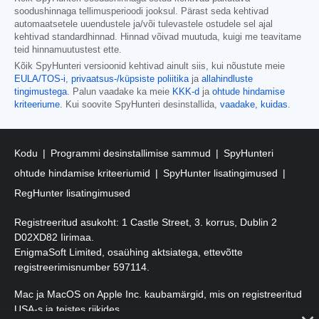
soodushinnaga tellimusperioodi jooksul. Pärast seda kehtivad
automaatsetele uuendustele ja/või tulevastele ostudele sel ajal
kehtivad standardhinnad. Hinnad võivad muutuda, kuigi me teavitame
teid hinnamuutustest ette.
Kõik SpyHunteri versioonid kehtivad ainult siis, kui nõustute meie
EULA/TOS-i
,
privaatsus-/küpsiste poliitika
ja
allahindluste
tingimustega
. Palun vaadake ka meie
KKK-d
ja
ohtude hindamise
kriteeriume
. Kui soovite SpyHunteri desinstallida,
vaadake, kuidas
.
Kodu
Programmi desinstallimise sammud
SpyHunteri
ohtude hindamise kriteeriumid
SpyHunter lisatingimused
RegHunter lisatingimused
Registreeritud asukoht: 1 Castle Street, 3. korrus, Dublin 2
D02XD82 Iirimaa.
EnigmaSoft Limited, osaühing aktsiatega, ettevõtte
registreerimisnumber 597114.
Mac ja MacOS on Apple Inc. kaubamärgid, mis on registreeritud
USA-s ja teistes riikides.