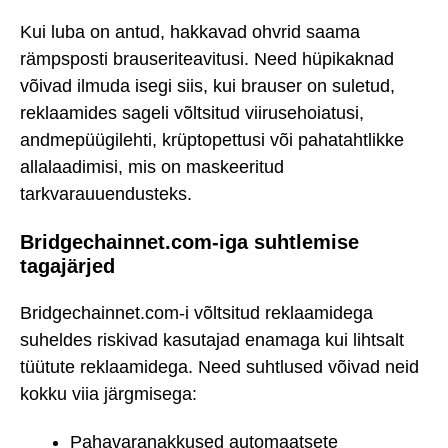
Kui luba on antud, hakkavad ohvrid saama
rämpsposti brauseriteavitusi. Need hüpikaknad
võivad ilmuda isegi siis, kui brauser on suletud,
reklaamides sageli võltsitud viirusehoiatusi,
andmepüügilehti, krüptopettusi või pahatahtlikke
allalaadimisi, mis on maskeeritud
tarkvarauuendusteks.
Bridgechainnet.com-iga suhtlemise
tagajärjed
Bridgechainnet.com-i võltsitud reklaamidega
suheldes riskivad kasutajad enamaga kui lihtsalt
tüütute reklaamidega. Need suhtlused võivad neid
kokku viia järgmisega:
Pahavaranakkused automaatsete