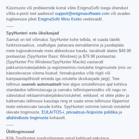
Küsimuste või probleemide korral võite EnigmaSofti toega ühendust
võtta e-posti teel aadressil
support@enigmasoftware.com
või avades
tugiteenuse pileti
EnigmaSofti Minu Konto
veebisaidil.
------
SpyHunteri ostu üksikasjad
Samuti on teil võimalus SpyHunter kohe tellida, et saada täielik
funktsionaalsus, sealhulgas pahavara eemaldamine ja juurdepääs
meie tugiosakonnale meie abikeskuse kaudu, tavaliselt alates
$49.98
poolaastas (SpyHunter Basic Windows) ja
$79.98
poolaastas
(SpyHunter Pro Windows/SpyHunter Macile) vastavalt
pakkumismaterjalidele ja registreerimis-/ostulehe tingimustele (mis on
käesolevasse viitena lisatud; hinnakujundus võib riigiti või
kampaaniapõhiselt erineda iga ostulehe üksikasjade järgi). Teie
tellimus
uueneb automaatselt
teie algse ostutellimuse ajal kehtiva
standardse tellimistasuga ja samaks tellimisperioodiks või nagu on
sätestatud reklaamimaterjalides/ostulehel, eeldusel, et olete pidev ja
katkematu tellimuse kasutaja ning et saate enne tellimuse lõppemist
teate eelseisvate tasude kohta. SpyHunteri ostmine toimub ostulehel
olevate tingimuste,
EULA/TOS-i
,
privaatsus-/küpsiste poliitika
ja
allahindluste tingimuste
kohaselt.
------
Üldtingimused
Kõik SpyHunteri soodushinnaga ostud kehtivad pakutava