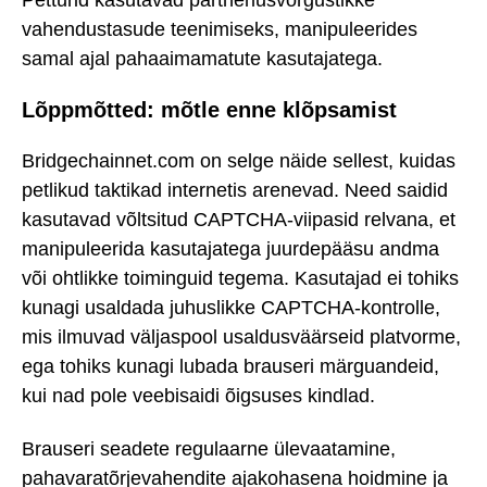
vahendustasude teenimiseks, manipuleerides
samal ajal pahaaimamatute kasutajatega.
Lõppmõtted: mõtle enne klõpsamist
Bridgechainnet.com on selge näide sellest, kuidas
petlikud taktikad internetis arenevad. Need saidid
kasutavad võltsitud CAPTCHA-viipasid relvana, et
manipuleerida kasutajatega juurdepääsu andma
või ohtlikke toiminguid tegema. Kasutajad ei tohiks
kunagi usaldada juhuslikke CAPTCHA-kontrolle,
mis ilmuvad väljaspool usaldusväärseid platvorme,
ega tohiks kunagi lubada brauseri märguandeid,
kui nad pole veebisaidi õigsuses kindlad.
Brauseri seadete regulaarne ülevaatamine,
pahavaratõrjevahendite ajakohasena hoidmine ja