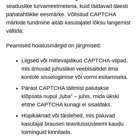
seaduslike turvameetmetena, kuid täidavad täiesti
pahatahtlikke eesmärke. Võltsitud CAPTCHA
märkide tundmine aitab kasutajatel lõksu langemist
vältida:
Peamised hoiatusmärgid on järgmised:
Liigsed või mittevajalikud CAPTCHA-viipad,
mis ilmuvad juhuslikel veebisaitidel ilma
kontole sisselogimise või vormi esitamiseta.
Pärast CAPTCHA täitmist palutakse
klõpsata nupul „luba” – juhis, mida ükski
ehtne CAPTCHA kunagi ei sisaldaks.
Hüpikaknad või täislehed, mis paluvad
kasutajal brauseri teavitussüsteemi kaudu
toiminguid kinnitada.