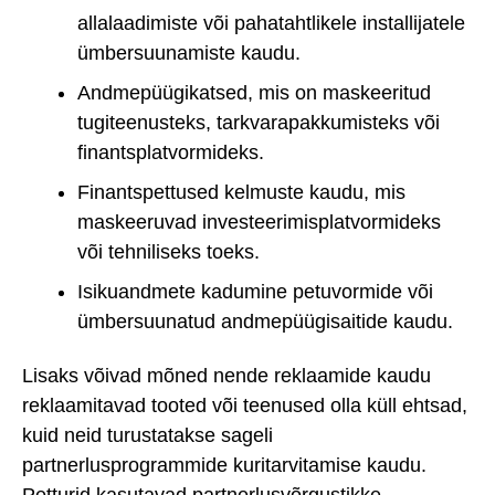
allalaadimiste või pahatahtlikele installijatele
ümbersuunamiste kaudu.
Andmepüügikatsed, mis on maskeeritud
tugiteenusteks, tarkvarapakkumisteks või
finantsplatvormideks.
Finantspettused kelmuste kaudu, mis
maskeeruvad investeerimisplatvormideks
või tehniliseks toeks.
Isikuandmete kadumine petuvormide või
ümbersuunatud andmepüügisaitide kaudu.
Lisaks võivad mõned nende reklaamide kaudu
reklaamitavad tooted või teenused olla küll ehtsad,
kuid neid turustatakse sageli
partnerlusprogrammide kuritarvitamise kaudu.
Petturid kasutavad partnerlusvõrgustikke