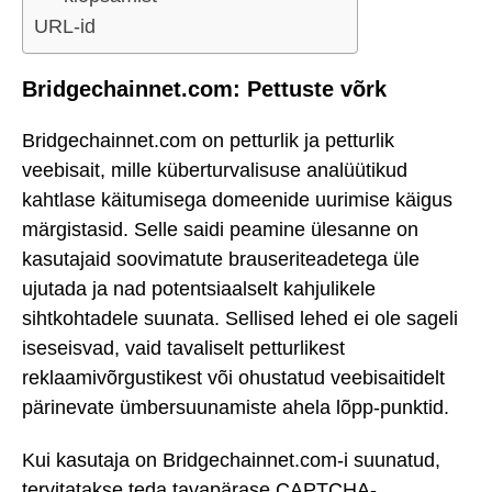
URL-id
Bridgechainnet.com: Pettuste võrk
Bridgechainnet.com on petturlik ja petturlik
veebisait, mille küberturvalisuse analüütikud
kahtlase käitumisega domeenide uurimise käigus
märgistasid. Selle saidi peamine ülesanne on
kasutajaid soovimatute brauseriteadetega üle
ujutada ja nad potentsiaalselt kahjulikele
sihtkohtadele suunata. Sellised lehed ei ole sageli
iseseisvad, vaid tavaliselt petturlikest
reklaamivõrgustikest või ohustatud veebisaitidelt
pärinevate ümbersuunamiste ahela lõpp-punktid.
Kui kasutaja on Bridgechainnet.com-i suunatud,
tervitatakse teda tavapärase CAPTCHA-