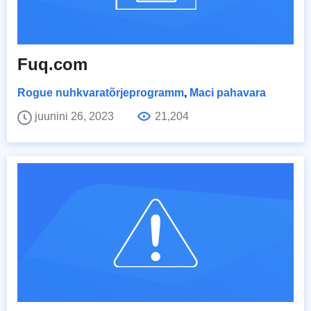
Fuq.com
Rogue nuhkvaratõrjeprogramm
,
Maci pahavara
juunini 26, 2023
21,204