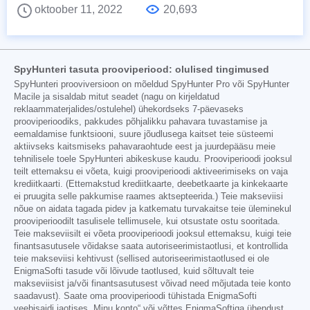
oktoober 11, 2022
20,693
SpyHunteri tasuta prooviperiood: olulised tingimused
SpyHunteri prooviversioon on mõeldud SpyHunter Pro või SpyHunter
Macile ja sisaldab mitut seadet (nagu on kirjeldatud
reklaammaterjalides/ostulehel) ühekordseks 7-päevaseks
prooviperioodiks, pakkudes põhjalikku pahavara tuvastamise ja
eemaldamise funktsiooni, suure jõudlusega kaitset teie süsteemi
aktiivseks kaitsmiseks pahavaraohtude eest ja juurdepääsu meie
tehnilisele toele SpyHunteri abikeskuse kaudu. Prooviperioodi jooksul
teilt ettemaksu ei võeta, kuigi prooviperioodi aktiveerimiseks on vaja
krediitkaarti. (Ettemakstud krediitkaarte, deebetkaarte ja kinkekaarte
ei pruugita selle pakkumise raames aktsepteerida.) Teie makseviisi
nõue on aidata tagada pidev ja katkematu turvakaitse teie üleminekul
prooviperioodilt tasulisele tellimusele, kui otsustate ostu sooritada.
Teie makseviisilt ei võeta prooviperioodi jooksul ettemaksu, kuigi teie
finantsasutusele võidakse saata autoriseerimistaotlusi, et kontrollida
teie makseviisi kehtivust (sellised autoriseerimistaotlused ei ole
EnigmaSofti tasude või lõivude taotlused, kuid sõltuvalt teie
makseviisist ja/või finantsasutusest võivad need mõjutada teie konto
saadavust). Saate oma prooviperioodi tühistada EnigmaSofti
veebisaidi jaotises „Minu konto“ või võttes EnigmaSoftiga ühendust