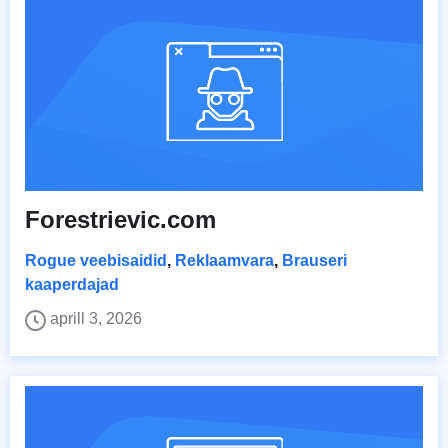
Forestrievic.com
Rogue veebisaidid
,
Reklaamvara
,
Brauseri
kaaperdajad
aprill 3, 2026