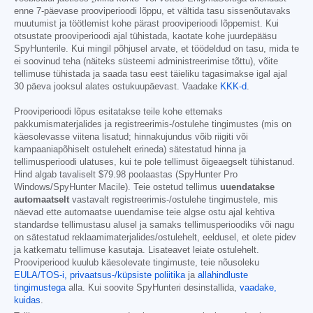
enne 7-päevase prooviperioodi lõppu, et vältida tasu sissenõutavaks
muutumist ja töötlemist kohe pärast prooviperioodi lõppemist. Kui
otsustate prooviperioodi ajal tühistada, kaotate kohe juurdepääsu
SpyHunterile. Kui mingil põhjusel arvate, et töödeldud on tasu, mida te
ei soovinud teha (näiteks süsteemi administreerimise tõttu), võite
tellimuse tühistada ja saada tasu eest täieliku tagasimakse igal ajal
30 päeva jooksul alates ostukuupäevast. Vaadake
KKK-d
.
Prooviperioodi lõpus esitatakse teile kohe ettemaks
pakkumismaterjalides ja registreerimis-/ostulehe tingimustes (mis on
käesolevasse viitena lisatud; hinnakujundus võib riigiti või
kampaaniapõhiselt ostulehelt erineda) sätestatud hinna ja
tellimusperioodi ulatuses, kui te pole tellimust õigeaegselt tühistanud.
Hind algab tavaliselt
$79.98
poolaastas (SpyHunter Pro
Windows/SpyHunter Macile). Teie ostetud tellimus
uuendatakse
automaatselt
vastavalt registreerimis-/ostulehe tingimustele, mis
näevad ette automaatse uuendamise teie algse ostu ajal kehtiva
standardse tellimustasu alusel ja samaks tellimusperioodiks või nagu
on sätestatud reklaamimaterjalides/ostulehelt, eeldusel, et olete pidev
ja katkematu tellimuse kasutaja. Lisateavet leiate ostulehelt.
Prooviperiood kuulub käesolevate tingimuste, teie nõusoleku
EULA/TOS-i,
privaatsus-/küpsiste poliitika
ja
allahindluste
tingimustega
alla. Kui soovite SpyHunteri desinstallida,
vaadake,
kuidas
.