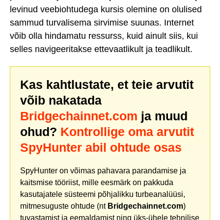
levinud veebiohtudega kursis olemine on olulised
sammud turvalisema sirvimise suunas. Internet
võib olla hindamatu ressurss, kuid ainult siis, kui
selles navigeeritakse ettevaatlikult ja teadlikult.
Kas kahtlustate, et teie arvutit
võib nakatada
Bridgechainnet.com
ja muud
ohud?
Kontrollige oma arvutit
SpyHunter abil ohtude osas
SpyHunter on võimas pahavara parandamise ja
kaitsmise tööriist, mille eesmärk on pakkuda
kasutajatele süsteemi põhjalikku turbeanalüüsi,
mitmesuguste ohtude (nt
Bridgechainnet.com
)
tuvastamist ja eemaldamist ning üks-ühele tehnilise