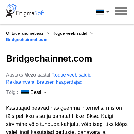
Skip
to
Eesti
content
Ohtude andmebaas
Rogue veebisaidid
Bridgechainnet.com
Bridgechainnet.com
Aastaks
Mezo
aastal
Rogue veebisaidid
,
Reklaamvara
,
Brauseri kaaperdajad
Tõlgi:
Eesti
Kasutajad peavad navigeerima internetis, mis on
täis petlikku sisu ja pahatahtlikke lõkse. Kuigi
sirvimine võib tunduda kahjutu, võib isegi üks klõps
valel lingil kasutajad pettuste, pahavara ja