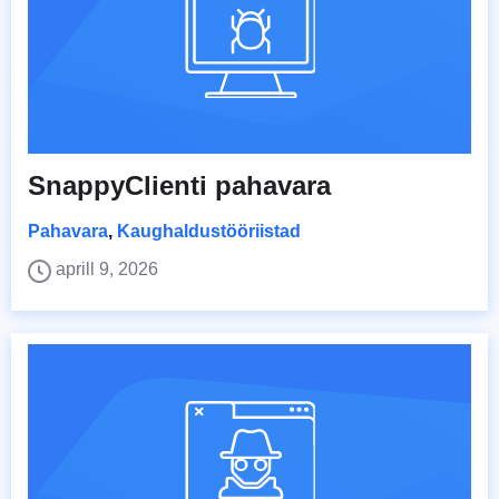
SnappyClienti pahavara
Pahavara
,
Kaughaldustööriistad
aprill 9, 2026