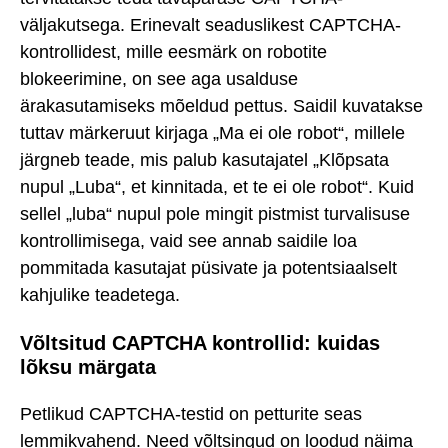
väljakutsega. Erinevalt seaduslikest CAPTCHA-
kontrollidest, mille eesmärk on robotite
blokeerimine, on see aga usalduse
ärakasutamiseks mõeldud pettus. Saidil kuvatakse
tuttav märkeruut kirjaga „Ma ei ole robot“, millele
järgneb teade, mis palub kasutajatel „Klõpsata
nupul „Luba“, et kinnitada, et te ei ole robot“. Kuid
sellel „luba“ nupul pole mingit pistmist turvalisuse
kontrollimisega, vaid see annab saidile loa
pommitada kasutajat püsivate ja potentsiaalselt
kahjulike teadetega.
Võltsitud CAPTCHA kontrollid: kuidas
lõksu märgata
Petlikud CAPTCHA-testid on petturite seas
lemmikvahend. Need võltsingud on loodud näima