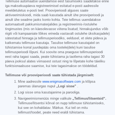
Tellimuse automaatse uuendamise eest tasumiseks saadetakse enne
iga maksekuupäeva registreerimisel esitatud e-posti aadressile
meeldetuletus e-posti teel. Prooviperioodi alguses saate
aktiveerimiskoodi, mida saab kasutada ainult ühe prooviperioodi ja
ainult ühe seadme jaoks konto kohta. Teie tellimus uuendatakse
automaatselt pakkumismaterjalides ja registreerimis-/ostulehe
tingimustes (mis on käesolevasse viitena lisatud; hinnakujundus võib
riigiti või kampaaniate lõikes erineda vastavalt ostulehe üksikasjadele)
sätestatud hinnaga ja tellimusperioodiks, eeldusel, et olete pideva ja
katkematu tellimuse kasutaja. Tasulise tellimuse kasutajatel on
tühistamise korral juurdepääs oma tootele(dele) kuni tasulise
tellimusperioodi lõpuni. Kui soovite oma praeguse tellimusperioodi
eest raha tagasi saada, peate tühistama ja taotlema raha tagasi 30
päeva jooksul alates viimasest ostust ning te lõpetate kohe täieliku
funktsionaalsuse saamise, kui teie tagasimakse on töödeldud.
Tellimuse või prooviperioodi saate tühistada järgmiselt:
Mine aadressile
www.enigmasoftware.com
ja klõpsa
paremas ülanurgas nupul
„Logi sisse”
.
Logi sisse oma kasutajanime ja parooliga.
Navigeerimismenüüs minge valikule
„Tellimus/litsentsid“.
Tellimuse/litsentsi kõrval on nupp tellimuse tühistamiseks,
kui see on kohaldatav. Märkus. Kui teil on mitu
tellimust/toodet, peate need eraldi tühistama.