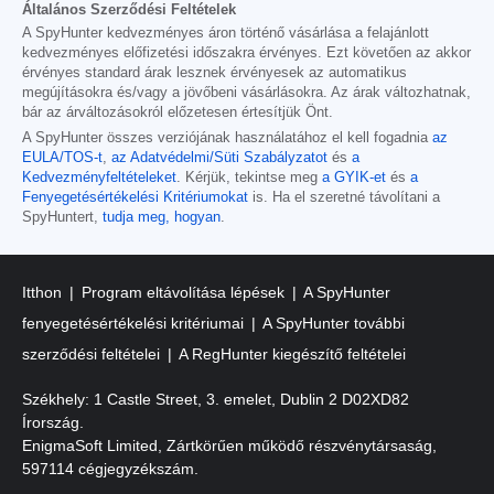
Általános Szerződési Feltételek
A SpyHunter kedvezményes áron történő vásárlása a felajánlott
kedvezményes előfizetési időszakra érvényes. Ezt követően az akkor
érvényes standard árak lesznek érvényesek az automatikus
megújításokra és/vagy a jövőbeni vásárlásokra. Az árak változhatnak,
bár az árváltozásokról előzetesen értesítjük Önt.
A SpyHunter összes verziójának használatához el kell fogadnia
az
EULA/TOS-t
,
az Adatvédelmi/Süti Szabályzatot
és
a
Kedvezményfeltételeket
. Kérjük, tekintse meg
a GYIK-et
és
a
Fenyegetésértékelési Kritériumokat
is. Ha el szeretné távolítani a
SpyHuntert,
tudja meg, hogyan
.
Itthon
Program eltávolítása lépések
A SpyHunter
fenyegetésértékelési kritériumai
A SpyHunter további
szerződési feltételei
A RegHunter kiegészítő feltételei
Székhely: 1 Castle Street, 3. emelet, Dublin 2 D02XD82
Írország.
EnigmaSoft Limited, Zártkörűen működő részvénytársaság,
597114 cégjegyzékszám.