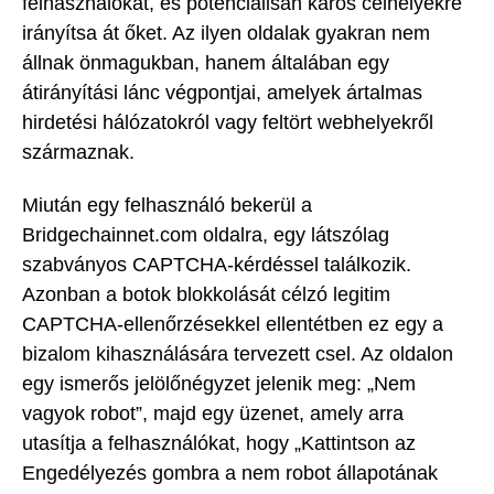
felhasználókat, és potenciálisan káros célhelyekre
irányítsa át őket. Az ilyen oldalak gyakran nem
állnak önmagukban, hanem általában egy
átirányítási lánc végpontjai, amelyek ártalmas
hirdetési hálózatokról vagy feltört webhelyekről
származnak.
Miután egy felhasználó bekerül a
Bridgechainnet.com oldalra, egy látszólag
szabványos CAPTCHA-kérdéssel találkozik.
Azonban a botok blokkolását célzó legitim
CAPTCHA-ellenőrzésekkel ellentétben ez egy a
bizalom kihasználására tervezett csel. Az oldalon
egy ismerős jelölőnégyzet jelenik meg: „Nem
vagyok robot”, majd egy üzenet, amely arra
utasítja a felhasználókat, hogy „Kattintson az
Engedélyezés gombra a nem robot állapotának