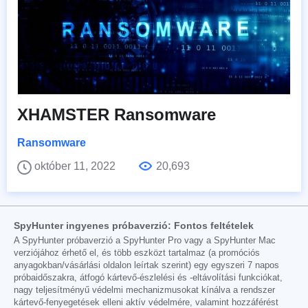
XHAMSTER Ransomware
Ransomware
október 11, 2022
20,693
SpyHunter ingyenes próbaverzió: Fontos feltételek
A SpyHunter próbaverzió a SpyHunter Pro vagy a SpyHunter Mac
verziójához érhető el, és több eszközt tartalmaz (a promóciós
anyagokban/vásárlási oldalon leírtak szerint) egy egyszeri 7 napos
próbaidőszakra, átfogó kártevő-észlelési és -eltávolítási funkciókat,
nagy teljesítményű védelmi mechanizmusokat kínálva a rendszer
kártevő-fenyegetések elleni aktív védelmére, valamint hozzáférést