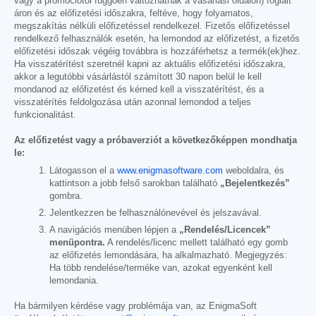
vagy a promóciótól függően változhatnak a vásárlási oldalon) foglalt
áron és az előfizetési időszakra, feltéve, hogy folyamatos,
megszakítás nélküli előfizetéssel rendelkezel. Fizetős előfizetéssel
rendelkező felhasználók esetén, ha lemondod az előfizetést, a fizetős
előfizetési időszak végéig továbbra is hozzáférhetsz a termék(ek)hez.
Ha visszatérítést szeretnél kapni az aktuális előfizetési időszakra,
akkor a legutóbbi vásárlástól számított 30 napon belül le kell
mondanod az előfizetést és kérned kell a visszatérítést, és a
visszatérítés feldolgozása után azonnal lemondod a teljes
funkcionalitást.
Az előfizetést vagy a próbaverziót a következőképpen mondhatja
le:
Látogasson el a
www.enigmasoftware.com
weboldalra, és
kattintson a jobb felső sarokban található
„Bejelentkezés”
gombra.
Jelentkezzen be felhasználónevével és jelszavával.
A navigációs menüben lépjen a
„Rendelés/Licencek”
menüpontra.
A rendelés/licenc mellett található egy gomb
az előfizetés lemondására, ha alkalmazható. Megjegyzés:
Ha több rendelése/terméke van, azokat egyenként kell
lemondania.
Ha bármilyen kérdése vagy problémája van, az EnigmaSoft