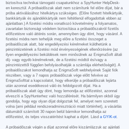
biztosítva technikai támogató csapatunkhoz a SpyHunter HelpDesk-
en keresztül. A próbaidőszak alatt nem számítunk fel előre díjat, bár a
próba aktiválásához hitelkártya szükséges. (Előre fizetett hitelkártyák,
bankkártyák és ajándékkártyák nem feltétlenül elfogadottak ebben az
ajánlatban.) A fizetési módra vonatkozó követelmény a folyamatos,
zavartalan biztonsági védelem biztosítása a próbaidőszakról fizetős
előfizetésre való áttérés során, amennyiben úgy dönt, hogy vásárol. A
fizetési módra nem terheljük meg előre a fizetési összeget a
próbaidőszak alatt, bár engedélyezési kérelmeket küldhetünk a
pénzintézetének a fizetési mód érvényességének ellenőrzésére (az
ilyen engedélyezési beküldések nem minősülnek az EnigmaSoft általi
díj- vagy egyéb kérelmeknek, de a fizetési módtól és/vagy a
pénzintézettől függően befolyásolhatják a számlája elérhetőségét). A
próbaidőszakot lemondhatja az EnigmaSoft webhelyének Saját fiók
részében, vagy a 7 napos próbaidőszak vége előtt felvéve az
EnigmaSofttal a kapcsolatot, hogy elkerülje a próbaidőszak lejárta
után azonnal esedékessé váló és feldolgozott díjat. Ha a
próbaidőszak alatt úgy dönt, hogy lemondja az előfizetést, azonnal
elveszíti a SpyHunterhez való hozzáférését. Ha bármilyen okból úgy
gondolja, hogy egy olyan díjat dolgoztak fel, amelyet nem szeretett
volna (ami például rendszeradminisztráció miatt történhet), a vásárlás
dátumától számított 30 napon belül bármikor lemondhatja az
előfizetést, és teljes visszatérítést kaphat a díjért. Lásd
a GYIK-ot
.
A próbaidőszak végén a díjat azonnal előre kiszámlázzuk az ajánlati