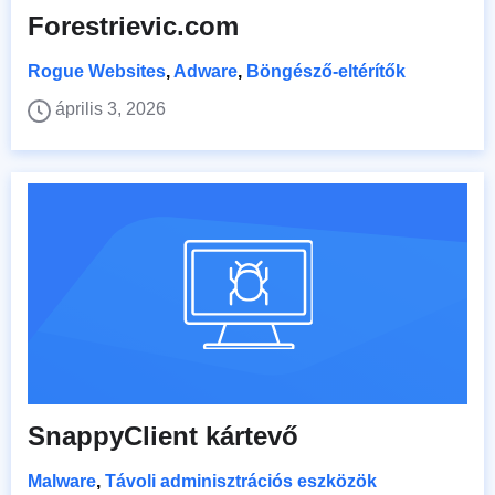
Forestrievic.com
Rogue Websites
,
Adware
,
Böngésző-eltérítők
április 3, 2026
SnappyClient kártevő
Malware
,
Távoli adminisztrációs eszközök