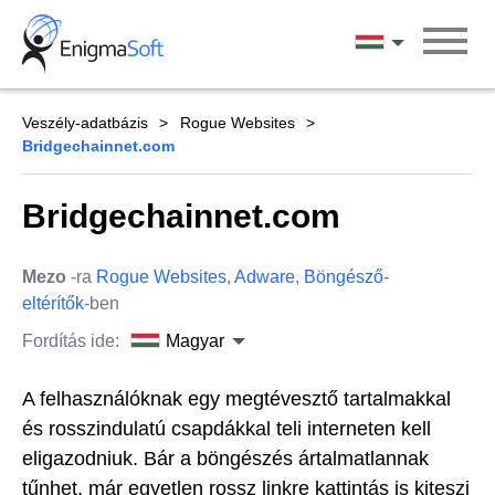
Skip
to
Magyar
content
Veszély-adatbázis
Rogue Websites
Bridgechainnet.com
Bridgechainnet.com
Mezo
-ra
Rogue Websites
,
Adware
,
Böngésző-
eltérítők
-ben
Fordítás ide:
Magyar
A felhasználóknak egy megtévesztő tartalmakkal
és rosszindulatú csapdákkal teli interneten kell
eligazodniuk. Bár a böngészés ártalmatlannak
tűnhet, már egyetlen rossz linkre kattintás is kiteszi