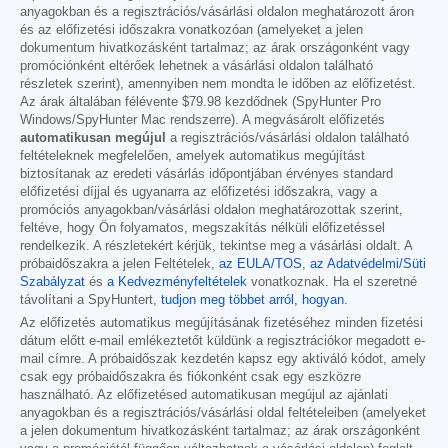
anyagokban és a regisztrációs/vásárlási oldalon meghatározott áron
és az előfizetési időszakra vonatkozóan (amelyeket a jelen
dokumentum hivatkozásként tartalmaz; az árak országonként vagy
promóciónként eltérőek lehetnek a vásárlási oldalon található
részletek szerint), amennyiben nem mondta le időben az előfizetést.
Az árak általában félévente
$79.98
kezdődnek (SpyHunter Pro
Windows/SpyHunter Mac rendszerre). A megvásárolt előfizetés
automatikusan megújul
a regisztrációs/vásárlási oldalon található
feltételeknek megfelelően, amelyek automatikus megújítást
biztosítanak az eredeti vásárlás időpontjában érvényes standard
előfizetési díjjal és ugyanarra az előfizetési időszakra, vagy a
promóciós anyagokban/vásárlási oldalon meghatározottak szerint,
feltéve, hogy Ön folyamatos, megszakítás nélküli előfizetéssel
rendelkezik. A részletekért kérjük, tekintse meg a vásárlási oldalt. A
próbaidőszakra a jelen Feltételek,
az EULA/TOS
,
az Adatvédelmi/Süti
Szabályzat
és
a Kedvezményfeltételek
vonatkoznak. Ha el szeretné
távolítani a SpyHuntert,
tudjon meg többet arról, hogyan
.
Az előfizetés automatikus megújításának fizetéséhez minden fizetési
dátum előtt e-mail emlékeztetőt küldünk a regisztrációkor megadott e-
mail címre. A próbaidőszak kezdetén kapsz egy aktiváló kódot, amely
csak egy próbaidőszakra és fiókonként csak egy eszközre
használható. Az előfizetésed automatikusan megújul az ajánlati
anyagokban és a regisztrációs/vásárlási oldal feltételeiben (amelyeket
a jelen dokumentum hivatkozásként tartalmaz; az árak országonként