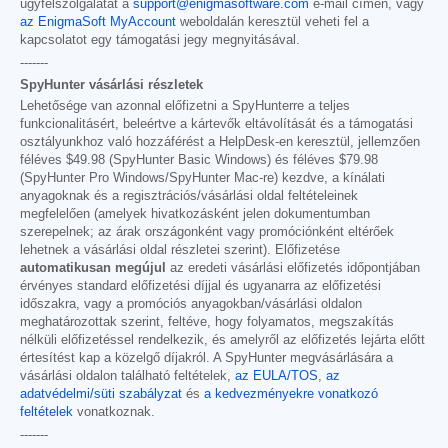
ügyfélszolgálatát a
support@enigmasoftware.com
e-mail címen, vagy
az EnigmaSoft MyAccount
weboldalán keresztül veheti fel a
kapcsolatot egy támogatási jegy megnyitásával.
-------
SpyHunter vásárlási részletek
Lehetősége van azonnal előfizetni a SpyHunterre a teljes
funkcionalitásért, beleértve a kártevők eltávolítását és a támogatási
osztályunkhoz való hozzáférést a HelpDesk-en keresztül, jellemzően
féléves
$49.98
(SpyHunter Basic Windows) és féléves
$79.98
(SpyHunter Pro Windows/SpyHunter Mac-re) kezdve, a kínálati
anyagoknak és a regisztrációs/vásárlási oldal feltételeinek
megfelelően (amelyek hivatkozásként jelen dokumentumban
szerepelnek; az árak országonként vagy promóciónként eltérőek
lehetnek a vásárlási oldal részletei szerint). Előfizetése
automatikusan megújul
az eredeti vásárlási előfizetés időpontjában
érvényes standard előfizetési díjjal és ugyanarra az előfizetési
időszakra, vagy a promóciós anyagokban/vásárlási oldalon
meghatározottak szerint, feltéve, hogy folyamatos, megszakítás
nélküli előfizetéssel rendelkezik, és amelyről az előfizetés lejárta előtt
értesítést kap a közelgő díjakról. A SpyHunter megvásárlására a
vásárlási oldalon található feltételek,
az EULA/TOS
,
az
adatvédelmi/süti szabályzat
és
a kedvezményekre vonatkozó
feltételek
vonatkoznak.
-------