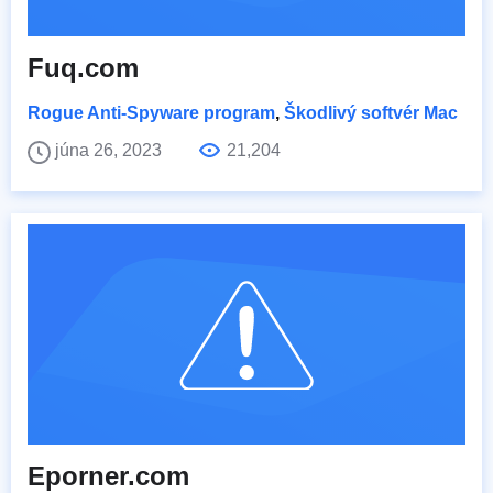
Fuq.com
Rogue Anti-Spyware program
,
Škodlivý softvér Mac
júna 26, 2023
21,204
Eporner.com