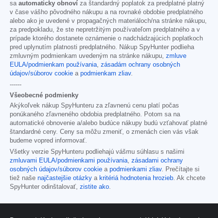
sa
automaticky obnoví
za štandardný poplatok za predplatné platný
v čase vášho pôvodného nákupu a na rovnaké obdobie predplatného
alebo ako je uvedené v propagačných materiáloch/na stránke nákupu,
za predpokladu, že ste nepretržitým používateľom predplatného a v
prípade ktorého dostanete oznámenie o nadchádzajúcich poplatkoch
pred uplynutím platnosti predplatného. Nákup SpyHunter podlieha
zmluvným podmienkam uvedeným na stránke nákupu,
zmluve
EULA/podmienkam používania
,
zásadám ochrany osobných
údajov/súborov cookie
a
podmienkam zliav
.
------
Všeobecné podmienky
Akýkoľvek nákup SpyHunteru za zľavnenú cenu platí počas
ponúkaného zľavneného obdobia predplatného. Potom sa na
automatické obnovenie a/alebo budúce nákupy budú vzťahovať platné
štandardné ceny. Ceny sa môžu zmeniť, o zmenách cien vás však
budeme vopred informovať.
Všetky verzie SpyHunteru podliehajú vášmu súhlasu s našimi
zmluvami EULA/podmienkami používania
,
zásadami ochrany
osobných údajov/súborov cookie
a
podmienkami zliav
. Prečítajte si
tiež naše
najčastejšie otázky
a
kritériá hodnotenia hrozieb
. Ak chcete
SpyHunter odinštalovať,
zistite ako
.