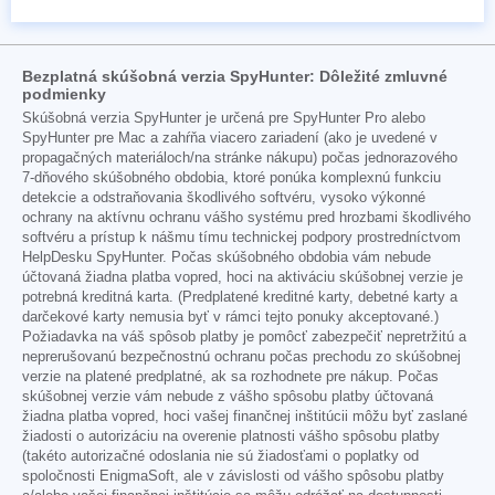
Bezplatná skúšobná verzia SpyHunter: Dôležité zmluvné
podmienky
Skúšobná verzia SpyHunter je určená pre SpyHunter Pro alebo
SpyHunter pre Mac a zahŕňa viacero zariadení (ako je uvedené v
propagačných materiáloch/na stránke nákupu) počas jednorazového
7-dňového skúšobného obdobia, ktoré ponúka komplexnú funkciu
detekcie a odstraňovania škodlivého softvéru, vysoko výkonné
ochrany na aktívnu ochranu vášho systému pred hrozbami škodlivého
softvéru a prístup k nášmu tímu technickej podpory prostredníctvom
HelpDesku SpyHunter. Počas skúšobného obdobia vám nebude
účtovaná žiadna platba vopred, hoci na aktiváciu skúšobnej verzie je
potrebná kreditná karta. (Predplatené kreditné karty, debetné karty a
darčekové karty nemusia byť v rámci tejto ponuky akceptované.)
Požiadavka na váš spôsob platby je pomôcť zabezpečiť nepretržitú a
neprerušovanú bezpečnostnú ochranu počas prechodu zo skúšobnej
verzie na platené predplatné, ak sa rozhodnete pre nákup. Počas
skúšobnej verzie vám nebude z vášho spôsobu platby účtovaná
žiadna platba vopred, hoci vašej finančnej inštitúcii môžu byť zaslané
žiadosti o autorizáciu na overenie platnosti vášho spôsobu platby
(takéto autorizačné odoslania nie sú žiadosťami o poplatky od
spoločnosti EnigmaSoft, ale v závislosti od vášho spôsobu platby