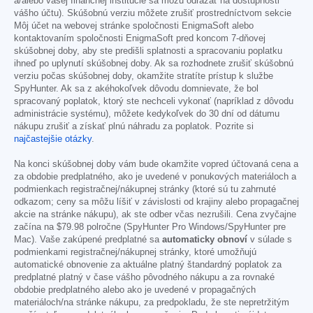
a/alebo vašej finančnej inštitúcie sa môžu odrážať na dostupnosti
vášho účtu). Skúšobnú verziu môžete zrušiť prostredníctvom sekcie
Môj účet na webovej stránke spoločnosti EnigmaSoft alebo
kontaktovaním spoločnosti EnigmaSoft pred koncom 7-dňovej
skúšobnej doby, aby ste predišli splatnosti a spracovaniu poplatku
ihneď po uplynutí skúšobnej doby. Ak sa rozhodnete zrušiť skúšobnú
verziu počas skúšobnej doby, okamžite stratíte prístup k službe
SpyHunter. Ak sa z akéhokoľvek dôvodu domnievate, že bol
spracovaný poplatok, ktorý ste nechceli vykonať (napríklad z dôvodu
administrácie systému), môžete kedykoľvek do 30 dní od dátumu
nákupu zrušiť a získať plnú náhradu za poplatok. Pozrite si
najčastejšie otázky
.
Na konci skúšobnej doby vám bude okamžite vopred účtovaná cena a
za obdobie predplatného, ako je uvedené v ponukových materiáloch a
podmienkach registračnej/nákupnej stránky (ktoré sú tu zahrnuté
odkazom; ceny sa môžu líšiť v závislosti od krajiny alebo propagačnej
akcie na stránke nákupu), ak ste odber včas nezrušili. Cena zvyčajne
začína na
$79.98
polročne (SpyHunter Pro Windows/SpyHunter pre
Mac). Vaše zakúpené predplatné sa
automaticky obnoví
v súlade s
podmienkami registračnej/nákupnej stránky, ktoré umožňujú
automatické obnovenie za aktuálne platný štandardný poplatok za
predplatné platný v čase vášho pôvodného nákupu a za rovnaké
obdobie predplatného alebo ako je uvedené v propagačných
materiáloch/na stránke nákupu, za predpokladu, že ste nepretržitým