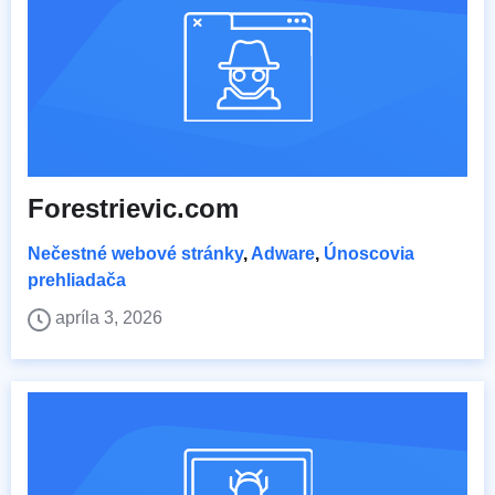
Forestrievic.com
Nečestné webové stránky
,
Adware
,
Únoscovia
prehliadača
apríla 3, 2026