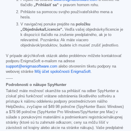
tlačidlo
„Prihlásiť sa“
v pravom hornom rohu.
Prihláste sa pomocou svojho používateľského mena a
hesla.
V navigačnej ponuke prejdite na
položku
„Objednávka/Licencie“.
Vedľa vašej objednávky/licencie je
k dispozícii tlačidlo na zrušenie predplatného, ak je to
relevantné. Poznámka: Ak máte viacero
objednávok/produktov, budete ich musieť zrušiť jednotlivo.
V prípade akýchkoľvek otázok alebo problémov môžete kontaktovať
podporu EnigmaSoft e-mailom na adrese
support@enigmasoftware.com
alebo otvorením tiketu podpory na
webovej stránke
Môj účet spoločnosti EnigmaSoft
.
------
Podrobnosti o nákupe SpyHunter
Taktiež máte možnosť okamžite sa prihlásiť na odber SpyHunter a
získať plnú funkčnosť vrátane odstránenia škodlivého softvéru a
prístupu k nášmu oddeleniu podpory prostredníctvom nášho
HelpDesku, zvyčajne od
$49.98
polročne (SpyHunter Basic Windows)
a
$79.98
polročne (SpyHunter Pro Windows/SpyHunter pre Mac) v
súlade s ponukovými materiálmi a podmienkami registrácie/nákupnej
stránky (ktoré sú tu zahrnuté odkazom; ceny sa môžu líšiť v
závislosti od krajiny alebo akcie na stránke nákupu). Vaše predplatné