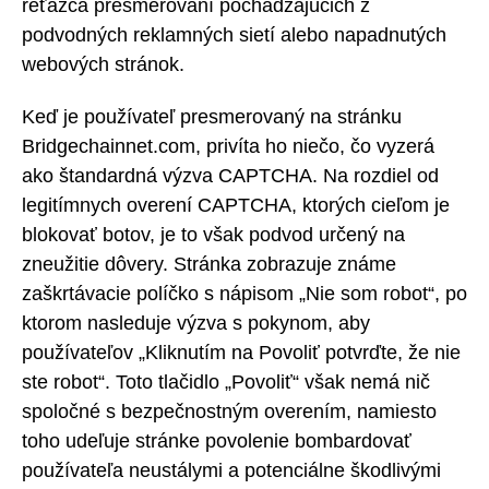
reťazca presmerovaní pochádzajúcich z
podvodných reklamných sietí alebo napadnutých
webových stránok.
Keď je používateľ presmerovaný na stránku
Bridgechainnet.com, privíta ho niečo, čo vyzerá
ako štandardná výzva CAPTCHA. Na rozdiel od
legitímnych overení CAPTCHA, ktorých cieľom je
blokovať botov, je to však podvod určený na
zneužitie dôvery. Stránka zobrazuje známe
zaškrtávacie políčko s nápisom „Nie som robot“, po
ktorom nasleduje výzva s pokynom, aby
používateľov „Kliknutím na Povoliť potvrďte, že nie
ste robot“. Toto tlačidlo „Povoliť“ však nemá nič
spoločné s bezpečnostným overením, namiesto
toho udeľuje stránke povolenie bombardovať
používateľa neustálymi a potenciálne škodlivými