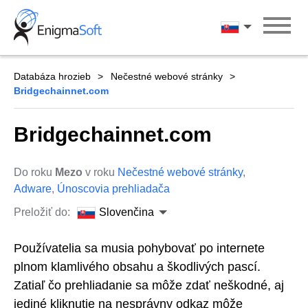
Skip
to
Slovenčina
content
Databáza hrozieb
Nečestné webové stránky
Bridgechainnet.com
Bridgechainnet.com
Do roku
Mezo
v roku
Nečestné webové stránky
,
Adware
,
Únoscovia prehliadača
Preložiť do:
Slovenčina
Používatelia sa musia pohybovať po internete
plnom klamlivého obsahu a škodlivých pascí.
Zatiaľ čo prehliadanie sa môže zdať neškodné, aj
jediné kliknutie na nesprávny odkaz môže