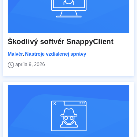
Škodlivý softvér SnappyClient
Malvér
,
Nástroje vzdialenej správy
apríla 9, 2026