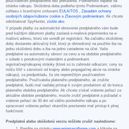
používateľom predplatného bez prerušenia. Podrobnosti nájdete na
stránke nákupu. Skúšobná doba podlieha týmto Podmienkam, vášmu
súhlasu s licenčnými zmluvami
EULA/TOS
,
Zásadám ochrany
osobných údajov/súborov cookie
a
Zľavovým podmienkam
. Ak chcete
odinštalovať SpyHunter,
zistite ako
.
V prípade platby za automatické obnovenie predplatného vám bude
pred každým dátumom platby zaslaná e-mailová pripomienka na e-
mailovú adresu, ktorú ste uviedli pri registrácii. Na začiatku skúšobnej
doby dostanete aktivačný kód, ktorý je obmedzený na použitie iba na
jednu skúšobnú dobu a iba na jedno zariadenie na účet. Vaše
predplatné sa automaticky obnoví za cenu a na obdobie predplatného
v súlade s ponukovými materiálmi a podmienkami
registračnej/nákupnej stránky (ktoré sú tu zahrnuté odkazom; ceny sa
môžu líšiť v závislosti od krajiny alebo propagačnej akcie na stránke
nákupu), za predpokladu, že ste nepretržitým používateľom
predplatného. Používatelia plateného predplatného, ak zrušíte
predplatné, budú mať naďalej prístup k svojim produktom až do konca
plateného obdobia predplatného. Ak chcete získať vrátenie peňazí za
aktuálne obdobie predplatného, musíte zrušiť predplatné a požiadať o
vrátenie peňazí do 30 dní od vášho posledného nákupu a po
spracovaní vrátenia peňazí okamžite prestanete mať prístup k plnej
funkčnosti.
Predplatné alebo skúšobnú verziu môžete zrušiť nasledovne:
Prejdite na stránku
www.enigmasoftware.com
a kliknite na