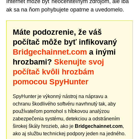
Internet môže byť neoceniteľným zdrojom, ale iba
ak sa na ňom pohybujete opatrne a uvedomelo.
Máte podozrenie, že váš
počítač môže byť infikovaný
Bridgechainnet.com
a inými
hrozbami?
Skenujte svoj
počítač kvôli hrozbám
pomocou SpyHunter
SpyHunter je výkonný nástroj na nápravu a
ochranu škodlivého softvéru navrhnutý tak, aby
používateľom pomohol s hĺbkovou analýzou
zabezpečenia systému, detekciou a odstránením
širokej škály hrozieb, ako je
Bridgechainnet.com
,
ako aj službu technickej podpory jeden na jedného.