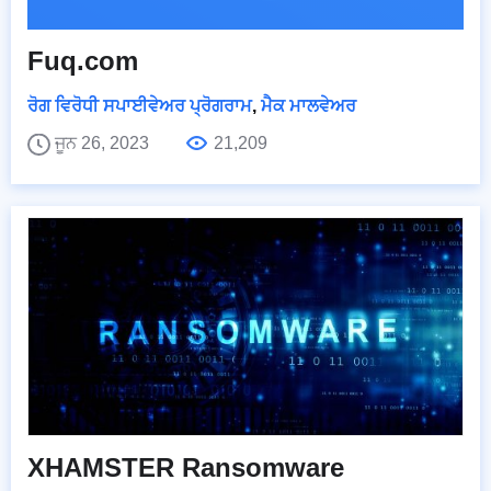
Fuq.com
ਰੋਗ ਵਿਰੋਧੀ ਸਪਾਈਵੇਅਰ ਪ੍ਰੋਗਰਾਮ
,
ਮੈਕ ਮਾਲਵੇਅਰ
ਜੂਨ 26, 2023
21,209
XHAMSTER Ransomware