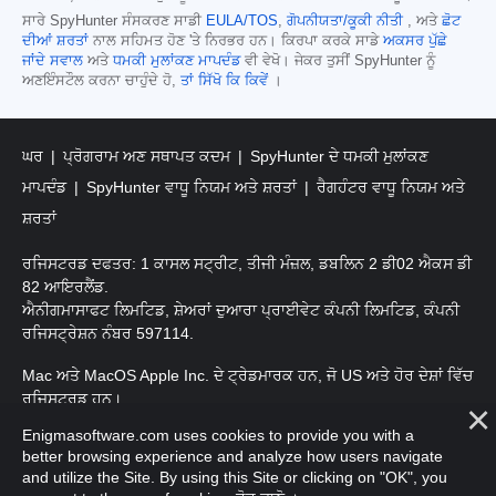
ਸਾਰੇ SpyHunter ਸੰਸਕਰਣ ਸਾਡੀ
EULA/TOS
,
ਗੋਪਨੀਯਤਾ/ਕੂਕੀ ਨੀਤੀ
, ਅਤੇ
ਛੋਟ
ਦੀਆਂ ਸ਼ਰਤਾਂ
ਨਾਲ ਸਹਿਮਤ ਹੋਣ 'ਤੇ ਨਿਰਭਰ ਹਨ। ਕਿਰਪਾ ਕਰਕੇ ਸਾਡੇ
ਅਕਸਰ ਪੁੱਛੇ
ਜਾਂਦੇ ਸਵਾਲ
ਅਤੇ
ਧਮਕੀ ਮੁਲਾਂਕਣ ਮਾਪਦੰਡ
ਵੀ ਵੇਖੋ। ਜੇਕਰ ਤੁਸੀਂ SpyHunter ਨੂੰ
ਅਣਇੰਸਟੌਲ ਕਰਨਾ ਚਾਹੁੰਦੇ ਹੋ,
ਤਾਂ ਸਿੱਖੋ ਕਿ ਕਿਵੇਂ
।
ਘਰ
ਪ੍ਰੋਗਰਾਮ ਅਣ ਸਥਾਪਤ ਕਦਮ
SpyHunter ਦੇ ਧਮਕੀ ਮੁਲਾਂਕਣ
ਮਾਪਦੰਡ
SpyHunter ਵਾਧੂ ਨਿਯਮ ਅਤੇ ਸ਼ਰਤਾਂ
ਰੈਗਹੰਟਰ ਵਾਧੂ ਨਿਯਮ ਅਤੇ
ਸ਼ਰਤਾਂ
ਰਜਿਸਟਰਡ ਦਫਤਰ: 1 ਕਾਸਲ ਸਟ੍ਰੀਟ, ਤੀਜੀ ਮੰਜ਼ਲ, ਡਬਲਿਨ 2 ਡੀ02 ਐਕਸ ਡੀ
82 ਆਇਰਲੈਂਡ.
ਐਨੀਗਮਾਸਾਫਟ ਲਿਮਟਿਡ, ਸ਼ੇਅਰਾਂ ਦੁਆਰਾ ਪ੍ਰਾਈਵੇਟ ਕੰਪਨੀ ਲਿਮਟਿਡ, ਕੰਪਨੀ
ਰਜਿਸਟ੍ਰੇਸ਼ਨ ਨੰਬਰ 597114.
Mac ਅਤੇ MacOS Apple Inc. ਦੇ ਟ੍ਰੇਡਮਾਰਕ ਹਨ, ਜੋ US ਅਤੇ ਹੋਰ ਦੇਸ਼ਾਂ ਵਿੱਚ
ਰਜਿਸਟਰਡ ਹਨ।
Enigmasoftware.com uses cookies to provide you with a
ਕਾਪੀਰਾਈਟ 2016-
2026
. ਐਨੀਗਮਾਸੋਫਟ ਲਿਮਟਿਡ ਸਾਰੇ ਹੱਕ ਰਾਖਵੇਂ ਹਨ.
better browsing experience and analyze how users navigate
and utilize the Site. By using this Site or clicking on "OK", you