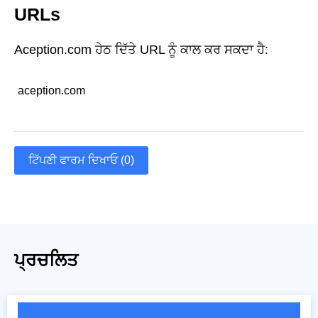
URLs
Aception.com ਹੇਠ ਦਿੱਤੇ URL ਨੂੰ ਕਾਲ ਕਰ ਸਕਦਾ ਹੈ:
aception.com
ਟਿੱਪਣੀ ਫਾਰਮ ਦਿਖਾਓ (0)
ਪ੍ਰਚਲਿਤ