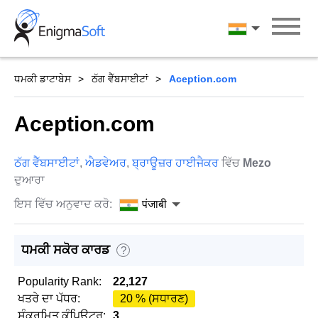
Skip
to
पंजाबी
content
ਧਮਕੀ ਡਾਟਾਬੇਸ
ਠੱਗ ਵੈੱਬਸਾਈਟਾਂ
Aception.com
Aception.com
ਠੱਗ ਵੈੱਬਸਾਈਟਾਂ
,
ਐਡਵੇਅਰ
,
ਬ੍ਰਾਊਜ਼ਰ ਹਾਈਜੈਕਰ
ਵਿੱਚ
Mezo
ਦੁਆਰਾ
ਇਸ ਵਿੱਚ ਅਨੁਵਾਦ ਕਰੋ:
पंजाबी
ਧਮਕੀ ਸਕੋਰ ਕਾਰਡ
?
Popularity Rank:
22,127
ਖਤਰੇ ਦਾ ਪੱਧਰ:
20 % (ਸਧਾਰਣ)
ਸੰਕਰਮਿਤ ਕੰਪਿਊਟਰ:
3