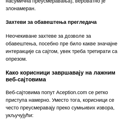
насумична преусмеравања), вероватно је
злонамеран.
Захтеви за обавештења прегледача
Неочекиване захтеве за дозволе за
обавештења, посебно пре било какве значајне
интеракције са сајтом, увек треба третирати са
опрезом.
Како корисници завршавају на лажним
веб-сајтовима
Веб-сајтовима попут Aception.com се ретко
приступа намерно. Уместо тога, корисници се
често преусмеравају преко сумњивих извора,
укључујући: