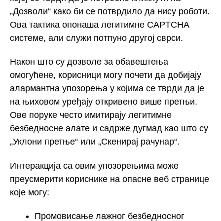
„Дозволи“ како би се потврдило да нису роботи.
Ова тактика опонаша легитимне CAPTCHA
системе, али служи потпуно другој сврси.
Након што су дозволе за обавештења
омогућене, корисници могу почети да добијају
алармантна упозорења у којима се тврди да је
на њиховом уређају откривено више претњи.
Ове поруке често имитирају легитимне
безбедносне алате и садрже дугмад као што су
„Уклони претње“ или „Скенирај рачунар“.
Интеракција са овим упозорењима може
преусмерити кориснике на опасне веб странице
које могу:
Промовисање лажног безбедносног