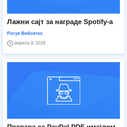
Лажни сајт за награде Spotify-а
Рогуе Вебситес
априла 9, 2026
Превара са PayPal PDF имејлом