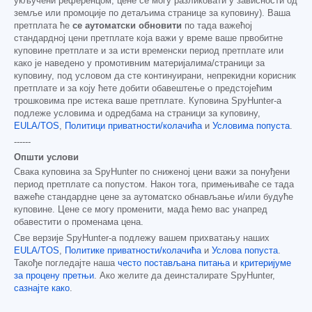
укључени референцом; цене се могу разликовати у зависности од
земље или промоције по детаљима странице за куповину). Ваша
претплата ће
се аутоматски обновити
по тада важећој
стандардној цени претплате која важи у време ваше првобитне
куповине претплате и за исти временски период претплате или
како је наведено у промотивним материјалима/страници за
куповину, под условом да сте континуирани, непрекидни корисник
претплате и за коју ћете добити обавештење о предстојећим
трошковима пре истека ваше претплате. Куповина SpyHunter-а
подлеже условима и одредбама на страници за куповину,
EULA/TOS
,
Политици приватности/колачића
и
Условима попуста
.
------
Општи услови
Свака куповина за SpyHunter по сниженој цени важи за понуђени
период претплате са попустом. Након тога, примењиваће се тада
важеће стандардне цене за аутоматско обнављање и/или будуће
куповине. Цене се могу променити, мада ћемо вас унапред
обавестити о променама цена.
Све верзије SpyHunter-а подлежу вашем прихватању наших
EULA/TOS
,
Политике приватности/колачића
и
Услова попуста
.
Такође погледајте наша
често постављана питања
и
критеријуме
за процену претњи
. Ако желите да деинсталирате SpyHunter,
сазнајте како
.