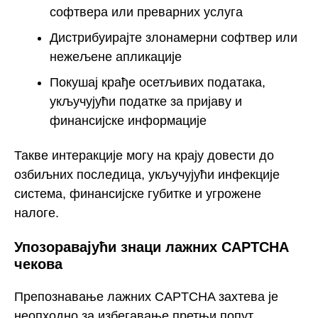
софтвера или преварних услуга
Дистрибуирајте злонамерни софтвер или
нежељене апликације
Покушај крађе осетљивих података,
укључујући податке за пријаву и
финансијске информације
Такве интеракције могу на крају довести до
озбиљних последица, укључујући инфекције
система, финансијске губитке и угрожене
налоге.
Упозоравајући знаци лажних CAPTCHA
чекова
Препознавање лажних CAPTCHA захтева је
неопходно за избегавање претњи попут