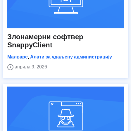
Злонамерни софтвер
SnappyClient
Малваре
,
Алати за удаљену администрацију
априла 9, 2026