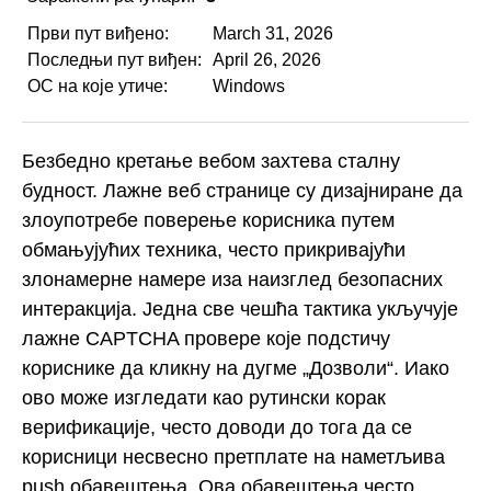
Први пут виђено:
March 31, 2026
Последњи пут виђен:
April 26, 2026
ОС на које утиче:
Windows
Безбедно кретање вебом захтева сталну
будност. Лажне веб странице су дизајниране да
злоупотребе поверење корисника путем
обмањујућих техника, често прикривајући
злонамерне намере иза наизглед безопасних
интеракција. Једна све чешћа тактика укључује
лажне CAPTCHA провере које подстичу
кориснике да кликну на дугме „Дозволи“. Иако
ово може изгледати као рутински корак
верификације, често доводи до тога да се
корисници несвесно претплате на наметљива
push обавештења. Ова обавештења често