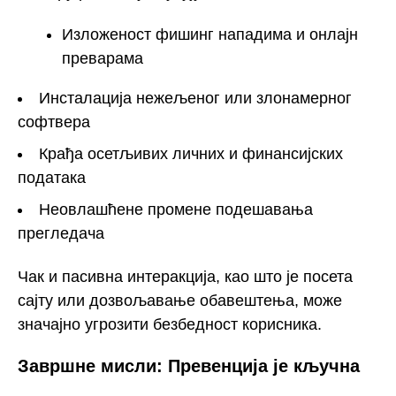
Изложеност фишинг нападима и онлајн
преварама
Инсталација нежељеног или злонамерног
софтвера
Крађа осетљивих личних и финансијских
података
Неовлашћене промене подешавања
прегледача
Чак и пасивна интеракција, као што је посета
сајту или дозвољавање обавештења, може
значајно угрозити безбедност корисника.
Завршне мисли: Превенција је кључна