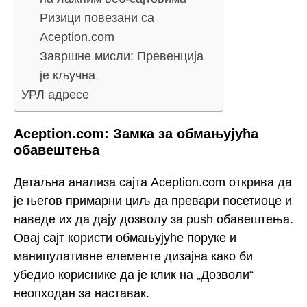
Ризици повезани са
Aception.com
Завршне мисли: Превенција
је кључна
УРЛ адресе
Aception.com: Замка за обмањујућа
обавештења
Детаљна анализа сајта Aception.com открива да
је његов примарни циљ да превари посетиоце и
наведе их да дају дозволу за push обавештења.
Овај сајт користи обмањујуће поруке и
манипулативне елементе дизајна како би
убедио кориснике да је клик на „Дозволи“
неопходан за наставак.