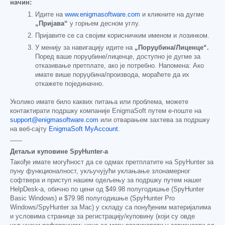
начин:
Идите на
www.enigmasoftware.com
и кликните на дугме
„Пријава“
у горњем десном углу.
Пријавите се са својим корисничким именом и лозинком.
У менију за навигацију идите на
„Поруџбина/Лиценце“.
Поред ваше поруџбине/лиценце, доступно је дугме за
отказивање претплате, ако је потребно. Напомена: Ако
имате више поруџбина/производа, мораћете да их
откажете појединачно.
Уколико имате било каквих питања или проблема, можете
контактирати подршку компаније EnigmaSoft путем е-поште на
support@enigmasoftware.com
или отварањем захтева за подршку
на веб-сајту
EnigmaSoft MyAccount
.
------
Детаљи куповине SpyHunter-а
Такође имате могућност да се одмах претплатите на SpyHunter за
пуну функционалност, укључујући уклањање злонамерног
софтвера и приступ нашем одељењу за подршку путем нашег
HelpDesk-а, обично по цени од
$49.98
полугодишње (SpyHunter
Basic Windows) и
$79.98
полугодишње (SpyHunter Pro
Windows/SpyHunter за Mac) у складу са понуђеним материјалима
и условима странице за регистрацију/куповину (који су овде