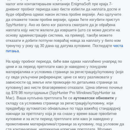
налог или контактирањем компаније EnigmaSoft пре краја 7-
дневног пробног периода како бисте избегли да наплата доспе и
буде обрађена одмах након истека пробне верзије. Ако одлучите
да откажете током пробне верзије, одмах ћете изгубити приступ
SpyHunter-у. Ако из било ког разлога сматрате да је обрађена
наплата коју нисте желели да извршите (што се може десити на
основу администрације система, на пример), такође можете
отказати и добити потпуни повраћај новца за наплату у било ком
тренутку у року од 30 дана од датума куповине. Погледајте
честа
питања
.
На крају пробног периода, биће вам одмах наплаћено унапред по
цени и за период претплате како је наведено у понудним
материјалима и условима странице за регистрацију/куповину (који
су овде укључени референцом; цене се могу разликовати у
зависности од земље или промоције по детаљима странице за
куповину) ако нисте благовремено отказали. Цена обично почиње
од
$79.98
полугодишње (SpyHunter Pro Windows/SpyHunter за
Mac). Ваша купљена претплата ће се
аутоматски обновити
у
складу са условима странице за регистрацију/куповину, који
предвиђају аутоматско обнављање по тада важећој стандардној
накнади за претплату која је на снази у време ваше првобитне
куповине и за исти период претплате или како је наведено у
промотивним материјалима/страници за куповину, под условом да
сте континуирани, непрекидни корисник претплате. Молимо