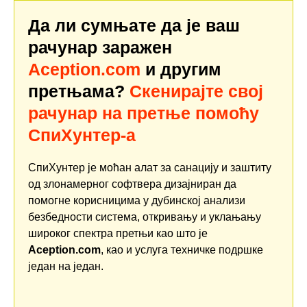
Да ли сумњате да је ваш
рачунар заражен
Aception.com
и другим
претњама?
Скенирајте свој
рачунар на претње помоћу
СпиХунтер-а
СпиХунтер је моћан алат за санацију и заштиту
од злонамерног софтвера дизајниран да
помогне корисницима у дубинској анализи
безбедности система, откривању и уклањању
широког спектра претњи као што је
Aception.com
, као и услуга техничке подршке
један на један.