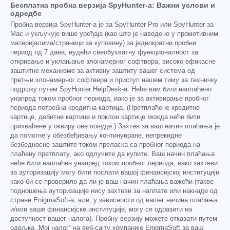
Бесплатна пробна верзија SpyHunter-а: Важни услови и
одредбе
Пробна верзија SpyHunter-а је за SpyHunter Pro или SpyHunter за
Mac и укључује више уређаја (као што је наведено у промотивним
материјалима/страници за куповину) за једнократни пробни
период од 7 дана, нудећи свеобухватну функционалност за
откривање и уклањање злонамерног софтвера, високо ефикасне
заштитне механизме за активну заштиту вашег система од
претњи злонамерног софтвера и приступ нашем тиму за техничку
подршку путем SpyHunter HelpDesk-а. Неће вам бити наплаћено
унапред током пробног периода, иако је за активирање пробног
периода потребна кредитна картица. (Претплаћене кредитне
картице, дебитне картице и поклон картице можда неће бити
прихваћене у оквиру ове понуде.) Захтев за ваш начин плаћања је
да помогне у обезбеђивању континуиране, непрекидне
безбедносне заштите током преласка са пробног периода на
плаћену претплату, ако одлучите да купите. Ваш начин плаћања
неће бити наплаћен унапред током пробног периода, иако захтеви
за ауторизацију могу бити послати вашој финансијској институцији
како би се проверило да ли је ваш начин плаћања важећи (такве
подношења ауторизације нису захтеви за наплате или накнаде од
стране EnigmaSoft-а, али, у зависности од вашег начина плаћања
и/или ваше финансијске институције, могу се одразити на
доступност вашег налога). Пробну верзију можете отказати путем
одељка „Мој налог“ на веб-сајту компаније EnigmaSoft за ваш