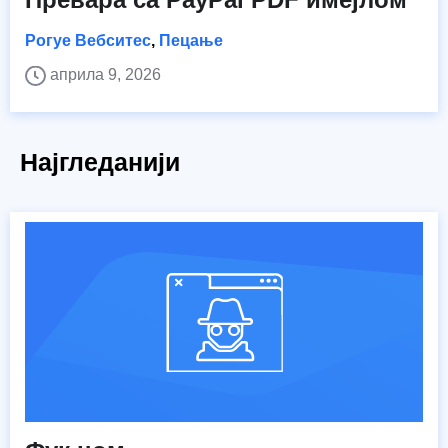
Рогуе Вебситес
,
Пецање
априла 9, 2026
Најгледанији