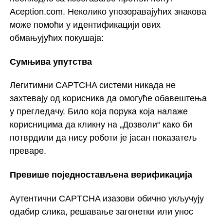
Aception.com. Неколико упозоравајућих знакова
може помоћи у идентификацији ових
обмањујућих покушаја:
Сумњива упутства
Легитимни CAPTCHA системи никада не
захтевају од корисника да омогуће обавештења
у прегледачу. Било која порука која налаже
корисницима да кликну на „Дозволи“ како би
потврдили да нису роботи је јасан показатељ
преваре.
Превише поједностављена верификација
Аутентични CAPTCHA изазови обично укључују
одабир слика, решавање загонетки или унос