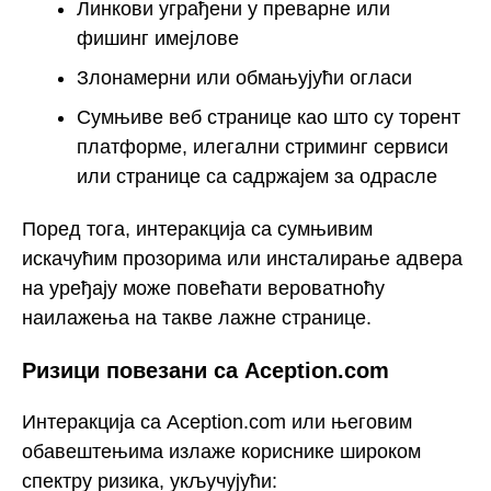
Линкови уграђени у преварне или
фишинг имејлове
Злонамерни или обмањујући огласи
Сумњиве веб странице као што су торент
платформе, илегални стриминг сервиси
или странице са садржајем за одрасле
Поред тога, интеракција са сумњивим
искачућим прозорима или инсталирање адвера
на уређају може повећати вероватноћу
наилажења на такве лажне странице.
Ризици повезани са Aception.com
Интеракција са Aception.com или његовим
обавештењима излаже кориснике широком
спектру ризика, укључујући: