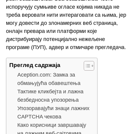
испоручују сумњиве огласе којима никада не
треба веровати нити интераговати са њима, јер
могу довести до злонамерних веб страница,
онлајн превара или платформи које
дистрибуирају потенцијално нежељене
програме (ПУП), адвер и отмичаре прегледача.
Преглед садржаја
Aception.com: Замка за
обмањујућа обавештења
Тактике кликбејта и лажна
безбедносна упозорења
Упозоравајући знаци лажних
CAPTCHA чекова
Како корисници завршавају
на лажним веб-сајтовима