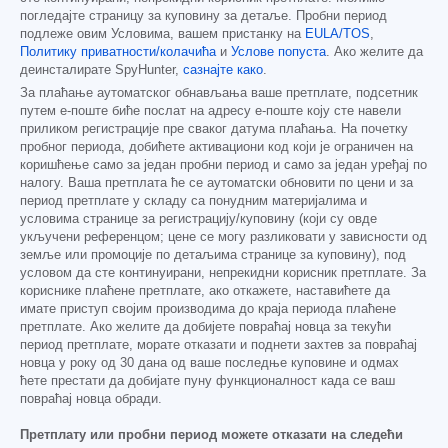
погледајте страницу за куповину за детаље. Пробни период
подлеже овим Условима, вашем пристанку на
EULA/TOS
,
Политику приватности/колачића
и
Услове попуста
. Ако желите да
деинсталирате SpyHunter,
сазнајте како
.
За плаћање аутоматског обнављања ваше претплате, подсетник
путем е-поште биће послат на адресу е-поште коју сте навели
приликом регистрације пре сваког датума плаћања. На почетку
пробног периода, добићете активациони код који је ограничен на
коришћење само за један пробни период и само за један уређај по
налогу. Ваша претплата ће се аутоматски обновити по цени и за
период претплате у складу са понудним материјалима и
условима странице за регистрацију/куповину (који су овде
укључени референцом; цене се могу разликовати у зависности од
земље или промоције по детаљима странице за куповину), под
условом да сте континуирани, непрекидни корисник претплате. За
кориснике плаћене претплате, ако откажете, наставићете да
имате приступ својим производима до краја периода плаћене
претплате. Ако желите да добијете повраћај новца за текући
период претплате, морате отказати и поднети захтев за повраћај
новца у року од 30 дана од ваше последње куповине и одмах
ћете престати да добијате пуну функционалност када се ваш
повраћај новца обради.
Претплату или пробни период можете отказати на следећи