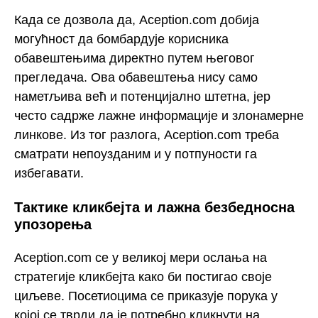
Када се дозвола да, Aception.com добија
могућност да бомбардује корисника
обавештењима директно путем његовог
прегледача. Ова обавештења нису само
наметљива већ и потенцијално штетна, јер
често садрже лажне информације и злонамерне
линкове. Из тог разлога, Aception.com треба
сматрати непоузданим и у потпуности га
избегавати.
Тактике кликбејта и лажна безбедносна
упозорења
Aception.com се у великој мери ослања на
стратегије кликбејта како би постигао своје
циљеве. Посетиоцима се приказује порука у
којој се тврди да је потребно кликнути на