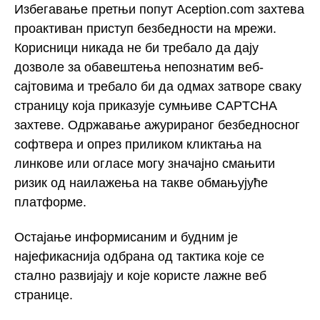
Избегавање претњи попут Aception.com захтева
проактиван приступ безбедности на мрежи.
Корисници никада не би требало да дају
дозволе за обавештења непознатим веб-
сајтовима и требало би да одмах затворе сваку
страницу која приказује сумњиве CAPTCHA
захтеве. Одржавање ажурираног безбедносног
софтвера и опрез приликом кликтања на
линкове или огласе могу значајно смањити
ризик од наилажења на такве обмањујуће
платформе.
Остајање информисаним и будним је
најефикаснија одбрана од тактика које се
стално развијају и које користе лажне веб
странице.