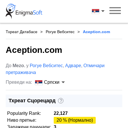
Skip
to
Српски
content
Тхреат Датабасе
Рогуе Вебситес
Aception.com
Aception.com
До
Mezo.
у
Рогуе Вебситес
,
Адваре
,
Отмичари
претраживача
Преведи на:
Српски
Тхреат Сцорецард
?
Popularity Rank:
22,127
Ниво претње:
20 % (Нормално)
Заражени рачунари:
3