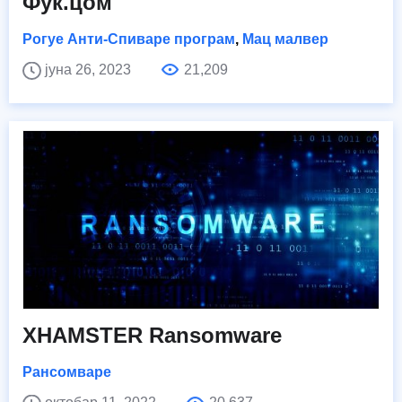
Фук.цом
Рогуе Анти-Спиваре програм
,
Мац малвер
јуна 26, 2023
21,209
XHAMSTER Ransomware
Рансомваре