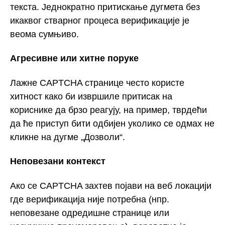
текста. Једнократно притискање дугмета без
икаквог стварног процеса верификације је
веома сумњиво.
Агресивне или хитне поруке
Лажне CAPTCHA странице често користе
хитност како би извршиле притисак на
кориснике да брзо реагују, на пример, тврдећи
да ће приступ бити одбијен уколико се одмах не
кликне на дугме „Дозволи“.
Неповезани контекст
Ако се CAPTCHA захтев појави на веб локацији
где верификација није потребна (нпр.
неповезане одредишне странице или