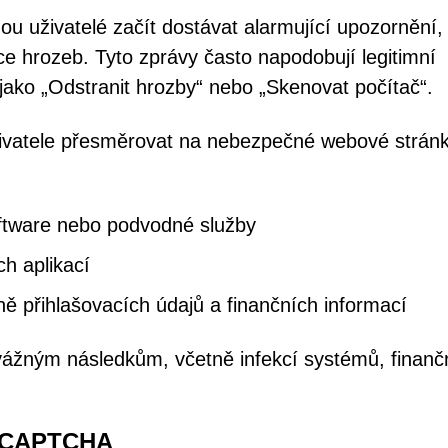
 uživatelé začít dostávat alarmující upozornění, 
více hrozeb. Tyto zprávy často napodobují legitimní
 jako „Odstranit hrozby“ nebo „Skenovat počítač“.
ivatele přesměrovat na nebezpečné webové stránk
oftware nebo podvodné služby
h aplikací
ně přihlašovacích údajů a finančních informací
ážným následkům, včetně infekcí systémů, finanč
ů CAPTCHA