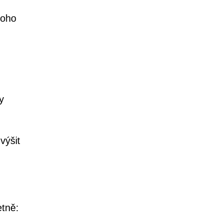
toho
y
výšit
etně: