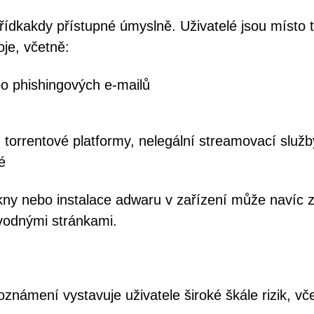
ídkakdy přístupné úmyslně. Uživatelé jsou místo 
je, včetně:
 phishingových e-mailů
torrentové platformy, nelegální streamovací služb
é
ny nebo instalace adwaru v zařízení může navíc z
vodnými stránkami.
námení vystavuje uživatele široké škále rizik, vč