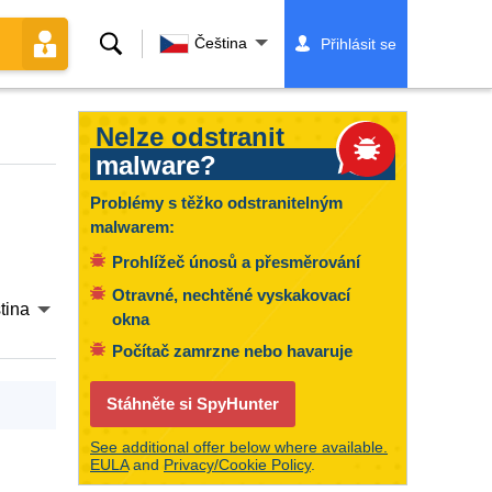
Vyhledávání
Čeština
Přihlásit se
Nelze odstranit
malware?
Problémy s těžko odstranitelným
malwarem:
Prohlížeč únosů a přesměrování
Otravné, nechtěné vyskakovací
tina
okna
Počítač zamrzne nebo havaruje
Stáhněte si SpyHunter
See additional offer below where available.
EULA
and
Privacy/Cookie Policy
.