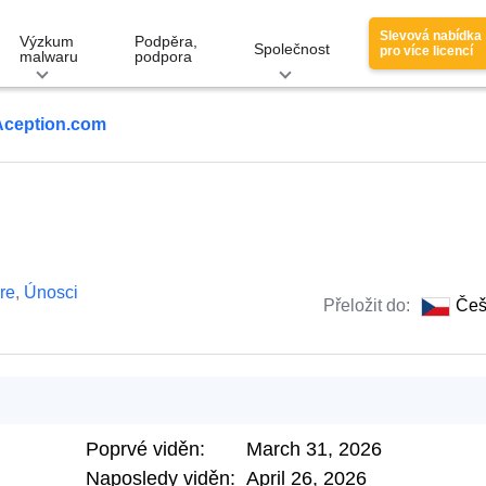
Slevová nabídka
Výzkum
Podpěra,
Společnost
pro více licencí
malwaru
podpora
Aception.com
re
,
Únosci
Přeložit do:
Češ
Poprvé viděn:
March 31, 2026
Naposledy viděn:
April 26, 2026