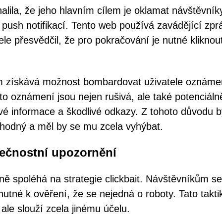
ila, že jeho hlavním cílem je oklamat návštěvník
 push notifikací. Tento web používá zavádějící zpr
ele přesvědčil, že pro pokračování je nutné kliknou
om získává možnost bombardovat uživatele oznáme
to oznámení jsou nejen rušivá, ale také potenciáln
ivé informace a škodlivé odkazy. Z tohoto důvodu 
hodný a měl by se mu zcela vyhýbat.
zpečnostní upozornění
ně spoléhá na strategie clickbait. Návštěvníkům se
 nutné k ověření, že se nejedná o roboty. Tato takti
le slouží zcela jinému účelu.