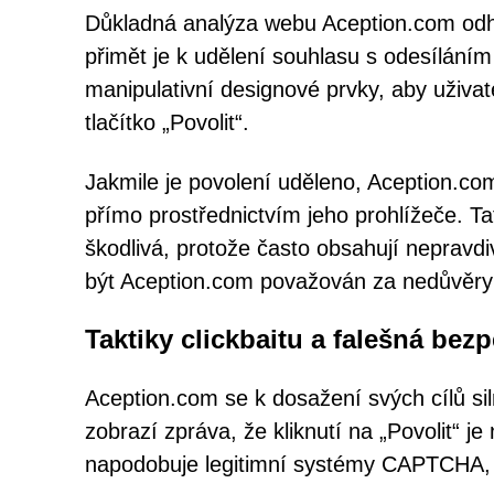
Důkladná analýza webu Aception.com odhal
přimět je k udělení souhlasu s odesíláním
manipulativní designové prvky, aby uživat
tlačítko „Povolit“.
Jakmile je povolení uděleno, Aception.c
přímo prostřednictvím jeho prohlížeče. Ta
škodlivá, protože často obsahují nepravd
být Aception.com považován za nedůvěry
Taktiky clickbaitu a falešná be
Aception.com se k dosažení svých cílů sil
zobrazí zpráva, že kliknutí na „Povolit“ je
napodobuje legitimní systémy CAPTCHA, a