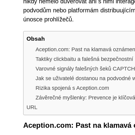
nikdy nemělo důvěřovat ani s nimi intera
podvodům nebo platformám distribuující
únosce prohlížečů.
Obsah
Aception.com: Past na klamavá oznámen
Taktiky clickbaitu a falešná bezpečnostn
Varovné signály falešných šeků CAPTC
Jak se uživatelé dostanou na podvodné 
Rizika spojená s Aception.com
Závěrečné myšlenky: Prevence je klíčov
URL
Aception.com: Past na klamavá