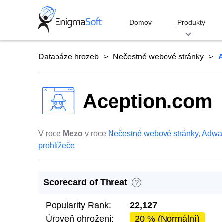
Skip
to
Domov
Produkty
content
Databáze hrozeb
Nečestné webové stránky
Aception.com
V roce
Mezo
v roce
Nečestné webové stránky
,
Adwa
prohlížeče
Scorecard of Threat
?
Popularity Rank:
22,127
Úroveň ohrožení:
20 % (Normální)