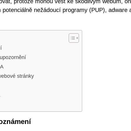
govat, protože mohou vést ke škodlivým webům, on
m potenciálně nežádoucí programy (PUP), adware 
í
í upozornění
HA
webové stránky
á
 oznámení