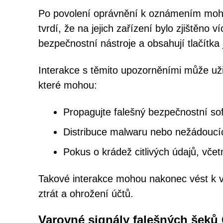
Po povolení oprávnění k oznámením mohou
tvrdí, že na jejich zařízení bylo zjištěno 
bezpečnostní nástroje a obsahují tlačítka
Interakce s těmito upozorněními může už
které mohou:
Propagujte falešný bezpečnostní s
Distribuce malwaru nebo nežádoucíc
Pokus o krádež citlivých údajů, včet
Takové interakce mohou nakonec vést k v
ztrát a ohrožení účtů.
Varovné signály falešných šek