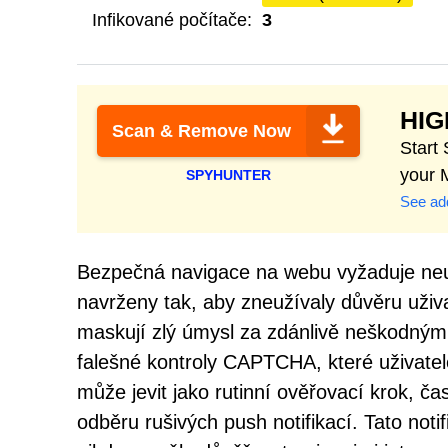
Infikované počítače:
3
HI
Scan & Remove Now
Start
your 
SPYHUNTER
See add
Bezpečná navigace na webu vyžaduje neus
navrženy tak, aby zneužívaly důvěru uživ
maskují zlý úmysl za zdánlivě neškodnými 
falešné kontroly CAPTCHA, které uživatele v
může jevit jako rutinní ověřovací krok, č
odběru rušivých push notifikací. Tato not