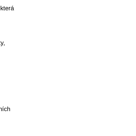
která
y,
ních