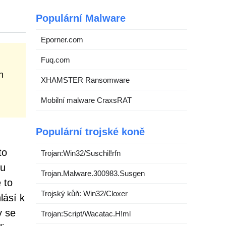
Populární Malware
Eporner.com
Fuq.com
n
XHAMSTER Ransomware
Mobilní malware CraxsRAT
Populární trojské koně
to
Trojan:Win32/Suschil!rfn
ou
Trojan.Malware.300983.Susgen
 to
Trojský kůň: Win32/Cloxer
lásí k
y se
Trojan:Script/Wacatac.H!ml