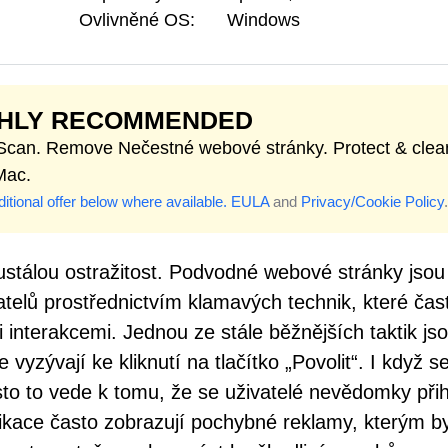
Ovlivněné OS:
Windows
GHLY RECOMMENDED
 Scan. Remove Nečestné webové stránky. Protect & clea
Mac.
itional offer below where available.
EULA
and
Privacy/Cookie Policy
.
tálou ostražitost. Podvodné webové stránky jsou
atelů prostřednictvím klamavých technik, které čas
interakcemi. Jednou ze stále běžnějších taktik js
yzývají ke kliknutí na tlačítko „Povolit“. I když se
asto to vede k tomu, že se uživatelé nevědomky přih
ifikace často zobrazují pochybné reklamy, kterým b