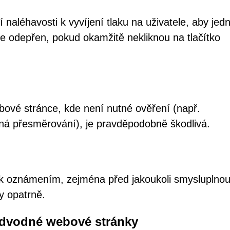
aléhavosti k vyvíjení tlaku na uživatele, aby jedn
de odepřen, pokud okamžitě nekliknou na tlačítko
vé stránce, kde není nutné ověření (např.
dná přesměrování), je pravděpodobně škodlivá.
 k oznámením, zejména před jakoukoli smysluplno
y opatrně.
odvodné webové stránky