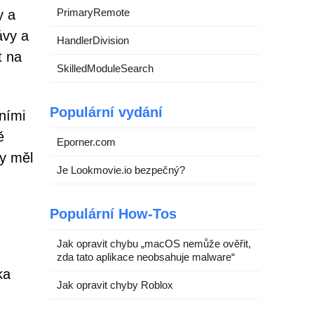
PrimaryRemote
y a
ávy a
HandlerDivision
t na
SkilledModuleSearch
Populární vydání
ními
ě
Eporner.com
by měl
Je Lookmovie.io bezpečný?
Populární How-Tos
Jak opravit chybu „macOS nemůže ověřit,
zda tato aplikace neobsahuje malware“
ka
Jak opravit chyby Roblox