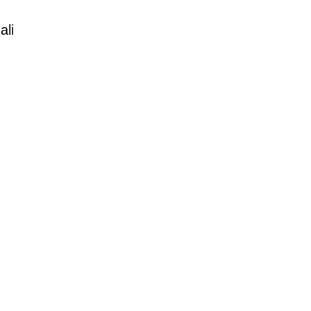
ali
u