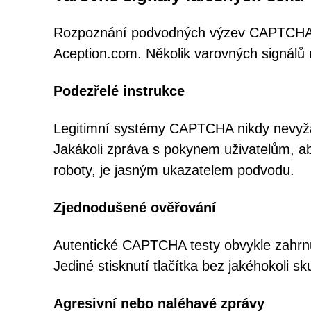
Rozpoznání podvodných výzev CAPTCHA je
Aception.com. Několik varovných signálů 
Podezřelé instrukce
Legitimní systémy CAPTCHA nikdy nevyžadu
Jakákoli zpráva s pokynem uživatelům, aby k
roboty, je jasným ukazatelem podvodu.
Zjednodušené ověřování
Autentické CAPTCHA testy obvykle zahrnu
Jediné stisknutí tlačítka bez jakéhokoli 
Agresivní nebo naléhavé zprávy