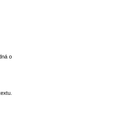
edná o
extu.