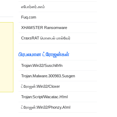
எபோர்னர்.காம்
Fuq.com
XHAMSTER Ransomware
CraxsRAT மொபைல் மால்வேர்
பிரபலமான ட்ரோஜன்கள்
Trojan:Win32/Suschil!rfn
Trojan.Malware.300983.Susgen
ட்ரோஜன்:Win32/Cloxer
Trojan:Script/Wacatac.H!ml
ட்ரோஜன்:Win32/Phonzy.A!ml