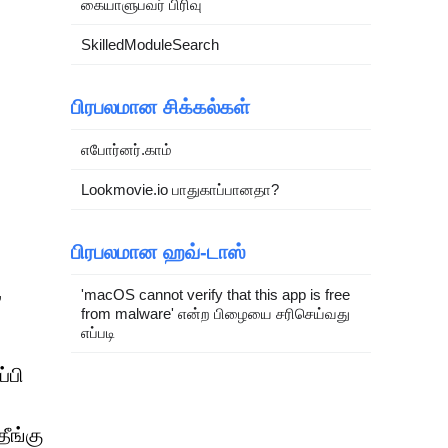
கையாளுபவர் பிரிவு
SkilledModuleSearch
பிரபலமான சிக்கல்கள்
எபோர்னர்.காம்
Lookmovie.io பாதுகாப்பானதா?
பிரபலமான ஹவ்-டாஸ்
,
,
'macOS cannot verify that this app is free
from malware' என்ற பிழையை சரிசெய்வது
எப்படி
்பி
ீங்கு