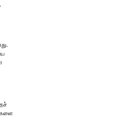
்
து.
்ய
ா
தச்
ல்களை