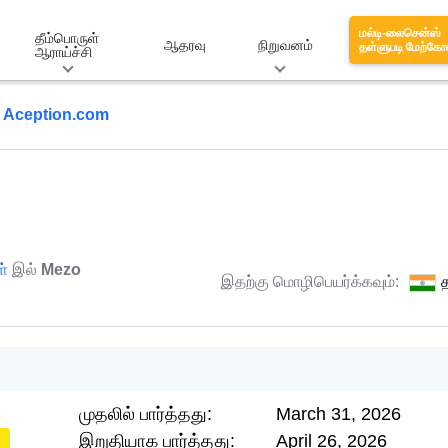
மல்டி-லைசென்ஸ்
தீம்பொருள்
ஆதரவு
நிறுவனம்
தள்ளுபடி மேற்கோ
ஆராய்ச்சி
Aception.com
ள்
இல்
Mezo
இதற்கு மொழிபெயர்க்கவும்:
த
முதலில் பார்த்தது:
March 31, 2026
இறுதியாக பார்த்தது:
April 26, 2026