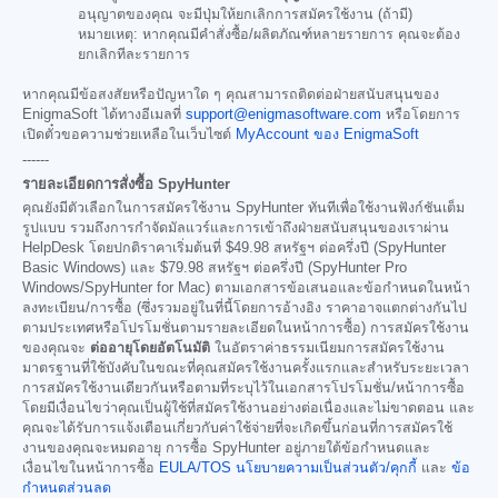
อนุญาตของคุณ จะมีปุ่มให้ยกเลิกการสมัครใช้งาน (ถ้ามี)
หมายเหตุ: หากคุณมีคำสั่งซื้อ/ผลิตภัณฑ์หลายรายการ คุณจะต้อง
ยกเลิกทีละรายการ
หากคุณมีข้อสงสัยหรือปัญหาใด ๆ คุณสามารถติดต่อฝ่ายสนับสนุนของ
EnigmaSoft ได้ทางอีเมลที่
support@enigmasoftware.com
หรือโดยการ
เปิดตั๋วขอความช่วยเหลือในเว็บไซต์
MyAccount ของ EnigmaSoft
------
รายละเอียดการสั่งซื้อ SpyHunter
คุณยังมีตัวเลือกในการสมัครใช้งาน SpyHunter ทันทีเพื่อใช้งานฟังก์ชันเต็ม
รูปแบบ รวมถึงการกำจัดมัลแวร์และการเข้าถึงฝ่ายสนับสนุนของเราผ่าน
HelpDesk โดยปกติราคาเริ่มต้นที่
$49.98
สหรัฐฯ ต่อครึ่งปี (SpyHunter
Basic Windows) และ
$79.98
สหรัฐฯ ต่อครึ่งปี (SpyHunter Pro
Windows/SpyHunter for Mac) ตามเอกสารข้อเสนอและข้อกำหนดในหน้า
ลงทะเบียน/การซื้อ (ซึ่งรวมอยู่ในที่นี้โดยการอ้างอิง ราคาอาจแตกต่างกันไป
ตามประเทศหรือโปรโมชั่นตามรายละเอียดในหน้าการซื้อ) การสมัครใช้งาน
ของคุณจะ
ต่ออายุโดยอัตโนมัติ
ในอัตราค่าธรรมเนียมการสมัครใช้งาน
มาตรฐานที่ใช้บังคับในขณะที่คุณสมัครใช้งานครั้งแรกและสำหรับระยะเวลา
การสมัครใช้งานเดียวกันหรือตามที่ระบุไว้ในเอกสารโปรโมชั่น/หน้าการซื้อ
โดยมีเงื่อนไขว่าคุณเป็นผู้ใช้ที่สมัครใช้งานอย่างต่อเนื่องและไม่ขาดตอน และ
คุณจะได้รับการแจ้งเตือนเกี่ยวกับค่าใช้จ่ายที่จะเกิดขึ้นก่อนที่การสมัครใช้
งานของคุณจะหมดอายุ การซื้อ SpyHunter อยู่ภายใต้ข้อกำหนดและ
เงื่อนไขในหน้าการซื้อ
EULA/TOS
นโยบายความเป็นส่วนตัว/คุกกี้
และ
ข้อ
กำหนดส่วนลด