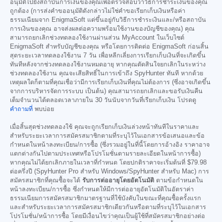
อนุมัติไปยังสถาบันการเงินของคุณเพื่อตรวจสอบว่าวิธีการชำระเงินของคุณ
ถูกต้อง (การส่งคำขออนุมัติดังกล่าวไม่ใช่คำขอเรียกเก็บเงินหรือค่า
ธรรมเนียมจาก EnigmaSoft แต่ขึ้นอยู่กับวิธีการชำระเงินและ/หรือสถาบัน
การเงินของคุณ อาจส่งผลต่อความพร้อมใช้งานของบัญชีของคุณ) คุณ
สามารถยกเลิกช่วงทดลองใช้งานผ่านส่วน MyAccount ในเว็บไซต์
EnigmaSoft สำหรับบัญชีของคุณ หรือโดยการติดต่อ EnigmaSoft ก่อนสิ้น
สุดระยะเวลาทดลองใช้งาน 7 วัน เพื่อหลีกเลี่ยงการเรียกเก็บเงินที่จะเกิดขึ้น
ทันทีหลังจากช่วงทดลองใช้งานหมดอายุ หากคุณตัดสินใจยกเลิกในระหว่าง
ช่วงทดลองใช้งาน คุณจะเสียสิทธิ์ในการเข้าถึง SpyHunter ทันที หากด้วย
เหตุผลใดก็ตามที่คุณเชื่อว่ามีการเรียกเก็บเงินที่คุณไม่ต้องการ (ซึ่งอาจเกิดขึ้น
จากการบริหารจัดการระบบ เป็นต้น) คุณสามารถยกเลิกและขอรับเงินคืน
เต็มจำนวนได้ตลอดเวลาภายใน 30 วันนับจากวันที่เรียกเก็บเงิน โปรดดู
คำถามที่
พบบ่อย
เมื่อสิ้นสุดช่วงทดลองใช้ คุณจะถูกเรียกเก็บเงินล่วงหน้าทันทีในราคาและ
สำหรับระยะเวลาการสมัครสมาชิกตามที่ระบุไว้ในเอกสารข้อเสนอและข้อ
กำหนดในหน้าลงทะเบียน/การซื้อ (ซึ่งรวมอยู่ในที่นี้โดยการอ้างอิง ราคาอาจ
แตกต่างกันไปตามประเทศหรือโปรโมชั่นตามรายละเอียดในหน้าการซื้อ)
หากคุณไม่ได้ยกเลิกภายในเวลาที่กำหนด โดยปกติราคาจะเริ่มต้นที่
$79.98
ต่อครึ่งปี (SpyHunter Pro สำหรับ Windows/SpyHunter สำหรับ Mac) การ
สมัครสมาชิกที่คุณซื้อจะได้
รับการต่ออายุโดยอัตโนมัติ
ตามข้อกำหนดใน
หน้าลงทะเบียน/การซื้อ ซึ่งกำหนดให้มีการต่ออายุอัตโนมัติในอัตราค่า
ธรรมเนียมการสมัครสมาชิกมาตรฐานที่ใช้บังคับในขณะที่คุณซื้อครั้งแรก
และสำหรับระยะเวลาการสมัครสมาชิกเดียวกันหรือตามที่ระบุไว้ในเอกสาร
โปรโมชั่น/หน้าการซื้อ โดยมีเงื่อนไขว่าคุณเป็นผู้ใช้ที่สมัครสมาชิกอย่างต่อ