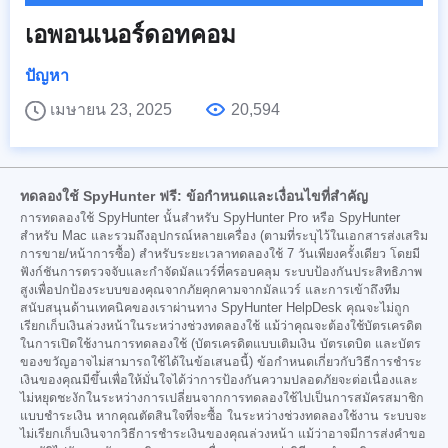
เอพอนเนอร์ดอทคอม
ปัญหา
เมษายน 23, 2025
20,594
ทดลองใช้ SpyHunter ฟรี: ข้อกำหนดและเงื่อนไขที่สำคัญ
การทดลองใช้ SpyHunter นั้นสำหรับ SpyHunter Pro หรือ SpyHunter
สำหรับ Mac และรวมถึงอุปกรณ์หลายเครื่อง (ตามที่ระบุไว้ในเอกสารส่งเสริม
การขาย/หน้าการซื้อ) สำหรับระยะเวลาทดลองใช้ 7 วันเพียงครั้งเดียว โดยมี
ฟังก์ชันการตรวจจับและกำจัดมัลแวร์ที่ครอบคลุม ระบบป้องกันประสิทธิภาพ
สูงเพื่อปกป้องระบบของคุณจากภัยคุกคามจากมัลแวร์ และการเข้าถึงทีม
สนับสนุนด้านเทคนิคของเราผ่านทาง SpyHunter HelpDesk คุณจะไม่ถูก
เรียกเก็บเงินล่วงหน้าในระหว่างช่วงทดลองใช้ แม้ว่าคุณจะต้องใช้บัตรเครดิต
ในการเปิดใช้งานการทดลองใช้ (บัตรเครดิตแบบเติมเงิน บัตรเดบิต และบัตร
ของขวัญอาจไม่สามารถใช้ได้ในข้อเสนอนี้) ข้อกำหนดเกี่ยวกับวิธีการชำระ
เงินของคุณมีขึ้นเพื่อให้มั่นใจได้ว่าการป้องกันความปลอดภัยจะต่อเนื่องและ
ไม่หยุดชะงักในระหว่างการเปลี่ยนจากการทดลองใช้ไปเป็นการสมัครสมาชิก
แบบชำระเงิน หากคุณตัดสินใจที่จะซื้อ ในระหว่างช่วงทดลองใช้งาน ระบบจะ
ไม่เรียกเก็บเงินจากวิธีการชำระเงินของคุณล่วงหน้า แม้ว่าอาจมีการส่งคำขอ