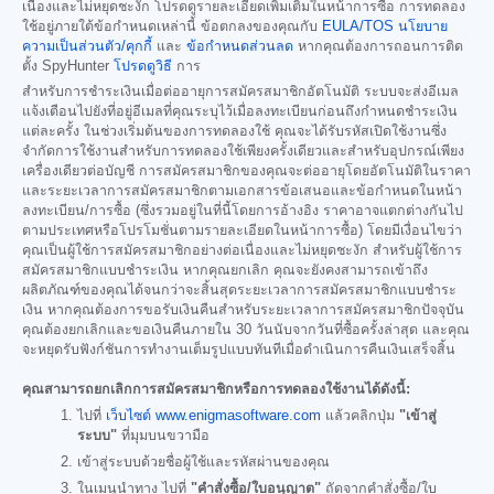
เนื่องและไม่หยุดชะงัก โปรดดูรายละเอียดเพิ่มเติมในหน้าการซื้อ การทดลอง
ใช้อยู่ภายใต้ข้อกำหนดเหล่านี้ ข้อตกลงของคุณกับ
EULA/TOS
นโยบาย
ความเป็นส่วนตัว/คุกกี้
และ
ข้อกำหนดส่วนลด
หากคุณต้องการถอนการติด
ตั้ง SpyHunter
โปรดดูวิธี
การ
สำหรับการชำระเงินเมื่อต่ออายุการสมัครสมาชิกอัตโนมัติ ระบบจะส่งอีเมล
แจ้งเตือนไปยังที่อยู่อีเมลที่คุณระบุไว้เมื่อลงทะเบียนก่อนถึงกำหนดชำระเงิน
แต่ละครั้ง ในช่วงเริ่มต้นของการทดลองใช้ คุณจะได้รับรหัสเปิดใช้งานซึ่ง
จำกัดการใช้งานสำหรับการทดลองใช้เพียงครั้งเดียวและสำหรับอุปกรณ์เพียง
เครื่องเดียวต่อบัญชี การสมัครสมาชิกของคุณจะต่ออายุโดยอัตโนมัติในราคา
และระยะเวลาการสมัครสมาชิกตามเอกสารข้อเสนอและข้อกำหนดในหน้า
ลงทะเบียน/การซื้อ (ซึ่งรวมอยู่ในที่นี้โดยการอ้างอิง ราคาอาจแตกต่างกันไป
ตามประเทศหรือโปรโมชั่นตามรายละเอียดในหน้าการซื้อ) โดยมีเงื่อนไขว่า
คุณเป็นผู้ใช้การสมัครสมาชิกอย่างต่อเนื่องและไม่หยุดชะงัก สำหรับผู้ใช้การ
สมัครสมาชิกแบบชำระเงิน หากคุณยกเลิก คุณจะยังคงสามารถเข้าถึง
ผลิตภัณฑ์ของคุณได้จนกว่าจะสิ้นสุดระยะเวลาการสมัครสมาชิกแบบชำระ
เงิน หากคุณต้องการขอรับเงินคืนสำหรับระยะเวลาการสมัครสมาชิกปัจจุบัน
คุณต้องยกเลิกและขอเงินคืนภายใน 30 วันนับจากวันที่ซื้อครั้งล่าสุด และคุณ
จะหยุดรับฟังก์ชันการทำงานเต็มรูปแบบทันทีเมื่อดำเนินการคืนเงินเสร็จสิ้น
คุณสามารถยกเลิกการสมัครสมาชิกหรือการทดลองใช้งานได้ดังนี้:
ไปที่
เว็บไซต์ www.enigmasoftware.com
แล้วคลิกปุ่ม
"เข้าสู่
ระบบ"
ที่มุมบนขวามือ
เข้าสู่ระบบด้วยชื่อผู้ใช้และรหัสผ่านของคุณ
ในเมนูนำทาง ไปที่
"คำสั่งซื้อ/ใบอนุญาต"
ถัดจากคำสั่งซื้อ/ใบ