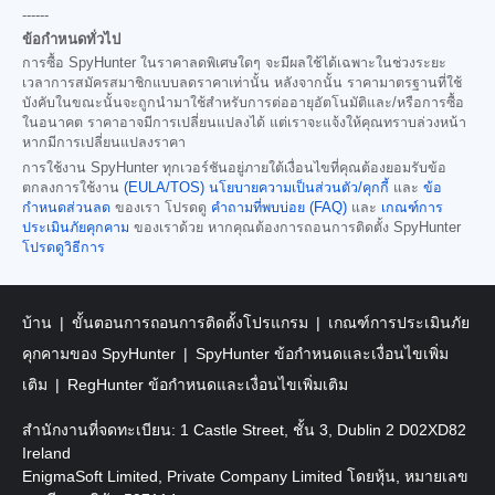
------
ข้อกำหนดทั่วไป
การซื้อ SpyHunter ในราคาลดพิเศษใดๆ จะมีผลใช้ได้เฉพาะในช่วงระยะ
เวลาการสมัครสมาชิกแบบลดราคาเท่านั้น หลังจากนั้น ราคามาตรฐานที่ใช้
บังคับในขณะนั้นจะถูกนำมาใช้สำหรับการต่ออายุอัตโนมัติและ/หรือการซื้อ
ในอนาคต ราคาอาจมีการเปลี่ยนแปลงได้ แต่เราจะแจ้งให้คุณทราบล่วงหน้า
หากมีการเปลี่ยนแปลงราคา
การใช้งาน SpyHunter ทุกเวอร์ชันอยู่ภายใต้เงื่อนไขที่คุณต้องยอมรับข้อ
ตกลงการใช้งาน
(EULA/TOS)
นโยบายความเป็นส่วนตัว/คุกกี้
และ
ข้อ
กำหนดส่วนลด
ของเรา โปรดดู
คำถามที่พบบ่อย (FAQ)
และ
เกณฑ์การ
ประเมินภัยคุกคาม
ของเราด้วย หากคุณต้องการถอนการติดตั้ง SpyHunter
โปรดดูวิธีการ
บ้าน
ขั้นตอนการถอนการติดตั้งโปรแกรม
เกณฑ์การประเมินภัย
คุกคามของ SpyHunter
SpyHunter ข้อกำหนดและเงื่อนไขเพิ่ม
เติม
RegHunter ข้อกำหนดและเงื่อนไขเพิ่มเติม
สำนักงานที่จดทะเบียน: 1 Castle Street, ชั้น 3, Dublin 2 D02XD82
Ireland
EnigmaSoft Limited, Private Company Limited โดยหุ้น, หมายเลข