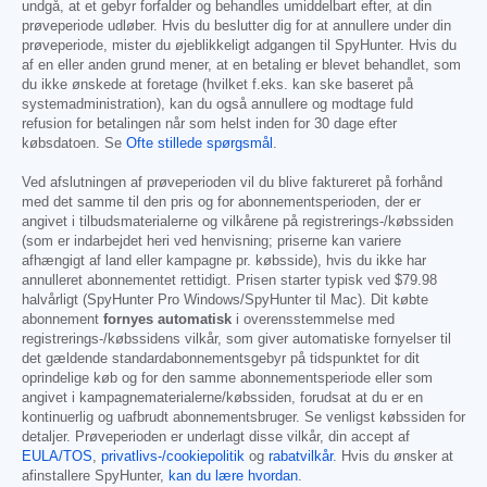
undgå, at et gebyr forfalder og behandles umiddelbart efter, at din
prøveperiode udløber. Hvis du beslutter dig for at annullere under din
prøveperiode, mister du øjeblikkeligt adgangen til SpyHunter. Hvis du
af en eller anden grund mener, at en betaling er blevet behandlet, som
du ikke ønskede at foretage (hvilket f.eks. kan ske baseret på
systemadministration), kan du også annullere og modtage fuld
refusion for betalingen når som helst inden for 30 dage efter
købsdatoen. Se
Ofte stillede spørgsmål
.
Ved afslutningen af prøveperioden vil du blive faktureret på forhånd
med det samme til den pris og for abonnementsperioden, der er
angivet i tilbudsmaterialerne og vilkårene på registrerings-/købssiden
(som er indarbejdet heri ved henvisning; priserne kan variere
afhængigt af land eller kampagne pr. købsside), hvis du ikke har
annulleret abonnementet rettidigt. Prisen starter typisk ved
$79.98
halvårligt (SpyHunter Pro Windows/SpyHunter til Mac). Dit købte
abonnement
fornyes automatisk
i overensstemmelse med
registrerings-/købssidens vilkår, som giver automatiske fornyelser til
det gældende standardabonnementsgebyr på tidspunktet for dit
oprindelige køb og for den samme abonnementsperiode eller som
angivet i kampagnematerialerne/købssiden, forudsat at du er en
kontinuerlig og uafbrudt abonnementsbruger. Se venligst købssiden for
detaljer. Prøveperioden er underlagt disse vilkår, din accept af
EULA/TOS
,
privatlivs-/cookiepolitik
og
rabatvilkår
. Hvis du ønsker at
afinstallere SpyHunter,
kan du lære hvordan
.