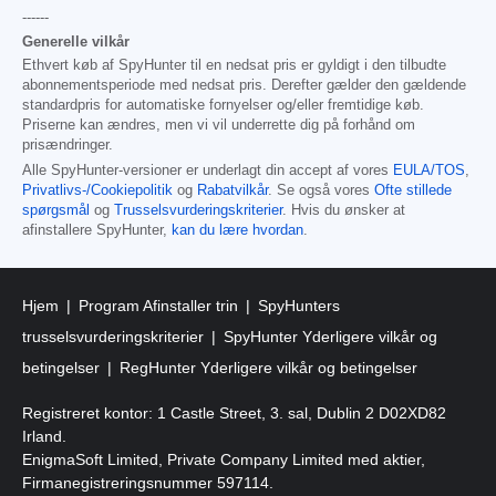
------
Generelle vilkår
Ethvert køb af SpyHunter til en nedsat pris er gyldigt i den tilbudte
abonnementsperiode med nedsat pris. Derefter gælder den gældende
standardpris for automatiske fornyelser og/eller fremtidige køb.
Priserne kan ændres, men vi vil underrette dig på forhånd om
prisændringer.
Alle SpyHunter-versioner er underlagt din accept af vores
EULA/TOS
,
Privatlivs-/Cookiepolitik
og
Rabatvilkår
. Se også vores
Ofte stillede
spørgsmål
og
Trusselsvurderingskriterier
. Hvis du ønsker at
afinstallere SpyHunter,
kan du lære hvordan
.
Hjem
Program Afinstaller trin
SpyHunters
trusselsvurderingskriterier
SpyHunter Yderligere vilkår og
betingelser
RegHunter Yderligere vilkår og betingelser
Registreret kontor: 1 Castle Street, 3. sal, Dublin 2 D02XD82
Irland.
EnigmaSoft Limited, Private Company Limited med aktier,
Firmanegistreringsnummer 597114.