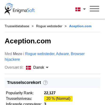
Skip
to
Dansk
content
Trusseldatabase
Rogue websteder
Aception.com
Aception.com
Med
Mezo
i
Rogue websteder
,
Adware
,
Browser
hijackere
Oversæt til:
Dansk
Trusselscorekort
?
Popularity Rank:
22,127
Trusselsniveau:
20 % (Normal)
Inficerede computere:
3