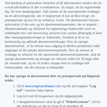
Ved betaling af automatisk fornyelse af dit abonnement sendes der en
e-mail-påmindelse til den e-mailadresse, du angav, da du registrerede
dig, før hver betalingsdato. Ved starten af din prøveperiode modtager
du en aktiveringskode, der er begrænset til kun at blive brugt i én
prøveperiode og kun for én enhed pr. konto. Dit abonnement fornyes
automatisk til den pris og for abonnementsperioden, der er angivet i
tilbudsmaterialet og vilkårene for registrerings-/købssiden (som er
indarbejdet heri ved henvisning; priserne kan variere afhængigt af land
eller kampagneoplysninger pr. købsside), forudsat at du er en
kontinuerlig og uafbrudt abonnementsbruger. Hvis du opsiger
abonnementet, vil du fortsat have adgang til dit/dine produkt(er) indtil
udgangen af din betalte abonnementsperiode. Hvis du ønsker at
modtage en refusion for din daværende abonnementsperiode, skal du
opsige abonnementet og ansøge om refusion inden for 30 dage efter
dit seneste køb, og du vil straks stoppe med at modtage fuld
funktionalitet, når din refusion er behandlet.
Du kan opsige et abonnement eller en prøveperiode på følgende
måde:
Gå til
www.enigmasoftware.com
og klik på knappen
"Log
ind"
i øverste højre hjørne.
Log ind med dit brugernavn og din adgangskode.
I navigationsmenuen skal du gå til
"Ordre/Licenser".
Ud for
din ordre/licens er der en knap til at annullere dit