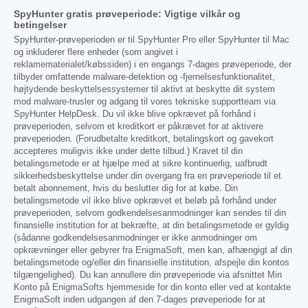
SpyHunter gratis prøveperiode: Vigtige vilkår og
betingelser
SpyHunter-prøveperioden er til SpyHunter Pro eller SpyHunter til Mac
og inkluderer flere enheder (som angivet i
reklamematerialet/købssiden) i en engangs 7-dages prøveperiode, der
tilbyder omfattende malware-detektion og -fjernelsesfunktionalitet,
højtydende beskyttelsessystemer til aktivt at beskytte dit system
mod malware-trusler og adgang til vores tekniske supportteam via
SpyHunter HelpDesk. Du vil ikke blive opkrævet på forhånd i
prøveperioden, selvom et kreditkort er påkrævet for at aktivere
prøveperioden. (Forudbetalte kreditkort, betalingskort og gavekort
accepteres muligvis ikke under dette tilbud.) Kravet til din
betalingsmetode er at hjælpe med at sikre kontinuerlig, uafbrudt
sikkerhedsbeskyttelse under din overgang fra en prøveperiode til et
betalt abonnement, hvis du beslutter dig for at købe. Din
betalingsmetode vil ikke blive opkrævet et beløb på forhånd under
prøveperioden, selvom godkendelsesanmodninger kan sendes til din
finansielle institution for at bekræfte, at din betalingsmetode er gyldig
(sådanne godkendelsesanmodninger er ikke anmodninger om
opkrævninger eller gebyrer fra EnigmaSoft, men kan, afhængigt af din
betalingsmetode og/eller din finansielle institution, afspejle din kontos
tilgængelighed). Du kan annullere din prøveperiode via afsnittet Min
Konto på EnigmaSofts hjemmeside for din konto eller ved at kontakte
EnigmaSoft inden udgangen af den 7-dages prøveperiode for at