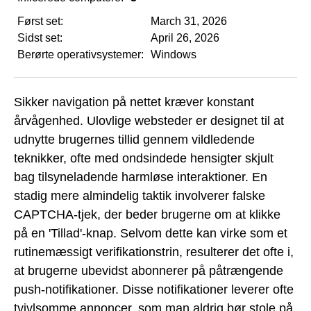
Først set:
March 31, 2026
Sidst set:
April 26, 2026
Berørte operativsystemer:
Windows
Sikker navigation på nettet kræver konstant
årvågenhed. Ulovlige websteder er designet til at
udnytte brugernes tillid gennem vildledende
teknikker, ofte med ondsindede hensigter skjult
bag tilsyneladende harmløse interaktioner. En
stadig mere almindelig taktik involverer falske
CAPTCHA-tjek, der beder brugerne om at klikke
på en 'Tillad'-knap. Selvom dette kan virke som et
rutinemæssigt verifikationstrin, resulterer det ofte i,
at brugerne ubevidst abonnerer på påtrængende
push-notifikationer. Disse notifikationer leverer ofte
tvivlsomme annoncer, som man aldrig bør stole på