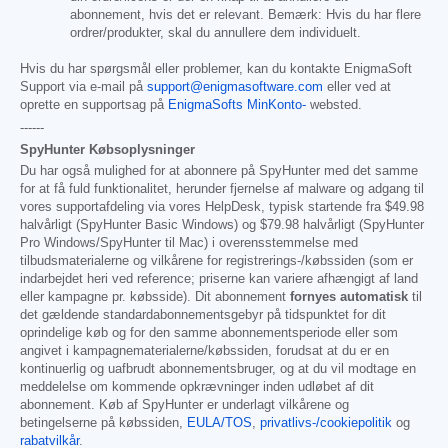
abonnement, hvis det er relevant. Bemærk: Hvis du har flere
ordrer/produkter, skal du annullere dem individuelt.
Hvis du har spørgsmål eller problemer, kan du kontakte EnigmaSoft
Support via e-mail på
support@enigmasoftware.com
eller ved at
oprette en supportsag på
EnigmaSofts MinKonto-
websted.
------
SpyHunter Købsoplysninger
Du har også mulighed for at abonnere på SpyHunter med det samme
for at få fuld funktionalitet, herunder fjernelse af malware og adgang til
vores supportafdeling via vores HelpDesk, typisk startende fra
$49.98
halvårligt (SpyHunter Basic Windows) og
$79.98
halvårligt (SpyHunter
Pro Windows/SpyHunter til Mac) i overensstemmelse med
tilbudsmaterialerne og vilkårene for registrerings-/købssiden (som er
indarbejdet heri ved reference; priserne kan variere afhængigt af land
eller kampagne pr. købsside). Dit abonnement
fornyes automatisk
til
det gældende standardabonnementsgebyr på tidspunktet for dit
oprindelige køb og for den samme abonnementsperiode eller som
angivet i kampagnematerialerne/købssiden, forudsat at du er en
kontinuerlig og uafbrudt abonnementsbruger, og at du vil modtage en
meddelelse om kommende opkrævninger inden udløbet af dit
abonnement. Køb af SpyHunter er underlagt vilkårene og
betingelserne på købssiden,
EULA/TOS
,
privatlivs-/cookiepolitik
og
rabatvilkår
.