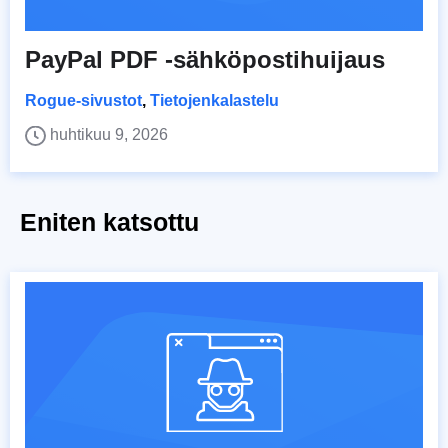
PayPal PDF -sähköpostihuijaus
Rogue-sivustot
,
Tietojenkalastelu
huhtikuu 9, 2026
Eniten katsottu