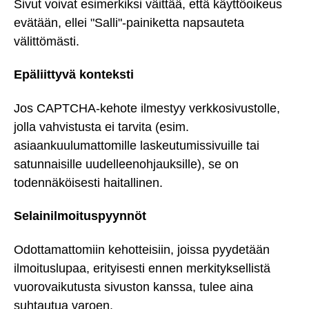
Sivut voivat esimerkiksi väittää, että käyttöoikeus
evätään, ellei "Salli"-painiketta napsauteta
välittömästi.
Epäliittyvä konteksti
Jos CAPTCHA-kehote ilmestyy verkkosivustolle,
jolla vahvistusta ei tarvita (esim.
asiaankuulumattomille laskeutumissivuille tai
satunnaisille uudelleenohjauksille), se on
todennäköisesti haitallinen.
Selainilmoituspyynnöt
Odottamattomiin kehotteisiin, joissa pyydetään
ilmoituslupaa, erityisesti ennen merkityksellistä
vuorovaikutusta sivuston kanssa, tulee aina
suhtautua varoen.