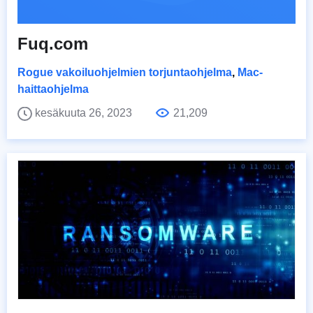
Fuq.com
Rogue vakoiluohjelmien torjuntaohjelma
,
Mac-
haittaohjelma
kesäkuuta 26, 2023
21,209