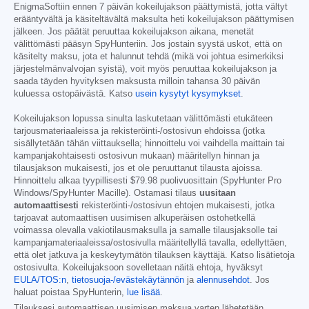
EnigmaSoftiin ennen 7 päivän kokeilujakson päättymistä, jotta vältyt
erääntyvältä ja käsiteltävältä maksulta heti kokeilujakson päättymisen
jälkeen. Jos päätät peruuttaa kokeilujakson aikana, menetät
välittömästi pääsyn SpyHunteriin. Jos jostain syystä uskot, että on
käsitelty maksu, jota et halunnut tehdä (mikä voi johtua esimerkiksi
järjestelmänvalvojan syistä), voit myös peruuttaa kokeilujakson ja
saada täyden hyvityksen maksusta milloin tahansa 30 päivän
kuluessa ostopäivästä. Katso
usein kysytyt kysymykset
.
Kokeilujakson lopussa sinulta laskutetaan välittömästi etukäteen
tarjousmateriaaleissa ja rekisteröinti-/ostosivun ehdoissa (jotka
sisällytetään tähän viittauksella; hinnoittelu voi vaihdella maittain tai
kampanjakohtaisesti ostosivun mukaan) määritellyn hinnan ja
tilausjakson mukaisesti, jos et ole peruuttanut tilausta ajoissa.
Hinnoittelu alkaa tyypillisesti
$79.98
puolivuosittain (SpyHunter Pro
Windows/SpyHunter Macille). Ostamasi tilaus
uusitaan
automaattisesti
rekisteröinti-/ostosivun ehtojen mukaisesti, jotka
tarjoavat automaattisen uusimisen alkuperäisen ostohetkellä
voimassa olevalla vakiotilausmaksulla ja samalle tilausjaksolle tai
kampanjamateriaaleissa/ostosivulla määritellyllä tavalla, edellyttäen,
että olet jatkuva ja keskeytymätön tilauksen käyttäjä. Katso lisätietoja
ostosivulta. Kokeilujaksoon sovelletaan näitä ehtoja, hyväksyt
EULA/TOS:n
,
tietosuoja-/evästekäytännön
ja
alennusehdot
. Jos
haluat poistaa SpyHunterin,
lue lisää
.
Tilauksesi automaattisen uusimisen maksua varten lähetetään