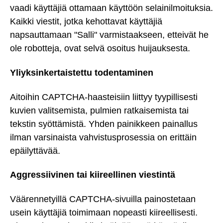
vaadi käyttäjiä ottamaan käyttöön selainilmoituksia.
Kaikki viestit, jotka kehottavat käyttäjiä
napsauttamaan "Salli" varmistaakseen, etteivät he
ole robotteja, ovat selvä osoitus huijauksesta.
Yliyksinkertaistettu todentaminen
Aitoihin CAPTCHA-haasteisiin liittyy tyypillisesti
kuvien valitsemista, pulmien ratkaisemista tai
tekstin syöttämistä. Yhden painikkeen painallus
ilman varsinaista vahvistusprosessia on erittäin
epäilyttävää.
Aggressiivinen tai kiireellinen viestintä
Väärennetyillä CAPTCHA-sivuilla painostetaan
usein käyttäjiä toimimaan nopeasti kiireellisesti.