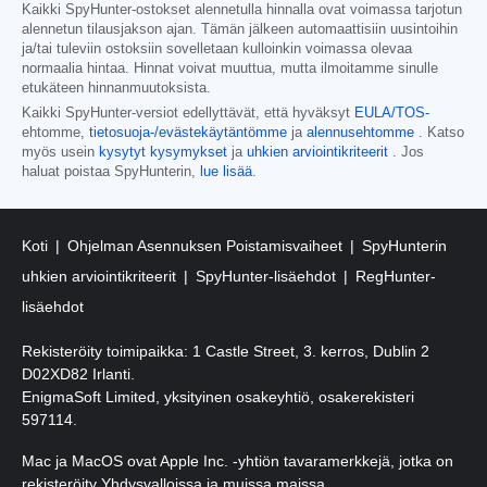
Kaikki SpyHunter-ostokset alennetulla hinnalla ovat voimassa tarjotun
alennetun tilausjakson ajan. Tämän jälkeen automaattisiin uusintoihin
ja/tai tuleviin ostoksiin sovelletaan kulloinkin voimassa olevaa
normaalia hintaa. Hinnat voivat muuttua, mutta ilmoitamme sinulle
etukäteen hinnanmuutoksista.
Kaikki SpyHunter-versiot edellyttävät, että hyväksyt
EULA/TOS-
ehtomme,
tietosuoja-/evästekäytäntömme
ja
alennusehtomme
. Katso
myös usein
kysytyt kysymykset
ja
uhkien arviointikriteerit
. Jos
haluat poistaa SpyHunterin,
lue lisää
.
Koti
Ohjelman Asennuksen Poistamisvaiheet
SpyHunterin
uhkien arviointikriteerit
SpyHunter-lisäehdot
RegHunter-
lisäehdot
Rekisteröity toimipaikka: 1 Castle Street, 3. kerros, Dublin 2
D02XD82 Irlanti.
EnigmaSoft Limited, yksityinen osakeyhtiö, osakerekisteri
597114.
Mac ja MacOS ovat Apple Inc. -yhtiön tavaramerkkejä, jotka on
rekisteröity Yhdysvalloissa ja muissa maissa.