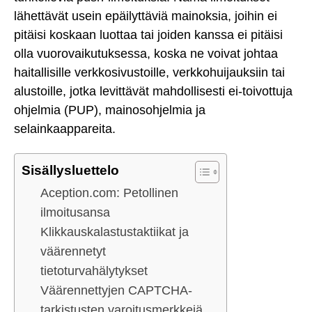
lähettävät usein epäilyttäviä mainoksia, joihin ei
pitäisi koskaan luottaa tai joiden kanssa ei pitäisi
olla vuorovaikutuksessa, koska ne voivat johtaa
haitallisille verkkosivustoille, verkkohuijauksiin tai
alustoille, jotka levittävät mahdollisesti ei-toivottuja
ohjelmia (PUP), mainosohjelmia ja
selainkaappareita.
Sisällysluettelo
Aception.com: Petollinen
ilmoitusansa
Klikkauskalastustaktiikat ja
väärennetyt
tietoturvahälytykset
Väärennettyjen CAPTCHA-
tarkistusten varoitusmerkkejä