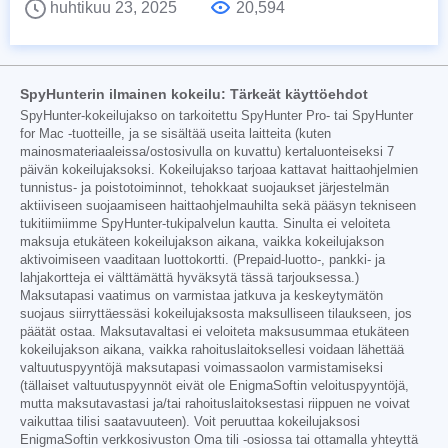
huhtikuu 23, 2025
20,594
SpyHunterin ilmainen kokeilu: Tärkeät käyttöehdot
SpyHunter-kokeilujakso on tarkoitettu SpyHunter Pro- tai SpyHunter
for Mac -tuotteille, ja se sisältää useita laitteita (kuten
mainosmateriaaleissa/ostosivulla on kuvattu) kertaluonteiseksi 7
päivän kokeilujaksoksi. Kokeilujakso tarjoaa kattavat haittaohjelmien
tunnistus- ja poistotoiminnot, tehokkaat suojaukset järjestelmän
aktiiviseen suojaamiseen haittaohjelmauhilta sekä pääsyn tekniseen
tukitiimiimme SpyHunter-tukipalvelun kautta. Sinulta ei veloiteta
maksuja etukäteen kokeilujakson aikana, vaikka kokeilujakson
aktivoimiseen vaaditaan luottokortti. (Prepaid-luotto-, pankki- ja
lahjakortteja ei välttämättä hyväksytä tässä tarjouksessa.)
Maksutapasi vaatimus on varmistaa jatkuva ja keskeytymätön
suojaus siirryttäessäsi kokeilujaksosta maksulliseen tilaukseen, jos
päätät ostaa. Maksutavaltasi ei veloiteta maksusummaa etukäteen
kokeilujakson aikana, vaikka rahoituslaitoksellesi voidaan lähettää
valtuutuspyyntöjä maksutapasi voimassaolon varmistamiseksi
(tällaiset valtuutuspyynnöt eivät ole EnigmaSoftin veloituspyyntöjä,
mutta maksutavastasi ja/tai rahoituslaitoksestasi riippuen ne voivat
vaikuttaa tilisi saatavuuteen). Voit peruuttaa kokeilujaksosi
EnigmaSoftin verkkosivuston Oma tili -osiossa tai ottamalla yhteyttä