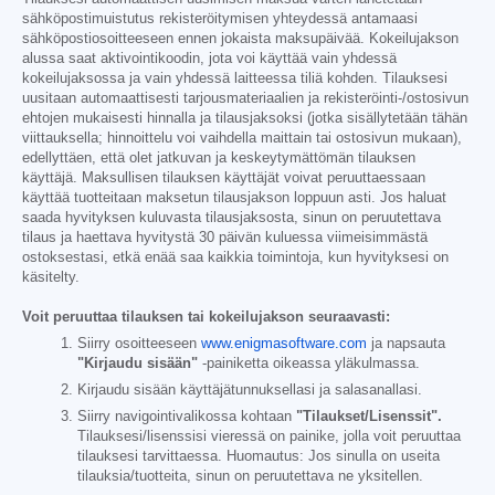
sähköpostimuistutus rekisteröitymisen yhteydessä antamaasi
sähköpostiosoitteeseen ennen jokaista maksupäivää. Kokeilujakson
alussa saat aktivointikoodin, jota voi käyttää vain yhdessä
kokeilujaksossa ja vain yhdessä laitteessa tiliä kohden. Tilauksesi
uusitaan automaattisesti tarjousmateriaalien ja rekisteröinti-/ostosivun
ehtojen mukaisesti hinnalla ja tilausjaksoksi (jotka sisällytetään tähän
viittauksella; hinnoittelu voi vaihdella maittain tai ostosivun mukaan),
edellyttäen, että olet jatkuvan ja keskeytymättömän tilauksen
käyttäjä. Maksullisen tilauksen käyttäjät voivat peruuttaessaan
käyttää tuotteitaan maksetun tilausjakson loppuun asti. Jos haluat
saada hyvityksen kuluvasta tilausjaksosta, sinun on peruutettava
tilaus ja haettava hyvitystä 30 päivän kuluessa viimeisimmästä
ostoksestasi, etkä enää saa kaikkia toimintoja, kun hyvityksesi on
käsitelty.
Voit peruuttaa tilauksen tai kokeilujakson seuraavasti:
Siirry osoitteeseen
www.enigmasoftware.com
ja napsauta
"Kirjaudu sisään"
-painiketta oikeassa yläkulmassa.
Kirjaudu sisään käyttäjätunnuksellasi ja salasanallasi.
Siirry navigointivalikossa kohtaan
"Tilaukset/Lisenssit".
Tilauksesi/lisenssisi vieressä on painike, jolla voit peruuttaa
tilauksesi tarvittaessa. Huomautus: Jos sinulla on useita
tilauksia/tuotteita, sinun on peruutettava ne yksitellen.