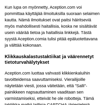
Kun lupa on myönnetty, Aception.com voi
pommittaa käyttäjää ilmoituksilla suoraan selaimen
kautta. Nämä ilmoitukset ovat paitsi häiritseviä
myös mahdollisesti haitallisia, koska ne sisältävät
usein väärää tietoa ja haitallisia linkkejä. Tästä
syystä Aception.comia tulisi pitää epäluotettavana
ja välttää kokonaan.
Klikkauskalastustaktiikat ja väärennetyt
tietoturvahälytykset
Aception.com luottaa vahvasti klikkienkaluihin
tavoitteidensa saavuttamiseksi. Vierailijoille
näytetään viesti, jossa väitetään, että "Salli"-
painikkeen napsauttaminen vaaditaan sen
varmistamiseksi, etteivät he ole robotteja. Tämä
taktiikka matkii laillisia CAPTCHA-järjestelmiä,