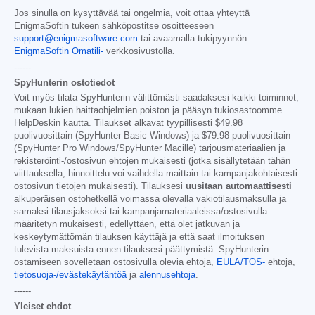
Jos sinulla on kysyttävää tai ongelmia, voit ottaa yhteyttä
EnigmaSoftin tukeen sähköpostitse osoitteeseen
support@enigmasoftware.com
tai avaamalla tukipyynnön
EnigmaSoftin Omatili-
verkkosivustolla.
------
SpyHunterin ostotiedot
Voit myös tilata SpyHunterin välittömästi saadaksesi kaikki toiminnot,
mukaan lukien haittaohjelmien poiston ja pääsyn tukiosastoomme
HelpDeskin kautta. Tilaukset alkavat tyypillisesti
$49.98
puolivuosittain (SpyHunter Basic Windows) ja
$79.98
puolivuosittain
(SpyHunter Pro Windows/SpyHunter Macille) tarjousmateriaalien ja
rekisteröinti-/ostosivun ehtojen mukaisesti (jotka sisällytetään tähän
viittauksella; hinnoittelu voi vaihdella maittain tai kampanjakohtaisesti
ostosivun tietojen mukaisesti). Tilauksesi
uusitaan automaattisesti
alkuperäisen ostohetkellä voimassa olevalla vakiotilausmaksulla ja
samaksi tilausjaksoksi tai kampanjamateriaaleissa/ostosivulla
määritetyn mukaisesti, edellyttäen, että olet jatkuvan ja
keskeytymättömän tilauksen käyttäjä ja että saat ilmoituksen
tulevista maksuista ennen tilauksesi päättymistä. SpyHunterin
ostamiseen sovelletaan ostosivulla olevia ehtoja,
EULA/TOS-
ehtoja,
tietosuoja-/evästekäytäntöä
ja
alennusehtoja
.
------
Yleiset ehdot