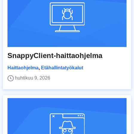
SnappyClient-haittaohjelma
Haittaohjelma
,
Etähallintatyökalut
huhtikuu 9, 2026