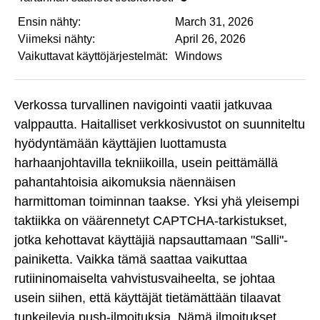
Ensin nähty:
March 31, 2026
Viimeksi nähty:
April 26, 2026
Vaikuttavat käyttöjärjestelmät:
Windows
Verkossa turvallinen navigointi vaatii jatkuvaa
valppautta. Haitalliset verkkosivustot on suunniteltu
hyödyntämään käyttäjien luottamusta
harhaanjohtavilla tekniikoilla, usein peittämällä
pahantahtoisia aikomuksia näennäisen
harmittoman toiminnan taakse. Yksi yhä yleisempi
taktiikka on väärennetyt CAPTCHA-tarkistukset,
jotka kehottavat käyttäjiä napsauttamaan "Salli"-
painiketta. Vaikka tämä saattaa vaikuttaa
rutiininomaiselta vahvistusvaiheelta, se johtaa
usein siihen, että käyttäjät tietämättään tilaavat
tunkeilevia push-ilmoituksia. Nämä ilmoitukset