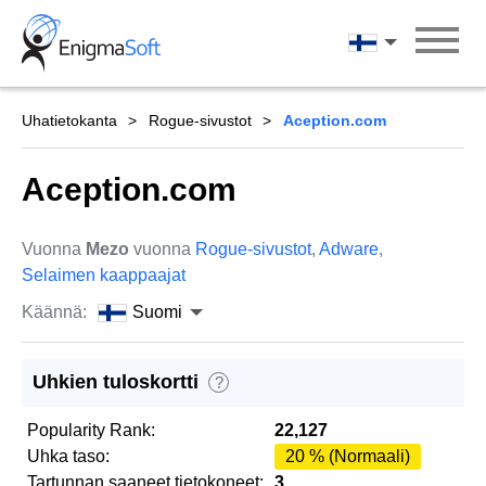
Skip
to
Suomi
content
Uhatietokanta
Rogue-sivustot
Aception.com
Aception.com
Vuonna
Mezo
vuonna
Rogue-sivustot
,
Adware
,
Selaimen kaappaajat
Käännä:
Suomi
Uhkien tuloskortti
?
Popularity Rank:
22,127
Uhka taso:
20 % (Normaali)
Tartunnan saaneet tietokoneet:
3