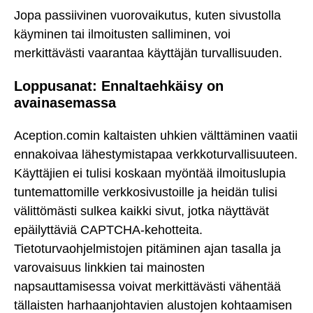
Jopa passiivinen vuorovaikutus, kuten sivustolla
käyminen tai ilmoitusten salliminen, voi
merkittävästi vaarantaa käyttäjän turvallisuuden.
Loppusanat: Ennaltaehkäisy on
avainasemassa
Aception.comin kaltaisten uhkien välttäminen vaatii
ennakoivaa lähestymistapaa verkkoturvallisuuteen.
Käyttäjien ei tulisi koskaan myöntää ilmoituslupia
tuntemattomille verkkosivustoille ja heidän tulisi
välittömästi sulkea kaikki sivut, jotka näyttävät
epäilyttäviä CAPTCHA-kehotteita.
Tietoturvaohjelmistojen pitäminen ajan tasalla ja
varovaisuus linkkien tai mainosten
napsauttamisessa voivat merkittävästi vähentää
tällaisten harhaanjohtavien alustojen kohtaamisen