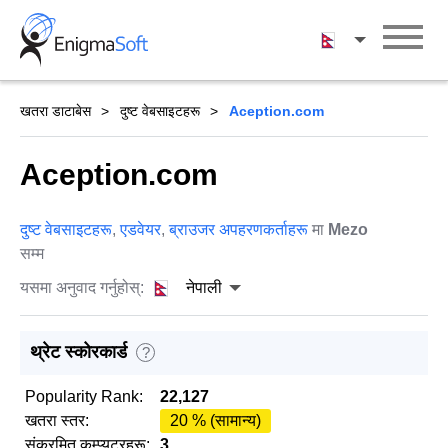
Skip
to
नेपाली
content
खतरा डाटाबेस
दुष्ट वेबसाइटहरू
Aception.com
Aception.com
दुष्ट वेबसाइटहरू
,
एडवेयर
,
ब्राउजर अपहरणकर्ताहरू
मा
Mezo
सम्म
यसमा अनुवाद गर्नुहोस्:
नेपाली
थ्रेट स्कोरकार्ड
?
Popularity Rank:
22,127
खतरा स्तर:
20 % (सामान्य)
संक्रमित कम्प्युटरहरू:
3