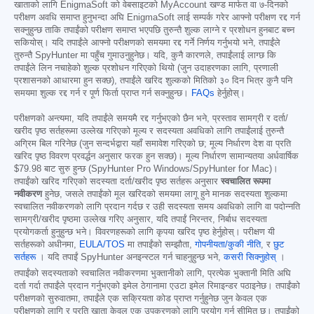
खाताको लागि EnigmaSoft को वेबसाइटको MyAccount खण्ड मार्फत वा ७-दिनको
परीक्षण अवधि समाप्त हुनुभन्दा अघि EnigmaSoft लाई सम्पर्क गरेर आफ्नो परीक्षण रद्द गर्न
सक्नुहुन्छ ताकि तपाईंको परीक्षण समाप्त भएपछि तुरुन्तै शुल्क लाग्ने र प्रशोधन हुनबाट बच्न
सकियोस्। यदि तपाईंले आफ्नो परीक्षणको समयमा रद्द गर्ने निर्णय गर्नुभयो भने, तपाईंले
तुरुन्तै SpyHunter मा पहुँच गुमाउनुहुनेछ। यदि, कुनै कारणले, तपाईंलाई लाग्छ कि
तपाईंले लिन नचाहेको शुल्क प्रशोधन गरिएको थियो (जुन उदाहरणका लागि, प्रणाली
प्रशासनको आधारमा हुन सक्छ), तपाईंले खरिद शुल्कको मितिको ३० दिन भित्र कुनै पनि
समयमा शुल्क रद्द गर्न र पूर्ण फिर्ता प्राप्त गर्न सक्नुहुन्छ।
FAQs
हेर्नुहोस्।
परीक्षणको अन्त्यमा, यदि तपाईंले समयमै रद्द गर्नुभएको छैन भने, प्रस्ताव सामग्री र दर्ता/
खरीद पृष्ठ सर्तहरूमा उल्लेख गरिएको मूल्य र सदस्यता अवधिको लागि तपाईंलाई तुरुन्तै
अग्रिम बिल गरिनेछ (जुन सन्दर्भद्वारा यहाँ समावेश गरिएको छ; मूल्य निर्धारण देश वा प्रति
खरिद पृष्ठ विवरण प्रवर्द्धन अनुसार फरक हुन सक्छ)। मूल्य निर्धारण सामान्यतया अर्धवार्षिक
$79.98
बाट सुरु हुन्छ (SpyHunter Pro Windows/SpyHunter for Mac)।
तपाईंको खरिद गरिएको सदस्यता दर्ता/खरीद पृष्ठ सर्तहरू अनुसार
स्वचालित रूपमा
नवीकरण
हुनेछ, जसले तपाईंको मूल खरिदको समयमा लागू हुने मानक सदस्यता शुल्कमा
स्वचालित नवीकरणको लागि प्रदान गर्दछ र उही सदस्यता समय अवधिको लागि वा पदोन्नति
सामग्री/खरीद पृष्ठमा उल्लेख गरिए अनुसार, यदि तपाईं निरन्तर, निर्बाध सदस्यता
प्रयोगकर्ता हुनुहुन्छ भने। विवरणहरूको लागि कृपया खरिद पृष्ठ हेर्नुहोस्। परीक्षण यी
सर्तहरूको अधीनमा,
EULA/TOS
मा तपाईंको सम्झौता,
गोपनीयता/कुकी नीति
, र
छुट
सर्तहरू
। यदि तपाईं SpyHunter अनइन्स्टल गर्न चाहनुहुन्छ भने,
कसरी सिक्नुहोस्
।
तपाईंको सदस्यताको स्वचालित नवीकरणमा भुक्तानीको लागि, प्रत्येक भुक्तानी मिति अघि
दर्ता गर्दा तपाईंले प्रदान गर्नुभएको इमेल ठेगानामा एउटा इमेल रिमाइन्डर पठाइनेछ। तपाईंको
परीक्षणको सुरुवातमा, तपाईंले एक सक्रियता कोड प्राप्त गर्नुहुनेछ जुन केवल एक
परीक्षणको लागि र प्रति खाता केवल एक उपकरणको लागि प्रयोग गर्न सीमित छ। तपाईंको