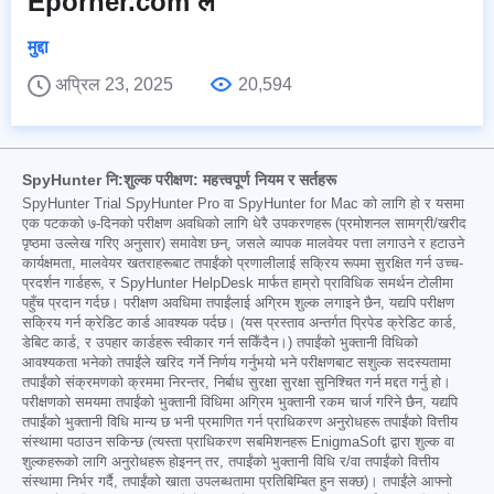
Eporner.com ले
मुद्दा
अप्रिल 23, 2025
20,594
SpyHunter नि:शुल्क परीक्षण: महत्त्वपूर्ण नियम र सर्तहरू
SpyHunter Trial SpyHunter Pro वा SpyHunter for Mac को लागि हो र यसमा
एक पटकको ७-दिनको परीक्षण अवधिको लागि धेरै उपकरणहरू (प्रमोशनल सामग्री/खरीद
पृष्ठमा उल्लेख गरिए अनुसार) समावेश छन्, जसले व्यापक मालवेयर पत्ता लगाउने र हटाउने
कार्यक्षमता, मालवेयर खतराहरूबाट तपाईंको प्रणालीलाई सक्रिय रूपमा सुरक्षित गर्न उच्च-
प्रदर्शन गार्डहरू, र SpyHunter HelpDesk मार्फत हाम्रो प्राविधिक समर्थन टोलीमा
पहुँच प्रदान गर्दछ। परीक्षण अवधिमा तपाईंलाई अग्रिम शुल्क लगाइने छैन, यद्यपि परीक्षण
सक्रिय गर्न क्रेडिट कार्ड आवश्यक पर्दछ। (यस प्रस्ताव अन्तर्गत प्रिपेड क्रेडिट कार्ड,
डेबिट कार्ड, र उपहार कार्डहरू स्वीकार गर्न सकिँदैन।) तपाईंको भुक्तानी विधिको
आवश्यकता भनेको तपाईंले खरिद गर्ने निर्णय गर्नुभयो भने परीक्षणबाट सशुल्क सदस्यतामा
तपाईंको संक्रमणको क्रममा निरन्तर, निर्बाध सुरक्षा सुरक्षा सुनिश्चित गर्न मद्दत गर्नु हो।
परीक्षणको समयमा तपाईंको भुक्तानी विधिमा अग्रिम भुक्तानी रकम चार्ज गरिने छैन, यद्यपि
तपाईंको भुक्तानी विधि मान्य छ भनी प्रमाणित गर्न प्राधिकरण अनुरोधहरू तपाईंको वित्तीय
संस्थामा पठाउन सकिन्छ (त्यस्ता प्राधिकरण सबमिशनहरू EnigmaSoft द्वारा शुल्क वा
शुल्कहरूको लागि अनुरोधहरू होइनन् तर, तपाईंको भुक्तानी विधि र/वा तपाईंको वित्तीय
संस्थामा निर्भर गर्दै, तपाईंको खाता उपलब्धतामा प्रतिबिम्बित हुन सक्छ)। तपाईंले आफ्नो