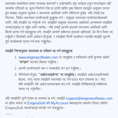
सदस्यता स्वचालित रूपमा प्रस्ताव सामग्री र दर्ता/खरीद पृष्ठ सर्तहरू (जुन सन्दर्भद्वारा यहाँ
समावेश गरिएको छ; मूल्य निर्धारण देश वा प्रति खरिद पृष्ठ विवरण प्रवर्द्धन अनुसार फरक
हुन सक्छ) अनुसार मूल्यमा र सदस्यता अवधिको लागि नवीकरण हुनेछ, यदि तपाईं एक
निरन्तर, निर्बाध सदस्यता प्रयोगकर्ता हुनुहुन्छ भने। सशुल्क सदस्यता प्रयोगकर्ताहरूको
लागि, यदि तपाईंले रद्द गर्नुभयो भने, तपाईंको सशुल्क सदस्यता अवधिको अन्त्यसम्म तपाईंको
उत्पादन(हरू) मा पहुँच जारी रहनेछ। यदि तपाईं आफ्नो हालको सदस्यता अवधिको लागि
फिर्ता प्राप्त गर्न चाहनुहुन्छ भने, तपाईंले आफ्नो सबैभन्दा हालको खरिदको 30 दिन भित्र रद्द
गर्नुपर्छ र फिर्ताको लागि आवेदन दिनुपर्छ, र तपाईंको फिर्ती प्रशोधन भएपछि तपाईंले तुरुन्तै
पूर्ण कार्यक्षमता प्राप्त गर्न बन्द गर्नुहुनेछ।
तपाईंले निम्नानुसार सदस्यता वा परीक्षण रद्द गर्न सक्नुहुन्छ:
www.enigmasoftware.com
मा जानुहोस् र माथिल्लो दायाँ कुनामा रहेको
"लगइन"
बटनमा क्लिक गर्नुहोस्।
आफ्नो प्रयोगकर्ता नाम र पासवर्डले लग इन गर्नुहोस्।
नेभिगेसन मेनुमा,
"अर्डर/लाइसेन्स" मा जानुहोस्।
तपाईंको अर्डर/लाइसेन्सको
छेउमा, लागू भएमा तपाईंको सदस्यता रद्द गर्न एउटा बटन उपलब्ध छ। नोट:
यदि तपाईंसँग धेरै अर्डर/उत्पादनहरू छन् भने, तपाईंले तिनीहरूलाई व्यक्तिगत
रूपमा रद्द गर्नुपर्नेछ।
यदि तपाईंसँग कुनै प्रश्न वा समस्या छ भने, तपाईंले
support@enigmasoftware.com
मा इमेल मार्फत वा
EnigmaSoft को MyAccount
वेबसाइटमा समर्थन टिकट खोलेर
EnigmaSoft समर्थनलाई सम्पर्क गर्न सक्नुहुन्छ।
------