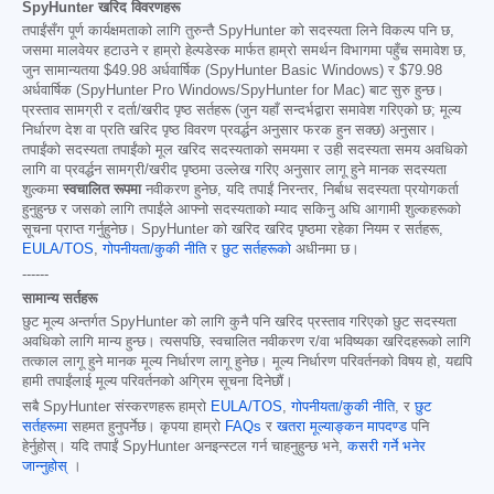
SpyHunter खरिद विवरणहरू
तपाईंसँग पूर्ण कार्यक्षमताको लागि तुरुन्तै SpyHunter को सदस्यता लिने विकल्प पनि छ,
जसमा मालवेयर हटाउने र हाम्रो हेल्पडेस्क मार्फत हाम्रो समर्थन विभागमा पहुँच समावेश छ,
जुन सामान्यतया
$49.98
अर्धवार्षिक (SpyHunter Basic Windows) र
$79.98
अर्धवार्षिक (SpyHunter Pro Windows/SpyHunter for Mac) बाट सुरु हुन्छ।
प्रस्ताव सामग्री र दर्ता/खरीद पृष्ठ सर्तहरू (जुन यहाँ सन्दर्भद्वारा समावेश गरिएको छ; मूल्य
निर्धारण देश वा प्रति खरिद पृष्ठ विवरण प्रवर्द्धन अनुसार फरक हुन सक्छ) अनुसार।
तपाईंको सदस्यता तपाईंको मूल खरिद सदस्यताको समयमा र उही सदस्यता समय अवधिको
लागि वा प्रवर्द्धन सामग्री/खरीद पृष्ठमा उल्लेख गरिए अनुसार लागू हुने मानक सदस्यता
शुल्कमा
स्वचालित रूपमा
नवीकरण हुनेछ, यदि तपाईं निरन्तर, निर्बाध सदस्यता प्रयोगकर्ता
हुनुहुन्छ र जसको लागि तपाईंले आफ्नो सदस्यताको म्याद सकिनु अघि आगामी शुल्कहरूको
सूचना प्राप्त गर्नुहुनेछ। SpyHunter को खरिद खरिद पृष्ठमा रहेका नियम र सर्तहरू,
EULA/TOS
,
गोपनीयता/कुकी नीति
र
छुट सर्तहरूको
अधीनमा छ।
------
सामान्य सर्तहरू
छुट मूल्य अन्तर्गत SpyHunter को लागि कुनै पनि खरिद प्रस्ताव गरिएको छुट सदस्यता
अवधिको लागि मान्य हुन्छ। त्यसपछि, स्वचालित नवीकरण र/वा भविष्यका खरिदहरूको लागि
तत्काल लागू हुने मानक मूल्य निर्धारण लागू हुनेछ। मूल्य निर्धारण परिवर्तनको विषय हो, यद्यपि
हामी तपाईंलाई मूल्य परिवर्तनको अग्रिम सूचना दिनेछौं।
सबै SpyHunter संस्करणहरू हाम्रो
EULA/TOS
,
गोपनीयता/कुकी नीति
, र
छुट
सर्तहरूमा
सहमत हुनुपर्नेछ। कृपया हाम्रो
FAQs
र
खतरा मूल्याङ्कन मापदण्ड
पनि
हेर्नुहोस्। यदि तपाईं SpyHunter अनइन्स्टल गर्न चाहनुहुन्छ भने,
कसरी गर्ने भनेर
जान्नुहोस्
।