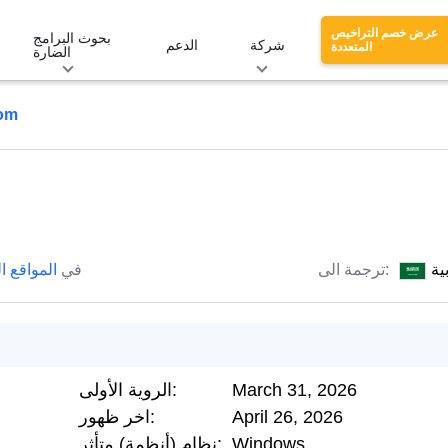
عرض خصم التراخيص
بحوث البرامج
شركة
الدعم
المتعددة
الضارة
com
ية
ترجمة الى:
في
المواقع ا
March 31, 2026
الروية الأولى:
April 26, 2026
اخر ظهور:
Windows
نظام (أنظمة) متأثر: