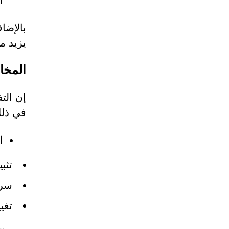
ا
بالإضا
يزيد م
المخاطر 
في ذلك
ا
تثب
سرق
تغي