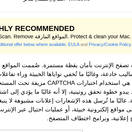
GHLY RECOMMENDED
Start Scan. Remove المواقع المارقة. Protect & clean your Mac.
itional offer below where available.
EULA
and
Privacy/Cookie Policy
.
تصفح الإنترنت بأمان يقظة مستمرة. صُممت المواقع الإ
ليب خادعة، وغالبًا ما تُخفي نواياها الخبيثة وراء تفاع
متزايد هي استخدام اختبارات A
 يبدو خطوة تحقق روتينية، إلا أنه غالبًا ما يؤدي إلى
غالبًا ما تُرسل هذه الإشعارات إعلانات مشبوهة لا ينبغي 
لى مواقع إلكترونية خبيثة، أو عمليات احتيال عبر الإنتر
 إعلانية، وبرامج اختطاف المتصفح.