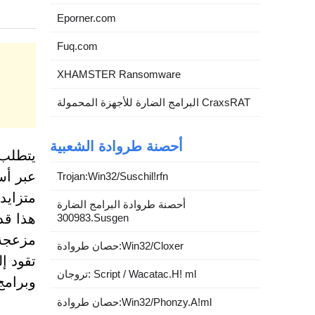
Eporner.com
Fuq.com
XHAMSTER Ransomware
البرامج الضارة للأجهزة المحمولة CraxsRAT
أحصنة طروادة الشعبية
يتطلب 
عبر أسا
Trojan:Win32/Suschil!rfn
أحصنة طروادة البرامج الضارة
هذا قد
300983.Susgen
مزعجة. 
حصان طروادة:Win32/Cloxer
تقود إ
تروجان: Script / Wacatac.H! ml
وبرامج
حصان طروادة:Win32/Phonzy.A!ml