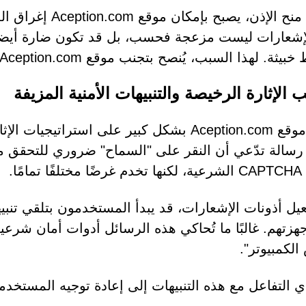
بمجرد منح الإذن، 
إشعارات ليست مزعجة فحسب، بل قد تكون ضارة أيضاً، 
ة. لهذا السبب، يُنصح بتجنب موقع Aception.com تماماً وعدم الوثوق به.
 الإثارة الرخيصة والتنبيهات الأمنية المزيفة
يعتمد موقع Aception.com بشكل كبير على استر
 رسالة تدّعي أن النقر على "السماح" ضروري للتحقق من
امًا.
عيل أذونات الإشعارات، قد يبدأ المستخدمون بتلقي تنب
هزتهم. غالبًا ما تُحاكي هذه الرسائل أدوات أمان شرعية 
لكمبيوتر".
ي التفاعل مع هذه التنبيهات إلى إعادة توجيه المستخد