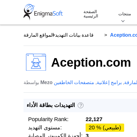
Skip
الصفحة
to
منتجات
الرئيسية
content
Aception.
قاعدة بيانات التهديد
المواقع المارقة
Aception.com
لمارقة
,
برامج إعلانية
,
متصفحات الخاطفين
Mezo
بواسطة
التهديدات بطاقة الأداء
?
Popularity Rank:
22,127
20 % (طبيعي)
مستوى التهديد:
3
أجهزة الكمبيوتر المصابة: