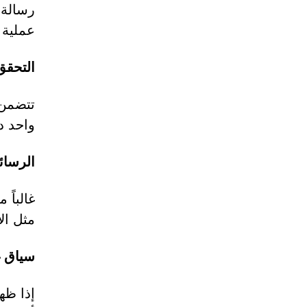
رسالة 
عملية 
التحقق
واحد د
الرسائل
مثل ال
سياق غ