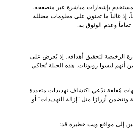
يصبح بإمكان موقع Aception.com إغراق المستخدم بإشعارات مباشرة عبر متصفحه.
إذ غالباً ما تحتوي على معلومات مضللة
اتيجيات الإثارة الرخيصة لتحقيق أهدافه. إذ يُعرض على
 أنهم ليسوا روبوتات. هذه الحيلة تُحاكي
يهات مُقلقة تدّعي اكتشاف تهديدات متعددة
وتتضمن أزرارًا مثل "إزالة التهديدات" أو
مين إلى مواقع ويب خطيرة قد: