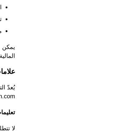
ا
ت
م
يمكن أ
المالي
علامات ت
Aception.com. ويمكن أن تساعد عدة ع
تعليما