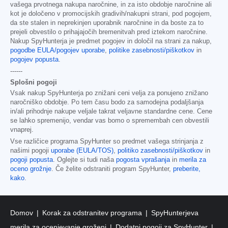
vašega prvotnega nakupa naročnine, in za isto obdobje naročnine ali
kot je določeno v promocijskih gradivih/nakupni strani, pod pogojem,
da ste stalen in neprekinjen uporabnik naročnine in da boste za to
prejeli obvestilo o prihajajočih bremenitvah pred iztekom naročnine.
Nakup SpyHunterja je predmet pogojev in določil na strani za nakup,
pogodbe EULA/pogojev uporabe
,
politike zasebnosti/piškotkov
in
pogojev popusta
.
------
Splošni pogoji
Vsak nakup SpyHunterja po znižani ceni velja za ponujeno znižano
naročniško obdobje. Po tem času bodo za samodejna podaljšanja
in/ali prihodnje nakupe veljale takrat veljavne standardne cene. Cene
se lahko spremenijo, vendar vas bomo o spremembah cen obvestili
vnaprej.
Vse različice programa SpyHunter so predmet vašega strinjanja z
našimi pogoji
uporabe (EULA/TOS)
,
politiko zasebnosti/piškotkov
in
pogoji popusta
. Oglejte si tudi naša
pogosta vprašanja
in
merila za
oceno grožnje
. Če želite odstraniti program SpyHunter,
preberite,
kako
.
Domov
Korak za odstranitev programa
SpyHunterjeva
merila za ocenjevanje groženj
Dodatni pogoji za SpyHunter