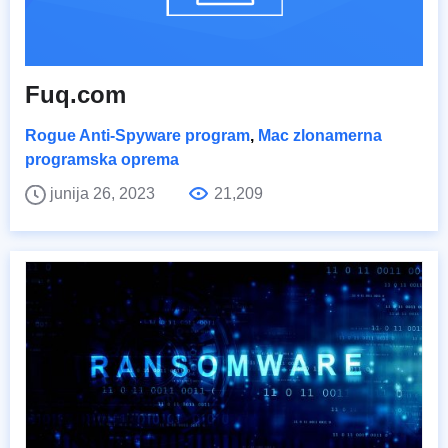
Fuq.com
Rogue Anti-Spyware program
,
Mac zlonamerna
programska oprema
junija 26, 2023
21,209