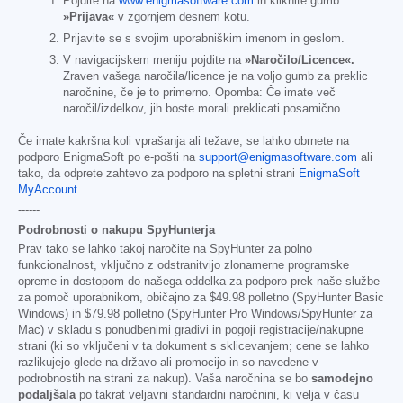
Pojdite na
www.enigmasoftware.com
in kliknite gumb
»Prijava«
v zgornjem desnem kotu.
Prijavite se s svojim uporabniškim imenom in geslom.
V navigacijskem meniju pojdite na
»Naročilo/Licence«.
Zraven vašega naročila/licence je na voljo gumb za preklic
naročnine, če je to primerno. Opomba: Če imate več
naročil/izdelkov, jih boste morali preklicati posamično.
Če imate kakršna koli vprašanja ali težave, se lahko obrnete na
podporo EnigmaSoft po e-pošti na
support@enigmasoftware.com
ali
tako, da odprete zahtevo za podporo na spletni strani
EnigmaSoft
MyAccount
.
------
Podrobnosti o nakupu SpyHunterja
Prav tako se lahko takoj naročite na SpyHunter za polno
funkcionalnost, vključno z odstranitvijo zlonamerne programske
opreme in dostopom do našega oddelka za podporo prek naše službe
za pomoč uporabnikom, običajno za
$49.98
polletno (SpyHunter Basic
Windows) in
$79.98
polletno (SpyHunter Pro Windows/SpyHunter za
Mac) v skladu s ponudbenimi gradivi in pogoji registracije/nakupne
strani (ki so vključeni v ta dokument s sklicevanjem; cene se lahko
razlikujejo glede na državo ali promocijo in so navedene v
podrobnostih na strani za nakup). Vaša naročnina se bo
samodejno
podaljšala
po takrat veljavni standardni naročnini, ki velja v času