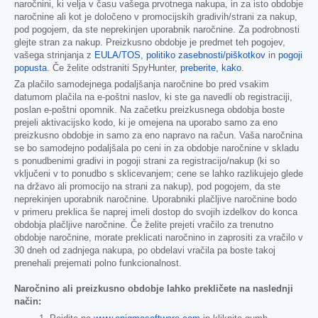
naročnini, ki velja v času vašega prvotnega nakupa, in za isto obdobje
naročnine ali kot je določeno v promocijskih gradivih/strani za nakup,
pod pogojem, da ste neprekinjen uporabnik naročnine. Za podrobnosti
glejte stran za nakup. Preizkusno obdobje je predmet teh pogojev,
vašega strinjanja z
EULA/TOS
,
politiko zasebnosti/piškotkov
in
pogoji
popusta
. Če želite odstraniti SpyHunter,
preberite, kako
.
Za plačilo samodejnega podaljšanja naročnine bo pred vsakim
datumom plačila na e-poštni naslov, ki ste ga navedli ob registraciji,
poslan e-poštni opomnik. Na začetku preizkusnega obdobja boste
prejeli aktivacijsko kodo, ki je omejena na uporabo samo za eno
preizkusno obdobje in samo za eno napravo na račun. Vaša naročnina
se bo samodejno podaljšala po ceni in za obdobje naročnine v skladu
s ponudbenimi gradivi in pogoji strani za registracijo/nakup (ki so
vključeni v to ponudbo s sklicevanjem; cene se lahko razlikujejo glede
na državo ali promocijo na strani za nakup), pod pogojem, da ste
neprekinjen uporabnik naročnine. Uporabniki plačljive naročnine bodo
v primeru preklica še naprej imeli dostop do svojih izdelkov do konca
obdobja plačljive naročnine. Če želite prejeti vračilo za trenutno
obdobje naročnine, morate preklicati naročnino in zaprositi za vračilo v
30 dneh od zadnjega nakupa, po obdelavi vračila pa boste takoj
prenehali prejemati polno funkcionalnost.
Naročnino ali preizkusno obdobje lahko prekličete na naslednji
način: