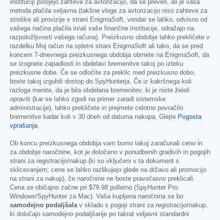
instituciji pošljejo zahteve za avtorizacijo, da se preveri, ali je vaša
metoda plačila veljavna (takšne vloge za avtorizacijo niso zahteve za
stroške ali provizije s strani EnigmaSoft, vendar se lahko, odvisno od
vašega načina plačila in/ali vaše finančne institucije, odražajo na
razpoložljivosti vašega računa). Preizkusno obdobje lahko prekličete v
razdelku Moj račun na spletni strani EnigmaSoft ali tako, da se pred
koncem 7-dnevnega preizkusnega obdobja obrnete na EnigmaSoft, da
se izognete zapadlosti in obdelavi bremenitve takoj po izteku
preizkusne dobe. Če se odločite za preklic med preizkusno dobo,
boste takoj izgubili dostop do SpyHunterja. Če iz kakršnega koli
razloga menite, da je bila obdelana bremenitev, ki je niste želeli
opraviti (kar se lahko zgodi na primer zaradi sistemske
administracije), lahko prekličete in prejmete celotno povračilo
bremenitve kadar koli v 30 dneh od datuma nakupa. Glejte
Pogosta
vprašanja
.
Ob koncu preizkusnega obdobja vam bomo takoj zaračunali ceno in
za obdobje naročnine, kot je določeno v ponudbenih gradivih in pogojih
strani za registracijo/nakup (ki so vključeni v ta dokument s
sklicevanjem; cene se lahko razlikujejo glede na državo ali promocijo
na strani za nakup), če naročnine ne boste pravočasno preklicali.
Cena se običajno začne pri
$79.98
polletno (SpyHunter Pro
Windows/SpyHunter za Mac). Vaša kupljena naročnina se bo
samodejno podaljšala
v skladu s pogoji strani za registracijo/nakup,
ki določajo samodejno podaljšanje po takrat veljavni standardni