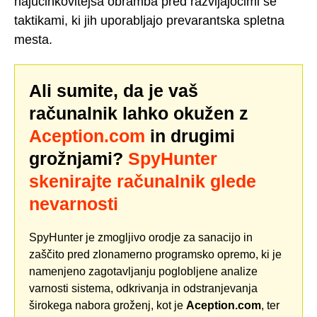
najučinkovitejša obramba pred razvijajočimi se
taktikami, ki jih uporabljajo prevarantska spletna
mesta.
Ali sumite, da je vaš
računalnik lahko okužen z
Aception.com
in drugimi
grožnjami?
SpyHunter
skenirajte računalnik glede
nevarnosti
SpyHunter je zmogljivo orodje za sanacijo in
zaščito pred zlonamerno programsko opremo, ki je
namenjeno zagotavljanju poglobljene analize
varnosti sistema, odkrivanja in odstranjevanja
širokega nabora groženj, kot je
Aception.com
, ter