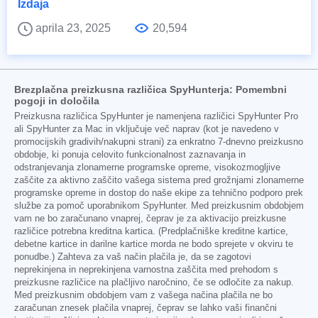
Izdaja
aprila 23, 2025
20,594
Brezplačna preizkusna različica SpyHunterja: Pomembni
pogoji in določila
Preizkusna različica SpyHunter je namenjena različici SpyHunter Pro
ali SpyHunter za Mac in vključuje več naprav (kot je navedeno v
promocijskih gradivih/nakupni strani) za enkratno 7-dnevno preizkusno
obdobje, ki ponuja celovito funkcionalnost zaznavanja in
odstranjevanja zlonamerne programske opreme, visokozmogljive
zaščite za aktivno zaščito vašega sistema pred grožnjami zlonamerne
programske opreme in dostop do naše ekipe za tehnično podporo prek
službe za pomoč uporabnikom SpyHunter. Med preizkusnim obdobjem
vam ne bo zaračunano vnaprej, čeprav je za aktivacijo preizkusne
različice potrebna kreditna kartica. (Predplačniške kreditne kartice,
debetne kartice in darilne kartice morda ne bodo sprejete v okviru te
ponudbe.) Zahteva za vaš način plačila je, da se zagotovi
neprekinjena in neprekinjena varnostna zaščita med prehodom s
preizkusne različice na plačljivo naročnino, če se odločite za nakup.
Med preizkusnim obdobjem vam z vašega načina plačila ne bo
zaračunan znesek plačila vnaprej, čeprav se lahko vaši finančni