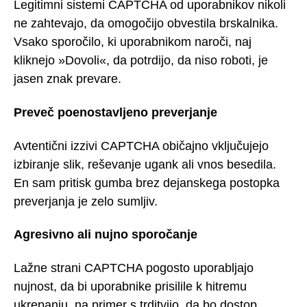
Legitimni sistemi CAPTCHA od uporabnikov nikoli
ne zahtevajo, da omogočijo obvestila brskalnika.
Vsako sporočilo, ki uporabnikom naroči, naj
kliknejo »Dovoli«, da potrdijo, da niso roboti, je
jasen znak prevare.
Preveč poenostavljeno preverjanje
Avtentični izzivi CAPTCHA običajno vključujejo
izbiranje slik, reševanje ugank ali vnos besedila.
En sam pritisk gumba brez dejanskega postopka
preverjanja je zelo sumljiv.
Agresivno ali nujno sporočanje
Lažne strani CAPTCHA pogosto uporabljajo
nujnost, da bi uporabnike prisilile k hitremu
ukrepanju, na primer s trditvijo, da bo dostop