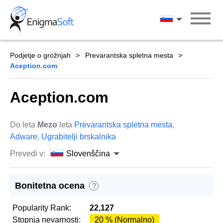
Skip
to
Slovenščina
content
Podjetje o grožnjah
Prevarantska spletna mesta
Aception.com
Aception.com
Do leta
Mezo
leta
Prevarantska spletna mesta
,
Adware
,
Ugrabitelji brskalnika
Prevedi v:
Slovenščina
Bonitetna ocena
?
Popularity Rank:
22,127
Stopnja nevarnosti:
20 % (Normalno)