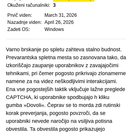
Okuženi računalniki:
3
Prvič viden:
March 31, 2026
Nazadnje viden:
April 26, 2026
Zadeti OS:
Windows
Varno brskanje po spletu zahteva stalno budnost.
Prevarantska spletna mesta so zasnovana tako, da
izkoriščajo zaupanje uporabnikov z zavajajočimi
tehnikami, pri čemer pogosto prikrivajo zlonamerne
namene za na videz neškodljivimi interakcijami.
Ena vse pogostejših taktik vključuje lažne preglede
CAPTCHA, ki uporabnike spodbujajo h kliku
gumba »Dovoli«. Čeprav se to morda zdi rutinski
korak preverjanja, pogosto povzroči, da se
uporabniki nevede naročijo na vsiljiva potisna
obvestila. Ta obvestila pogosto prikazujejo