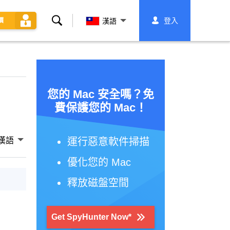
搜
登入
價
漢語
索
您的 Mac 安全嗎？免
費保護您的 Mac！
漢語
運行惡意軟件掃描
優化您的 Mac
釋放磁盤空間
Get SpyHunter Now*