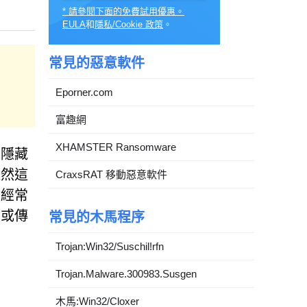
* 請參閱下面的免費試用優惠。
EULA
和
隱私/Cookie 政策
。
常見的惡意軟件
。
Eporner.com
富趣網
XHAMSTER Ransomware
圖隱藏
雖然這
CraxsRAT 移動惡意軟件
知經常
，或傳
常見的木馬程序
Trojan:Win32/Suschil!rfn
Trojan.Malware.300983.Susgen
木馬:Win32/Cloxer