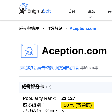
Skip
to
首頁
產品
惡
content
威脅數據庫
流氓網站
Aception.com
Aception.com
流氓網站
,
廣告軟體
,
瀏覽器劫持者
年
Mezo
年
威脅評分卡
?
Popularity Rank:
22,127
威胁级别：
20 % (普通的)