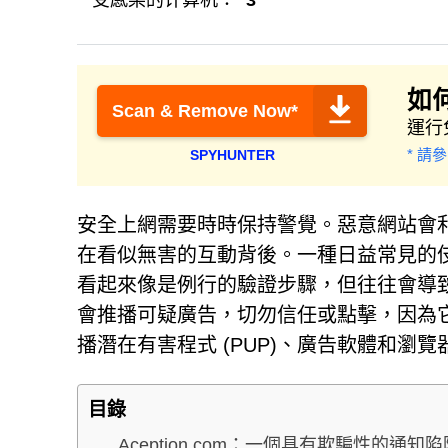
受感染的计算机：
3
如
Scan & Remove Now*
運行
* 請
SPYHUNTER
安全上網需要時時保持警覺。惡意網站會
在看似無害的互動背後。一種日益常見的
看起來像是例行的驗證步驟，但往往會導
會推播可疑廣告，切勿信任或點擊，因為
播潛在有害程式 (PUP)、廣告軟體和瀏
目錄
Aception.com：一個具有欺騙性的通知陷