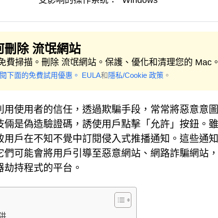
受影响的操作系统：
Windows
何刪除 流氓網站
免費掃描。刪除 流氓網站。保護、優化和清理您的 Mac
參閱下面的免費試用優惠。
EULA
和
隱私/Cookie 政策
。
利用使用者的信任，透過欺騙手段，常常將惡意意
伎倆是偽造驗證碼，誘使用戶點擊「允許」按鈕。
致用戶在不知不覺中訂閱侵入式推播通知。這些通
它們可能會將用戶引導至惡意網站、網路詐騙網站
覽器劫持程式的平台。
阱