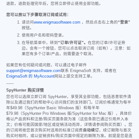
退款，退款处理完毕后，您将立即停止使用全部功能。
您可以按以下步骤取消订阅或试用：
请访问
www.enigmasoftware.com
，然后点击右上角的
“登录”
按钮。
使用用户名和密码登录。
在导航菜单中，转到
“订单/许可证”。
在您的订单/许可证旁
边，会有一个按钮，您可以点击取消订阅（如有）。注意：如
果您有多个订单/产品，则需要逐个取消。
如果您有任何疑问或问题，可以通过电子邮件
support@enigmasoftware.com
联系 EnigmaSoft 支持，或者在
EnigmaSoft 的 MyAccount
网站上提交支持工单。
------
SpyHunter 购买详情
您也可以选择立即订阅 SpyHunter，享受其全部功能，包括恶意软件清
除以及通过我们的帮助中心访问我们的支持部门。订阅价格通常为每半
年
$49.98
（SpyHunter Basic Windows 版）和每半年
$79.98
（SpyHunter Pro Windows 版/SpyHunter for Mac 版），具体价
格以产品资料和注册/购买页面条款为准（这些条款已通过引用并入本
文；价格可能因国家/地区或促销活动而异，详情请参阅购买页面）。您
的订阅将按您首次购买时适用的标准订阅费
自动续订
，续订期限与首次
购买时相同，或以促销资料/购买页面中规定的期限为准。前提是您是连