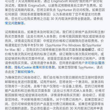
可以在 7 天试用期结束前，通过 EnigmaSoft 网站的“我的账户”部分取
消试用，或联系 EnigmaSoft，以避免试用期结束后立即产生费用。如
果您在试用期内取消，您将立即失去 SpyHunter 的访问权限。如果您因
任何原因（例如系统管理等原因）认为系统收取了您不希望支付的费
用，您也可以在购买费用之日起 30 天内取消并获得全额退款。请参阅
常见问题解答
。
试用期结束后，如果您未及时取消订阅，我们将立即按产品资料和注册/
购买页面条款（此处引用并入本条款；价格可能因国家/地区或促销活动
而异，详情请见购买页面）中规定的价格和订阅期限向您收取费用。价
格通常起价为每半年
$79.98
（SpyHunter Pro Windows 版/SpyHunter
for Mac 版）。您购买的订阅将根据注册/购买页面条款
自动续订
，续订
价格为首次购买时适用的标准订阅费，续订期限与首次购买时相同，或
如促销资料/购买页面中所述，前提是您是连续不间断的订阅用户。详情
请参阅购买页面。试用须遵守本条款、您同意的最终用户
许可协议/服务
条款
、
隐私/Cookie 政策
和
折扣条款
。如果您想卸载 SpyHunter，请点
击此处
了解如何操作
。
为确保您的订阅自动续订，我们会在每次付款日期前向您注册时提供的
邮箱地址发送付款提醒。试用开始时，您将收到一个激活码，该激活码
仅限用于一次试用，且每个账户仅限在一台设备上使用。您的订阅将根
据产品资料和注册/购买页面条款（此处以引用方式纳入本条款；价格可
能因国家/地区或促销活动而异，详情请参阅购买页面）自动续订，前提
是您持续、不间断地使用订阅服务。对于付费订阅用户，如果您取消订
阅，您仍可继续使用您的产品直至付费订阅期结束。如果您希望获得当
前订阅期的退款，您必须在最近一次购买后的 30 天内取消订阅并申请