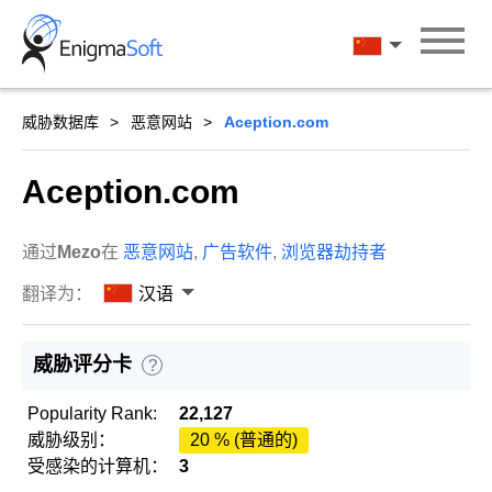
Skip
to
汉语
content
威胁数据库
恶意网站
Aception.com
Aception.com
通过
Mezo
在
恶意网站
,
广告软件
,
浏览器劫持者
翻译为：
汉语
威胁评分卡
?
Popularity Rank:
22,127
威胁级别：
20 % (普通的)
受感染的计算机：
3