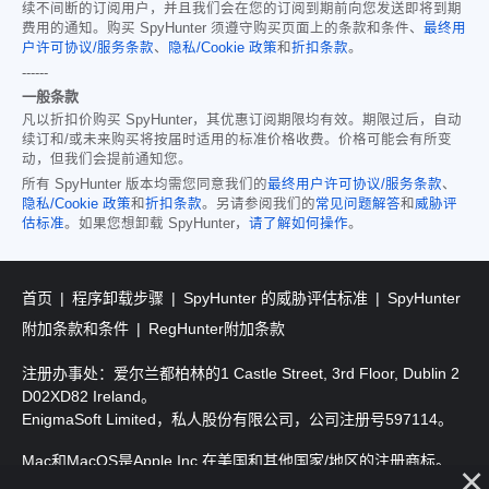
续不间断的订阅用户，并且我们会在您的订阅到期前向您发送即将到期
费用的通知。购买 SpyHunter 须遵守购买页面上的条款和条件、
最终用
户许可协议/服务条款
、
隐私/Cookie 政策
和
折扣条款
。
------
一般条款
凡以折扣价购买 SpyHunter，其优惠订阅期限均有效。期限过后，自动
续订和/或未来购买将按届时适用的标准价格收费。价格可能会有所变
动，但我们会提前通知您。
所有 SpyHunter 版本均需您同意我们的
最终用户许可协议/服务条款
、
隐私/Cookie 政策
和
折扣条款
。另请参阅我们的
常见问题解答
和
威胁评
估标准
。如果您想卸载 SpyHunter，
请了解如何操作
。
首页
程序卸载步骤
SpyHunter 的威胁评估标准
SpyHunter
附加条款和条件
RegHunter附加条款
注册办事处：爱尔兰都柏林的1 Castle Street, 3rd Floor, Dublin 2
D02XD82 Ireland。
EnigmaSoft Limited，私人股份有限公司，公司注册号597114。
Mac和MacOS是Apple Inc.在美国和其他国家/地区的注册商标。