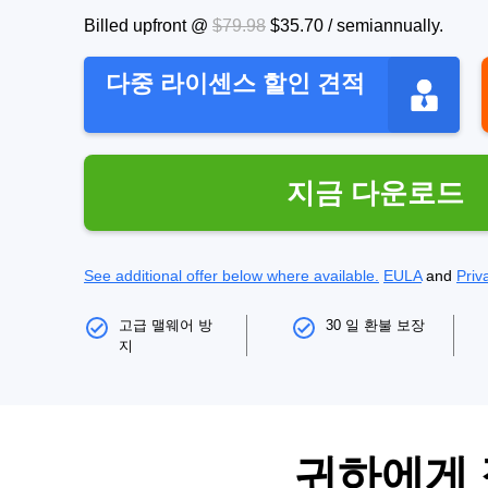
Billed upfront @
$79.98
$35.70
/
semiannually
.
다중 라이센스 할인 견적
지금 다운로드
See additional offer below where available.
EULA
and
Priv
고급 맬웨어 방
30 일 환불 보장
지
귀하에게 