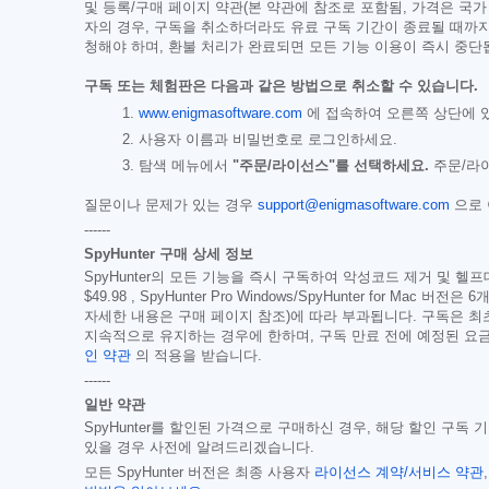
및 등록/구매 페이지 약관(본 약관에 참조로 포함됨, 가격은 국가
자의 경우, 구독을 취소하더라도 유료 구독 기간이 종료될 때까지
청해야 하며, 환불 처리가 완료되면 모든 기능 이용이 즉시 중단
구독 또는 체험판은 다음과 같은 방법으로 취소할 수 있습니다.
www.enigmasoftware.com
에 접속하여 오른쪽 상단에 
사용자 이름과 비밀번호로 로그인하세요.
탐색 메뉴에서
"주문/라이선스"를 선택하세요.
주문/라이
질문이나 문제가 있는 경우
support@enigmasoftware.com
으로
------
SpyHunter 구매 상세 정보
SpyHunter의 모든 기능을 즉시 구독하여 악성코드 제거 및 헬프데
$49.98
, SpyHunter Pro Windows/SpyHunter for Mac 버전은
자세한 내용은 구매 페이지 참조)에 따라 부과됩니다. 구독은 
지속적으로 유지하는 경우에 한하며, 구독 만료 전에 예정된 요금에
인 약관
의 적용을 받습니다.
------
일반 약관
SpyHunter를 할인된 가격으로 구매하신 경우, 해당 할인 구독
있을 경우 사전에 알려드리겠습니다.
모든 SpyHunter 버전은 최종 사용자
라이선스 계약/서비스 약관